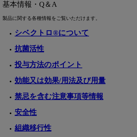
関
基
基本情報・Q＆A
連
本
ペ
製品に関する各種情報をご覧いただけます。
ー
情
ジ
シベクトロ®について
報・
Q&A
抗菌活性
投与方法のポイント
効能又は効果/用法及び用量
禁忌を含む注意事項等情報
安全性
組織移行性