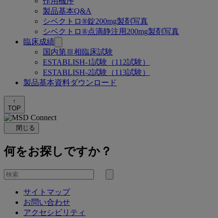
作用機序
製品基本Q&A
シベクトロ®錠200mg製剤写真
シベクトロ®点滴静注用200mg製剤写真
臨床成績
国内第Ⅲ相臨床試験
ESTABLISH-1試験（112試験）
ESTABLISH-2試験（113試験）
製品基本資料ダウンロード
↑
TOP
閉じる
何をお探しですか？
を
検
検
索
サイトマップ
索
お問い合わせ
す
アクセシビリティ
る