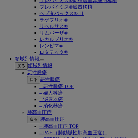
プレバイミス®同種造血幹細胞移植
プレバイミス®臓器移植
ヘプタバックス®-Ⅱ
ラゲブリオ®
リベルサス®
リムパーザ®
レカルブリオ®
レンビマ®
ロタテック®
領域別情報
Open
領域別情報
戻る
submenu
悪性腫瘍
悪性腫瘍
戻る
– 悪性腫瘍 TOP
– 婦人科癌
– 泌尿器癌
– 消化器癌
肺高血圧症
肺高血圧症
戻る
– 肺高血圧症 TOP
– PAH（肺動脈性肺高血圧症）