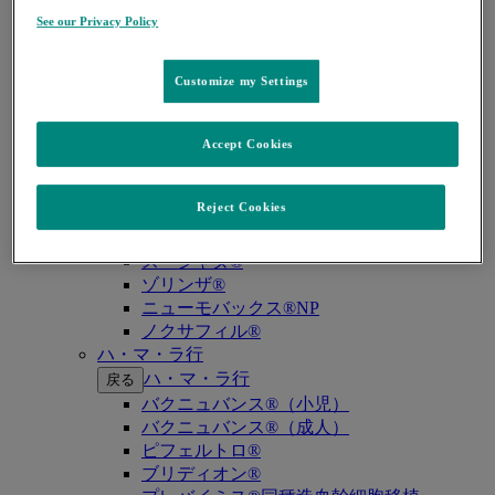
キイトルーダ®（MSI-High固形癌）
See our Privacy Policy
キイトルーダ®（MSI-High結腸・直腸癌）
キイトルーダ®（TMB-High固形癌）
キャップバックス®
Customize my Settings
キュビシン®
サ・タ・ナ行
サ・タ・ナ行
戻る
Accept Cookies
ザバクサ®
シベクトロ®
Reject Cookies
ジャヌビア®
シルガード®9
スージャヌ®
ゾリンザ®
ニューモバックス®NP
ノクサフィル®
ハ・マ・ラ行
ハ・マ・ラ行
戻る
バクニュバンス®（小児）
バクニュバンス®（成人）
ピフェルトロ®
ブリディオン®