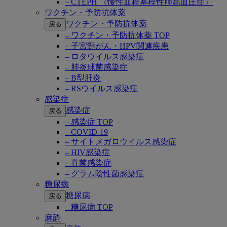
– CTEPH （慢性血栓塞栓性肺高血圧症）
ワクチン・予防抗体薬
ワクチン・予防抗体薬
戻る
– ワクチン・予防抗体薬 TOP
– 子宮頸がん・HPV関連疾患
– ロタウイルス感染症
– 肺炎球菌感染症
– B型肝炎
– RSウイルス感染症
感染症
感染症
戻る
– 感染症 TOP
– COVID-19
– サイトメガロウイルス感染症
– HIV感染症
– 真菌感染症
– グラム陰性菌感染症
糖尿病
糖尿病
戻る
– 糖尿病 TOP
麻酔