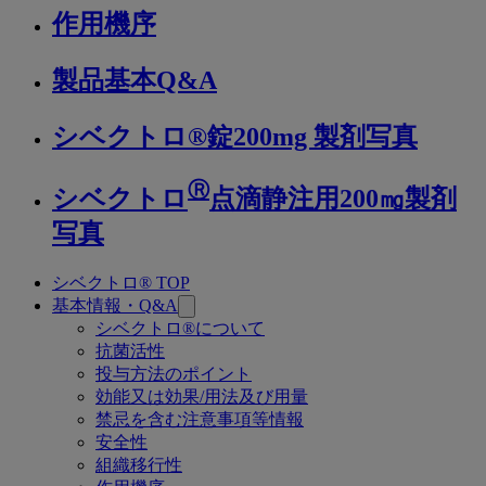
作用機序
製品基本Q&A
シベクトロ®錠200mg 製剤写真
Ⓡ
シベクトロ
点滴静注用200㎎製剤
写真
シベクトロ® TOP
関
基本情報・Q&A
連
シベクトロ®について
抗菌活性
ペ
投与方法のポイント
ー
効能又は効果/用法及び用量
禁忌を含む注意事項等情報
ジ
安全性
組織移行性