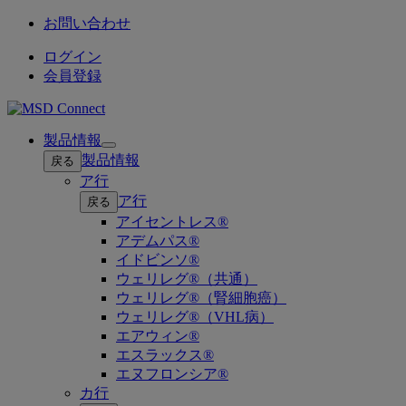
お問い合わせ
ログイン
会員登録
製品情報
Open
製品情報
戻る
submenu
ア行
ア行
戻る
アイセントレス®
アデムパス®
イドビンソ®
ウェリレグ®（共通）
ウェリレグ®（腎細胞癌）
ウェリレグ®（VHL病）
エアウィン®
エスラックス®
エヌフロンシア®
カ行