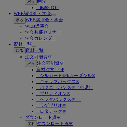
麻酔
戻る
– 麻酔 TOP
WEB講演会・学会
Open
WEB講演会・学会
戻る
submenu
WEB講演会
学会共催セミナー
学会カレンダー
資材一覧
Open
資材一覧
戻る
submenu
注文可能資材
注文可能資材
戻る
資材注文 TOP
– シルガード®9/ガーダシル®
– キャップバックス®
– バクニュバンス®（小児）
– ブリディオン®
– ヘプタバックス®-Ⅱ
– ラゲブリオ®
– ロタテック®
ダウンロード資材
ダウンロード資材
戻る