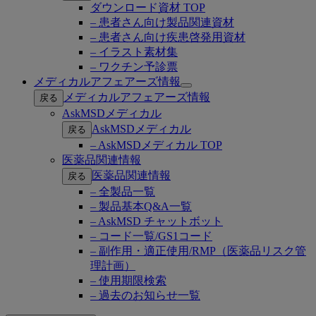
ダウンロード資材 TOP
– 患者さん向け製品関連資材
– 患者さん向け疾患啓発用資材
– イラスト素材集
– ワクチン予診票
メディカルアフェアーズ情報
Open
メディカルアフェアーズ情報
戻る
submenu
AskMSDメディカル
AskMSDメディカル
戻る
– AskMSDメディカル TOP
医薬品関連情報
医薬品関連情報
戻る
– 全製品一覧
– 製品基本Q&A一覧
– AskMSD チャットボット
– コード一覧/GS1コード
– 副作用・適正使用/RMP（医薬品リスク管
理計画）
– 使用期限検索
– 過去のお知らせ一覧