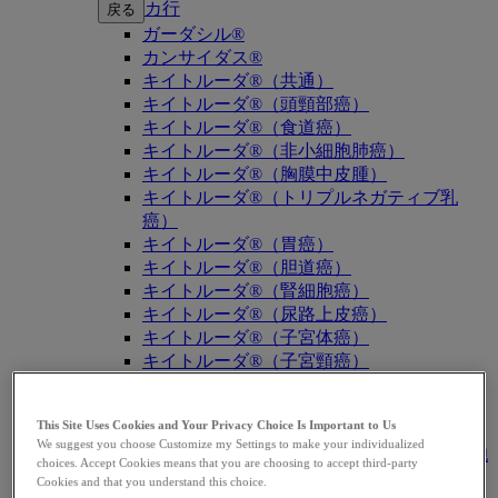
カ行
戻る
ガーダシル®
カンサイダス®
キイトルーダ®（共通）
キイトルーダ®（頭頸部癌）
キイトルーダ®（食道癌）
キイトルーダ®（非小細胞肺癌）
キイトルーダ®（胸膜中皮腫）
キイトルーダ®（トリプルネガティブ乳
癌）
キイトルーダ®（胃癌）
キイトルーダ®（胆道癌）
キイトルーダ®（腎細胞癌）
キイトルーダ®（尿路上皮癌）
キイトルーダ®（子宮体癌）
キイトルーダ®（子宮頸癌）
キイトルーダ®（悪性黒色腫）
キイトルーダ®（古典的ホジキンリンパ
This Site Uses Cookies and Your Privacy Choice Is Important to Us
腫）
We suggest you choose Customize my Settings to make your individualized
キイトルーダ®（原発性縦隔大細胞型B細胞
choices. Accept Cookies means that you are choosing to accept third-party
リンパ腫（PMBCL））
Cookies and that you understand this choice.