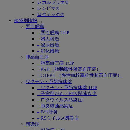
レカルブリオ®
レンビマ®
ロタテック®
領域別情報
Open
悪性腫瘍
submenu
– 悪性腫瘍 TOP
– 婦人科癌
– 泌尿器癌
– 消化器癌
肺高血圧症
– 肺高血圧症 TOP
– PAH（肺動脈性肺高血圧症）
– CTEPH （慢性血栓塞栓性肺高血圧症）
ワクチン・予防抗体薬
– ワクチン・予防抗体薬 TOP
– 子宮頸がん・HPV関連疾患
– ロタウイルス感染症
– 肺炎球菌感染症
– B型肝炎
– RSウイルス感染症
感染症