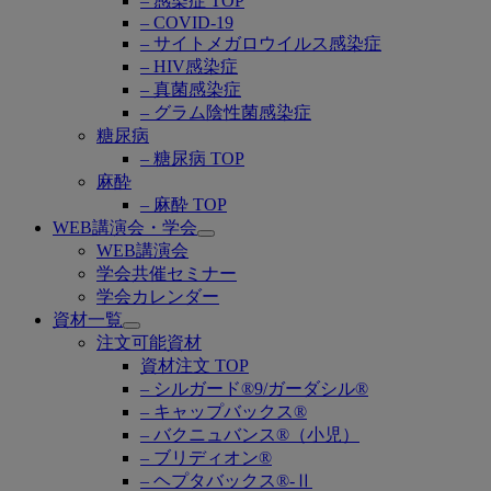
– 感染症 TOP
– COVID-19
– サイトメガロウイルス感染症
– HIV感染症
– 真菌感染症
– グラム陰性菌感染症
糖尿病
– 糖尿病 TOP
麻酔
– 麻酔 TOP
WEB講演会・学会
Open
WEB講演会
submenu
学会共催セミナー
学会カレンダー
資材一覧
Open
注文可能資材
submenu
資材注文 TOP
– シルガード®9/ガーダシル®
– キャップバックス®
– バクニュバンス®（小児）
– ブリディオン®
– ヘプタバックス®-Ⅱ