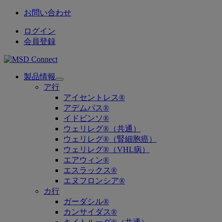
お問い合わせ
ログイン
会員登録
製品情報
Open
ア行
submenu
アイセントレス®
アデムパス®
イドビンソ®
ウェリレグ®（共通）
ウェリレグ®（腎細胞癌）
ウェリレグ®（VHL病）
エアウィン®
エスラックス®
エヌフロンシア®
カ行
ガーダシル®
カンサイダス®