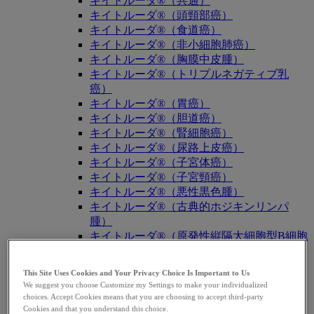
キイトルーダ®（共通）
キイトルーダ®（頭頸部癌）
キイトルーダ®（食道癌）
キイトルーダ®（非小細胞肺癌）
キイトルーダ®（胸膜中皮腫）
キイトルーダ®（トリプルネガティブ乳
癌）
キイトルーダ®（胃癌）
キイトルーダ®（胆道癌）
キイトルーダ®（腎細胞癌）
キイトルーダ®（尿路上皮癌）
キイトルーダ®（子宮体癌）
キイトルーダ®（子宮頸癌）
キイトルーダ®（悪性黒色腫）
キイトルーダ®（古典的ホジキンリンパ
腫）
キイトルーダ®（原発性縦隔大細胞型B細胞
リンパ腫（PMBCL））
キイトルーダ®（MSI-High固形癌）
This Site Uses Cookies and Your Privacy Choice Is Important to Us
キイトルーダ®（MSI-High結腸・直腸癌）
We suggest you choose Customize my Settings to make your individualized
キイトルーダ®（TMB-High固形癌）
choices. Accept Cookies means that you are choosing to accept third-party
キャップバックス®
Cookies and that you understand this choice.