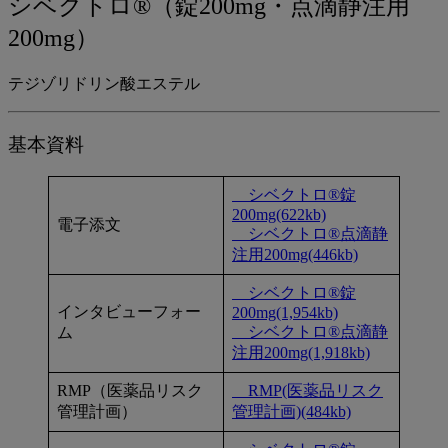
シベクトロ®（錠200mg・点滴静注用
基
200mg）
本
資
テジゾリドリン酸エステル
料
ダ
基本資料
ウ
シベクトロ®錠
ン
200mg(622kb)
電子添文
シベクトロ®点滴静
ロ
注用200mg(446kb)
ー
シベクトロ®錠
ド
インタビューフォー
200mg(1,954kb)
シベクトロ®点滴静
ム
注用200mg(1,918kb)
RMP（医薬品リスク
RMP(医薬品リスク
管理計画）
管理計画)(484kb)