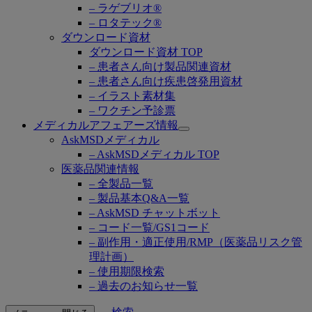
– ラゲブリオ®
– ロタテック®
ダウンロード資材
ダウンロード資材 TOP
– 患者さん向け製品関連資材
– 患者さん向け疾患啓発用資材
– イラスト素材集
– ワクチン予診票
メディカルアフェアーズ情報
Open
AskMSDメディカル
submenu
– AskMSDメディカル TOP
医薬品関連情報
– 全製品一覧
– 製品基本Q&A一覧
– AskMSD チャットボット
– コード一覧/GS1コード
– 副作用・適正使用/RMP（医薬品リスク管
理計画）
– 使用期限検索
– 過去のお知らせ一覧