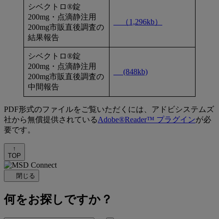
シベクトロ®錠
200mg・点滴静注用
（1,296kb）
200mg市販直後調査の
結果報告
シベクトロ®錠
200mg・点滴静注用
(848kb)
200mg市販直後調査の
中間報告
PDF形式のファイルをご覧いただくには、アドビシステムズ
社から無償提供されている
Adobe®Reader™ プラグイン
が必
要です。
↑
TOP
閉じる
何をお探しですか？