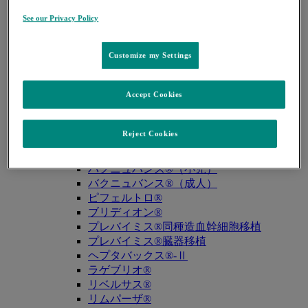
キュビシン®
See our Privacy Policy
サ・タ・ナ行
ザバクサ®
シベクトロ®
Customize my Settings
ジャヌビア®
シルガード®9
Accept Cookies
スージャヌ®
ゾリンザ®
ニューモバックス®NP
Reject Cookies
ノクサフィル®
ハ・マ・ラ行
バクニュバンス®（小児）
バクニュバンス®（成人）
ピフェルトロ®
ブリディオン®
プレバイミス®同種造血幹細胞移植
プレバイミス®臓器移植
ヘプタバックス®-Ⅱ
ラゲブリオ®
リベルサス®
リムパーザ®