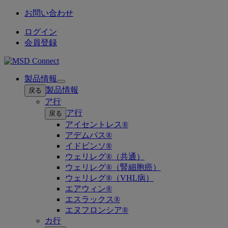
お問い合わせ
ログイン
会員登録
製品情報
Open
製品情報
戻る
submenu
ア行
ア行
戻る
アイセントレス®
アデムパス®
イドビンソ®
ウェリレグ®（共通）
ウェリレグ®（腎細胞癌）
ウェリレグ®（VHL病）
エアウィン®
エスラックス®
エヌフロンシア®
カ行