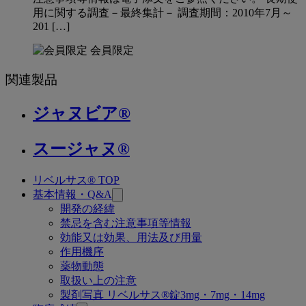
用に関する調査－最終集計－ 調査期間：2010年7月～
201 […]
会員限定
関連製品
ジャヌビア®
スージャヌ®
リベルサス® TOP
関
基本情報・Q&A
連
開発の経緯
禁忌を含む注意事項等情報
ペ
効能又は効果、用法及び用量
ー
作用機序
薬物動態
ジ
取扱い上の注意
製剤写真 リベルサス®錠3mg・7mg・14mg