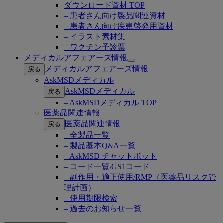
ダウンロード資材 TOP
– 患者さん向け製品関連資材
– 患者さん向け疾患啓発用資材
– イラスト素材集
– ワクチン予診票
メディカルアフェアーズ情報
Open
メディカルアフェアーズ情報
戻る
submenu
AskMSDメディカル
AskMSDメディカル
戻る
– AskMSDメディカル TOP
医薬品関連情報
医薬品関連情報
戻る
– 全製品一覧
– 製品基本Q&A一覧
– AskMSD チャットボット
– コード一覧/GS1コード
– 副作用・適正使用/RMP（医薬品リスク管
理計画）
– 使用期限検索
– 過去のお知らせ一覧