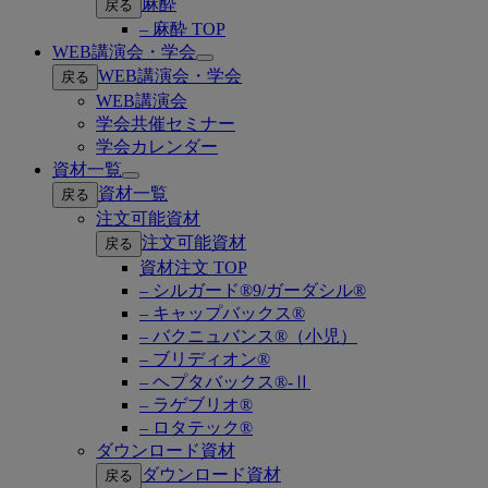
麻酔
戻る
– 麻酔 TOP
WEB講演会・学会
Open
WEB講演会・学会
戻る
submenu
WEB講演会
学会共催セミナー
学会カレンダー
資材一覧
Open
資材一覧
戻る
submenu
注文可能資材
注文可能資材
戻る
資材注文 TOP
– シルガード®9/ガーダシル®
– キャップバックス®
– バクニュバンス®（小児）
– ブリディオン®
– ヘプタバックス®-Ⅱ
– ラゲブリオ®
– ロタテック®
ダウンロード資材
ダウンロード資材
戻る