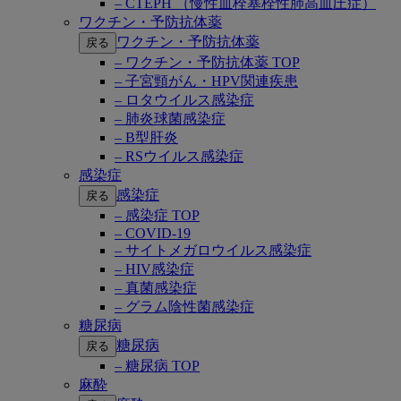
– CTEPH （慢性血栓塞栓性肺高血圧症）
ワクチン・予防抗体薬
ワクチン・予防抗体薬
戻る
– ワクチン・予防抗体薬 TOP
– 子宮頸がん・HPV関連疾患
– ロタウイルス感染症
– 肺炎球菌感染症
– B型肝炎
– RSウイルス感染症
感染症
感染症
戻る
– 感染症 TOP
– COVID-19
– サイトメガロウイルス感染症
– HIV感染症
– 真菌感染症
– グラム陰性菌感染症
糖尿病
糖尿病
戻る
– 糖尿病 TOP
麻酔