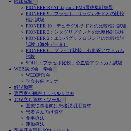
臨床成績
PIONEER REAL Japan：PMS最終集計結果
PIONEER 9：プラセボ、リラグルチドとの比較
検討試験
PIONEER 10：デュラグルチドとの比較検討試験
PIONEER 3：シタグリプチンとの比較検討試験
PIONEER 2：エンパグリフロジンとの比較検討
試験（海外データ）
PIONEER 6：プラセボ比較、心血管アウトカム
試験
SOUL：プラセボ比較、心血管アウトカム試験
WEB講演会・学会
WEB講演会
学会共催セミナー
解説動画
専門家が解説！リベルサス®
お役立ち資材・ツール
医療従事者向け患者説明用資材
患者さん向け資材
食事療法
運動療法
製品基本資料ダウンロード