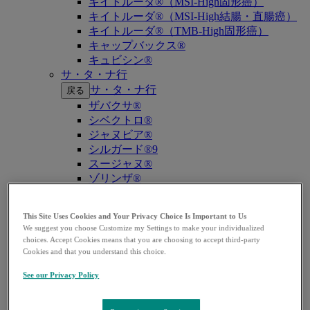
キイトルーダ®（MSI-High固形癌）
キイトルーダ®（MSI-High結腸・直腸癌）
キイトルーダ®（TMB-High固形癌）
キャップバックス®
キュビシン®
サ・タ・ナ行
サ・タ・ナ行
戻る
ザバクサ®
シベクトロ®
ジャヌビア®
シルガード®9
スージャヌ®
ゾリンザ®
ニューモバックス®NP
ノクサフィル®
This Site Uses Cookies and Your Privacy Choice Is Important to Us
ハ・マ・ラ行
We suggest you choose Customize my Settings to make your individualized
ハ・マ・ラ行
戻る
choices. Accept Cookies means that you are choosing to accept third-party
Cookies and that you understand this choice.
バクニュバンス®（小児）
バクニュバンス®（成人）
See our Privacy Policy
ピフェルトロ®
ブリディオン®