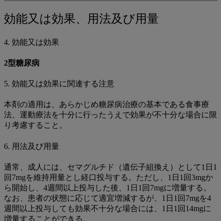
to
関
効
効能又は効果、用法及び用量
連
能
ペ
4. 効能又は効果
ー
又
ジ
2型糖尿病
は
効
5. 効能又は効果に関連する注意
果、
本剤の適用は、あらかじめ糖尿病治療の基本である食事療
用
法、運動療法を十分に行ったうえで効果が不十分な場合に限
り考慮すること。
法
及
6. 用法及び用量
び
通常、成人には、セマグルチド（遺伝子組換え）として1日1
用
回7mgを維持用量とし経口投与する。ただし、1日1回3mgか
ら開始し、4週間以上投与した後、1日1回7mgに増量する。
量
なお、患者の状態に応じて適宜増減するが、1日1回7mgを4
週間以上投与しても効果不十分な場合には、1日1回14mgに
増量することができる。