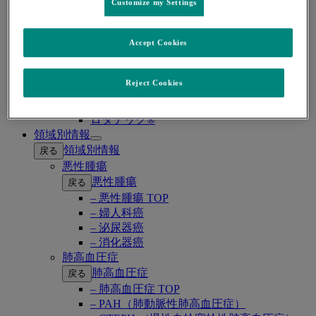
プレバイミス®同種造血幹細胞移植
Customize my Settings
プレバイミス®臓器移植
ヘプタバックス®-Ⅱ
Accept Cookies
ラゲブリオ®
リベルサス®
リムパーザ®
Reject Cookies
レカルブリオ®
レンビマ®
ロタテック®
領域別情報
Open
領域別情報
戻る
submenu
悪性腫瘍
悪性腫瘍
戻る
– 悪性腫瘍 TOP
– 婦人科癌
– 泌尿器癌
– 消化器癌
肺高血圧症
肺高血圧症
戻る
– 肺高血圧症 TOP
– PAH（肺動脈性肺高血圧症）