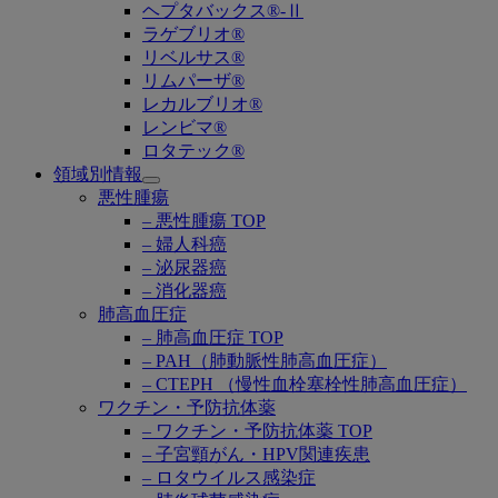
ヘプタバックス®-Ⅱ
ラゲブリオ®
リベルサス®
リムパーザ®
レカルブリオ®
レンビマ®
ロタテック®
領域別情報
Open
悪性腫瘍
submenu
– 悪性腫瘍 TOP
– 婦人科癌
– 泌尿器癌
– 消化器癌
肺高血圧症
– 肺高血圧症 TOP
– PAH（肺動脈性肺高血圧症）
– CTEPH （慢性血栓塞栓性肺高血圧症）
ワクチン・予防抗体薬
– ワクチン・予防抗体薬 TOP
– 子宮頸がん・HPV関連疾患
– ロタウイルス感染症