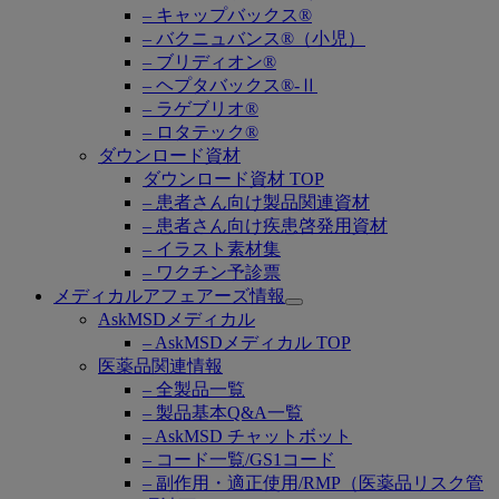
– キャップバックス®
– バクニュバンス®（小児）
– ブリディオン®
– ヘプタバックス®-Ⅱ
– ラゲブリオ®
– ロタテック®
ダウンロード資材
ダウンロード資材 TOP
– 患者さん向け製品関連資材
– 患者さん向け疾患啓発用資材
– イラスト素材集
– ワクチン予診票
メディカルアフェアーズ情報
Open
AskMSDメディカル
submenu
– AskMSDメディカル TOP
医薬品関連情報
– 全製品一覧
– 製品基本Q&A一覧
– AskMSD チャットボット
– コード一覧/GS1コード
– 副作用・適正使用/RMP（医薬品リスク管