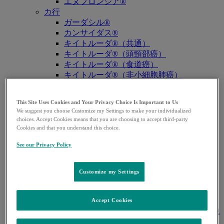
エヌフロンシア®
カ行
ガーダシル®
カンサイダス®
キイトルーダ®（共通）
キイトルーダ®（頭頸部癌）
キイトルーダ®（食道癌）
キイトルーダ®（非小細胞肺癌）
キイトルーダ®（胸膜中皮腫）
キイトルーダ®（トリプルネガティブ乳
This Site Uses Cookies and Your Privacy Choice Is Important to Us
癌）
We suggest you choose Customize my Settings to make your individualized
キイトルーダ®（胃癌）
choices. Accept Cookies means that you are choosing to accept third-party
キイトルーダ®（胆道癌）
Cookies and that you understand this choice.
キイトルーダ®（腎細胞癌）
See our Privacy Policy
キイトルーダ®（尿路上皮癌）
キイトルーダ®（子宮体癌）
キイトルーダ®（子宮頸癌）
Customize my Settings
キイトルーダ®（悪性黒色腫）
キイトルーダ®（古典的ホジキンリンパ
腫）
Accept Cookies
キイトルーダ®（原発性縦隔大細胞型B細胞
リンパ腫（PMBCL））