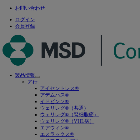
お問い合わせ
ログイン
会員登録
製品情報
Open
ア行
submenu
アイセントレス®
アデムパス®
イドビンソ®
ウェリレグ®（共通）
ウェリレグ®（腎細胞癌）
ウェリレグ®（VHL病）
エアウィン®
エスラックス®