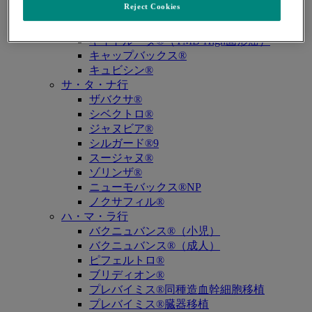
Reject Cookies
キイトルーダ®（MSI-High固形癌）
キイトルーダ®（MSI-High結腸・直腸癌）
キイトルーダ®（TMB-High固形癌）
キャップバックス®
キュビシン®
サ・タ・ナ行
ザバクサ®
シベクトロ®
ジャヌビア®
シルガード®9
スージャヌ®
ゾリンザ®
ニューモバックス®NP
ノクサフィル®
ハ・マ・ラ行
バクニュバンス®（小児）
バクニュバンス®（成人）
ピフェルトロ®
ブリディオン®
プレバイミス®同種造血幹細胞移植
プレバイミス®臓器移植