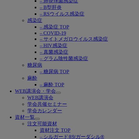
– 肺炎球菌感染症
– B型肝炎
– RSウイルス感染症
感染症
– 感染症 TOP
– COVID-19
– サイトメガロウイルス感染症
– HIV感染症
– 真菌感染症
– グラム陰性菌感染症
糖尿病
– 糖尿病 TOP
麻酔
– 麻酔 TOP
WEB講演会・学会
Open
WEB講演会
submenu
学会共催セミナー
学会カレンダー
資材一覧
Open
注文可能資材
submenu
資材注文 TOP
– シルガード®9/ガーダシル®