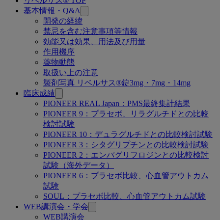
リベルサス® TOP
関
基本情報・Q&A
連
開発の経緯
禁忌を含む注意事項等情報
ペ
効能又は効果、用法及び用量
ー
作用機序
薬物動態
ジ
取扱い上の注意
製剤写真 リベルサス®錠3mg・7mg・14mg
臨床成績
PIONEER REAL Japan：PMS最終集計結果
PIONEER 9：プラセボ、リラグルチドとの比較
検討試験
PIONEER 10：デュラグルチドとの比較検討試験
PIONEER 3：シタグリプチンとの比較検討試験
PIONEER 2：エンパグリフロジンとの比較検討
試験（海外データ）
PIONEER 6：プラセボ比較、心血管アウトカム
試験
SOUL：プラセボ比較、心血管アウトカム試験
WEB講演会・学会
WEB講演会