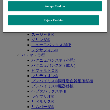
キュビシン®
Accept Cookies
サ・タ・ナ行
ザバクサ®
シベクトロ®
Reject Cookies
ジャヌビア®
シルガード®9
スージャヌ®
ゾリンザ®
ニューモバックス®NP
ノクサフィル®
ハ・マ・ラ行
バクニュバンス®（小児）
バクニュバンス®（成人）
ピフェルトロ®
ブリディオン®
プレバイミス®同種造血幹細胞移植
プレバイミス®臓器移植
ヘプタバックス®-Ⅱ
ラゲブリオ®
リベルサス®
リムパーザ®