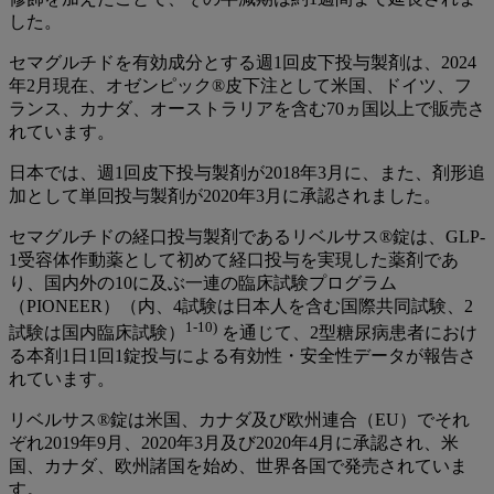
した。
セマグルチドを有効成分とする週1回皮下投与製剤は、2024
年2月現在、オゼンピック®皮下注として米国、ドイツ、フ
ランス、カナダ、オーストラリアを含む70ヵ国以上で販売さ
れています。
日本では、週1回皮下投与製剤が2018年3月に、また、剤形追
加として単回投与製剤が2020年3月に承認されました。
セマグルチドの経口投与製剤であるリベルサス®錠は、GLP-
1受容体作動薬として初めて経口投与を実現した薬剤であ
り、国内外の10に及ぶ一連の臨床試験プログラム
（PIONEER）（内、4試験は日本人を含む国際共同試験、2
1-10)
試験は国内臨床試験）
を通じて、2型糖尿病患者におけ
る本剤1日1回1錠投与による有効性・安全性データが報告さ
れています。
リベルサス®錠は米国、カナダ及び欧州連合（EU）でそれ
ぞれ2019年9月、2020年3月及び2020年4月に承認され、米
国、カナダ、欧州諸国を始め、世界各国で発売されていま
す。