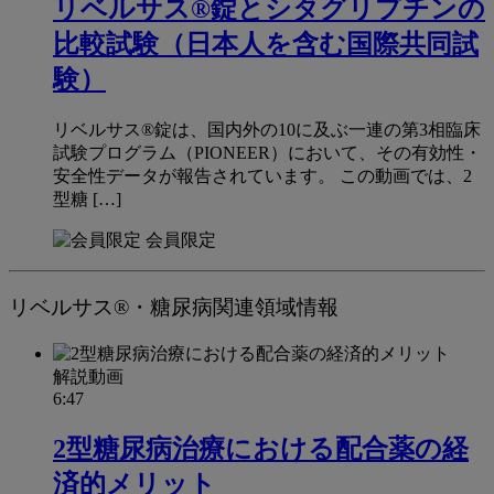
リベルサス®錠とシタグリプチンの
比較試験（日本人を含む国際共同試
験）
リベルサス®錠は、国内外の10に及ぶ一連の第3相臨床
試験プログラム（PIONEER）において、その有効性・
安全性データが報告されています。 この動画では、2
型糖 […]
会員限定
リベルサス®・糖尿病関連領域情報
解説動画
6:47
2型糖尿病治療における配合薬の経
済的メリット