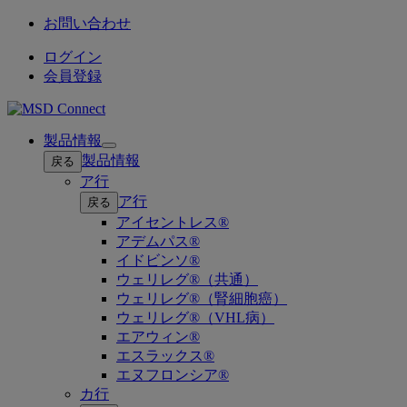
お問い合わせ
ログイン
会員登録
製品情報
Open
製品情報
戻る
submenu
ア行
ア行
戻る
アイセントレス®
アデムパス®
イドビンソ®
ウェリレグ®（共通）
ウェリレグ®（腎細胞癌）
ウェリレグ®（VHL病）
エアウィン®
エスラックス®
エヌフロンシア®
カ行