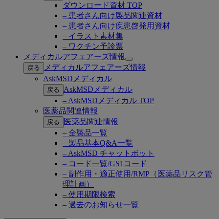
ダウンロード資材 TOP
– 患者さん向け製品関連資材
– 患者さん向け疾患啓発用資材
– イラスト素材集
– ワクチン予診票
メディカルアフェアーズ情報
Open
メディカルアフェアーズ情報
戻る
submenu
AskMSDメディカル
AskMSDメディカル
戻る
– AskMSDメディカル TOP
医薬品関連情報
医薬品関連情報
戻る
– 全製品一覧
– 製品基本Q&A一覧
– AskMSD チャットボット
– コード一覧/GS1コード
– 副作用・適正使用/RMP（医薬品リスク管
理計画）
– 使用期限検索
– 過去のお知らせ一覧