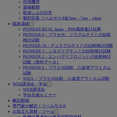
ー
作用機序
薬物動態
ジ
取扱い上の注意
製剤写真 リベルサス®錠3mg・7mg・14mg
臨床成績
PIONEER REAL Japan：PMS最終集計結果
PIONEER 9：プラセボ、リラグルチドとの比較
検討試験
PIONEER 10：デュラグルチドとの比較検討試験
PIONEER 3：シタグリプチンとの比較検討試験
PIONEER 2：エンパグリフロジンとの比較検討
試験（海外データ）
PIONEER 6：プラセボ比較、心血管アウトカム
試験
SOUL：プラセボ比較、心血管アウトカム試験
WEB講演会・学会
WEB講演会
学会共催セミナー
解説動画
専門家が解説！リベルサス®
お役立ち資材・ツール
医療従事者向け患者説明用資材