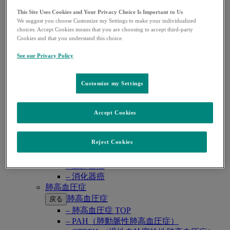
プレバイミス®同種造血幹細胞移植
プレバイミス®臓器移植
This Site Uses Cookies and Your Privacy Choice Is Important to Us
We suggest you choose Customize my Settings to make your individualized
ヘプタバックス®-Ⅱ
choices. Accept Cookies means that you are choosing to accept third-party
ラゲブリオ®
Cookies and that you understand this choice.
リベルサス®
リムパーザ®
See our Privacy Policy
レカルブリオ®
レンビマ®
Customize my Settings
ロタテック®
領域別情報
Open
領域別情報
戻る
submenu
Accept Cookies
悪性腫瘍
悪性腫瘍
戻る
Reject Cookies
– 悪性腫瘍 TOP
– 婦人科癌
– 泌尿器癌
– 消化器癌
肺高血圧症
肺高血圧症
戻る
– 肺高血圧症 TOP
– PAH（肺動脈性肺高血圧症）