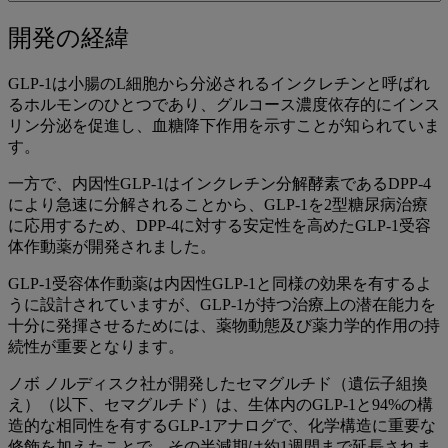
to
関
開
開発の経緯
連
発
ペ
GLP-1は小腸のL細胞から分泌されるインクレチンと呼ばれ
ー
の
るホルモンのひとつであり、グルコース濃度依存的にインス
ジ
リン分泌を促進し、血糖降下作用を示すことが知られていま
経
す。
緯
一方で、内因性GLP-1はインクレチン分解酵素であるDPP-4
により急速に分解されることから、GLP-1を2型糖尿病治療
に応用するため、DPP-4に対する安定性を高めたGLP-1受容
体作動薬が開発されました。
GLP-1受容体作動薬は内因性GLP-1と同様の効果を有するよ
うに設計されていますが、GLP-1が持つ治療上の潜在能力を
十分に発揮させるためには、薬物動態及び薬力学的作用の持
続性が重要となります。
ノボ ノルディスク社が開発したセマグルチド（遺伝子組換
え）（以下、セマグルチド）は、生体内のGLP-1と94%の構
造的な相同性を有するGLP-1アナログで、化学構造に重要な
修飾を加えたことで、その半減期は約1週間まで延長されま