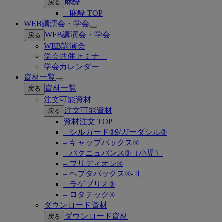
麻酔
戻る
– 麻酔 TOP
WEB講演会・学会
Open
WEB講演会・学会
戻る
submenu
WEB講演会
学会共催セミナー
学会カレンダー
資材一覧
Open
資材一覧
戻る
submenu
注文可能資材
注文可能資材
戻る
資材注文 TOP
– シルガード®9/ガーダシル®
– キャップバックス®
– バクニュバンス®（小児）
– ブリディオン®
– ヘプタバックス®-Ⅱ
– ラゲブリオ®
– ロタテック®
ダウンロード資材
ダウンロード資材
戻る