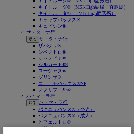
キイトルーダ®（MSI-High固形癌）
キイトルーダ®（MSI-High結腸・直腸癌）
キイトルーダ®（TMB-High固形癌）
キャップバックス®
キュビシン®
サ・タ・ナ行
サ・タ・ナ行
戻る
ザバクサ®
シベクトロ®
ジャヌビア®
シルガード®9
スージャヌ®
ゾリンザ®
ニューモバックス®NP
ノクサフィル®
ハ・マ・ラ行
ハ・マ・ラ行
戻る
バクニュバンス®（小児）
バクニュバンス®（成人）
ピフェルトロ®
ブリディオン®