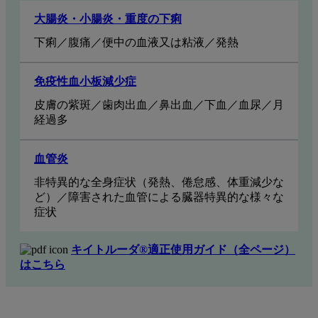
⼤腸炎・⼩腸炎・重度の下痢
下痢／腹痛／便中の血液又は粘液／発熱
免疫性血小板減少症
皮膚の紫斑／歯肉出血／鼻出血／下血／血尿／月
経過多
血管炎
非特異的な全身症状（発熱、倦怠感、体重減少な
ど）／障害された血管による臓器特異的な様々な
症状
キイトルーダ®適正使用ガイド（全ページ）
はこちら