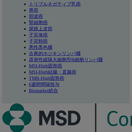
トリプルネガティブ乳癌
胃癌
胆道癌
腎細胞癌
尿路上皮癌
子宮体癌
子宮頸癌
悪性黒色腫
古典的ホジキンリンパ腫
原発性縦隔大細胞型B細胞リンパ腫
MSI-High固形癌
MSI-High結腸・直腸癌
TMB-High固形癌
6週間間隔投与
Biomarker総合