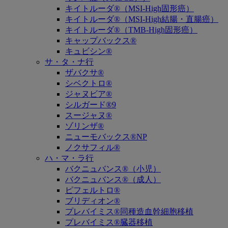
キイトルーダ®（MSI-High固形癌）
キイトルーダ®（MSI-High結腸・直腸癌）
キイトルーダ®（TMB-High固形癌）
キャップバックス®
キュビシン®
サ・タ・ナ行
ザバクサ®
シベクトロ®
ジャヌビア®
シルガード®9
スージャヌ®
ゾリンザ®
ニューモバックス®NP
ノクサフィル®
ハ・マ・ラ行
バクニュバンス®（小児）
バクニュバンス®（成人）
ピフェルトロ®
ブリディオン®
プレバイミス®同種造血幹細胞移植
プレバイミス®臓器移植