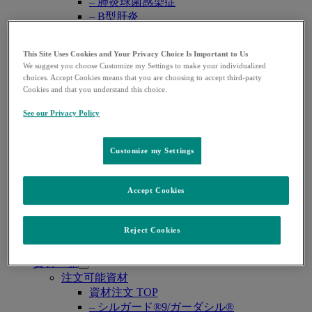
– 肺炎球菌感染症
– B型肝炎
– RSウイルス感染症
感染症
This Site Uses Cookies and Your Privacy Choice Is Important to Us
– 感染症 TOP
We suggest you choose Customize my Settings to make your individualized
– COVID-19
choices. Accept Cookies means that you are choosing to accept third-party
– サイトメガロウイルス感染症
Cookies and that you understand this choice.
– HIV感染症
See our Privacy Policy
– 真菌感染症
– グラム陰性菌感染症
糖尿病
Customize my Settings
– 糖尿病 TOP
麻酔
– 麻酔 TOP
Accept Cookies
WEB講演会・学会
Open
WEB講演会
submenu
Reject Cookies
学会共催セミナー
学会カレンダー
資材一覧
Open
注文可能資材
submenu
資材注文 TOP
– シルガード®9/ガーダシル®