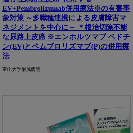
EV+Pembrolizumab併用療法※の有害事
象対策 ～多職種連携による皮膚障害マ
ネジメントを中心に～ ＊根治切除不能
な尿路上皮癌 ※エンホルツマブ ベドチ
ン(EV)とペムブロリズマブ(P)の併用療
法
富山大学附属病院