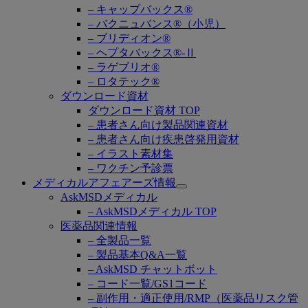
– キャップバックス®
– バクニュバンス®（小児）
– ブリディオン®
– ヘプタバックス®-Ⅱ
– ラゲブリオ®
– ロタテック®
ダウンロード資材
ダウンロード資材 TOP
– 患者さん向け製品関連資材
– 患者さん向け疾患啓発用資材
– イラスト素材集
– ワクチン予診票
メディカルアフェアーズ情報
Open
AskMSDメディカル
submenu
– AskMSDメディカル TOP
医薬品関連情報
– 全製品一覧
– 製品基本Q&A一覧
– AskMSD チャットボット
– コード一覧/GS1コード
– 副作用・適正使用/RMP（医薬品リスク管