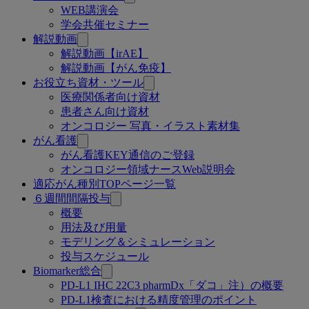
WEB講演会
学会共催セミナー
解説動画
解説動画【irAE】
解説動画【がん免疫】
お役立ち資材・ツール
医療関係者向け資材
患者さん向け資材
オンコロジー 写真・イラスト素材集
がん看護
がん看護KEY通信のご登録
オンコロジー領域ナースWeb説明会
適応がん種別TOPページ一覧
６週間間隔投与
概要
用法及び用量
モデリング＆シミュレーション
投与スケジュール
Biomarker総合
PD-L1 IHC 22C3 pharmDx「ダコ」注）の概要
PD-L1検査における精度管理のポイント