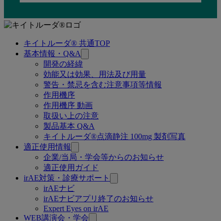
キイトルーダ® 共通TOP
関
基本情報・Q&A
連
開発の経緯
効能又は効果、用法及び用量
ペ
警告・禁忌を含む注意事項等情報
ー
作用機序
作用機序 動画
ジ
取扱い上の注意
製品基本 Q&A
キイトルーダ®点滴静注 100mg 製剤写真
適正使用情報
企業/当局・学会等からのお知らせ
適正使用ガイド
irAE対策・診療サポート
irAEナビ
irAEナビアプリ終了のお知らせ
Expert Eyes on irAE
WEB講演会・学会