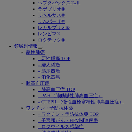
ヘプタバックス®-Ⅱ
ラゲブリオ®
リベルサス®
リムパーザ®
レカルブリオ®
レンビマ®
ロタテック®
領域別情報
Open
悪性腫瘍
submenu
– 悪性腫瘍 TOP
– 婦人科癌
– 泌尿器癌
– 消化器癌
肺高血圧症
– 肺高血圧症 TOP
– PAH（肺動脈性肺高血圧症）
– CTEPH （慢性血栓塞栓性肺高血圧症）
ワクチン・予防抗体薬
– ワクチン・予防抗体薬 TOP
– 子宮頸がん・HPV関連疾患
– ロタウイルス感染症