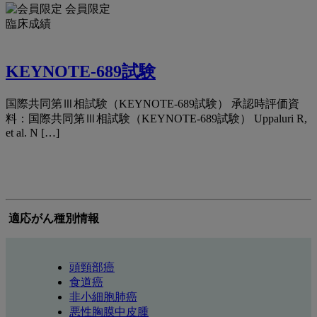
会員限定
臨床成績
KEYNOTE-689試験
国際共同第Ⅲ相試験（KEYNOTE-689試験） 承認時評価資
料：国際共同第Ⅲ相試験（KEYNOTE-689試験） Uppaluri R,
et al. N […]
適応がん種別情報
頭頸部癌
食道癌
非小細胞肺癌
悪性胸膜中皮腫