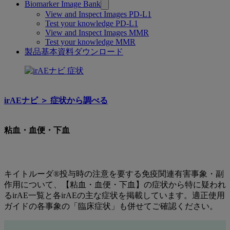
Biomarker Image Bank
View and Inspect Images PD-L1
Test your knowledge PD-L1
View and Inspect Images MMR
Test your knowledge MMR
製品基本資料ダウンロード
粘
血・
irAEナビ ＞︎ 症状から調べる
血
便・
粘血・血便・下血
下
血
キイトルーダ®投与時の注意を要する免疫関連有害事象・副
作用について、【粘血・血便・下血】の症状から特に疑われ
るirAE一覧と各irAEの主な症状を掲載しています。適正使用
ガイドの各事象の「臨床症状」も併せてご確認ください。