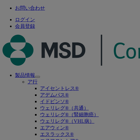
お問い合わせ
ログイン
会員登録
製品情報
Open
ア行
submenu
アイセントレス®
アデムパス®
イドビンソ®
ウェリレグ®（共通）
ウェリレグ®（腎細胞癌）
ウェリレグ®（VHL病）
エアウィン®
エスラックス®