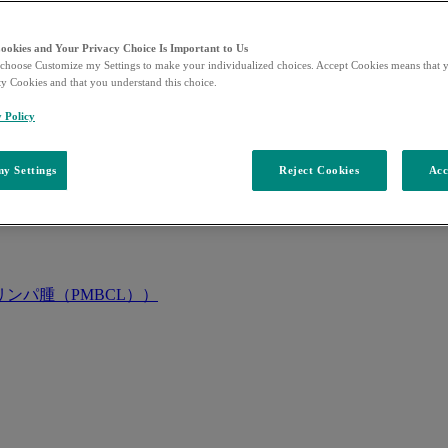
Cookies and Your Privacy Choice Is Important to Us
choose Customize my Settings to make your individualized choices. Accept Cookies means that y
ty Cookies and that you understand this choice.
y Policy
y Settings
Reject Cookies
Acc
ンパ腫（PMBCL））