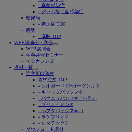
– 真菌感染症
– グラム陰性菌感染症
糖尿病
– 糖尿病 TOP
麻酔
– 麻酔 TOP
WEB講演会・学会
Open
WEB講演会
submenu
学会共催セミナー
学会カレンダー
資材一覧
Open
注文可能資材
submenu
資材注文 TOP
– シルガード®9/ガーダシル®
– キャップバックス®
– バクニュバンス®（小児）
– ブリディオン®
– ヘプタバックス®-Ⅱ
– ラゲブリオ®
– ロタテック®
ダウンロード資材