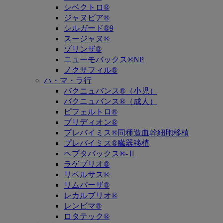
シベクトロ®
ジャヌビア®
シルガード®9
スージャヌ®
ゾリンザ®
ニューモバックス®NP
ノクサフィル®
ハ・マ・ラ行
バクニュバンス®（小児）
バクニュバンス®（成人）
ピフェルトロ®
ブリディオン®
プレバイミス®同種造血幹細胞移植
プレバイミス®臓器移植
ヘプタバックス®-Ⅱ
ラゲブリオ®
リベルサス®
リムパーザ®
レカルブリオ®
レンビマ®
ロタテック®