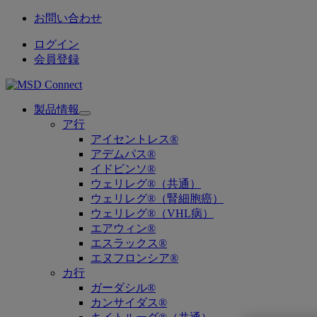
お問い合わせ
ログイン
会員登録
製品情報
Open
ア行
submenu
アイセントレス®
アデムパス®
イドビンソ®
ウェリレグ®（共通）
ウェリレグ®（腎細胞癌）
ウェリレグ®（VHL病）
エアウィン®
エスラックス®
エヌフロンシア®
カ行
ガーダシル®
カンサイダス®