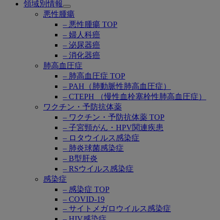
領域別情報
Open
悪性腫瘍
submenu
– 悪性腫瘍 TOP
– 婦人科癌
– 泌尿器癌
– 消化器癌
肺高血圧症
– 肺高血圧症 TOP
– PAH（肺動脈性肺高血圧症）
– CTEPH （慢性血栓塞栓性肺高血圧症）
ワクチン・予防抗体薬
– ワクチン・予防抗体薬 TOP
– 子宮頸がん・HPV関連疾患
– ロタウイルス感染症
– 肺炎球菌感染症
– B型肝炎
– RSウイルス感染症
感染症
– 感染症 TOP
– COVID-19
– サイトメガロウイルス感染症
– HIV感染症