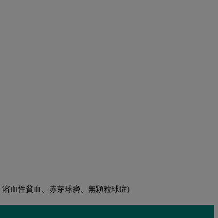
、溶⾎性貧⾎、⾚芽球癆、無顆粒球症)