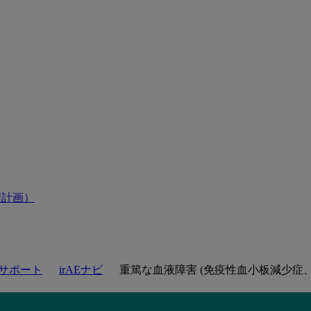
理計画）
療サポート
irAEナビ
重篤な⾎液障害 (免疫性血小板減少症