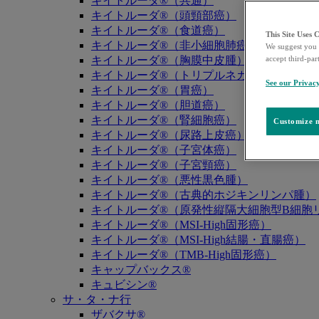
キイトルーダ®（共通）
キイトルーダ®（頭頸部癌）
キイトルーダ®（食道癌）
This Site Uses 
キイトルーダ®（非小細胞肺癌）
We suggest you 
キイトルーダ®（胸膜中皮腫）
accept third-par
キイトルーダ®（トリプルネガティブ乳癌）
See our Privac
キイトルーダ®（胃癌）
キイトルーダ®（胆道癌）
キイトルーダ®（腎細胞癌）
Customize m
キイトルーダ®（尿路上皮癌）
キイトルーダ®（子宮体癌）
キイトルーダ®（子宮頸癌）
キイトルーダ®（悪性黒色腫）
キイトルーダ®（古典的ホジキンリンパ腫）
キイトルーダ®（原発性縦隔大細胞型B細胞リ
キイトルーダ®（MSI-High固形癌）
キイトルーダ®（MSI-High結腸・直腸癌）
キイトルーダ®（TMB-High固形癌）
キャップバックス®
キュビシン®
サ・タ・ナ行
ザバクサ®