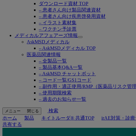
ダウンロード資材 TOP
– 患者さん向け製品関連資材
– 患者さん向け疾患啓発用資材
– イラスト素材集
– ワクチン予診票
メディカルアフェアーズ情報
Open
AskMSDメディカル
submenu
– AskMSDメディカル TOP
医薬品関連情報
– 全製品一覧
– 製品基本Q&A一覧
– AskMSD チャットボット
– コード一覧/GS1コード
– 副作用・適正使用/RMP（医薬品リスク管
– 使用期限検索
– 過去のお知らせ一覧
検索
メニュー
閉じる
ホーム
製品
キイトルーダ® 共通TOP
irAE対策・診
共有する