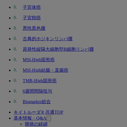
子宮体癌
子宮頸癌
悪性黒色腫
古典的ホジキンリンパ腫
原発性縦隔大細胞型B細胞リンパ腫
MSI-High固形癌
MSI-High結腸・直腸癌
TMB-High固形癌
6週間間隔投与
Biomarker総合
キイトルーダ® 共通TOP
関
基本情報・Q&A
連
開発の経緯