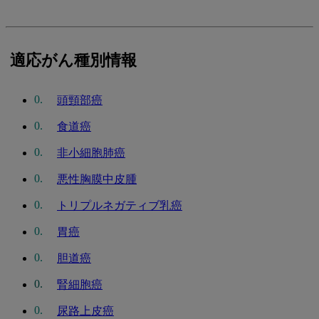
適応がん種別情報
頭頸部癌
食道癌
非小細胞肺癌
悪性胸膜中皮腫
トリプルネガティブ乳癌
胃癌
胆道癌
腎細胞癌
尿路上皮癌