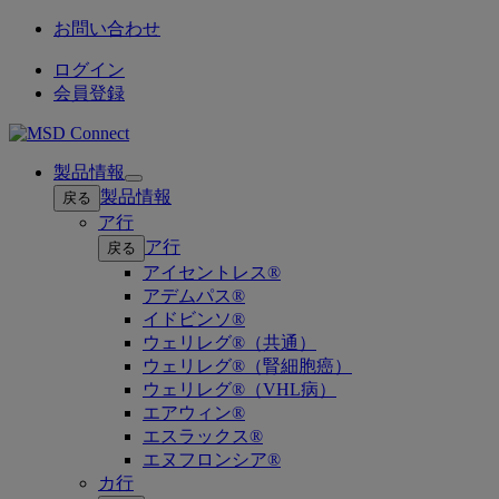
お問い合わせ
ログイン
会員登録
製品情報
Open
製品情報
戻る
submenu
ア行
ア行
戻る
アイセントレス®
アデムパス®
イドビンソ®
ウェリレグ®（共通）
ウェリレグ®（腎細胞癌）
ウェリレグ®（VHL病）
エアウィン®
エスラックス®
エヌフロンシア®
カ行