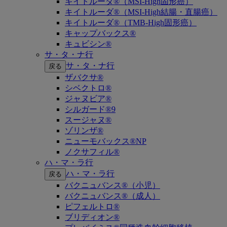
キイトルーダ®（MSI-High固形癌）
キイトルーダ®（MSI-High結腸・直腸癌）
キイトルーダ®（TMB-High固形癌）
キャップバックス®
キュビシン®
サ・タ・ナ行
サ・タ・ナ行
戻る
ザバクサ®
シベクトロ®
ジャヌビア®
シルガード®9
スージャヌ®
ゾリンザ®
ニューモバックス®NP
ノクサフィル®
ハ・マ・ラ行
ハ・マ・ラ行
戻る
バクニュバンス®（小児）
バクニュバンス®（成人）
ピフェルトロ®
ブリディオン®