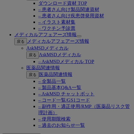
ダウンロード資材 TOP
– 患者さん向け製品関連資材
– 患者さん向け疾患啓発用資材
– イラスト素材集
– ワクチン予診票
メディカルアフェアーズ情報
Open
メディカルアフェアーズ情報
戻る
submenu
AskMSDメディカル
AskMSDメディカル
戻る
– AskMSDメディカル TOP
医薬品関連情報
医薬品関連情報
戻る
– 全製品一覧
– 製品基本Q&A一覧
– AskMSD チャットボット
– コード一覧/GS1コード
– 副作用・適正使用/RMP（医薬品リスク管
理計画）
– 使用期限検索
– 過去のお知らせ一覧