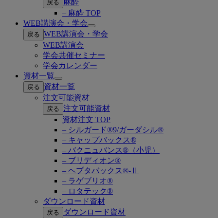
麻酔
戻る
– 麻酔 TOP
WEB講演会・学会
Open
WEB講演会・学会
戻る
submenu
WEB講演会
学会共催セミナー
学会カレンダー
資材一覧
Open
資材一覧
戻る
submenu
注文可能資材
注文可能資材
戻る
資材注文 TOP
– シルガード®9/ガーダシル®
– キャップバックス®
– バクニュバンス®（小児）
– ブリディオン®
– ヘプタバックス®-Ⅱ
– ラゲブリオ®
– ロタテック®
ダウンロード資材
ダウンロード資材
戻る