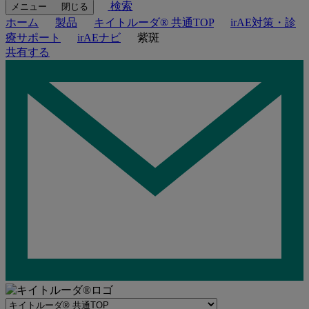
検索
メニュー
閉じる
ホーム
製品
キイトルーダ® 共通TOP
irAE対策・診
療サポート
irAEナビ
紫斑
共有する
Navigate