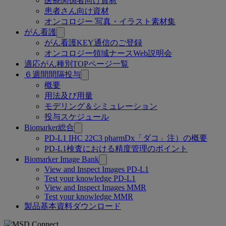
医療関係者向け資材
患者さん向け資材
オンコロジー 写真・イラスト素材集
がん看護
がん看護KEY通信のご登録
オンコロジー領域ナースWeb説明会
適応がん種別TOPページ一覧
６週間間隔投与
概要
用法及び用量
モデリング＆シミュレーション
投与スケジュール
Biomarker総合
PD-L1 IHC 22C3 pharmDx「ダコ」注）の概要
PD-L1検査における精度管理のポイント
Biomarker Image Bank
View and Inspect Images PD-L1
Test your knowledge PD-L1
View and Inspect Images MMR
Test your knowledge MMR
製品基本資料ダウンロード