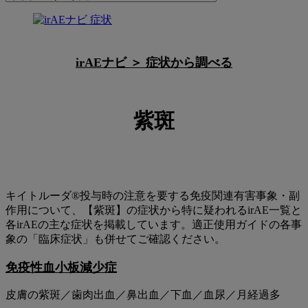
to
関
紫
連
斑
ペ
irAEナビ ＞︎ 症状から調べる
ー
ジ
紫斑
キイトルーダ®投与時の注意を要する免疫関連有害事象・副
作用について、【紫斑】の症状から特に疑われるirAE一覧と
各irAEの主な症状を掲載しています。適正使用ガイドの各事
象の「臨床症状」も併せてご確認ください。
免疫性血小板減少症
皮膚の紫斑／歯肉出血／鼻出血／下血／血尿／月経過多