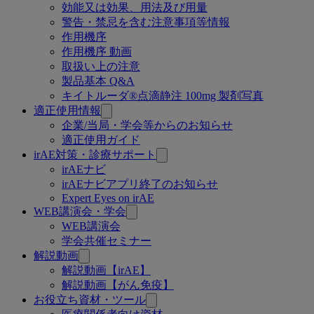
効能又は効果、用法及び用量
ペ
警告・禁忌を含む注意事項等情報
ー
作用機序
作用機序 動画
ジ
取扱い上の注意
製品基本 Q&A
キイトルーダ®点滴静注 100mg 製剤写真
適正使用情報
企業/当局・学会等からのお知らせ
適正使用ガイド
irAE対策・診療サポート
irAEナビ
irAEナビアプリ終了のお知らせ
Expert Eyes on irAE
WEB講演会・学会
WEB講演会
学会共催セミナー
解説動画
解説動画【irAE】
解説動画【がん免疫】
お役立ち資材・ツール