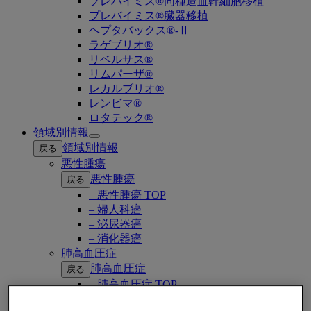
プレバイミス®同種造血幹細胞移植
プレバイミス®臓器移植
ヘプタバックス®-Ⅱ
ラゲブリオ®
リベルサス®
リムパーザ®
レカルブリオ®
レンビマ®
ロタテック®
領域別情報
Open
領域別情報
戻る
submenu
悪性腫瘍
悪性腫瘍
戻る
– 悪性腫瘍 TOP
– 婦人科癌
– 泌尿器癌
– 消化器癌
肺高血圧症
肺高血圧症
戻る
– 肺高血圧症 TOP
– PAH（肺動脈性肺高血圧症）