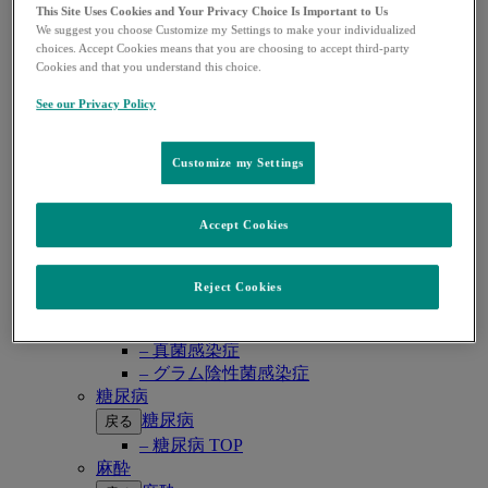
– CTEPH （慢性血栓塞栓性肺高血圧症）
This Site Uses Cookies and Your Privacy Choice Is Important to Us
ワクチン・予防抗体薬
We suggest you choose Customize my Settings to make your individualized
choices. Accept Cookies means that you are choosing to accept third-party
ワクチン・予防抗体薬
戻る
Cookies and that you understand this choice.
– ワクチン・予防抗体薬 TOP
– 子宮頸がん・HPV関連疾患
See our Privacy Policy
– ロタウイルス感染症
– 肺炎球菌感染症
Customize my Settings
– B型肝炎
– RSウイルス感染症
感染症
Accept Cookies
感染症
戻る
– 感染症 TOP
– COVID-19
Reject Cookies
– サイトメガロウイルス感染症
– HIV感染症
– 真菌感染症
– グラム陰性菌感染症
糖尿病
糖尿病
戻る
– 糖尿病 TOP
麻酔