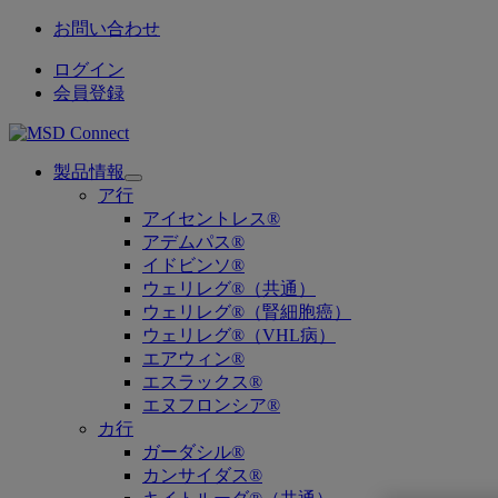
お問い合わせ
ログイン
会員登録
製品情報
Open
ア行
submenu
アイセントレス®
アデムパス®
イドビンソ®
ウェリレグ®（共通）
ウェリレグ®（腎細胞癌）
ウェリレグ®（VHL病）
エアウィン®
エスラックス®
エヌフロンシア®
カ行
ガーダシル®
カンサイダス®