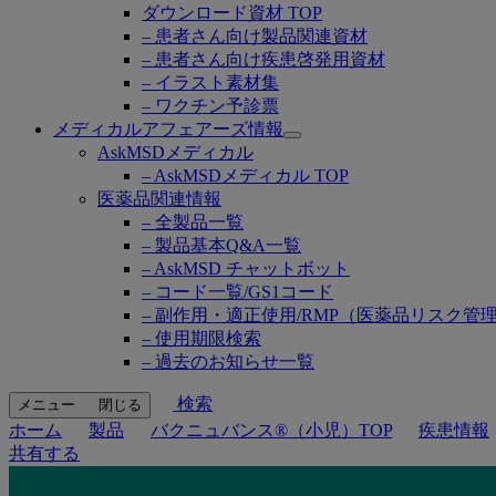
ダウンロード資材 TOP
– 患者さん向け製品関連資材
– 患者さん向け疾患啓発用資材
– イラスト素材集
– ワクチン予診票
メディカルアフェアーズ情報
Open
AskMSDメディカル
submenu
– AskMSDメディカル TOP
医薬品関連情報
– 全製品一覧
– 製品基本Q&A一覧
– AskMSD チャットボット
– コード一覧/GS1コード
– 副作用・適正使用/RMP（医薬品リスク管
– 使用期限検索
– 過去のお知らせ一覧
検索
メニュー
閉じる
ホーム
製品
バクニュバンス®（小児）TOP
疾患情報
共有する