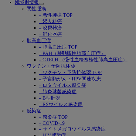
領域別情報
Open
悪性腫瘍
submenu
– 悪性腫瘍 TOP
– 婦人科癌
– 泌尿器癌
– 消化器癌
肺高血圧症
– 肺高血圧症 TOP
– PAH（肺動脈性肺高血圧症）
– CTEPH （慢性血栓塞栓性肺高血圧症）
ワクチン・予防抗体薬
– ワクチン・予防抗体薬 TOP
– 子宮頸がん・HPV関連疾患
– ロタウイルス感染症
– 肺炎球菌感染症
– B型肝炎
– RSウイルス感染症
感染症
– 感染症 TOP
– COVID-19
– サイトメガロウイルス感染症
– HIV感染症