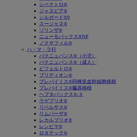
シベクトロ®
ジャヌビア®
シルガード®9
スージャヌ®
ゾリンザ®
ニューモバックス®NP
ノクサフィル®
ハ・マ・ラ行
バクニュバンス®（小児）
バクニュバンス®（成人）
ピフェルトロ®
ブリディオン®
プレバイミス®同種造血幹細胞移植
プレバイミス®臓器移植
ヘプタバックス®-Ⅱ
ラゲブリオ®
リベルサス®
リムパーザ®
レカルブリオ®
レンビマ®
ロタテック®