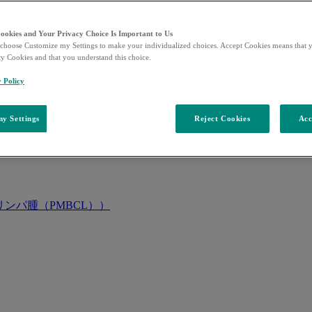
Cookies and Your Privacy Choice Is Important to Us
choose Customize my Settings to make your individualized choices. Accept Cookies means that y
ty Cookies and that you understand this choice.
y Policy
y Settings
Reject Cookies
Acc
ンパ腫（PMBCL））