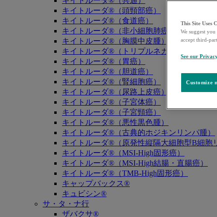
キイトルーダ®（共通）
キイトルーダ®（頭頸部癌）
キイトルーダ®（食道癌）
This Site Uses 
キイトルーダ®（非小細胞肺癌）
We suggest you 
キイトルーダ®（胸膜中皮腫）
accept third-par
キイトルーダ®（トリプルネガティブ乳癌）
See our Privac
キイトルーダ®（胃癌）
キイトルーダ®（胆道癌）
キイトルーダ®（腎細胞癌）
Customize m
キイトルーダ®（尿路上皮癌）
キイトルーダ®（子宮体癌）
キイトルーダ®（子宮頸癌）
キイトルーダ®（悪性黒色腫）
キイトルーダ®（古典的ホジキンリンパ腫）
キイトルーダ®（原発性縦隔大細胞型B細胞リ
キイトルーダ®（MSI-High固形癌）
キイトルーダ®（MSI-High結腸・直腸癌）
キイトルーダ®（TMB-High固形癌）
キャップバックス®
キュビシン®
サ・タ・ナ行
ザバクサ®