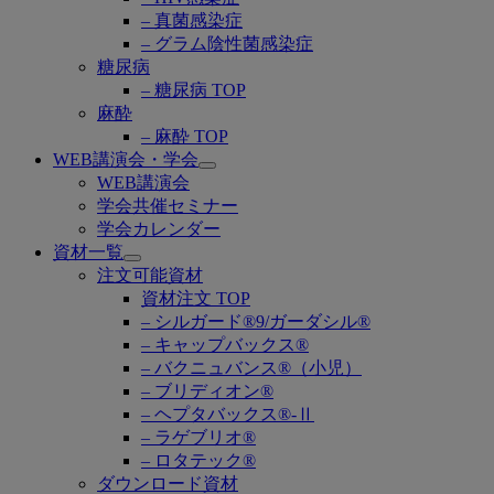
– 真菌感染症
– グラム陰性菌感染症
糖尿病
– 糖尿病 TOP
麻酔
– 麻酔 TOP
WEB講演会・学会
Open
WEB講演会
submenu
学会共催セミナー
学会カレンダー
資材一覧
Open
注文可能資材
submenu
資材注文 TOP
– シルガード®9/ガーダシル®
– キャップバックス®
– バクニュバンス®（小児）
– ブリディオン®
– ヘプタバックス®-Ⅱ
– ラゲブリオ®
– ロタテック®
ダウンロード資材