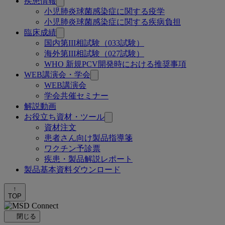
疾患情報
小児肺炎球菌感染症に関する疫学
小児肺炎球菌感染症に関する疾病負担
臨床成績
国内第III相試験（033試験）
海外第III相試験（027試験）
WHO 新規PCV開発時における推奨事項
WEB講演会・学会
WEB講演会
学会共催セミナー
解説動画
お役立ち資材・ツール
資材注文
患者さん向け製品指導箋
ワクチン予診票
疾患・製品解説レポート
製品基本資料ダウンロード
↑
TOP
閉じる