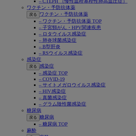
– CTEPH （慢性血栓塞栓性肺高血圧症）
ワクチン・予防抗体薬
ワクチン・予防抗体薬
戻る
– ワクチン・予防抗体薬 TOP
– 子宮頸がん・HPV関連疾患
– ロタウイルス感染症
– 肺炎球菌感染症
– B型肝炎
– RSウイルス感染症
感染症
感染症
戻る
– 感染症 TOP
– COVID-19
– サイトメガロウイルス感染症
– HIV感染症
– 真菌感染症
– グラム陰性菌感染症
糖尿病
糖尿病
戻る
– 糖尿病 TOP
麻酔