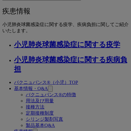
to
関
疾
疾患情報
連
患
ペ
小児肺炎球菌感染症に関する疫学、疾病負担に関してご紹介
ー
情
いたします。
ジ
報
小児肺炎球菌感染症に関する疫学
小児肺炎球菌感染症に関する疾病負
担
バクニュバンス®（小児）TOP
関
基本情報・Q&A
連
バクニュバンス®の特徴
用法及び用量
ペ
接種方法
ー
定期接種制度
シリンジ製剤写真
ジ
製品基本Q&A