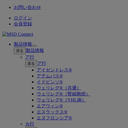
お問い合わせ
ログイン
会員登録
製品情報
Open
製品情報
戻る
submenu
ア行
ア行
戻る
アイセントレス®
アデムパス®
イドビンソ®
ウェリレグ®（共通）
ウェリレグ®（腎細胞癌）
ウェリレグ®（VHL病）
エアウィン®
エスラックス®
エヌフロンシア®
カ行