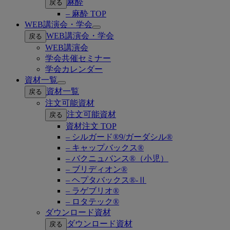
麻酔
戻る
– 麻酔 TOP
WEB講演会・学会
Open
WEB講演会・学会
戻る
submenu
WEB講演会
学会共催セミナー
学会カレンダー
資材一覧
Open
資材一覧
戻る
submenu
注文可能資材
注文可能資材
戻る
資材注文 TOP
– シルガード®9/ガーダシル®
– キャップバックス®
– バクニュバンス®（小児）
– ブリディオン®
– ヘプタバックス®-Ⅱ
– ラゲブリオ®
– ロタテック®
ダウンロード資材
ダウンロード資材
戻る