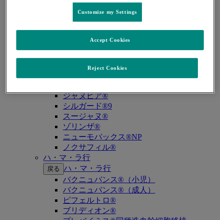
キイトルーダ®（MSI-High固形癌）
キイトルーダ®（MSI-High結腸・直腸癌）
Customize my Settings
キイトルーダ®（TMB-High固形癌）
キャップバックス®
Accept Cookies
キュビシン®
サ・タ・ナ行
サ・タ・ナ行
戻る
Reject Cookies
ザバクサ®
シベクトロ®
ジャヌビア®
シルガード®9
スージャヌ®
ゾリンザ®
ニューモバックス®NP
ノクサフィル®
ハ・マ・ラ行
ハ・マ・ラ行
戻る
バクニュバンス®（小児）
バクニュバンス®（成人）
ピフェルトロ®
ブリディオン®