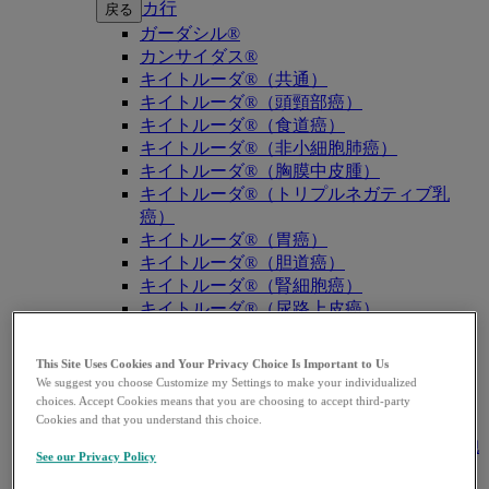
カ行
戻る
ガーダシル®
カンサイダス®
キイトルーダ®（共通）
キイトルーダ®（頭頸部癌）
キイトルーダ®（食道癌）
キイトルーダ®（非小細胞肺癌）
キイトルーダ®（胸膜中皮腫）
キイトルーダ®（トリプルネガティブ乳
癌）
キイトルーダ®（胃癌）
キイトルーダ®（胆道癌）
キイトルーダ®（腎細胞癌）
キイトルーダ®（尿路上皮癌）
キイトルーダ®（子宮体癌）
キイトルーダ®（子宮頸癌）
This Site Uses Cookies and Your Privacy Choice Is Important to Us
キイトルーダ®（悪性黒色腫）
We suggest you choose Customize my Settings to make your individualized
キイトルーダ®（古典的ホジキンリンパ
choices. Accept Cookies means that you are choosing to accept third-party
Cookies and that you understand this choice.
腫）
キイトルーダ®（原発性縦隔大細胞型B細胞
See our Privacy Policy
リンパ腫（PMBCL））