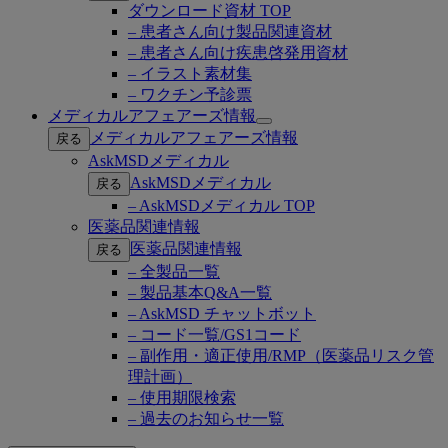
ダウンロード資材 TOP
– 患者さん向け製品関連資材
– 患者さん向け疾患啓発用資材
– イラスト素材集
– ワクチン予診票
メディカルアフェアーズ情報
Open
メディカルアフェアーズ情報
戻る
submenu
AskMSDメディカル
AskMSDメディカル
戻る
– AskMSDメディカル TOP
医薬品関連情報
医薬品関連情報
戻る
– 全製品一覧
– 製品基本Q&A一覧
– AskMSD チャットボット
– コード一覧/GS1コード
– 副作用・適正使用/RMP（医薬品リスク管
理計画）
– 使用期限検索
– 過去のお知らせ一覧