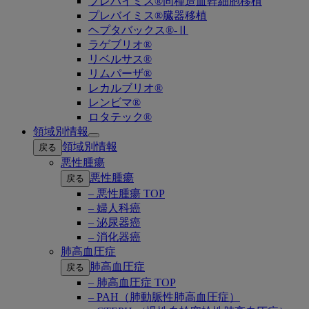
プレバイミス®同種造血幹細胞移植
プレバイミス®臓器移植
ヘプタバックス®-Ⅱ
ラゲブリオ®
リベルサス®
リムパーザ®
レカルブリオ®
レンビマ®
ロタテック®
領域別情報
Open
領域別情報
戻る
submenu
悪性腫瘍
悪性腫瘍
戻る
– 悪性腫瘍 TOP
– 婦人科癌
– 泌尿器癌
– 消化器癌
肺高血圧症
肺高血圧症
戻る
– 肺高血圧症 TOP
– PAH（肺動脈性肺高血圧症）