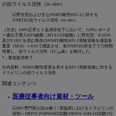
の抗ウイルス活性（
in vitro
）
ル
ス
活
性
［方法］100%正常ヒト血清存在下において、GFPレポータ
ー遺伝子導入MT4細胞（MT4-GFP細胞）に野生型、K103N
及びY181Cを含む既存のNNRTI耐性HIV-1実験室株を感染多
重度（MOI）＝0.01で感染させ、各NNRTIの存在下で72時間
培養し、抗ウイルス活性（EC
値）を検討した。
50
*：製造販売終了
社内資料：NNRTI耐性変異を有するHIV-1実験室株に対する
ドラビリンの抗ウイルス活性
関連コンテンツ
医療従事者向け資材・ツール