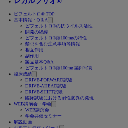
レカルブリオ®
ピフェルトロ® TOP
関
基本情報・Q＆A
連
ピフェルトロ®の抗ウイルス活性
開発の経緯
ペ
ピフェルトロ®錠100mgの特性
ー
禁忌を含む注意事項等情報
相互作用
ジ
副作用
製品基本Q&A
ピフェルトロ®錠100mg 製剤写真
臨床成績
DRIVE-FORWARD試験
DRIVE-AHEAD試験
DRIVE-SHIFT試験
臨床試験における耐性変異の発現
WEB講演会・学会
WEB講演会
学会共催セミナー
解説動画
お役立ち資材・ツール