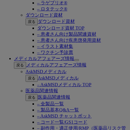
– ラゲブリオ®
– ロタテック®
ダウンロード資材
ダウンロード資材
戻る
ダウンロード資材 TOP
– 患者さん向け製品関連資材
– 患者さん向け疾患啓発用資材
– イラスト素材集
– ワクチン予診票
メディカルアフェアーズ情報
Open
メディカルアフェアーズ情報
戻る
submenu
AskMSDメディカル
AskMSDメディカル
戻る
– AskMSDメディカル TOP
医薬品関連情報
医薬品関連情報
戻る
– 全製品一覧
– 製品基本Q&A一覧
– AskMSD チャットボット
– コード一覧/GS1コード
– 副作用・適正使用/RMP（医薬品リスク管