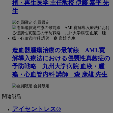
植・再生医学 主任教授 伊藤 泰平 先
生
会員限定
造血器腫瘍治療の最前線 AML寛
解導入療法における侵襲性真菌症の
予防戦略 九州大学病院 血液・腫
瘍・心血管内科 講師 森 康雄 先生
会員限定
関連製品
アイセントレス®