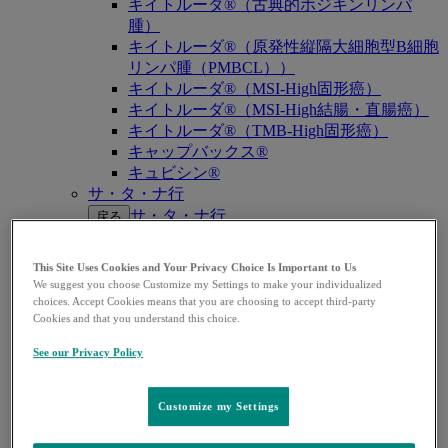
キイトルーダ®（古典的ホジキンリンパ
腫）
キイトルーダ®（原発性縦隔大細胞型B細胞
リンパ腫（PMBCL））
キイトルーダ®（MSI-High固形癌）
キイトルーダ®（MSI-High結腸・直腸癌）
キイトルーダ®（TMB-High固形癌）
キャップバックス®
キュビシン®
サ・タ・ナ行
サ・タ・ナ行
戻る
ザバクサ®
シベクトロ®
This Site Uses Cookies and Your Privacy Choice Is Important to Us
ジャヌビア®
We suggest you choose Customize my Settings to make your individualized
シルガード®9
choices. Accept Cookies means that you are choosing to accept third-party
Cookies and that you understand this choice.
スージャヌ®
ゾリンザ®
See our Privacy Policy
ニューモバックス®NP
ノクサフィル®
ハ・マ・ラ行
Customize my Settings
ハ・マ・ラ行
戻る