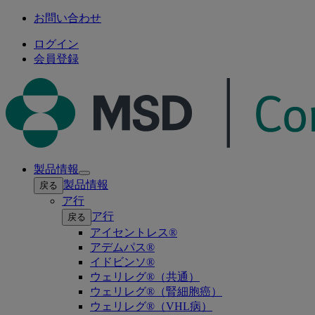
お問い合わせ
ログイン
会員登録
製品情報
Open
製品情報
戻る
submenu
ア行
ア行
戻る
アイセントレス®
アデムパス®
イドビンソ®
ウェリレグ®（共通）
ウェリレグ®（腎細胞癌）
ウェリレグ®（VHL病）