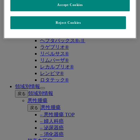
バクニュバンス®（小児）
Accept Cookies
バクニュバンス®（成人）
ピフェルトロ®
ブリディオン®
Reject Cookies
プレバイミス®同種造血幹細胞移植
プレバイミス®臓器移植
ヘプタバックス®-Ⅱ
ラゲブリオ®
リベルサス®
リムパーザ®
レカルブリオ®
レンビマ®
ロタテック®
領域別情報
Open
領域別情報
戻る
submenu
悪性腫瘍
悪性腫瘍
戻る
– 悪性腫瘍 TOP
– 婦人科癌
– 泌尿器癌
– 消化器癌