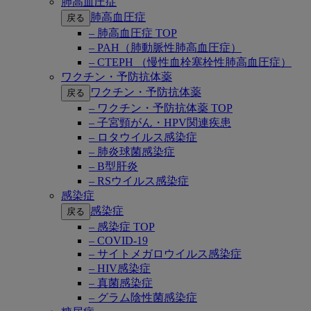
肺高血圧症
肺高血圧症
戻る
– 肺高血圧症 TOP
– PAH（肺動脈性肺高血圧症）
– CTEPH （慢性血栓塞栓性肺高血圧症）
ワクチン・予防抗体薬
ワクチン・予防抗体薬
戻る
– ワクチン・予防抗体薬 TOP
– 子宮頸がん・HPV関連疾患
– ロタウイルス感染症
– 肺炎球菌感染症
– B型肝炎
– RSウイルス感染症
感染症
感染症
戻る
– 感染症 TOP
– COVID-19
– サイトメガロウイルス感染症
– HIV感染症
– 真菌感染症
– グラム陰性菌感染症