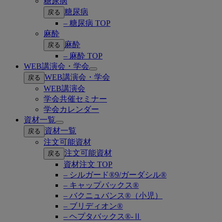
糖尿病
糖尿病
戻る
– 糖尿病 TOP
麻酔
麻酔
戻る
– 麻酔 TOP
WEB講演会・学会
Open
WEB講演会・学会
戻る
submenu
WEB講演会
学会共催セミナー
学会カレンダー
資材一覧
Open
資材一覧
戻る
submenu
注文可能資材
注文可能資材
戻る
資材注文 TOP
– シルガード®9/ガーダシル®
– キャップバックス®
– バクニュバンス®（小児）
– ブリディオン®
– ヘプタバックス®-Ⅱ