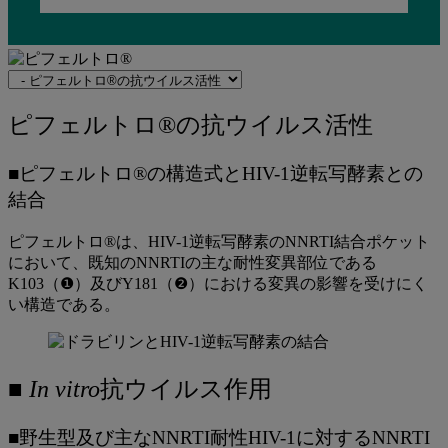
Navigate
to
関
ピ
ピフェルトロ®の抗ウイルス活性
連
フ
ペ
■ピフェルトロ®の構造式とHIV-1逆転写酵素との
ー
ェ
結合
ジ
ル
ピフェルトロ®は、HIV-1逆転写酵素のNNRTI結合ポケット
ト
において、既知のNNRTIの主な耐性変異部位である
ロ
K103（❶）及びY181（❷）における変異の影響を受けにく
い構造である。
®
の
抗
■
In vitro
抗ウイルス作用
ウ
イ
■野生型及び主なNNRTI耐性HIV-1に対するNNRTI