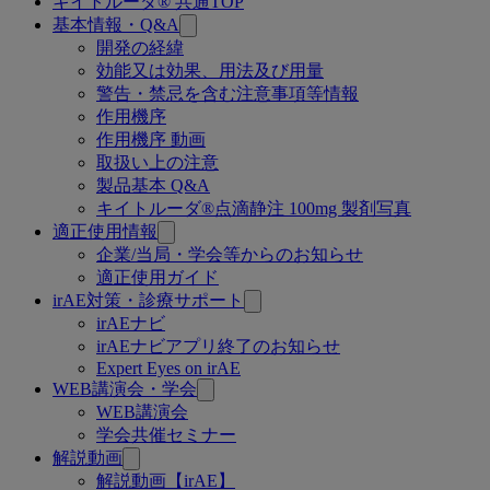
キイトルーダ® 共通TOP
関
基本情報・Q&A
連
開発の経緯
効能又は効果、用法及び用量
ペ
警告・禁忌を含む注意事項等情報
ー
作用機序
作用機序 動画
ジ
取扱い上の注意
製品基本 Q&A
キイトルーダ®点滴静注 100mg 製剤写真
適正使用情報
企業/当局・学会等からのお知らせ
適正使用ガイド
irAE対策・診療サポート
irAEナビ
irAEナビアプリ終了のお知らせ
Expert Eyes on irAE
WEB講演会・学会
WEB講演会
学会共催セミナー
解説動画
解説動画【irAE】