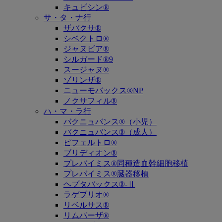
キュビシン®
サ・タ・ナ行
ザバクサ®
シベクトロ®
ジャヌビア®
シルガード®9
スージャヌ®
ゾリンザ®
ニューモバックス®NP
ノクサフィル®
ハ・マ・ラ行
バクニュバンス®（小児）
バクニュバンス®（成人）
ピフェルトロ®
ブリディオン®
プレバイミス®同種造血幹細胞移植
プレバイミス®臓器移植
ヘプタバックス®-Ⅱ
ラゲブリオ®
リベルサス®
リムパーザ®