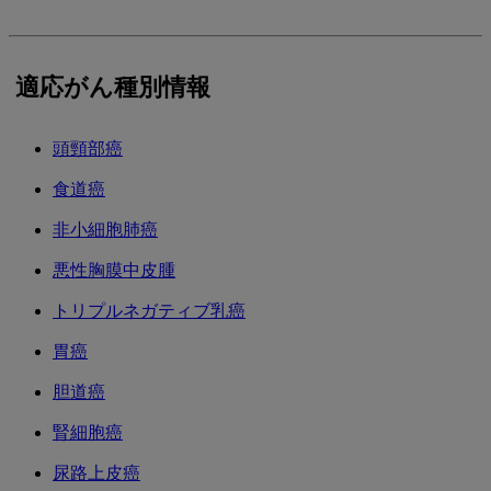
適応がん種別情報
頭頸部癌
食道癌
非小細胞肺癌
悪性胸膜中皮腫
トリプルネガティブ乳癌
胃癌
胆道癌
腎細胞癌
尿路上皮癌