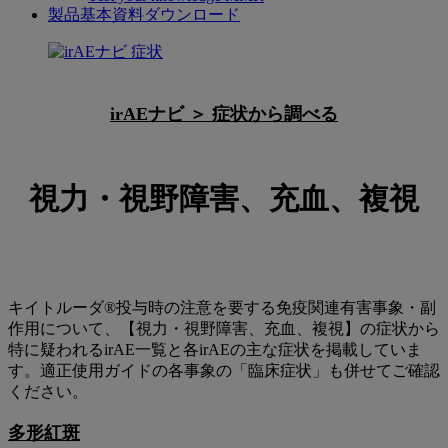
製品基本資料ダウンロード
視
力・
irAEナビ ＞︎ 症状から調べる
視
野
障
視力・視野障害、充血、複視
害、
充
血、
キイトルーダ®投与時の注意を要する免疫関連有害事象・副
複
作用について、【視力・視野障害、充血、複視】の症状から
視
特に疑われるirAE一覧と各irAEの主な症状を掲載していま
す。適正使用ガイドの各事象の「臨床症状」も併せてご確認
ください。
多形紅斑