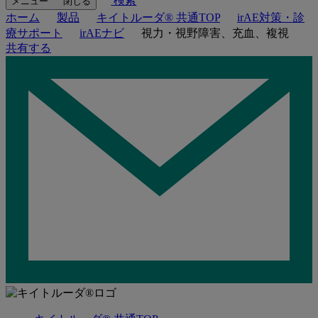
検索
メニュー
閉じる
ホーム
製品
キイトルーダ® 共通TOP
irAE対策・診
療サポート
irAEナビ
視力・視野障害、充血、複視
共有する