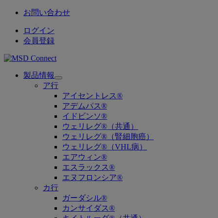
お問い合わせ
ログイン
会員登録
製品情報
Open
ア行
submenu
アイセントレス®
アデムパス®
イドビンソ®
ウェリレグ®（共通）
ウェリレグ®（腎細胞癌）
ウェリレグ®（VHL病）
エアウィン®
エスラックス®
エヌフロンシア®
カ行
ガーダシル®
カンサイダス®