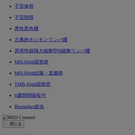
子宮体癌
子宮頸癌
悪性黒色腫
古典的ホジキンリンパ腫
原発性縦隔大細胞型B細胞リンパ腫
MSI-High固形癌
MSI-High結腸・直腸癌
TMB-High固形癌
6週間間隔投与
Biomarker総合
閉じる