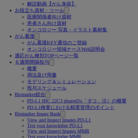
解説動画【がん免疫】
お役立ち資材・ツール
医療関係者向け資材
患者さん向け資材
オンコロジー 写真・イラスト素材集
がん看護
がん看護KEY通信のご登録
オンコロジー領域ナースWeb説明会
適応がん種別TOPページ一覧
６週間間隔投与
概要
用法及び用量
モデリング＆シミュレーション
投与スケジュール
Biomarker総合
PD-L1 IHC 22C3 pharmDx「ダコ」注）の概要
PD-L1検査における精度管理のポイント
Biomarker Image Bank
View and Inspect Images PD-L1
Test your knowledge PD-L1
View and Inspect Images MMR
Test your knowledge MMR