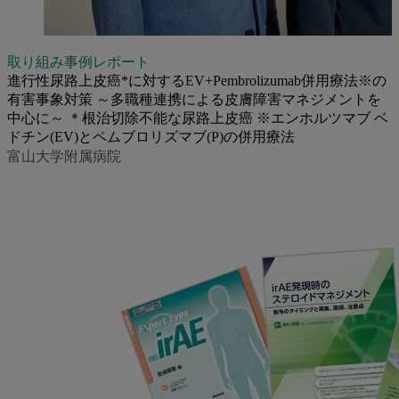
取り組み事例レポート
進行性尿路上皮癌*に対するEV+Pembrolizumab併用療法※の
有害事象対策 ～多職種連携による皮膚障害マネジメントを
中心に～ ＊根治切除不能な尿路上皮癌 ※エンホルツマブ ベ
ドチン(EV)とペムブロリズマブ(P)の併用療法
富山大学附属病院