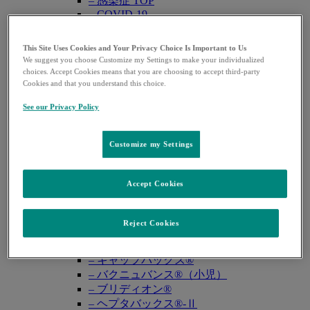
– 感染症 TOP
– COVID-19
– サイトメガロウイルス感染症
– HIV感染症
This Site Uses Cookies and Your Privacy Choice Is Important to Us
– 真菌感染症
We suggest you choose Customize my Settings to make your individualized
– グラム陰性菌感染症
choices. Accept Cookies means that you are choosing to accept third-party
Cookies and that you understand this choice.
糖尿病
– 糖尿病 TOP
See our Privacy Policy
麻酔
– 麻酔 TOP
WEB講演会・学会
Customize my Settings
Open
WEB講演会
submenu
学会共催セミナー
Accept Cookies
学会カレンダー
資材一覧
Open
注文可能資材
submenu
Reject Cookies
資材注文 TOP
– シルガード®9/ガーダシル®
– キャップバックス®
– バクニュバンス®（小児）
– ブリディオン®
– ヘプタバックス®-Ⅱ