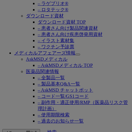
– ラゲブリオ®
– ロタテック®
ダウンロード資材
ダウンロード資材 TOP
– 患者さん向け製品関連資材
– 患者さん向け疾患啓発用資材
– イラスト素材集
– ワクチン予診票
メディカルアフェアーズ情報
Open
AskMSDメディカル
submenu
– AskMSDメディカル TOP
医薬品関連情報
– 全製品一覧
– 製品基本Q&A一覧
– AskMSD チャットボット
– コード一覧/GS1コード
– 副作用・適正使用/RMP（医薬品リスク管
理計画）
– 使用期限検索
– 過去のお知らせ一覧