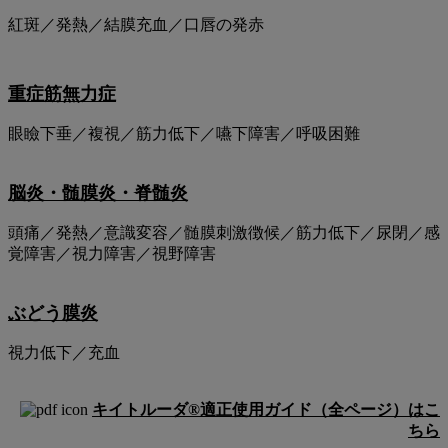
紅斑／発熱／結膜充血／口唇の発赤
重症筋無⼒症
眼瞼下垂／複視／筋力低下／嚥下障害／呼吸困難
脳炎・髄膜炎・脊髄炎
頭痛／発熱／意識変容／髄膜刺激徴候／筋力低下／尿閉／感
覚障害／視力障害／視野障害
ぶどう膜炎
視力低下／充血
キイトルーダ®適正使用ガイド（全ページ）はこ
ちら