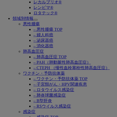
レカルブリオ®
レンビマ®
ロタテック®
領域別情報
Open
悪性腫瘍
submenu
– 悪性腫瘍 TOP
– 婦人科癌
– 泌尿器癌
– 消化器癌
肺高血圧症
– 肺高血圧症 TOP
– PAH（肺動脈性肺高血圧症）
– CTEPH （慢性血栓塞栓性肺高血圧症）
ワクチン・予防抗体薬
– ワクチン・予防抗体薬 TOP
– 子宮頸がん・HPV関連疾患
– ロタウイルス感染症
– 肺炎球菌感染症
– B型肝炎
– RSウイルス感染症
感染症