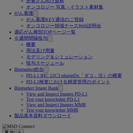
患者さん向け資材
オンコロジー 写真・イラスト素材集
がん看護
がん看護KEY通信のご登録
オンコロジー領域ナースWeb説明会
適応がん種別TOPページ一覧
６週間間隔投与
概要
用法及び用量
モデリング＆シミュレーション
投与スケジュール
Biomarker総合
PD-L1 IHC 22C3 pharmDx「ダコ」注）の概要
PD-L1検査における精度管理のポイント
Biomarker Image Bank
View and Inspect Images PD-L1
Test your knowledge PD-L1
View and Inspect Images MMR
Test your knowledge MMR
製品基本資料ダウンロード
閉じる