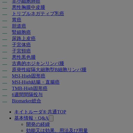
非小細胞肺癌
悪性胸膜中皮腫
トリプルネガティブ乳癌
胃癌
胆道癌
腎細胞癌
尿路上皮癌
子宮体癌
子宮頸癌
悪性黒色腫
古典的ホジキンリンパ腫
原発性縦隔大細胞型B細胞リンパ腫
MSI-High固形癌
MSI-High結腸・直腸癌
TMB-High固形癌
6週間間隔投与
Biomarker総合
キイトルーダ® 共通TOP
関
基本情報・Q&A
連
開発の経緯
効能又は効果、用法及び用量
ペ