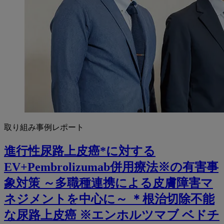
取り組み事例レポート
進行性尿路上皮癌*に対する
EV+Pembrolizumab併用療法※の有害事
象対策 ～多職種連携による皮膚障害マ
ネジメントを中心に～ ＊根治切除不能
な尿路上皮癌 ※エンホルツマブ ベドチ