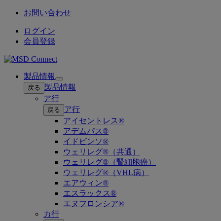
お問い合わせ
ログイン
会員登録
製品情報
Open
製品情報
戻る
submenu
ア行
ア行
戻る
アイセントレス®
アデムパス®
イドビンソ®
ウェリレグ®（共通）
ウェリレグ®（腎細胞癌）
ウェリレグ®（VHL病）
エアウィン®
エスラックス®
エヌフロンシア®
カ行