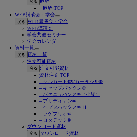
麻酔
戻る
– 麻酔 TOP
WEB講演会・学会
Open
WEB講演会・学会
戻る
submenu
WEB講演会
学会共催セミナー
学会カレンダー
資材一覧
Open
資材一覧
戻る
submenu
注文可能資材
注文可能資材
戻る
資材注文 TOP
– シルガード®9/ガーダシル®
– キャップバックス®
– バクニュバンス®（小児）
– ブリディオン®
– ヘプタバックス®-Ⅱ
– ラゲブリオ®
– ロタテック®
ダウンロード資材
ダウンロード資材
戻る