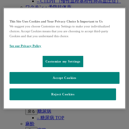
– CTEPH （慢性血栓塞栓性肺高血圧症）
ワクチン・予防抗体薬
ワクチン・予防抗体薬
戻る
– ワクチン・予防抗体薬 TOP
This Site Uses Cookies and Your Privacy Choice Is Important to Us
– 子宮頸がん・HPV関連疾患
We suggest you choose Customize my Settings to make your individualized
choices. Accept Cookies means that you are choosing to accept third-party
– ロタウイルス感染症
Cookies and that you understand this choice.
– 肺炎球菌感染症
– B型肝炎
See our Privacy Policy
– RSウイルス感染症
感染症
Customize my Settings
感染症
戻る
– 感染症 TOP
– COVID-19
Accept Cookies
– サイトメガロウイルス感染症
– HIV感染症
– 真菌感染症
Reject Cookies
– グラム陰性菌感染症
糖尿病
糖尿病
戻る
– 糖尿病 TOP
麻酔