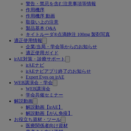
警告・禁忌を含む注意事項等情報
ー
作用機序
作用機序 動画
ジ
取扱い上の注意
製品基本 Q&A
キイトルーダ®点滴静注 100mg 製剤写真
適正使用情報
企業/当局・学会等からのお知らせ
適正使用ガイド
irAE対策・診療サポート
irAEナビ
irAEナビアプリ終了のお知らせ
Expert Eyes on irAE
WEB講演会・学会
WEB講演会
学会共催セミナー
解説動画
解説動画【irAE】
解説動画【がん免疫】
お役立ち資材・ツール
医療関係者向け資材