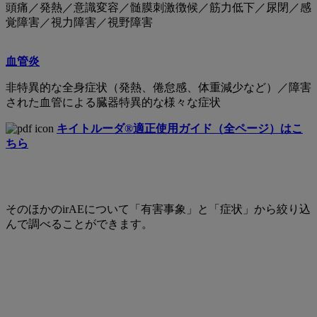
頭痛／発熱／意識変容／髄膜刺激徴候／筋力低下／尿閉／感
覚障害／視力障害／視野障害
血管炎
非特異的な全身症状（発熱、倦怠感、体重減少など）／障害
された血管による臓器特異的な様々な症状
キイトルーダ®適正使用ガイド（全ページ）はこ
ちら
そのほかのirAEについて「有害事象」と「症状」から絞り込
んで調べることができます。