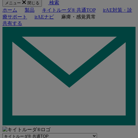
検索
メニュー
閉じる
ホーム
製品
キイトルーダ® 共通TOP
irAE対策・診
療サポート
irAEナビ
麻痺・感覚異常
共有する
Navigate