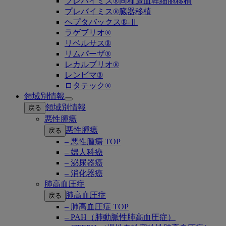
プレバイミス®同種造血幹細胞移植
プレバイミス®臓器移植
ヘプタバックス®-Ⅱ
ラゲブリオ®
リベルサス®
リムパーザ®
レカルブリオ®
レンビマ®
ロタテック®
領域別情報
Open
領域別情報
戻る
submenu
悪性腫瘍
悪性腫瘍
戻る
– 悪性腫瘍 TOP
– 婦人科癌
– 泌尿器癌
– 消化器癌
肺高血圧症
肺高血圧症
戻る
– 肺高血圧症 TOP
– PAH（肺動脈性肺高血圧症）