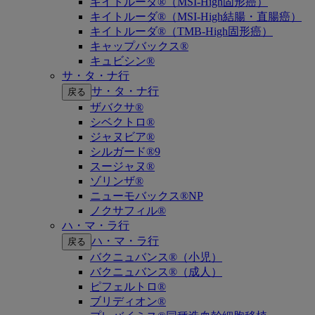
キイトルーダ®（MSI-High固形癌）
キイトルーダ®（MSI-High結腸・直腸癌）
キイトルーダ®（TMB-High固形癌）
キャップバックス®
キュビシン®
サ・タ・ナ行
サ・タ・ナ行
戻る
ザバクサ®
シベクトロ®
ジャヌビア®
シルガード®9
スージャヌ®
ゾリンザ®
ニューモバックス®NP
ノクサフィル®
ハ・マ・ラ行
ハ・マ・ラ行
戻る
バクニュバンス®（小児）
バクニュバンス®（成人）
ピフェルトロ®
ブリディオン®