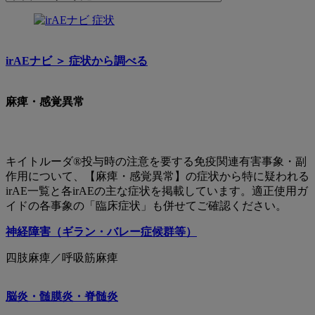
to
関
麻
連
痺・
ペ
irAEナビ ＞︎ 症状から調べる
ー
感
ジ
覚
麻痺・感覚異常
異
常
キイトルーダ®投与時の注意を要する免疫関連有害事象・副
作用について、【麻痺・感覚異常】の症状から特に疑われる
irAE一覧と各irAEの主な症状を掲載しています。適正使用ガ
イドの各事象の「臨床症状」も併せてご確認ください。
神経障害（ギラン・バレー症候群等）
四肢麻痺／呼吸筋麻痺
脳炎・髄膜炎・脊髄炎