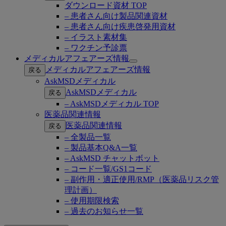
ダウンロード資材 TOP
– 患者さん向け製品関連資材
– 患者さん向け疾患啓発用資材
– イラスト素材集
– ワクチン予診票
メディカルアフェアーズ情報
Open
メディカルアフェアーズ情報
戻る
submenu
AskMSDメディカル
AskMSDメディカル
戻る
– AskMSDメディカル TOP
医薬品関連情報
医薬品関連情報
戻る
– 全製品一覧
– 製品基本Q&A一覧
– AskMSD チャットボット
– コード一覧/GS1コード
– 副作用・適正使用/RMP（医薬品リスク管
理計画）
– 使用期限検索
– 過去のお知らせ一覧