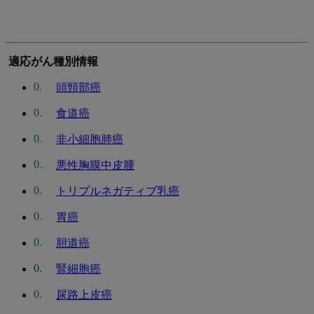
適応がん種別情報
頭頸部癌
食道癌
非小細胞肺癌
悪性胸膜中皮腫
トリプルネガティブ乳癌
胃癌
胆道癌
腎細胞癌
尿路上皮癌