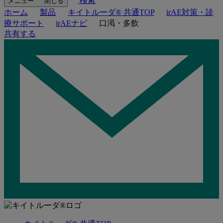
検索
メニュー
閉じる
ホーム
製品
キイトルーダ® 共通TOP
irAE対策・診
療サポート
irAEナビ
口渇・多飲
共有する