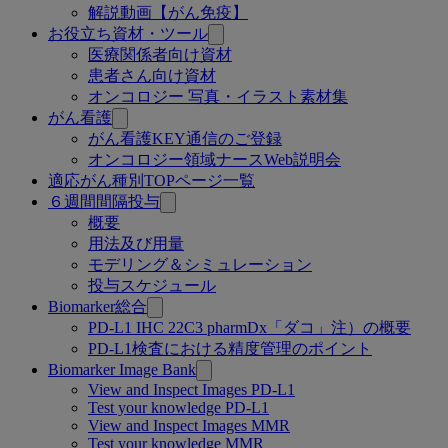
解説動画【がん免疫】
お役立ち資材・ツール
医療関係者向け資材
患者さん向け資材
オンコロジー 写真・イラスト素材集
がん看護
がん看護KEY通信のご登録
オンコロジー領域ナースWeb説明会
適応がん種別TOPページ一覧
６週間間隔投与
概要
用法及び用量
モデリング＆シミュレーション
投与スケジュール
Biomarker総合
PD-L1 IHC 22C3 pharmDx「ダコ」注）の概要
PD-L1検査における精度管理のポイント
Biomarker Image Bank
View and Inspect Images PD-L1
Test your knowledge PD-L1
View and Inspect Images MMR
Test your knowledge MMR