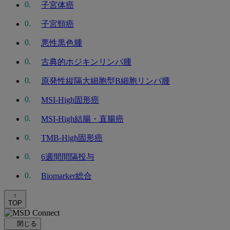
子宮体癌
子宮頸癌
悪性黒色腫
古典的ホジキンリンパ腫
原発性縦隔大細胞型B細胞リンパ腫
MSI-High固形癌
MSI-High結腸・直腸癌
TMB-High固形癌
6週間間隔投与
Biomarker総合
↑
TOP
閉じる