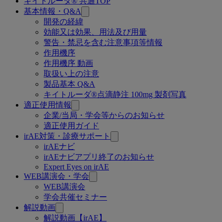
キイトルーダ® 共通TOP
関
基本情報・Q&A
連
開発の経緯
効能又は効果、用法及び用量
ペ
警告・禁忌を含む注意事項等情報
ー
作用機序
作用機序 動画
ジ
取扱い上の注意
製品基本 Q&A
キイトルーダ®点滴静注 100mg 製剤写真
適正使用情報
企業/当局・学会等からのお知らせ
適正使用ガイド
irAE対策・診療サポート
irAEナビ
irAEナビアプリ終了のお知らせ
Expert Eyes on irAE
WEB講演会・学会
WEB講演会
学会共催セミナー
解説動画
解説動画【irAE】