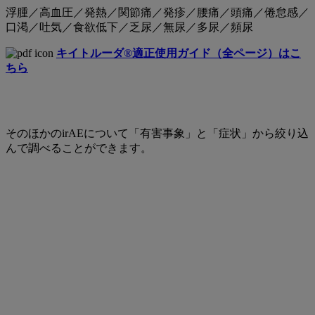
浮腫／高血圧／発熱／関節痛／発疹／腰痛／頭痛／倦怠感／
口渇／吐気／食欲低下／乏尿／無尿／多尿／頻尿
キイトルーダ®適正使用ガイド（全ページ）はこ
ちら
そのほかのirAEについて「有害事象」と「症状」から絞り込
んで調べることができます。