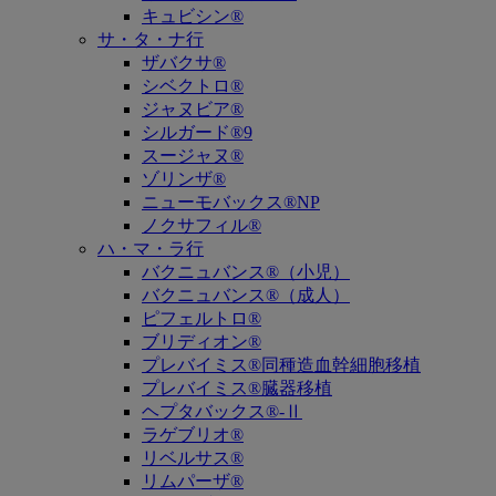
キュビシン®
サ・タ・ナ行
ザバクサ®
シベクトロ®
ジャヌビア®
シルガード®9
スージャヌ®
ゾリンザ®
ニューモバックス®NP
ノクサフィル®
ハ・マ・ラ行
バクニュバンス®（小児）
バクニュバンス®（成人）
ピフェルトロ®
ブリディオン®
プレバイミス®同種造血幹細胞移植
プレバイミス®臓器移植
ヘプタバックス®-Ⅱ
ラゲブリオ®
リベルサス®
リムパーザ®