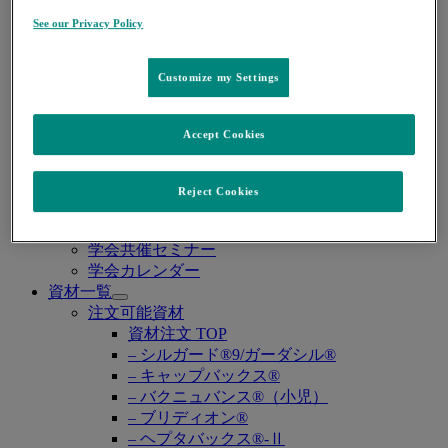
– 感染症 TOP
– COVID-19
See our Privacy Policy
– サイトメガロウイルス感染症
– HIV感染症
Customize my Settings
– 真菌感染症
– グラム陰性菌感染症
糖尿病
Accept Cookies
– 糖尿病 TOP
麻酔
– 麻酔 TOP
Reject Cookies
WEB講演会・学会
Open
WEB講演会
submenu
学会共催セミナー
学会カレンダー
資材一覧
Open
注文可能資材
submenu
資材注文 TOP
– シルガード®9/ガーダシル®
– キャップバックス®
– バクニュバンス®（小児）
– ブリディオン®
– ヘプタバックス®-Ⅱ