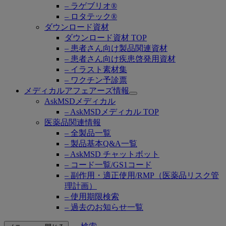
– ラゲブリオ®
– ロタテック®
ダウンロード資材
ダウンロード資材 TOP
– 患者さん向け製品関連資材
– 患者さん向け疾患啓発用資材
– イラスト素材集
– ワクチン予診票
メディカルアフェアーズ情報
Open
AskMSDメディカル
submenu
– AskMSDメディカル TOP
医薬品関連情報
– 全製品一覧
– 製品基本Q&A一覧
– AskMSD チャットボット
– コード一覧/GS1コード
– 副作用・適正使用/RMP（医薬品リスク管
理計画）
– 使用期限検索
– 過去のお知らせ一覧