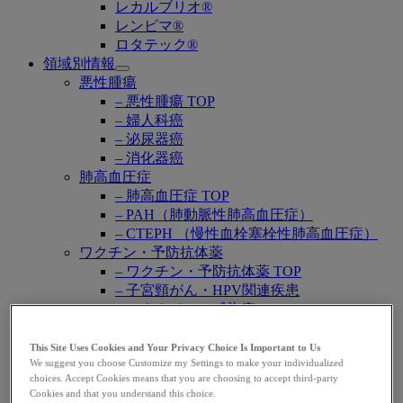
レカルブリオ®
レンビマ®
ロタテック®
領域別情報
Open
悪性腫瘍
submenu
– 悪性腫瘍 TOP
– 婦人科癌
– 泌尿器癌
– 消化器癌
肺高血圧症
– 肺高血圧症 TOP
– PAH（肺動脈性肺高血圧症）
– CTEPH （慢性血栓塞栓性肺高血圧症）
ワクチン・予防抗体薬
– ワクチン・予防抗体薬 TOP
– 子宮頸がん・HPV関連疾患
– ロタウイルス感染症
– 肺炎球菌感染症
– B型肝炎
This Site Uses Cookies and Your Privacy Choice Is Important to Us
We suggest you choose Customize my Settings to make your individualized
– RSウイルス感染症
choices. Accept Cookies means that you are choosing to accept third-party
感染症
Cookies and that you understand this choice.