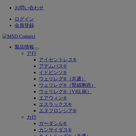
お問い合わせ
ログイン
会員登録
製品情報
Open
ア行
submenu
アイセントレス®
アデムパス®
イドビンソ®
ウェリレグ®（共通）
ウェリレグ®（腎細胞癌）
ウェリレグ®（VHL病）
エアウィン®
エスラックス®
エヌフロンシア®
カ行
ガーダシル®
カンサイダス®