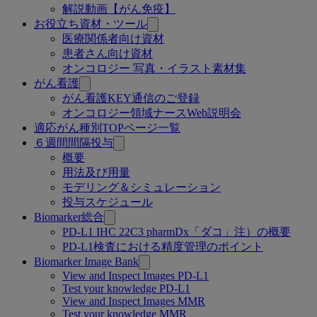
解説動画【がん免疫】
お役立ち資材・ツール
医療関係者向け資材
患者さん向け資材
オンコロジー 写真・イラスト素材集
がん看護
がん看護KEY通信のご登録
オンコロジー領域ナースWeb説明会
適応がん種別TOPページ一覧
６週間間隔投与
概要
用法及び用量
モデリング＆シミュレーション
投与スケジュール
Biomarker総合
PD-L1 IHC 22C3 pharmDx「ダコ」注）の概要
PD-L1検査における精度管理のポイント
Biomarker Image Bank
View and Inspect Images PD-L1
Test your knowledge PD-L1
View and Inspect Images MMR
Test your knowledge MMR