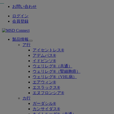
お問い合わせ
ログイン
会員登録
製品情報
Open
ア行
submenu
アイセントレス®
アデムパス®
イドビンソ®
ウェリレグ®（共通）
ウェリレグ®（腎細胞癌）
ウェリレグ®（VHL病）
エアウィン®
エスラックス®
エヌフロンシア®
カ行
ガーダシル®
カンサイダス®