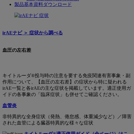
製品基本資料ダウンロード
血
圧
irAEナビ ＞︎ 症状から調べる
の
左
血圧の左右差
右
差
キイトルーダ®投与時の注意を要する免疫関連有害事象・副
作用について、【血圧の左右差】の症状から特に疑われる
irAE一覧と各irAEの主な症状を掲載しています。適正使用ガ
イドの各事象の「臨床症状」も併せてご確認ください。
血管炎
非特異的な全身症状（発熱、倦怠感、体重減少など）／障害
された血管による臓器特異的な様々な症状
キイトルーダ®適正使用ガイド（全ページ）はこ