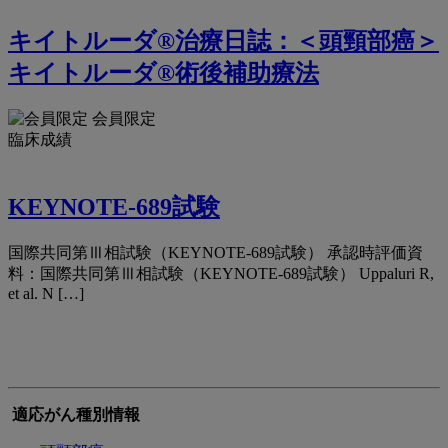
キイトルーダ®治療日誌：＜頭頸部癌＞
キイトルーダ®術後補助療法
会員限定
臨床成績
KEYNOTE-689試験
国際共同第Ⅲ相試験（KEYNOTE-689試験） 承認時評価資
料：国際共同第Ⅲ相試験（KEYNOTE-689試験） Uppaluri R,
et al. N […]
適応がん種別情報