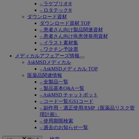
– ラゲブリオ®
– ロタテック®
ダウンロード資材
ダウンロード資材 TOP
– 患者さん向け製品関連資材
– 患者さん向け疾患啓発用資材
– イラスト素材集
– ワクチン予診票
メディカルアフェアーズ情報
Open
AskMSDメディカル
submenu
– AskMSDメディカル TOP
医薬品関連情報
– 全製品一覧
– 製品基本Q&A一覧
– AskMSD チャットボット
– コード一覧/GS1コード
– 副作用・適正使用/RMP（医薬品リスク管
理計画）
– 使用期限検索
– 過去のお知らせ一覧