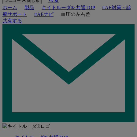
検索
メニュー
閉じる
ホーム
製品
キイトルーダ® 共通TOP
irAE対策・診
療サポート
irAEナビ
血圧の左右差
共有する