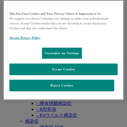
レカルブリオ®
レンビマ®
ロタテック®
This Site Uses Cookies and Your Privacy Choice Is Important to Us
We suggest you choose Customize my Settings to make your individualized
領域別情報
Open
choices. Accept Cookies means that you are choosing to accept third-party
悪性腫瘍
submenu
Cookies and that you understand this choice.
– 悪性腫瘍 TOP
– 婦人科癌
See our Privacy Policy
– 泌尿器癌
– 消化器癌
Customize my Settings
肺高血圧症
– 肺高血圧症 TOP
– PAH（肺動脈性肺高血圧症）
Accept Cookies
– CTEPH （慢性血栓塞栓性肺高血圧症）
ワクチン・予防抗体薬
– ワクチン・予防抗体薬 TOP
Reject Cookies
– 子宮頸がん・HPV関連疾患
– ロタウイルス感染症
– 肺炎球菌感染症
– B型肝炎
– RSウイルス感染症
感染症