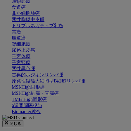
頭頸部癌
食道癌
非小細胞肺癌
悪性胸膜中皮腫
トリプルネガティブ乳癌
胃癌
胆道癌
腎細胞癌
尿路上皮癌
子宮体癌
子宮頸癌
悪性黒色腫
古典的ホジキンリンパ腫
原発性縦隔大細胞型B細胞リンパ腫
MSI-High固形癌
MSI-High結腸・直腸癌
TMB-High固形癌
6週間間隔投与
Biomarker総合
閉じる