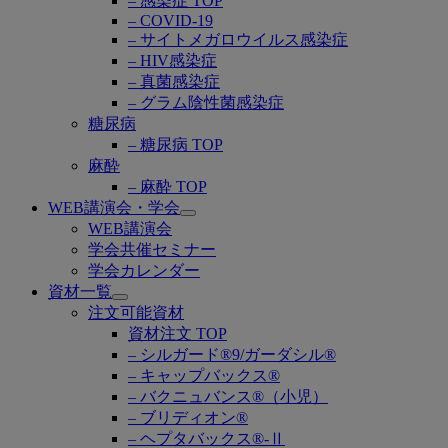
– 感染症 TOP
– COVID-19
– サイトメガロウイルス感染症
– HIV感染症
– 真菌感染症
– グラム陰性菌感染症
糖尿病
– 糖尿病 TOP
麻酔
– 麻酔 TOP
WEB講演会・学会
Open
WEB講演会
submenu
学会共催セミナー
学会カレンダー
資材一覧
Open
注文可能資材
submenu
資材注文 TOP
– シルガード®9/ガーダシル®
– キャップバックス®
– バクニュバンス®（小児）
– ブリディオン®
– ヘプタバックス®-Ⅱ