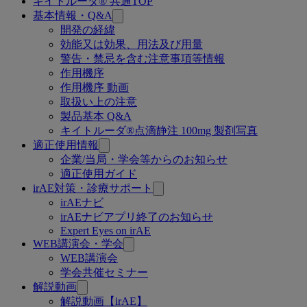
キイトルーダ® 共通TOP
関
基本情報・Q&A
連
開発の経緯
効能又は効果、用法及び用量
ペ
警告・禁忌を含む注意事項等情報
ー
作用機序
作用機序 動画
ジ
取扱い上の注意
製品基本 Q&A
キイトルーダ®点滴静注 100mg 製剤写真
適正使用情報
企業/当局・学会等からのお知らせ
適正使用ガイド
irAE対策・診療サポート
irAEナビ
irAEナビアプリ終了のお知らせ
Expert Eyes on irAE
WEB講演会・学会
WEB講演会
学会共催セミナー
解説動画
解説動画【irAE】