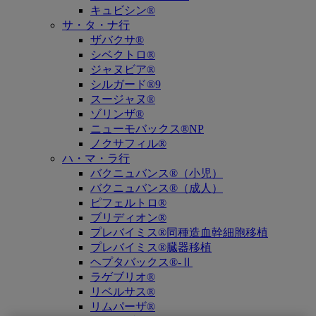
キュビシン®
サ・タ・ナ行
ザバクサ®
シベクトロ®
ジャヌビア®
シルガード®9
スージャヌ®
ゾリンザ®
ニューモバックス®NP
ノクサフィル®
ハ・マ・ラ行
バクニュバンス®（小児）
バクニュバンス®（成人）
ピフェルトロ®
ブリディオン®
プレバイミス®同種造血幹細胞移植
プレバイミス®臓器移植
ヘプタバックス®-Ⅱ
ラゲブリオ®
リベルサス®
リムパーザ®