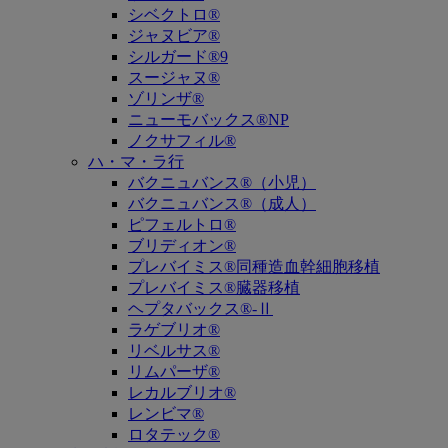
シベクトロ®
ジャヌビア®
シルガード®9
スージャヌ®
ゾリンザ®
ニューモバックス®NP
ノクサフィル®
ハ・マ・ラ行
バクニュバンス®（小児）
バクニュバンス®（成人）
ピフェルトロ®
ブリディオン®
プレバイミス®同種造血幹細胞移植
プレバイミス®臓器移植
ヘプタバックス®-Ⅱ
ラゲブリオ®
リベルサス®
リムパーザ®
レカルブリオ®
レンビマ®
ロタテック®