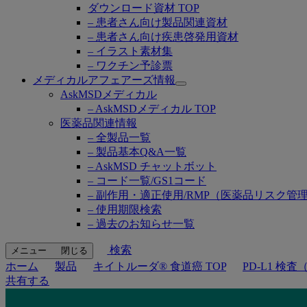
ダウンロード資材 TOP
– 患者さん向け製品関連資材
– 患者さん向け疾患啓発用資材
– イラスト素材集
– ワクチン予診票
メディカルアフェアーズ情報
Open
AskMSDメディカル
submenu
– AskMSDメディカル TOP
医薬品関連情報
– 全製品一覧
– 製品基本Q&A一覧
– AskMSD チャットボット
– コード一覧/GS1コード
– 副作用・適正使用/RMP（医薬品リスク管
– 使用期限検索
– 過去のお知らせ一覧
検索
メニュー
閉じる
ホーム
製品
キイトルーダ® 食道癌 TOP
PD-L1 検
共有する