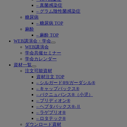
– 真菌感染症
– グラム陰性菌感染症
糖尿病
– 糖尿病 TOP
麻酔
– 麻酔 TOP
WEB講演会・学会
Open
WEB講演会
submenu
学会共催セミナー
学会カレンダー
資材一覧
Open
注文可能資材
submenu
資材注文 TOP
– シルガード®9/ガーダシル®
– キャップバックス®
– バクニュバンス®（小児）
– ブリディオン®
– ヘプタバックス®-Ⅱ
– ラゲブリオ®
– ロタテック®
ダウンロード資材