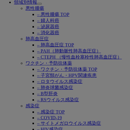
領域別情報
Open
悪性腫瘍
submenu
– 悪性腫瘍 TOP
– 婦人科癌
– 泌尿器癌
– 消化器癌
肺高血圧症
– 肺高血圧症 TOP
– PAH（肺動脈性肺高血圧症）
– CTEPH （慢性血栓塞栓性肺高血圧症）
ワクチン・予防抗体薬
– ワクチン・予防抗体薬 TOP
– 子宮頸がん・HPV関連疾患
– ロタウイルス感染症
– 肺炎球菌感染症
– B型肝炎
– RSウイルス感染症
感染症
– 感染症 TOP
– COVID-19
– サイトメガロウイルス感染症
– HIV感染症