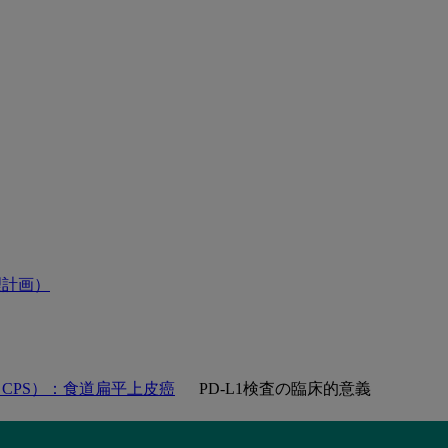
理計画）
査（CPS）：食道扁平上皮癌
PD-L1検査の臨床的意義