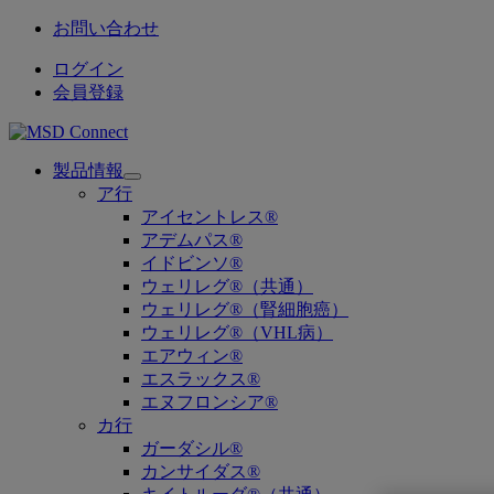
お問い合わせ
ログイン
会員登録
製品情報
Open
ア行
submenu
アイセントレス®
アデムパス®
イドビンソ®
ウェリレグ®（共通）
ウェリレグ®（腎細胞癌）
ウェリレグ®（VHL病）
エアウィン®
エスラックス®
エヌフロンシア®
カ行
ガーダシル®
カンサイダス®