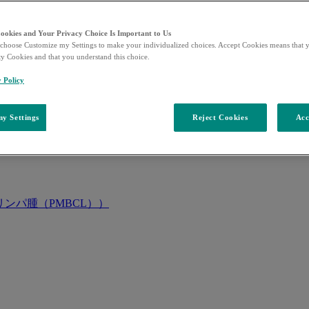
Cookies and Your Privacy Choice Is Important to Us
choose Customize my Settings to make your individualized choices. Accept Cookies means that y
ty Cookies and that you understand this choice.
y Policy
y Settings
Reject Cookies
Acc
ンパ腫（PMBCL））