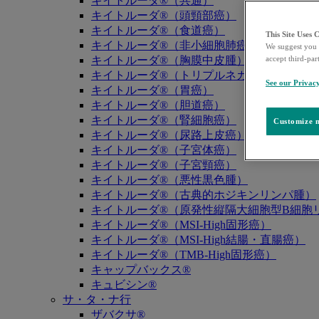
キイトルーダ®（共通）
キイトルーダ®（頭頸部癌）
キイトルーダ®（食道癌）
This Site Uses 
キイトルーダ®（非小細胞肺癌）
We suggest you 
キイトルーダ®（胸膜中皮腫）
accept third-par
キイトルーダ®（トリプルネガティブ乳癌）
See our Privac
キイトルーダ®（胃癌）
キイトルーダ®（胆道癌）
キイトルーダ®（腎細胞癌）
Customize m
キイトルーダ®（尿路上皮癌）
キイトルーダ®（子宮体癌）
キイトルーダ®（子宮頸癌）
キイトルーダ®（悪性黒色腫）
キイトルーダ®（古典的ホジキンリンパ腫）
キイトルーダ®（原発性縦隔大細胞型B細胞リ
キイトルーダ®（MSI-High固形癌）
キイトルーダ®（MSI-High結腸・直腸癌）
キイトルーダ®（TMB-High固形癌）
キャップバックス®
キュビシン®
サ・タ・ナ行
ザバクサ®