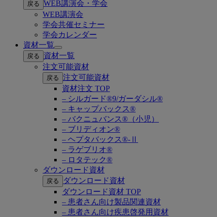
WEB講演会・学会
戻る
submenu
WEB講演会
学会共催セミナー
学会カレンダー
資材一覧
Open
資材一覧
戻る
submenu
注文可能資材
注文可能資材
戻る
資材注文 TOP
– シルガード®9/ガーダシル®
– キャップバックス®
– バクニュバンス®（小児）
– ブリディオン®
– ヘプタバックス®-Ⅱ
– ラゲブリオ®
– ロタテック®
ダウンロード資材
ダウンロード資材
戻る
ダウンロード資材 TOP
– 患者さん向け製品関連資材
– 患者さん向け疾患啓発用資材