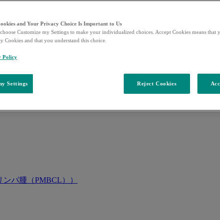
Cookies and Your Privacy Choice Is Important to Us
choose Customize my Settings to make your individualized choices. Accept Cookies means that y
ty Cookies and that you understand this choice.
y Policy
y Settings
Reject Cookies
Acc
ンパ腫（PMBCL））