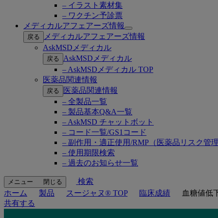
– イラスト素材集
– ワクチン予診票
メディカルアフェアーズ情報
Open
メディカルアフェアーズ情報
戻る
submenu
AskMSDメディカル
AskMSDメディカル
戻る
– AskMSDメディカル TOP
医薬品関連情報
医薬品関連情報
戻る
– 全製品一覧
– 製品基本Q&A一覧
– AskMSD チャットボット
– コード一覧/GS1コード
– 副作用・適正使用/RMP（医薬品リスク管
– 使用期限検索
– 過去のお知らせ一覧
検索
メニュー
閉じる
ホーム
製品
スージャヌ® TOP
臨床成績
血糖値低
共有する