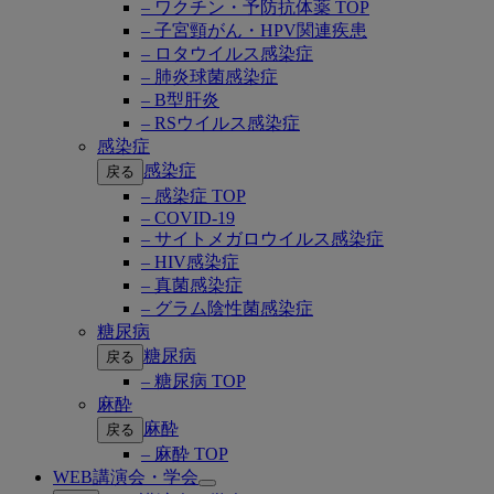
– ワクチン・予防抗体薬 TOP
– 子宮頸がん・HPV関連疾患
– ロタウイルス感染症
– 肺炎球菌感染症
– B型肝炎
– RSウイルス感染症
感染症
感染症
戻る
– 感染症 TOP
– COVID-19
– サイトメガロウイルス感染症
– HIV感染症
– 真菌感染症
– グラム陰性菌感染症
糖尿病
糖尿病
戻る
– 糖尿病 TOP
麻酔
麻酔
戻る
– 麻酔 TOP
WEB講演会・学会
Open