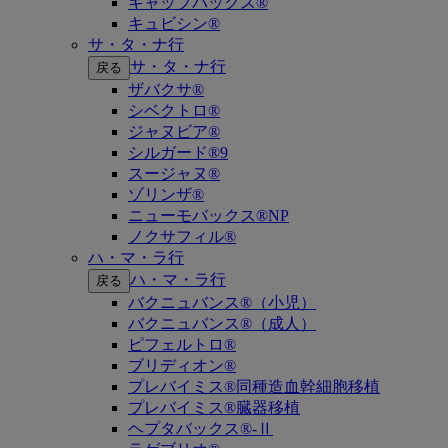
キャップバックス®
キュビシン®
サ・タ・ナ行
サ・タ・ナ行
戻る
ザバクサ®
シベクトロ®
ジャヌビア®
シルガード®9
スージャヌ®
ゾリンザ®
ニューモバックス®NP
ノクサフィル®
ハ・マ・ラ行
ハ・マ・ラ行
戻る
バクニュバンス®（小児）
バクニュバンス®（成人）
ピフェルトロ®
ブリディオン®
プレバイミス®同種造血幹細胞移植
プレバイミス®臓器移植
ヘプタバックス®-Ⅱ