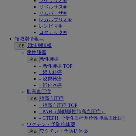
ラゲブリオ®
リベルサス®
リムパーザ®
レカルブリオ®
レンビマ®
ロタテック®
領域別情報
Open
領域別情報
戻る
submenu
悪性腫瘍
悪性腫瘍
戻る
– 悪性腫瘍 TOP
– 婦人科癌
– 泌尿器癌
– 消化器癌
肺高血圧症
肺高血圧症
戻る
– 肺高血圧症 TOP
– PAH（肺動脈性肺高血圧症）
– CTEPH （慢性血栓塞栓性肺高血圧症）
ワクチン・予防抗体薬
ワクチン・予防抗体薬
戻る