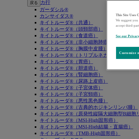
カ行
戻る
ガーダシル®
This Site Uses 
カンサイダス®
We suggest you 
キイトルーダ®（共通）
accept third-par
キイトルーダ®（頭頸部癌）
キイトルーダ®（食道癌）
See our Privac
キイトルーダ®（非小細胞肺癌）
キイトルーダ®（胸膜中皮腫）
Customize m
キイトルーダ®（トリプルネガティブ乳癌）
キイトルーダ®（胃癌）
キイトルーダ®（胆道癌）
キイトルーダ®（腎細胞癌）
キイトルーダ®（尿路上皮癌）
キイトルーダ®（子宮体癌）
キイトルーダ®（子宮頸癌）
キイトルーダ®（悪性黒色腫）
キイトルーダ®（古典的ホジキンリンパ腫）
キイトルーダ®（原発性縦隔大細胞型B細胞リ
キイトルーダ®（MSI-High固形癌）
キイトルーダ®（MSI-High結腸・直腸癌）
キイトルーダ®（TMB-High固形癌）