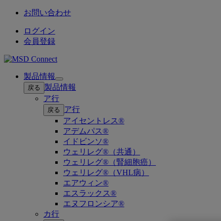
お問い合わせ
ログイン
会員登録
製品情報
Open
製品情報
戻る
submenu
ア行
ア行
戻る
アイセントレス®
アデムパス®
イドビンソ®
ウェリレグ®（共通）
ウェリレグ®（腎細胞癌）
ウェリレグ®（VHL病）
エアウィン®
エスラックス®
エヌフロンシア®
カ行