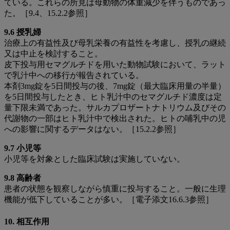
ている。これらの所見は母動物の体重減少を伴うものであっ
た。［9.4、15.2.2参照］
9.6 授乳婦
治療上の有益性及び母乳栄養の有益性を考慮し、授乳の継続
又は中止を検討すること。
皮下投与用セマグルチドを用いた動物試験において、ラット
で乳汁中への移行が報告されている。
本剤3mg錠を5⽇間投与の後、7mg錠（最⼤臨床⽤量の半量）
を5⽇間投与したとき、ヒト乳汁中のセマグルチド濃度は定
量下限未満であった。サルカプロザートナトリウム及びその
代謝物の⼀部はヒト乳汁中で検出された。ヒトの哺乳中の児
への影響に関するデータはない。［15.2.2参照］
9.7 小児等
小児等を対象とした臨床試験は実施していない。
9.8 高齢者
患者の状態を観察しながら慎重に投与すること。一般に生理
機能が低下していることが多い。［電子添文16.6.3参照］
10. 相互作用