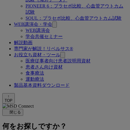
PIONEER 6：プラセボ比較、心血管アウトカム
試験
SOUL：プラセボ比較、心血管アウトカム試験
WEB講演会・学会
WEB講演会
学会共催セミナー
解説動画
専門家が解説！リベルサス®
お役立ち資材・ツール
医療従事者向け患者説明用資材
患者さん向け資材
食事療法
運動療法
製品基本資料ダウンロード
↑
TOP
閉じる
何をお探しですか？