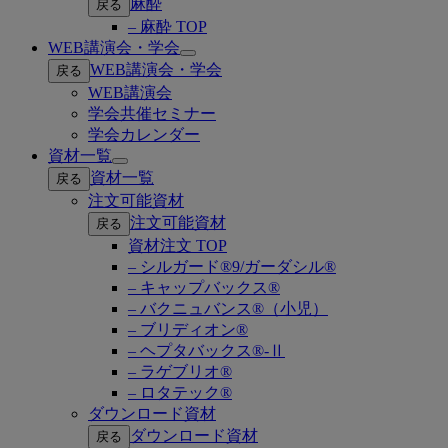
麻酔
戻る
– 麻酔 TOP
WEB講演会・学会
Open
WEB講演会・学会
戻る
submenu
WEB講演会
学会共催セミナー
学会カレンダー
資材一覧
Open
資材一覧
戻る
submenu
注文可能資材
注文可能資材
戻る
資材注文 TOP
– シルガード®9/ガーダシル®
– キャップバックス®
– バクニュバンス®（小児）
– ブリディオン®
– ヘプタバックス®-Ⅱ
– ラゲブリオ®
– ロタテック®
ダウンロード資材
ダウンロード資材
戻る