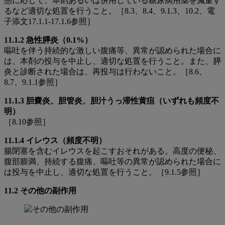
態に応じて、本剤あるいは併用している糖尿病用薬を減量す
るなど適切な処置を行うこと。［8.3、8.4、9.1.3、10.2、電
子添文17.1.1-17.1.6参照］
11.1.2 急性膵炎（0.1%）
嘔吐を伴う持続的な激しい腹痛等、異常が認められた場合に
は、本剤の投与を中止し、適切な処置を行うこと。また、膵
炎と診断された場合は、再投与は行わないこと。［8.6、
8.7、9.1.1参照］
11.1.3
胆嚢炎、胆管炎、胆汁うっ滞性黄疸（いずれも頻度不
明）
［8.10参照］
11.1.4 イレウス（頻度不明）
腸閉塞を含むイレウスを起こすおそれがある。⾼度の便秘、
腹部膨満、持続する腹痛、嘔吐等の異常が認められた場合に
は投与を中⽌し、適切な処置を⾏うこと。［9.1.5参照］
11.2 その他の副作用