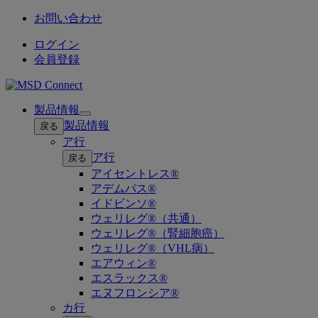
お問い合わせ
ログイン
会員登録
製品情報
Open
製品情報
戻る
submenu
ア行
ア行
戻る
アイセントレス®
アデムパス®
イドビンソ®
ウェリレグ®（共通）
ウェリレグ®（腎細胞癌）
ウェリレグ®（VHL病）
エアウィン®
エスラックス®
エヌフロンシア®
カ行