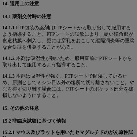
14. 適用上の注意
14.1 薬剤交付時の注意
14.1.1
PTP包装の薬剤はPTPシートから取り出して服用する
よう指導すること。PTPシートの誤飲により、硬い鋭角部が
食道粘膜へ刺入し、更には穿孔をおこして縦隔洞炎等の重篤
な合併症を併発することがある。
14.1.2
本剤は吸湿性が強いため、服用直前にPTPシートから
取り出して服用するよう指導すること。
14.1.3
本剤は吸湿性が強く、PTPシートで防湿しているた
め、原則としてミシン目以外の場所で切り離さないこと。や
むを得ず切り離す場合には、PTPシートのポケット部分を破
損しないようにすること。
15. その他の注意
15.2 非臨床試験に基づく情報
15.2.1 マウス及びラットを用いたセマグルチドのがん原性試