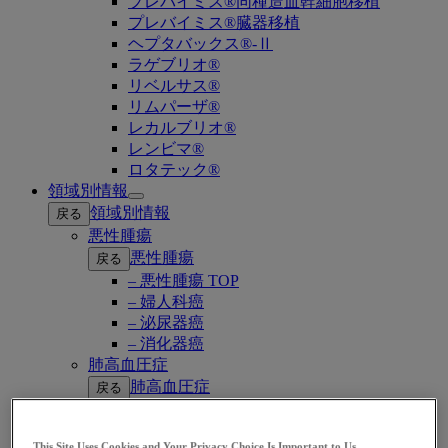
プレバイミス®同種造血幹細胞移植
プレバイミス®臓器移植
ヘプタバックス®-Ⅱ
ラゲブリオ®
リベルサス®
リムパーザ®
レカルブリオ®
レンビマ®
ロタテック®
領域別情報
Open
領域別情報
戻る
submenu
悪性腫瘍
悪性腫瘍
戻る
– 悪性腫瘍 TOP
– 婦人科癌
– 泌尿器癌
– 消化器癌
肺高血圧症
肺高血圧症
戻る
– 肺高血圧症 TOP
– PAH（肺動脈性肺高血圧症）
This Site Uses Cookies and Your Privacy Choice Is Important to Us