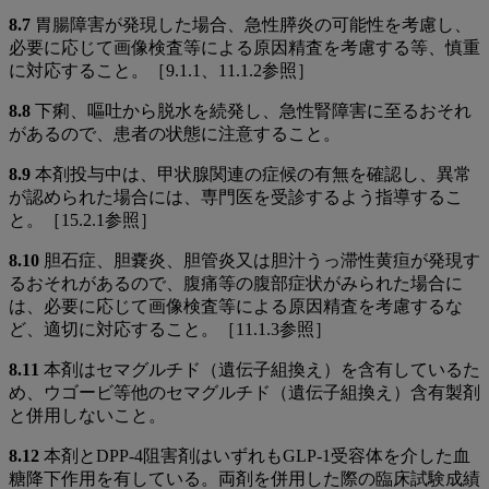
8.7
胃腸障害が発現した場合、急性膵炎の可能性を考慮し、
必要に応じて画像検査等による原因精査を考慮する等、慎重
に対応すること。［9.1.1、11.1.2参照］
8.8
下痢、嘔吐から脱水を続発し、急性腎障害に至るおそれ
があるので、患者の状態に注意すること。
8.9
本剤投与中は、甲状腺関連の症候の有無を確認し、異常
が認められた場合には、専門医を受診するよう指導するこ
と。［15.2.1参照］
8.10
胆石症、胆嚢炎、胆管炎又は胆汁うっ滞性黄疸が発現す
るおそれがあるので、腹痛等の腹部症状がみられた場合に
は、必要に応じて画像検査等による原因精査を考慮するな
ど、適切に対応すること。［11.1.3参照］
8.11
本剤はセマグルチド（遺伝子組換え）を含有しているた
め、ウゴービ等他のセマグルチド（遺伝子組換え）含有製剤
と併用しないこと。
8.12
本剤とDPP-4阻害剤はいずれもGLP-1受容体を介した血
糖降下作用を有している。両剤を併用した際の臨床試験成績