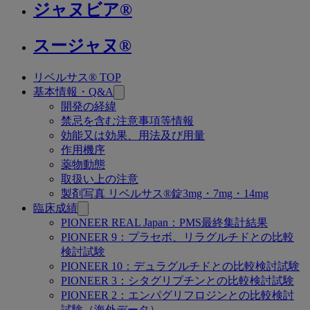
ジャヌビア®
スージャヌ®
リベルサス® TOP
関
基本情報・Q&A
連
開発の経緯
禁忌を含む注意事項等情報
ペ
効能又は効果、用法及び用量
ー
作用機序
薬物動態
ジ
取扱い上の注意
製剤写真 リベルサス®錠3mg・7mg・14mg
臨床成績
PIONEER REAL Japan：PMS最終集計結果
PIONEER 9：プラセボ、リラグルチドとの比較
検討試験
PIONEER 10：デュラグルチドとの比較検討試験
PIONEER 3：シタグリプチンとの比較検討試験
PIONEER 2：エンパグリフロジンとの比較検討
試験（海外データ）