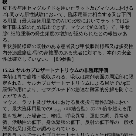
験
皮下投与用セマグルチドを用いたラット及びマウスにおける
2年間がん原性試験において、臨床用量に相当する又は下回
る用量（最大臨床用量でのAUC比較においてラットでは定
量下限未満のため算出できず、マウスで約2.8倍）で、甲状
腺C細胞腫瘍の発生頻度の増加が認められたとの報告があ
る。
甲状腺髄様癌の既往のある患者及び甲状腺髄様癌又は多発性
内分泌腫瘍症2型の家族歴のある患者に対する、本剤の安全
性は確立していない。［8.9参照］
15.2.2 サルカプロザートナトリウムの非臨床評価
本剤は胃で崩壊・吸収される。吸収は錠剤表面の周辺部に限
定される。サルカプロザートナトリウムによる局所でのpH
緩衝作用により、セマグルチドの急速な酵素的分解を防ぐこ
とができる。
マウス、ラット及びサルにおける反復投与毒性試験におい
て、最大臨床用量でのC
（非結合型）の276倍を超える用
max
量を投与した場合に、嗜眠、呼吸異常、運動失調、異常姿
勢、活動性の低下、身体緊張の低下、反射の低下等の一般状
態変化又は死亡が認められている。
授乳ラットでサルカプロザートナトリウム又は代謝物の乳汁