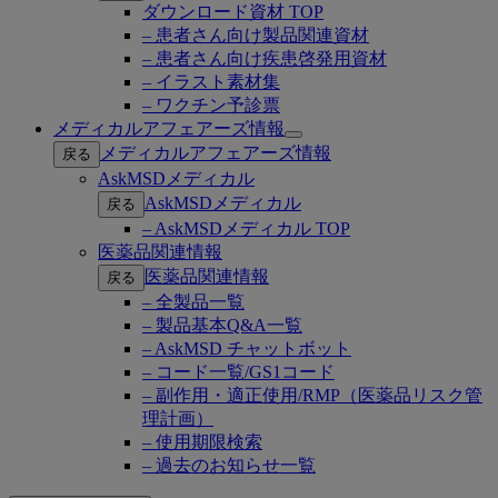
ダウンロード資材 TOP
– 患者さん向け製品関連資材
– 患者さん向け疾患啓発用資材
– イラスト素材集
– ワクチン予診票
メディカルアフェアーズ情報
Open
メディカルアフェアーズ情報
戻る
submenu
AskMSDメディカル
AskMSDメディカル
戻る
– AskMSDメディカル TOP
医薬品関連情報
医薬品関連情報
戻る
– 全製品一覧
– 製品基本Q&A一覧
– AskMSD チャットボット
– コード一覧/GS1コード
– 副作用・適正使用/RMP（医薬品リスク管
理計画）
– 使用期限検索
– 過去のお知らせ一覧