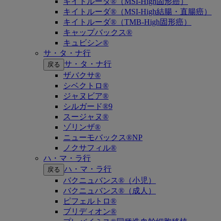
キイトルーダ®（MSI-High固形癌）
キイトルーダ®（MSI-High結腸・直腸癌）
キイトルーダ®（TMB-High固形癌）
キャップバックス®
キュビシン®
サ・タ・ナ行
サ・タ・ナ行
戻る
ザバクサ®
シベクトロ®
ジャヌビア®
シルガード®9
スージャヌ®
ゾリンザ®
ニューモバックス®NP
ノクサフィル®
ハ・マ・ラ行
ハ・マ・ラ行
戻る
バクニュバンス®（小児）
バクニュバンス®（成人）
ピフェルトロ®
ブリディオン®