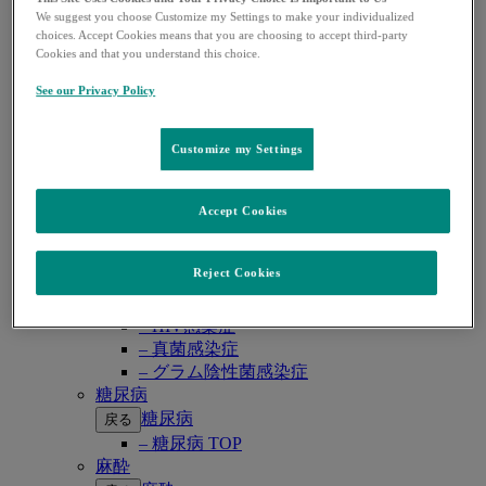
– CTEPH （慢性血栓塞栓性肺高血圧症）
We suggest you choose Customize my Settings to make your individualized
ワクチン・予防抗体薬
choices. Accept Cookies means that you are choosing to accept third-party
ワクチン・予防抗体薬
戻る
Cookies and that you understand this choice.
– ワクチン・予防抗体薬 TOP
See our Privacy Policy
– 子宮頸がん・HPV関連疾患
– ロタウイルス感染症
– 肺炎球菌感染症
Customize my Settings
– B型肝炎
– RSウイルス感染症
感染症
Accept Cookies
感染症
戻る
– 感染症 TOP
Reject Cookies
– COVID-19
– サイトメガロウイルス感染症
– HIV感染症
– 真菌感染症
– グラム陰性菌感染症
糖尿病
糖尿病
戻る
– 糖尿病 TOP
麻酔