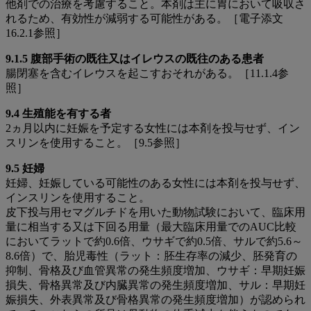
他剤での治療を考慮すること。本剤は主に胃において吸収さ
れるため、有効性が減弱する可能性がある。［電子添文
16.2.1参照］
9.1.5 腹部⼿術の既往⼜はイレウスの既往のある患者
腸閉塞を含むイレウスを起こすおそれがある。［11.1.4参
照］
9.4 生殖能を有する者
2ヵ月以内に妊娠を予定する女性には本剤を投与せず、イン
スリンを使用すること。［9.5参照］
9.5 妊婦
妊婦、妊娠している可能性のある女性には本剤を投与せず、
インスリンを使用すること。
皮下投与用セマグルチドを用いた動物試験において、臨床用
量に相当する又は下回る用量（最大臨床用量でのAUC比較
においてラットで約0.6倍、ウサギで約0.5倍、サルで約5.6～
8.6倍）で、胎児毒性（ラット：胚生存率の減少、胚発育の
抑制、骨格及び血管異常の発生頻度増加、ウサギ：早期妊娠
損失、骨格異常及び内臓異常の発生頻度増加、サル：早期妊
娠損失、外表異常及び骨格異常の発生頻度増加）が認められ