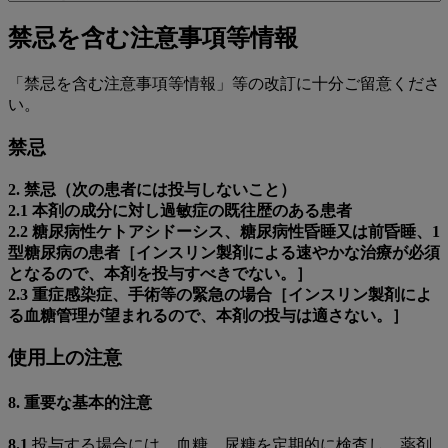
to
関
禁
禁忌を含む注意事項等情報
連
忌
ペ
「禁忌を含む注意事項等情報」等の改訂に十分ご留意くださ
ー
を
い。
ジ
含
禁忌
む
2. 禁忌（次の患者には投与しないこと）
注
2.1 本剤の成分に対し過敏症の既往歴のある患者
意
2.2 糖尿病性ケトアシドーシス、糖尿病性昏睡又は前昏睡、1
型糖尿病の患者［インスリン製剤による速やかな治療が必須
事
となるので、本剤を投与すべきでない。］
項
2.3 重症感染症、手術等の緊急の場合［インスリン製剤によ
る血糖管理が望まれるので、本剤の投与は適さない。］
等
情
使用上の注意
報
8. 重要な基本的注意
8.1
投与する場合には、血糖、尿糖を定期的に検査し、薬剤