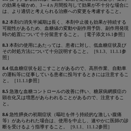
の効果を確かめ、3～4ヵ月間投与して効果が不十分な場合に
は、より適切と考えられる治療への変更を考慮すること。
8.2
本剤の消失半減期は長く、本剤中止後も効果が持続する
可能性があるため、血糖値の変動や副作用予防、副作用発現
時の処置について十分留意すること。［電子添文16.1参照］
8.3
本剤の使用にあたっては、患者に対し、低血糖症状及び
その対処方法について十分説明すること。［9.1.3、11.1.1参
照］
8.4
低血糖症状を起こすことがあるので、高所作業、自動車
の運転等に従事している患者に投与するときには注意するこ
と。［11.1.1参照］
8.5
急激な血糖コントロールの改善に伴い、糖尿病網膜症の
顕在化又は増悪があらわれることがあるので、注意するこ
と。
8.6
急性膵炎の初期症状（嘔吐を伴う持続的な激しい腹痛
等）があらわれた場合は、使用を中止し、速やかに医師の診
断を受けるよう指導すること。［9.1.1、11.1.2参照］