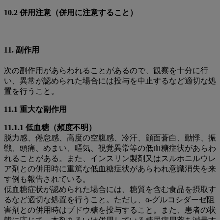
10.2 併用注意（併用に注意すること）
11. 副作用
次の副作用があらわれることがあるので、観察を十分に行
い、異常が認められた場合には投与を中止するなど適切な処
置を行うこと。
11.1 重大な副作用
11.1.1 低血糖（頻度不明）
脱力感、倦怠感、高度の空腹感、冷汗、顔面蒼白、動悸、振
戦、頭痛、めまい、嘔気、視覚異常等の低血糖症状があらわ
れることがある。また、インスリン製剤又はスルホニルウレ
ア剤との併用時に重篤な低血糖症状があらわれ意識消失を来
す例も報告されている。
低血糖症状が認められた場合には、糖質を含む食品を摂取す
るなど適切な処置を行うこと。ただし、α-グルコシダーゼ阻
害剤との併用時はブドウ糖を投与すること。また、患者の状