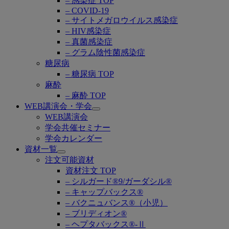
– 感染症 TOP
– COVID-19
– サイトメガロウイルス感染症
– HIV感染症
– 真菌感染症
– グラム陰性菌感染症
糖尿病
– 糖尿病 TOP
麻酔
– 麻酔 TOP
WEB講演会・学会
Open
WEB講演会
submenu
学会共催セミナー
学会カレンダー
資材一覧
Open
注文可能資材
submenu
資材注文 TOP
– シルガード®9/ガーダシル®
– キャップバックス®
– バクニュバンス®（小児）
– ブリディオン®
– ヘプタバックス®-Ⅱ