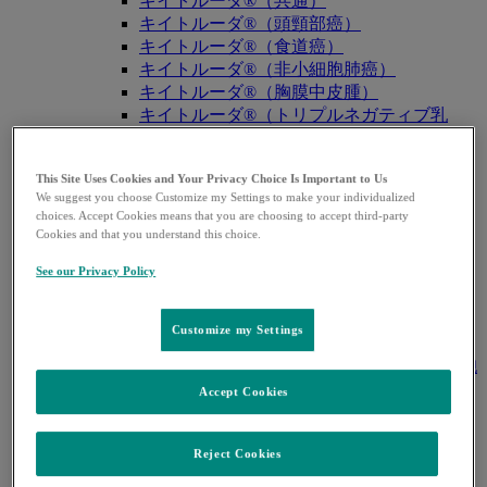
キイトルーダ®（共通）
キイトルーダ®（頭頸部癌）
キイトルーダ®（食道癌）
キイトルーダ®（非小細胞肺癌）
キイトルーダ®（胸膜中皮腫）
キイトルーダ®（トリプルネガティブ乳
癌）
キイトルーダ®（胃癌）
This Site Uses Cookies and Your Privacy Choice Is Important to Us
キイトルーダ®（胆道癌）
We suggest you choose Customize my Settings to make your individualized
キイトルーダ®（腎細胞癌）
choices. Accept Cookies means that you are choosing to accept third-party
キイトルーダ®（尿路上皮癌）
Cookies and that you understand this choice.
キイトルーダ®（子宮体癌）
See our Privacy Policy
キイトルーダ®（子宮頸癌）
キイトルーダ®（悪性黒色腫）
キイトルーダ®（古典的ホジキンリンパ
Customize my Settings
腫）
キイトルーダ®（原発性縦隔大細胞型B細胞
リンパ腫（PMBCL））
Accept Cookies
キイトルーダ®（MSI-High固形癌）
キイトルーダ®（MSI-High結腸・直腸癌）
Reject Cookies
キイトルーダ®（TMB-High固形癌）
キャップバックス®