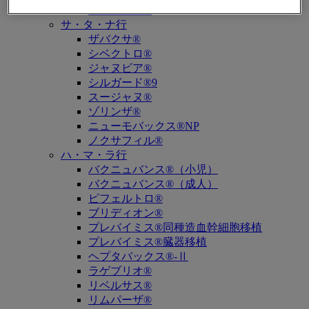
キュビシン®
サ・タ・ナ行
ザバクサ®
シベクトロ®
ジャヌビア®
シルガード®9
スージャヌ®
ゾリンザ®
ニューモバックス®NP
ノクサフィル®
ハ・マ・ラ行
バクニュバンス®（小児）
バクニュバンス®（成人）
ピフェルトロ®
ブリディオン®
プレバイミス®同種造血幹細胞移植
プレバイミス®臓器移植
ヘプタバックス®-Ⅱ
ラゲブリオ®
リベルサス®
リムパーザ®