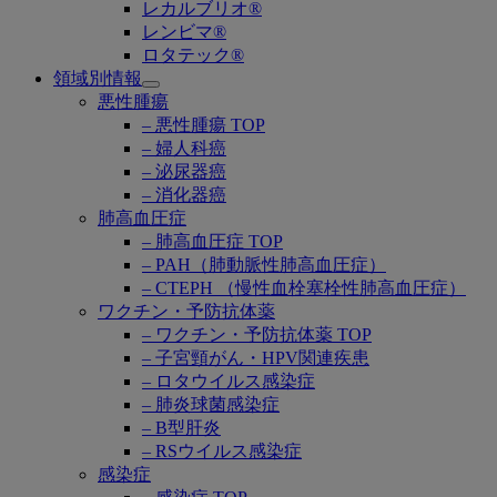
レカルブリオ®
レンビマ®
ロタテック®
領域別情報
Open
悪性腫瘍
submenu
– 悪性腫瘍 TOP
– 婦人科癌
– 泌尿器癌
– 消化器癌
肺高血圧症
– 肺高血圧症 TOP
– PAH（肺動脈性肺高血圧症）
– CTEPH （慢性血栓塞栓性肺高血圧症）
ワクチン・予防抗体薬
– ワクチン・予防抗体薬 TOP
– 子宮頸がん・HPV関連疾患
– ロタウイルス感染症
– 肺炎球菌感染症
– B型肝炎
– RSウイルス感染症
感染症