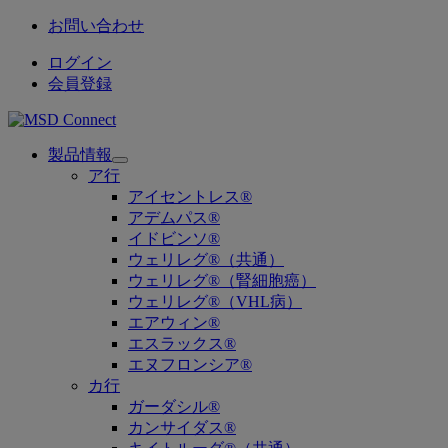
お問い合わせ
ログイン
会員登録
製品情報
Open
ア行
submenu
アイセントレス®
アデムパス®
イドビンソ®
ウェリレグ®（共通）
ウェリレグ®（腎細胞癌）
ウェリレグ®（VHL病）
エアウィン®
エスラックス®
エヌフロンシア®
カ行
ガーダシル®
カンサイダス®