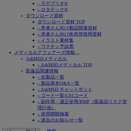
– ラゲブリオ®
– ロタテック®
ダウンロード資材
ダウンロード資材 TOP
– 患者さん向け製品関連資材
– 患者さん向け疾患啓発用資材
– イラスト素材集
– ワクチン予診票
メディカルアフェアーズ情報
Open
AskMSDメディカル
submenu
– AskMSDメディカル TOP
医薬品関連情報
– 全製品一覧
– 製品基本Q&A一覧
– AskMSD チャットボット
– コード一覧/GS1コード
– 副作用・適正使用/RMP（医薬品リスク管
理計画）
– 使用期限検索
– 過去のお知らせ一覧