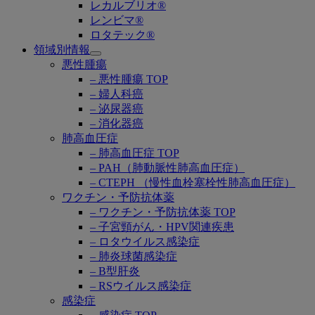
レカルブリオ®
レンビマ®
ロタテック®
領域別情報
Open
悪性腫瘍
submenu
– 悪性腫瘍 TOP
– 婦人科癌
– 泌尿器癌
– 消化器癌
肺高血圧症
– 肺高血圧症 TOP
– PAH（肺動脈性肺高血圧症）
– CTEPH （慢性血栓塞栓性肺高血圧症）
ワクチン・予防抗体薬
– ワクチン・予防抗体薬 TOP
– 子宮頸がん・HPV関連疾患
– ロタウイルス感染症
– 肺炎球菌感染症
– B型肝炎
– RSウイルス感染症
感染症