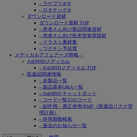
– ラゲブリオ®
– ロタテック®
ダウンロード資材
ダウンロード資材 TOP
– 患者さん向け製品関連資材
– 患者さん向け疾患啓発用資材
– イラスト素材集
– ワクチン予診票
メディカルアフェアーズ情報
Open
AskMSDメディカル
submenu
– AskMSDメディカル TOP
医薬品関連情報
– 全製品一覧
– 製品基本Q&A一覧
– AskMSD チャットボット
– コード一覧/GS1コード
– 副作用・適正使用/RMP（医薬品リスク管
理計画）
– 使用期限検索
– 過去のお知らせ一覧