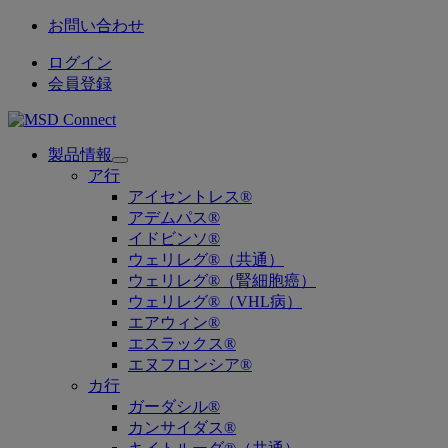
お問い合わせ
ログイン
会員登録
製品情報
Open
ア行
submenu
アイセントレス®
アデムパス®
イドビンソ®
ウェリレグ®（共通）
ウェリレグ®（腎細胞癌）
ウェリレグ®（VHL病）
エアウィン®
エスラックス®
エヌフロンシア®
カ行
ガーダシル®
カンサイダス®