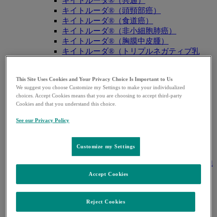
キイトルーダ®（共通）
キイトルーダ®（頭頸部癌）
キイトルーダ®（食道癌）
キイトルーダ®（非小細胞肺癌）
キイトルーダ®（胸膜中皮腫）
キイトルーダ®（トリプルネガティブ乳
癌）
キイトルーダ®（胃癌）
This Site Uses Cookies and Your Privacy Choice Is Important to Us
キイトルーダ®（胆道癌）
We suggest you choose Customize my Settings to make your individualized
キイトルーダ®（腎細胞癌）
choices. Accept Cookies means that you are choosing to accept third-party
キイトルーダ®（尿路上皮癌）
Cookies and that you understand this choice.
キイトルーダ®（子宮体癌）
See our Privacy Policy
キイトルーダ®（子宮頸癌）
キイトルーダ®（悪性黒色腫）
キイトルーダ®（古典的ホジキンリンパ
Customize my Settings
腫）
キイトルーダ®（原発性縦隔大細胞型B細胞
リンパ腫（PMBCL））
Accept Cookies
キイトルーダ®（MSI-High固形癌）
キイトルーダ®（MSI-High結腸・直腸癌）
Reject Cookies
キイトルーダ®（TMB-High固形癌）
キャップバックス®