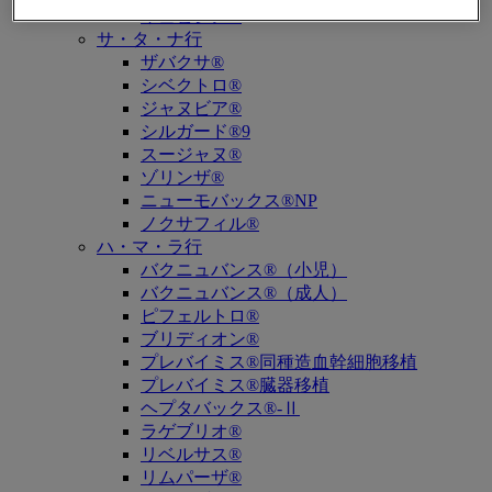
キュビシン®
サ・タ・ナ行
ザバクサ®
シベクトロ®
ジャヌビア®
シルガード®9
スージャヌ®
ゾリンザ®
ニューモバックス®NP
ノクサフィル®
ハ・マ・ラ行
バクニュバンス®（小児）
バクニュバンス®（成人）
ピフェルトロ®
ブリディオン®
プレバイミス®同種造血幹細胞移植
プレバイミス®臓器移植
ヘプタバックス®-Ⅱ
ラゲブリオ®
リベルサス®
リムパーザ®