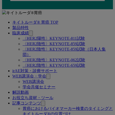
キイトルーダ® 胃癌 TOP
関
製品特性
連
臨床成績
〈HER2陽性〉KEYNOTE-811試験
ペ
〈HER2陰性〉KEYNOTE-859試験
ー
〈HER2陰性〉KEYNOTE-859試験（日本人集
団）
ジ
〈HER2陰性〉KEYNOTE-062試験
〈HER2陰性〉KEYNOTE-659試験
irAE対策・診療サポート
WEB講演会・学会
WEB講演会
学会共催セミナー
解説動画
お役立ち資材・ツール
記事コンテンツ
胃癌におけるバイオマーカー検査のタイミングと
キイトルーダ®の位置づけ