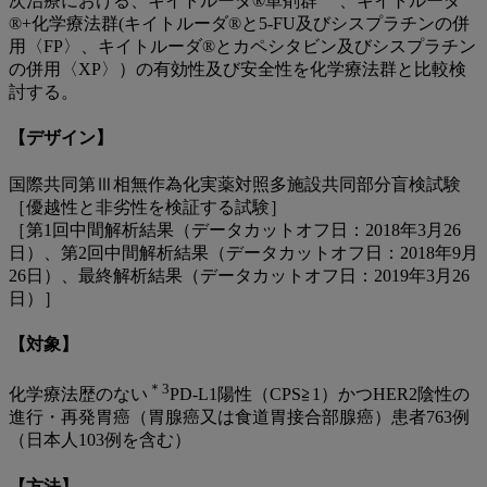
次治療における、キイトルーダ®単剤群
、キイトルーダ
®+化学療法群(キイトルーダ®と5-FU及びシスプラチンの併
用〈FP〉、キイトルーダ®とカペシタビン及びシスプラチン
の併用〈XP〉）の有効性及び安全性を化学療法群と比較検
討する。
【デザイン】
国際共同第Ⅲ相無作為化実薬対照多施設共同部分盲検試験
［優越性と非劣性を検証する試験］
［第1回中間解析結果（データカットオフ日：2018年3月26
日）、第2回中間解析結果（データカットオフ日：2018年9月
26日）、最終解析結果（データカットオフ日：2019年3月26
日）］
【対象】
＊3
化学療法歴のない
PD-L1陽性（CPS≧1）かつHER2陰性の
進行・再発胃癌（胃腺癌又は食道胃接合部腺癌）患者763例
（日本人103例を含む）
【方法】