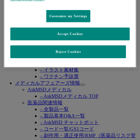
– キャップバックス®
– バクニュバンス®（小児）
Customize my Settings
– ブリディオン®
– ヘプタバックス®-Ⅱ
– ラゲブリオ®
Accept Cookies
– ロタテック®
ダウンロード資材
ダウンロード資材 TOP
Reject Cookies
– 患者さん向け製品関連資材
– 患者さん向け疾患啓発用資材
– イラスト素材集
– ワクチン予診票
メディカルアフェアーズ情報
Open
AskMSDメディカル
submenu
– AskMSDメディカル TOP
医薬品関連情報
– 全製品一覧
– 製品基本Q&A一覧
– AskMSD チャットボット
– コード一覧/GS1コード
– 副作用・適正使用/RMP（医薬品リスク管