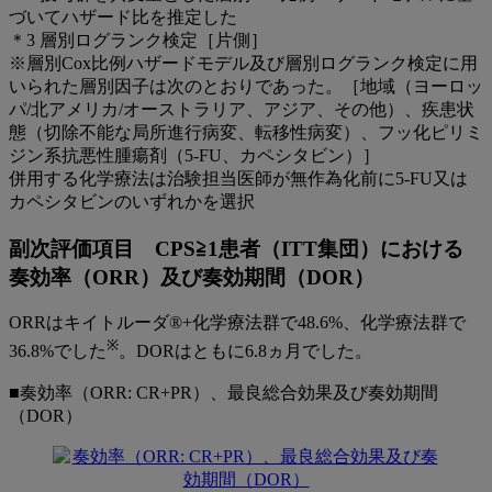
づいてハザード比を推定した
＊3 層別ログランク検定［片側］
※層別Cox比例ハザードモデル及び層別ログランク検定に用
いられた層別因子は次のとおりであった。［地域（ヨーロッ
パ/北アメリカ/オーストラリア、アジア、その他）、疾患状
態（切除不能な局所進行病変、転移性病変）、フッ化ピリミ
ジン系抗悪性腫瘍剤（5-FU、カペシタビン）］
併用する化学療法は治験担当医師が無作為化前に5-FU又は
カペシタビンのいずれかを選択
副次評価項目 CPS≧1患者（ITT集団）における
奏効率（ORR）及び奏効期間（DOR）
ORRはキイトルーダ®+化学療法群で48.6%、化学療法群で
※
36.8%でした
。DORはともに6.8ヵ月でした。
■奏効率（ORR: CR+PR）、最良総合効果及び奏効期間
（DOR）