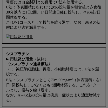
胃癌には白金製剤との併用でC法を使用する。
C法：体表面積にあわせて次の投与量を朝食後と夕食後
30分以内に1日2回、14日間連日経口投与し、その後7日
間休薬する。
これを1コースとして投与を繰り返す。なお、患者の状
態により適宜減量する。
シスプラチン
6. 用法及び用量
（抜粋）
〈シスプラチン通常療法〉
（1）神経芽細胞腫、胃癌、小細胞肺癌には、E法を選
択する。
2
E法：シスプラチンとして70〜90mg/m
（体表面積）を1
日1回投与し、少なくとも3週間休薬する。これを1クー
ルとし、投与を繰り返す。
なお、A～G法の投与量は疾患、症状により適宜増減す
る。