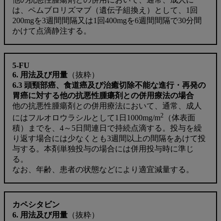
は、ペムブロリズマブ（遺伝子組換え）として、1回
200mgを3週間間隔又は1回400mgを6週間間隔で30分間
かけて点滴静注する。
5-FU
6. 用法及び用量
（抜粋）
6.3 頭頸部癌、食道癌及び治癒切除不能な進行・再発の
胃癌に対する他の抗悪性腫瘍剤との併用療法の場合
他の抗悪性腫瘍剤との併用療法において、通常、成人
2
にはフルオロウラシルとして1日1000mg/m
（体表面
積）までを、4～5日間連日で持続点滴する。投与を繰
り返す場合には少なくとも3週間以上の間隔をあけて投
与する。本剤単独投与の場合には併用投与時に準じ
る。
なお、年齢、患者の状態などにより適宜減量する。
カペシタビン
6. 用法及び用量
（抜粋）