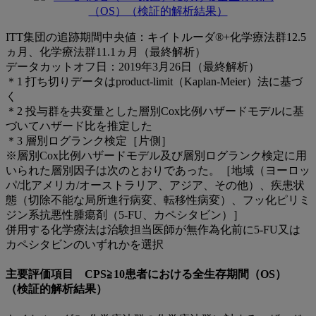
ITT集団の追跡期間中央値：キイトルーダ®+化学療法群12.5
ヵ月、化学療法群11.1ヵ月（最終解析）
データカットオフ日：2019年3月26日（最終解析）
＊1 打ち切りデータはproduct-limit（Kaplan-Meier）法に基づ
く
＊2 投与群を共変量とした層別Cox比例ハザードモデルに基
づいてハザード比を推定した
＊3 層別ログランク検定［片側］
※層別Cox比例ハザードモデル及び層別ログランク検定に用
いられた層別因子は次のとおりであった。［地域（ヨーロッ
パ/北アメリカ/オーストラリア、アジア、その他）、疾患状
態（切除不能な局所進行病変、転移性病変）、フッ化ピリミ
ジン系抗悪性腫瘍剤（5-FU、カペシタビン）］
併用する化学療法は治験担当医師が無作為化前に5-FU又は
カペシタビンのいずれかを選択
主要評価項目 CPS≧10患者における全生存期間（OS）
（検証的解析結果）