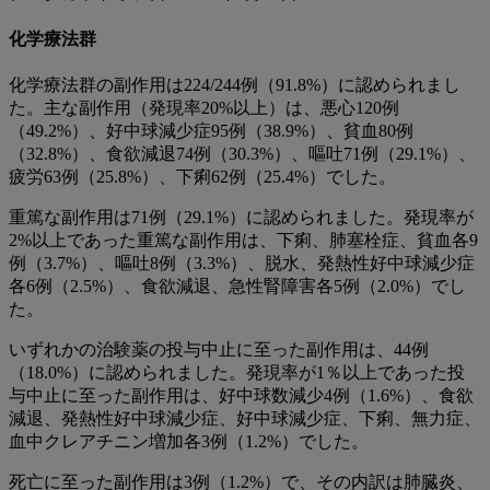
化学療法群
化学療法群の副作用は224/244例（91.8%）に認められまし
た。主な副作用（発現率20%以上）は、悪心120例
（49.2%）、好中球減少症95例（38.9%）、貧血80例
（32.8%）、食欲減退74例（30.3%）、嘔吐71例（29.1%）、
疲労63例（25.8%）、下痢62例（25.4%）でした。
重篤な副作用は71例（29.1%）に認められました。発現率が
2%以上であった重篤な副作用は、下痢、肺塞栓症、貧血各9
例（3.7%）、嘔吐8例（3.3%）、脱水、発熱性好中球減少症
各6例（2.5%）、食欲減退、急性腎障害各5例（2.0%）でし
た。
いずれかの治験薬の投与中止に至った副作用は、44例
（18.0%）に認められました。発現率が1％以上であった投
与中止に至った副作用は、好中球数減少4例（1.6%）、食欲
減退、発熱性好中球減少症、好中球減少症、下痢、無力症、
血中クレアチニン増加各3例（1.2%）でした。
死亡に至った副作用は3例（1.2%）で、その内訳は肺臓炎、