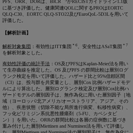
PFS、ORR、DORは、BICR
がRECISTガイドライン1.1版
に基づき評価した。健康関連QOLに関するPROはEORTC
QLQ-C30、EORTC QLQ-STO22及びEuroQoL-5D3Lを用いて
評価した。
【解析計画】
＊6
＊7
解析対象集団
：有効性はITT集団
、安全性はASaT集団
を解析対象とした。
有効性評価の統計手法
：OS及びPFSはKaplan-Meier法を用い
て生存曲線を推定した。OS 及びPFS の群間比較は層別ログ
ランク検定を用いて評価した。ハザード比と95%信頼区間
（CI）は、投与群を共変量とし、層別Cox 比例ハザードモデ
ルにより算出した。層別ログランク検定及び層別Cox比例ハ
ザードモデルの層別因子は、無作為化に用いた層別因子［地
域（ヨーロッパ/北アメリカ/オーストラリア、アジア、その
他）、疾患状態（切除不能な局所進行病変、転移性病変）、
フッ化ピリミジン系抗悪性腫瘍剤（5-FU、カペシタビ
ン）］を用いた。ORRの群間比較は各層の症例数に基づき
重み付けした層別Miettinen and Nurminen法を用いて評価し
た。層別Miettinen and Nurminen法の層別因子は、無作為化に