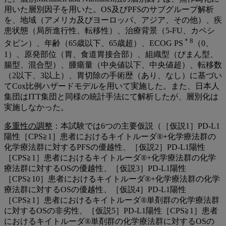
用いた層別因子を用いた。OS及びPFSのサブグループ解析
を、地域（アメリカ及びヨーロッパ、アジア、その他）、疾
患状態（局所進行性、転移性）、治療背景（5-FU、カペシ
＊8
タビン）、年齢（65歳以下、65歳超）、ECOG PS
（0、
1）、原発部位（胃、食道胃接合部）、組織型（びまん型、
腸型、混合型）、腫瘍量（中央値以下、中央値超）、転移数
（2以下、3以上）、胃切除の手術歴（あり、なし）に基づい
てCox比例ハザードモデルを用いて実施した。また、日本人
集団はITT集団と同様の統計手法にて解析したが、層別化は
実施しなかった。
多重性の調整
：本試験では6つの主要仮説（［仮説1］PD-L1
陽性［CPS≧1］患者におけるキイトルーダ®+化学療法群の
化学療法群に対するPFSの優越性、［仮説2］PD-L1陽性
［CPS≧1］患者におけるキイトルーダ®+化学療法群の化学
療法群に対するOSの優越性、［仮説3］PD-L1陽性
［CPS≧10］患者におけるキイトルーダ®+化学療法群の化学
療法群に対するOSの優越性、［仮説4］PD-L1陽性
［CPS≧1］患者におけるキイトルーダ®単剤群の化学療法群
に対するOSの非劣性、［仮説5］PD-L1陽性［CPS≧1］患者
におけるキイトルーダ®単剤群の化学療法群に対するOSの