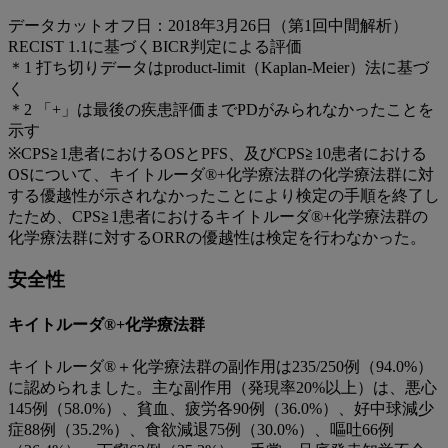
データカットオフ日：2018年3月26日（第1回中間解析）
RECIST 1.1に基づくBICR判定による評価
＊1 打ち切りデータはproduct-limit（Kaplan-Meier）法に基づ
く
＊2 「+」は最後の疾患評価までPDがみられなかったことを
示す
※CPS≧1患者におけるOSとPFS、及びCPS≧10患者における
OSについて、キイトルーダ®+化学療法群の化学療法群に対
する優越性が示されなかったことにより検定の手順を終了し
たため、CPS≧1患者におけるキイトルーダ®+化学療法群の
化学療法群に対するORRの優越性は検定を行わなかった。
安全性
キイトルーダ®+化学療法群
キイトルーダ®＋化学療法群の副作用は235/250例（94.0%）
に認められました。主な副作用（発現率20%以上）は、悪心
145例（58.0%）、貧血、疲労各90例（36.0%）、好中球減少
症88例（35.2%）、食欲減退75例（30.0%）、嘔吐66例