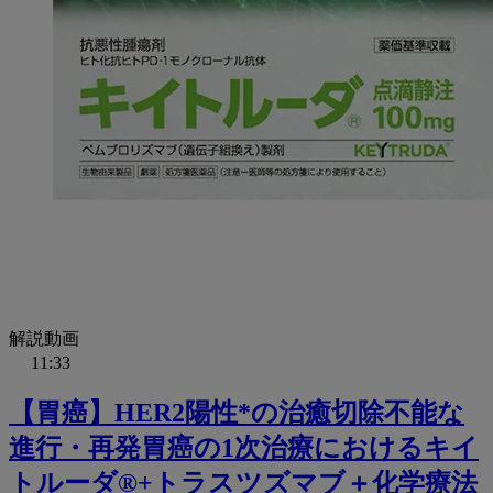
解説動画
11:33
【胃癌】HER2陽性*の治癒切除不能な
進行・再発胃癌の1次治療におけるキイ
トルーダ®+トラスツズマブ＋化学療法