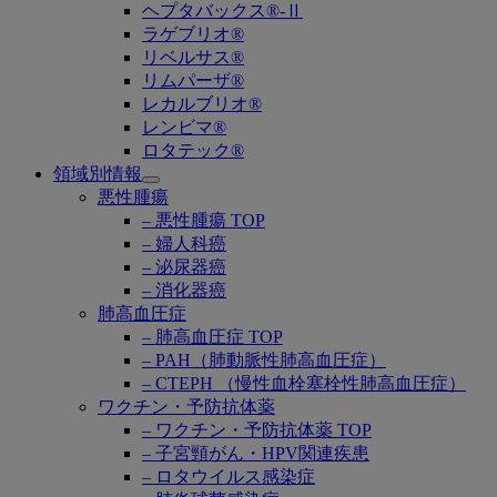
ヘプタバックス®-Ⅱ
ラゲブリオ®
リベルサス®
リムパーザ®
レカルブリオ®
レンビマ®
ロタテック®
領域別情報
Open
悪性腫瘍
submenu
– 悪性腫瘍 TOP
– 婦人科癌
– 泌尿器癌
– 消化器癌
肺高血圧症
– 肺高血圧症 TOP
– PAH（肺動脈性肺高血圧症）
– CTEPH （慢性血栓塞栓性肺高血圧症）
ワクチン・予防抗体薬
– ワクチン・予防抗体薬 TOP
– 子宮頸がん・HPV関連疾患
– ロタウイルス感染症