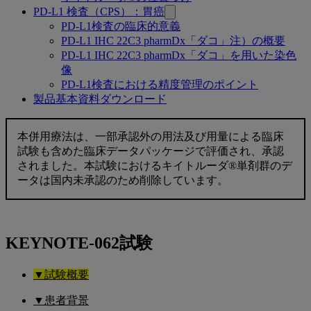
PD-L1 検査（CPS）：胃癌
PD-L1検査の臨床的意義
PD-L1 IHC 22C3 pharmDx「ダコ」注）の概要
PD-L1 IHC 22C3 pharmDx「ダコ」を用いた染色
像
PD-L1検査における精度管理のポイント
製品基本資料ダウンロード
〈HER2
本併用療法は、一部承認外の用法及び用量による臨床
陰
試験も含めた臨床データパッケージで評価され、承認
されました。本試験におけるキイトルーダ®単剤群のデ
性〉
ータは国内未承認のため削除しています。
KEYNOTE-
062
試
KEYNOTE-062試験
験
▼試験概要
▼患者背景