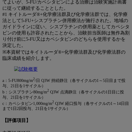
てよいが、5-FU/カペシタビンによる治療は治験実施計画書
に従って継続することとした。
#1 キイトルーダ®+化学療法群及び化学療法群では、化学療
法として5-FU+シスプラチン併用療法が施行された。地域の
ガイドラインに従い、シスプラチンの併用薬としてカペシタ
ビンの使用も許容されたことから、治験担当医師は無作為割
り付け前に5-FU又はカペシタビンのどちらを使用するかを
決定した。
※本資材ではキイトルーダ®+化学療法群及び化学療法群の
臨床成績を紹介します。
2
a：5-FU800mg/m
/日 Q3W 持続静注（各サイクルの1～5日目まで投
与、21日を1サイクル）
2
b：シスプラチン80mg/m
Q3W 点滴静注（各サイクルの1日目に投
与、21日を1サイクル）
2
c：カペシタビン1,000mg/m
Q3W 経口投与（各サイクルの1～14日目
まで1日2回投与、21日を1サイクル）
【評価項目】