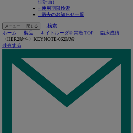
理計画）
– 使用期限検索
– 過去のお知らせ一覧
検索
メニュー
閉じる
ホーム
製品
キイトルーダ® 胃癌 TOP
臨床成績
〈HER2陰性〉KEYNOTE-062試験
共有する