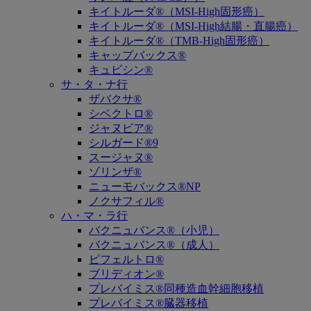
キイトルーダ®（MSI-High固形癌）
キイトルーダ®（MSI-High結腸・直腸癌）
キイトルーダ®（TMB-High固形癌）
キャップバックス®
キュビシン®
サ・タ・ナ行
ザバクサ®
シベクトロ®
ジャヌビア®
シルガード®9
スージャヌ®
ゾリンザ®
ニューモバックス®NP
ノクサフィル®
ハ・マ・ラ行
バクニュバンス®（小児）
バクニュバンス®（成人）
ピフェルトロ®
ブリディオン®
プレバイミス®同種造血幹細胞移植
プレバイミス®臓器移植