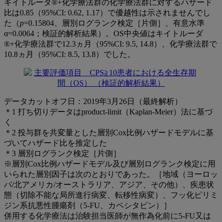
キイトルーダ®+化学療法群の化学療法群に対するハザード
比は0.85（95%CI: 0.62, 1.17）で優越性は示されませんでし
た（
p
=0.15804、層別ログランク検定［片側］、有意水準
α=0.0064；検証的解析結果）。OS中央値はキイトルーダ
®+化学療法群で12.3ヵ月（95%CI: 9.5, 14.8）、化学療法群で
10.8ヵ月（95%CI: 8.5, 13.8）でした。
データカットオフ日：2019年3月26日（最終解析）
＊1 打ち切りデータはproduct-limit（Kaplan-Meier）法に基づ
く
＊2 投与群を共変量とした層別Cox比例ハザードモデルに基
づいてハザード比を推定した
＊3 層別ログランク検定［片側］
※層別Cox比例ハザードモデル及び層別ログランク検定に用
いられた層別因子は次のとおりであった。［地域（ヨーロッ
パ/北アメリカ/オーストラリア、アジア、その他）、疾患状
態（切除不能な局所進行病変、転移性病変）、フッ化ピリミ
ジン系抗悪性腫瘍剤（5-FU、カペシタビン）］
併用する化学療法は治験担当医師が無作為化前に5-FU又は