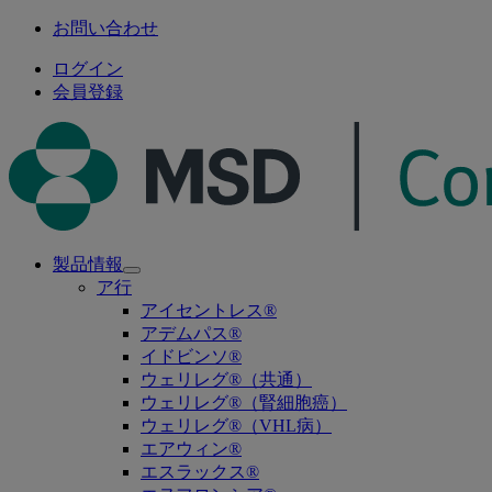
お問い合わせ
ログイン
会員登録
製品情報
Open
ア行
submenu
アイセントレス®
アデムパス®
イドビンソ®
ウェリレグ®（共通）
ウェリレグ®（腎細胞癌）
ウェリレグ®（VHL病）
エアウィン®
エスラックス®