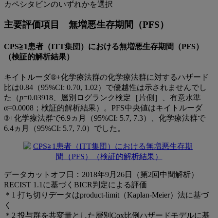
カペシタビンのいずれかを選択
主要評価項目 無増悪生存期間（PFS）
CPS≧1患者（ITT集団）における無増悪生存期間（PFS）
（検証的解析結果）
キイトルーダ®+化学療法群の化学療法群に対するハザード
比は0.84（95%CI: 0.70, 1.02）で優越性は示されませんでし
た（
p
=0.03918、層別ログランク検定［片側］、有意水準
α=0.0008；検証的解析結果）。PFS中央値はキイトルーダ
®+化学療法群で6.9ヵ月（95%CI: 5.7, 7.3）、化学療法群で
6.4ヵ月（95%CI: 5.7, 7.0）でした。
データカットオフ日：2018年9月26日（第2回中間解析）
RECIST 1.1に基づくBICR判定による評価
＊1 打ち切りデータはproduct-limit（Kaplan-Meier）法に基づ
く
＊2 投与群を共変量とした層別Cox比例ハザードモデルに基