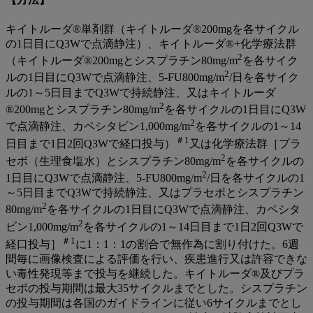
キイトルーダ®単剤群（キイトルーダ®200mgを各サイクル
の1日目にQ3Wで点滴静注）、キイトルーダ®+化学療法群
2
（キイトルーダ®200mgとシスプラチン80mg/m
を各サイク
2
ルの1日目にQ3Wで点滴静注、5-FU800mg/m
/日を各サイク
ルの1～5日目までQ3Wで持続静注、又はキイトルーダ
2
®200mgとシスプラチン80mg/m
を各サイクルの1日目にQ3W
2
で点滴静注、カペシタビン1,000mg/m
を各サイクルの1～14
＃1
日目まで1日2回Q3Wで経口投与）
又は化学療法群［プラ
2
セボ（生理食塩水）とシスプラチン80mg/m
を各サイクルの
2
1日目にQ3Wで点滴静注、5‐FU800mg/m
/日を各サイクルの1
～5日目までQ3Wで持続静注、又はプラセボとシスプラチン
2
80mg/m
を各サイクルの1日目にQ3Wで点滴静注、カペシタ
2
ビン1,000mg/m
を各サイクルの1～14日目まで1日2回Q3Wで
＃1
経口投与］
に1：1：1の割合で無作為に割り付けた。6週
間毎に画像検査による評価を行い、疾患進行又は許容できな
い毒性発現等まで投与を継続した。キイトルーダ®及びプラ
セボの投与期間は最大35サイクルまでとした。シスプラチン
の投与期間は各国のガイドラインに従い6サイクルまでとし