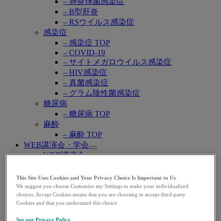
– 肺炎球菌感染症
– B型肝炎
– RSウイルス感染症
感染症
– 感染症 TOP
– COVID-19
– サイトメガロウイルス感染症
– HIV感染症
– 真菌感染症
– グラム陰性菌感染症
糖尿病
– 糖尿病 TOP
麻酔
– 麻酔 TOP
WEB講演会・学会
Open
WEB講演会
submenu
学会共催セミナー
学会カレンダー
This Site Uses Cookies and Your Privacy Choice Is Important to Us
資材一覧
We suggest you choose Customize my Settings to make your individualized
Open
choices. Accept Cookies means that you are choosing to accept third-party
注文可能資材
submenu
Cookies and that you understand this choice.
資材注文 TOP
– シルガード®9/ガーダシル®
See our Privacy Policy