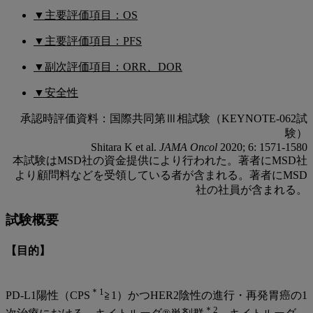
▼主要評価項目：OS
▼主要評価項目：PFS
▼副次評価項目：ORR、DOR
▼安全性
承認時評価資料：国際共同第Ⅲ相試験（KEYNOTE-062試
験）
Shitara K et al.
JAMA Oncol
2020; 6: 1571-1580
本試験はMSD社の資金提供により行われた。著者にMSD社
より顧問料などを受領している者が含まれる。著者にMSD
社の社員が含まれる。
試験概要
【目的】
＊1
PD-L1陽性（CPS
≧1）かつHER2陰性の進行・再発胃癌の1
＊2