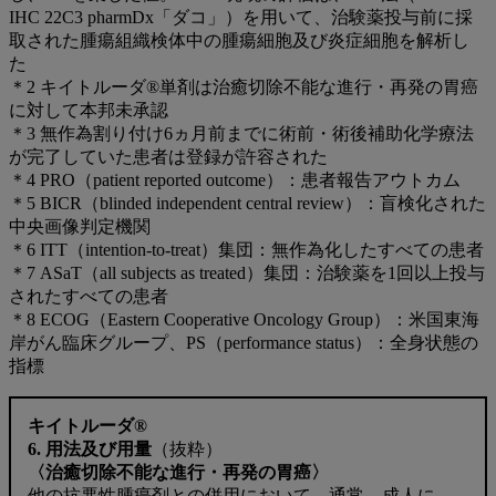
IHC 22C3 pharmDx「ダコ」）を用いて、治験薬投与前に採
取された腫瘍組織検体中の腫瘍細胞及び炎症細胞を解析し
た
＊2 キイトルーダ®単剤は治癒切除不能な進行・再発の胃癌
に対して本邦未承認
＊3 無作為割り付け6ヵ月前までに術前・術後補助化学療法
が完了していた患者は登録が許容された
＊4 PRO（patient reported outcome）：患者報告アウトカム
＊5 BICR（blinded independent central review）：盲検化された
中央画像判定機関
＊6 ITT（intention-to-treat）集団：無作為化したすべての患者
＊7 ASaT（all subjects as treated）集団：治験薬を1回以上投与
されたすべての患者
＊8 ECOG（Eastern Cooperative Oncology Group）：米国東海
岸がん臨床グループ、PS（performance status）：全身状態の
指標
キイトルーダ®
6. 用法及び用量
（抜粋）
〈治癒切除不能な進行・再発の胃癌〉
他の抗悪性腫瘍剤との併用において、通常、成人に