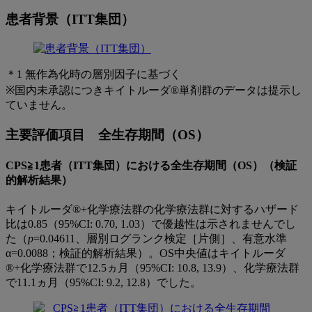
患者背景（ITT集団）
＊1 無作為化時の層別因子に基づく
※国内未承認につきキイトルーダ®単剤群のデータは提示し
ていません。
主要評価項目 全生存期間（OS）
CPS≧1患者（ITT集団）における全生存期間（OS）（検証
的解析結果）
キイトルーダ®+化学療法群の化学療法群に対するハザード
比は0.85（95%CI: 0.70, 1.03）で優越性は示されませんでし
た（
p
=0.04611、層別ログランク検定［片側］、有意水準
α=0.0088；検証的解析結果）。OS中央値はキイトルーダ
®+化学療法群で12.5ヵ月（95%CI: 10.8, 13.9）、化学療法群
で11.1ヵ月（95%CI: 9.2, 12.8）でした。