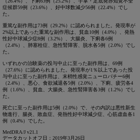
（26.4%）、下痢63例（25.2%）、手掌・足底発赤知覚不全
症候群59例（23.6%）、好中球数減少56例（22.4%）でし
た。
重篤な副作用は73例（29.2%）に認められました。発現率が
2%以上であった重篤な副作用は、貧血10例（4.0%）、発熱
性好中球減少症8例（3.2%）、大腸炎、下痢各6例
（2.4%）、肺塞栓症、急性腎障害、脱水各5例（2.0%）でし
た。
いずれかの治験薬の投与中止に至った副作用は、69例
（27.6%）に認められました。発現率が1％以上であった投
与中止に至った副作用は、末梢性感覚ニューロパチー6例
（2.4%）、悪心、食欲減退各5例（2.0%）、下痢、疲労各4
例（1.6%）、貧血、大腸炎、急性腎障害各3例（1.2%）でし
た。
死亡に至った副作用は5例（2.0%）で、その内訳は悪性新生
物進行、腸炎、敗血症、発熱性好中球減少症、心筋虚血各1
例（0.4%）でした。
MedDRA/J v21.1
データカットオフ日：2019年3月26日