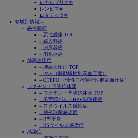
レカルブリオ®
レンビマ®
ロタテック®
領域別情報
Open
悪性腫瘍
submenu
– 悪性腫瘍 TOP
– 婦人科癌
– 泌尿器癌
– 消化器癌
肺高血圧症
– 肺高血圧症 TOP
– PAH（肺動脈性肺高血圧症）
– CTEPH （慢性血栓塞栓性肺高血圧症）
ワクチン・予防抗体薬
– ワクチン・予防抗体薬 TOP
– 子宮頸がん・HPV関連疾患
– ロタウイルス感染症
– 肺炎球菌感染症
– B型肝炎
– RSウイルス感染症
感染症