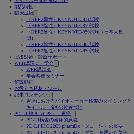
キイトルーダ® 胃癌 TOP
関
製品特性
連
臨床成績
〈HER2陽性〉KEYNOTE-811試験
ペ
〈HER2陰性〉KEYNOTE-859試験
ー
〈HER2陰性〉KEYNOTE-859試験（日本人集
団）
ジ
〈HER2陰性〉KEYNOTE-062試験
〈HER2陰性〉KEYNOTE-659試験
irAE対策・診療サポート
WEB講演会・学会
WEB講演会
学会共催セミナー
解説動画
お役立ち資材・ツール
記事コンテンツ
胃癌におけるバイオマーカー検査のタイミングと
キイトルーダ®の位置づけ
PD-L1 検査（CPS）：胃癌
PD-L1検査の臨床的意義
PD-L1 IHC 22C3 pharmDx「ダコ」注）の概要
PD-L1 IHC 22C3 pharmDx「ダコ」を用いた染色