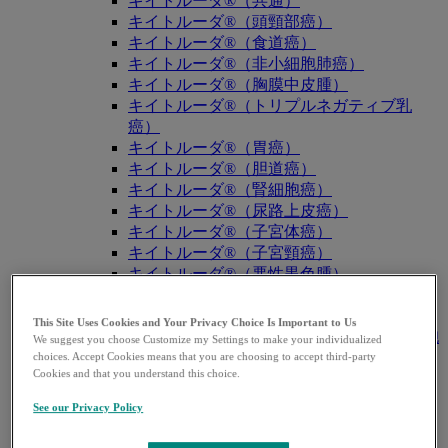
キイトルーダ®（共通）
キイトルーダ®（頭頸部癌）
キイトルーダ®（食道癌）
キイトルーダ®（非小細胞肺癌）
キイトルーダ®（胸膜中皮腫）
キイトルーダ®（トリプルネガティブ乳
癌）
キイトルーダ®（胃癌）
キイトルーダ®（胆道癌）
キイトルーダ®（腎細胞癌）
キイトルーダ®（尿路上皮癌）
キイトルーダ®（子宮体癌）
キイトルーダ®（子宮頸癌）
キイトルーダ®（悪性黒色腫）
キイトルーダ®（古典的ホジキンリンパ
腫）
This Site Uses Cookies and Your Privacy Choice Is Important to Us
キイトルーダ®（原発性縦隔大細胞型B細胞
We suggest you choose Customize my Settings to make your individualized
リンパ腫（PMBCL））
choices. Accept Cookies means that you are choosing to accept third-party
Cookies and that you understand this choice.
キイトルーダ®（MSI-High固形癌）
キイトルーダ®（MSI-High結腸・直腸癌）
See our Privacy Policy
キイトルーダ®（TMB-High固形癌）
キャップバックス®