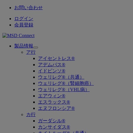
お問い合わせ
ログイン
会員登録
製品情報
Open
ア行
submenu
アイセントレス®
アデムパス®
イドビンソ®
ウェリレグ®（共通）
ウェリレグ®（腎細胞癌）
ウェリレグ®（VHL病）
エアウィン®
エスラックス®
エヌフロンシア®
カ行
ガーダシル®
カンサイダス®