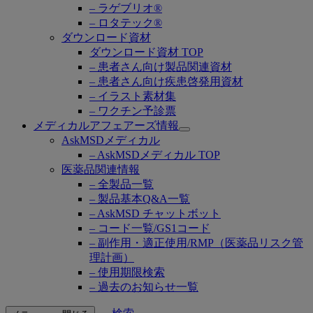
– ラゲブリオ®
– ロタテック®
ダウンロード資材
ダウンロード資材 TOP
– 患者さん向け製品関連資材
– 患者さん向け疾患啓発用資材
– イラスト素材集
– ワクチン予診票
メディカルアフェアーズ情報
Open
AskMSDメディカル
submenu
– AskMSDメディカル TOP
医薬品関連情報
– 全製品一覧
– 製品基本Q&A一覧
– AskMSD チャットボット
– コード一覧/GS1コード
– 副作用・適正使用/RMP（医薬品リスク管
理計画）
– 使用期限検索
– 過去のお知らせ一覧