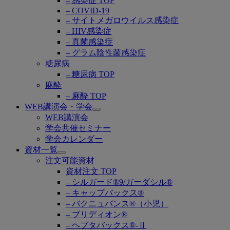
– 感染症 TOP
– COVID-19
– サイトメガロウイルス感染症
– HIV感染症
– 真菌感染症
– グラム陰性菌感染症
糖尿病
– 糖尿病 TOP
麻酔
– 麻酔 TOP
WEB講演会・学会
Open
WEB講演会
submenu
学会共催セミナー
学会カレンダー
資材一覧
Open
注文可能資材
submenu
資材注文 TOP
– シルガード®9/ガーダシル®
– キャップバックス®
– バクニュバンス®（小児）
– ブリディオン®
– ヘプタバックス®-Ⅱ