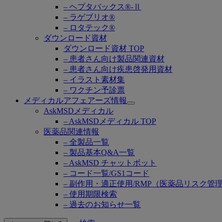
– ヘプタバックス®-Ⅱ
– ラゲブリオ®
– ロタテック®
ダウンロード資材
ダウンロード資材 TOP
– 患者さん向け製品関連資材
– 患者さん向け疾患啓発用資材
– イラスト素材集
– ワクチン予診票
メディカルアフェアーズ情報
Open
AskMSDメディカル
submenu
– AskMSDメディカル TOP
医薬品関連情報
– 全製品一覧
– 製品基本Q&A一覧
– AskMSD チャットボット
– コード一覧/GS1コード
– 副作用・適正使用/RMP（医薬品リスク管
– 使用期限検索
– 過去のお知らせ一覧