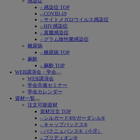
感染症
– 感染症 TOP
– COVID-19
– サイトメガロウイルス感染症
– HIV感染症
– 真菌感染症
– グラム陰性菌感染症
糖尿病
– 糖尿病 TOP
麻酔
– 麻酔 TOP
WEB講演会・学会
Open
WEB講演会
submenu
学会共催セミナー
学会カレンダー
資材一覧
Open
注文可能資材
submenu
資材注文 TOP
– シルガード®9/ガーダシル®
– キャップバックス®
– バクニュバンス®（小児）
– ブリディオン®