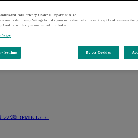
Cookies and Your Privacy Choice Is Important to Us
choose Customize my Settings to make your individualized choices. Accept Cookies means that y
ty Cookies and that you understand this choice.
y Policy
y Settings
Reject Cookies
Acc
ンパ腫（PMBCL））