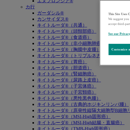
エヌフロンシア®
カ行
ガーダシル®
This Site Uses 
カンサイダス®
We suggest you 
accept third-par
キイトルーダ®（共通）
キイトルーダ®（頭頸部癌）
See our Privac
キイトルーダ®（食道癌）
キイトルーダ®（非小細胞肺癌）
キイトルーダ®（胸膜中皮腫）
Customize m
キイトルーダ®（トリプルネガティブ乳癌）
キイトルーダ®（胃癌）
キイトルーダ®（胆道癌）
キイトルーダ®（腎細胞癌）
キイトルーダ®（尿路上皮癌）
キイトルーダ®（子宮体癌）
キイトルーダ®（子宮頸癌）
キイトルーダ®（悪性黒色腫）
キイトルーダ®（古典的ホジキンリンパ腫）
キイトルーダ®（原発性縦隔大細胞型B細胞リ
キイトルーダ®（MSI-High固形癌）
キイトルーダ®（MSI-High結腸・直腸癌）
キイトルーダ®（TMB-High固形癌）