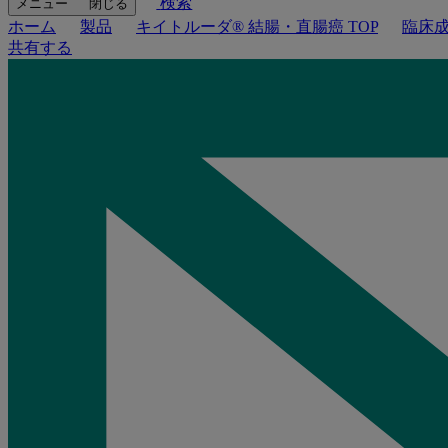
検索
メニュー
閉じる
ホーム
製品
キイトルーダ® 結腸・直腸癌 TOP
臨床
共有する