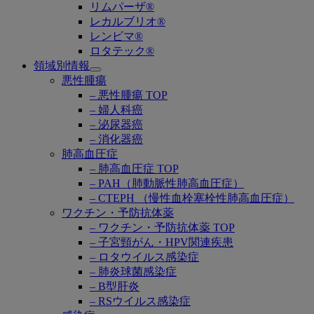
リムパーザ®
レカルブリオ®
レンビマ®
ロタテック®
領域別情報
Open
悪性腫瘍
submenu
– 悪性腫瘍 TOP
– 婦人科癌
– 泌尿器癌
– 消化器癌
肺高血圧症
– 肺高血圧症 TOP
– PAH（肺動脈性肺高血圧症）
– CTEPH （慢性血栓塞栓性肺高血圧症）
ワクチン・予防抗体薬
– ワクチン・予防抗体薬 TOP
– 子宮頸がん・HPV関連疾患
– ロタウイルス感染症
– 肺炎球菌感染症
– B型肝炎
– RSウイルス感染症