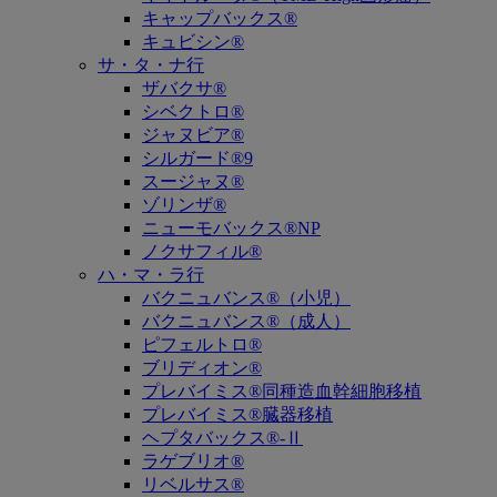
キャップバックス®
キュビシン®
サ・タ・ナ行
ザバクサ®
シベクトロ®
ジャヌビア®
シルガード®9
スージャヌ®
ゾリンザ®
ニューモバックス®NP
ノクサフィル®
ハ・マ・ラ行
バクニュバンス®（小児）
バクニュバンス®（成人）
ピフェルトロ®
ブリディオン®
プレバイミス®同種造血幹細胞移植
プレバイミス®臓器移植
ヘプタバックス®-Ⅱ
ラゲブリオ®
リベルサス®