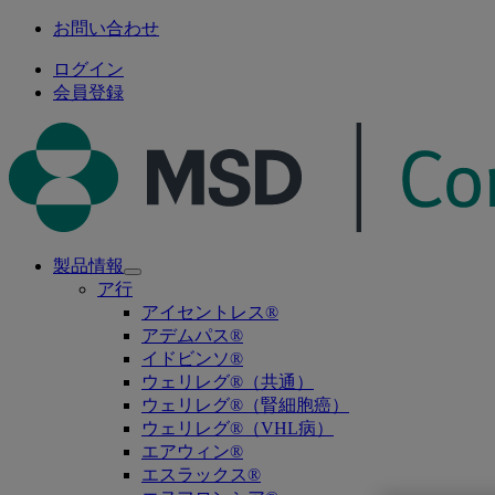
お問い合わせ
ログイン
会員登録
製品情報
Open
ア行
submenu
アイセントレス®
アデムパス®
イドビンソ®
ウェリレグ®（共通）
ウェリレグ®（腎細胞癌）
ウェリレグ®（VHL病）
エアウィン®
エスラックス®