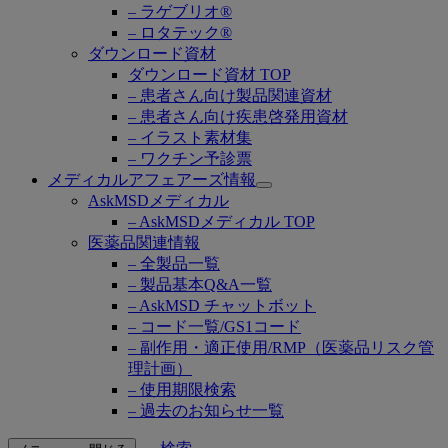
– ラゲブリオ®
– ロタテック®
ダウンロード資材
ダウンロード資材 TOP
– 患者さん向け製品関連資材
– 患者さん向け疾患啓発用資材
– イラスト素材集
– ワクチン予診票
メディカルアフェアーズ情報
Open
AskMSDメディカル
submenu
– AskMSDメディカル TOP
医薬品関連情報
– 全製品一覧
– 製品基本Q&A一覧
– AskMSD チャットボット
– コード一覧/GS1コード
– 副作用・適正使用/RMP（医薬品リスク管
理計画）
– 使用期限検索
– 過去のお知らせ一覧