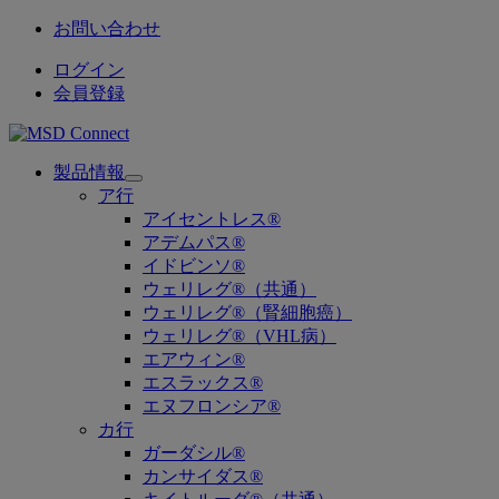
お問い合わせ
ログイン
会員登録
製品情報
Open
ア行
submenu
アイセントレス®
アデムパス®
イドビンソ®
ウェリレグ®（共通）
ウェリレグ®（腎細胞癌）
ウェリレグ®（VHL病）
エアウィン®
エスラックス®
エヌフロンシア®
カ行
ガーダシル®
カンサイダス®