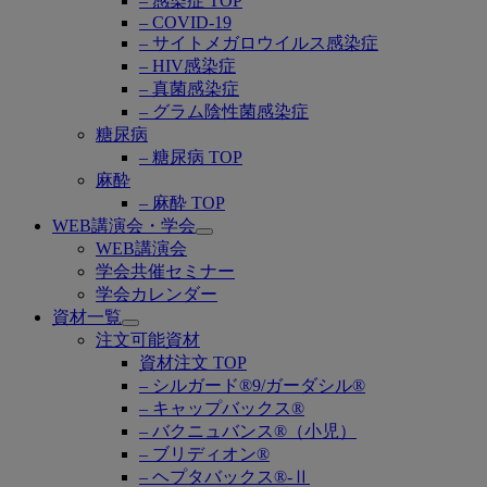
– 感染症 TOP
– COVID-19
– サイトメガロウイルス感染症
– HIV感染症
– 真菌感染症
– グラム陰性菌感染症
糖尿病
– 糖尿病 TOP
麻酔
– 麻酔 TOP
WEB講演会・学会
Open
WEB講演会
submenu
学会共催セミナー
学会カレンダー
資材一覧
Open
注文可能資材
submenu
資材注文 TOP
– シルガード®9/ガーダシル®
– キャップバックス®
– バクニュバンス®（小児）
– ブリディオン®
– ヘプタバックス®-Ⅱ