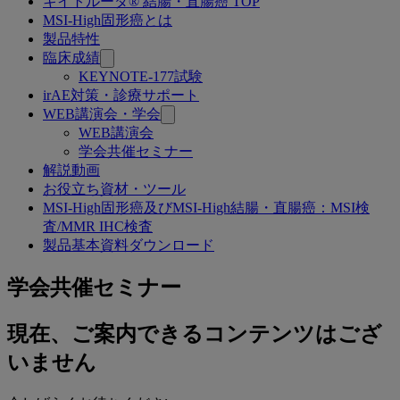
キイトルーダ® 結腸・直腸癌 TOP
関
MSI-High固形癌とは
連
製品特性
臨床成績
ペ
KEYNOTE-177試験
ー
irAE対策・診療サポート
WEB講演会・学会
ジ
WEB講演会
学会共催セミナー
解説動画
お役立ち資材・ツール
MSI-High固形癌及びMSI-High結腸・直腸癌：MSI検
査/MMR IHC検査
製品基本資料ダウンロード
学会共催セミナー
現在、ご案内できるコンテンツはござ
いません