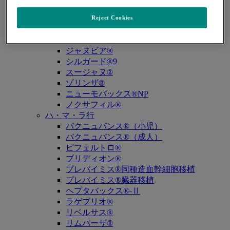
キュビシン®
サ・タ・ナ行
Reject Cookies
ザバクサ®
シベクトロ®
ジャヌビア®
シルガード®9
スージャヌ®
ゾリンザ®
ニューモバックス®NP
ノクサフィル®
ハ・マ・ラ行
バクニュバンス®（小児）
バクニュバンス®（成人）
ピフェルトロ®
ブリディオン®
プレバイミス®同種造血幹細胞移植
プレバイミス®臓器移植
ヘプタバックス®-Ⅱ
ラゲブリオ®
リベルサス®
リムパーザ®