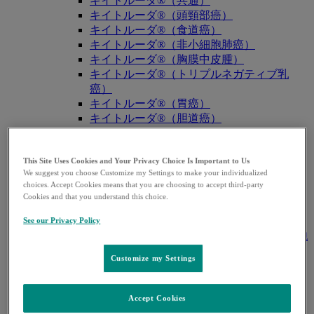
キイトルーダ®（共通）
キイトルーダ®（頭頸部癌）
キイトルーダ®（食道癌）
キイトルーダ®（非小細胞肺癌）
キイトルーダ®（胸膜中皮腫）
キイトルーダ®（トリプルネガティブ乳
癌）
キイトルーダ®（胃癌）
キイトルーダ®（胆道癌）
キイトルーダ®（腎細胞癌）
キイトルーダ®（尿路上皮癌）
This Site Uses Cookies and Your Privacy Choice Is Important to Us
キイトルーダ®（子宮体癌）
We suggest you choose Customize my Settings to make your individualized
キイトルーダ®（子宮頸癌）
choices. Accept Cookies means that you are choosing to accept third-party
キイトルーダ®（悪性黒色腫）
Cookies and that you understand this choice.
キイトルーダ®（古典的ホジキンリンパ
腫）
See our Privacy Policy
キイトルーダ®（原発性縦隔大細胞型B細胞
リンパ腫（PMBCL））
Customize my Settings
キイトルーダ®（MSI-High固形癌）
キイトルーダ®（MSI-High結腸・直腸癌）
キイトルーダ®（TMB-High固形癌）
Accept Cookies
キャップバックス®