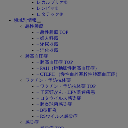
レカルブリオ®
レンビマ®
ロタテック®
領域別情報
Open
悪性腫瘍
submenu
– 悪性腫瘍 TOP
– 婦人科癌
– 泌尿器癌
– 消化器癌
肺高血圧症
– 肺高血圧症 TOP
– PAH（肺動脈性肺高血圧症）
– CTEPH （慢性血栓塞栓性肺高血圧症）
ワクチン・予防抗体薬
– ワクチン・予防抗体薬 TOP
– 子宮頸がん・HPV関連疾患
– ロタウイルス感染症
– 肺炎球菌感染症
– B型肝炎
– RSウイルス感染症
感染症