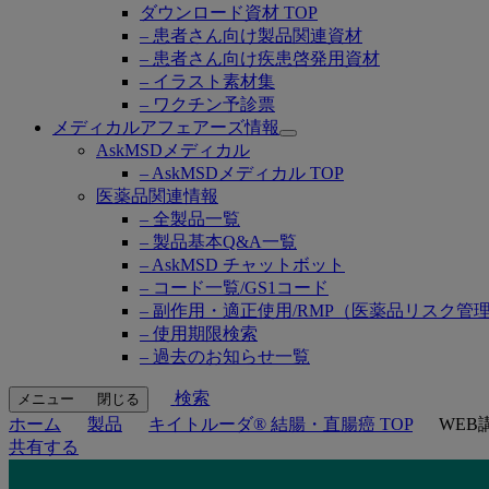
ダウンロード資材 TOP
– 患者さん向け製品関連資材
– 患者さん向け疾患啓発用資材
– イラスト素材集
– ワクチン予診票
メディカルアフェアーズ情報
Open
AskMSDメディカル
submenu
– AskMSDメディカル TOP
医薬品関連情報
– 全製品一覧
– 製品基本Q&A一覧
– AskMSD チャットボット
– コード一覧/GS1コード
– 副作用・適正使用/RMP（医薬品リスク管
– 使用期限検索
– 過去のお知らせ一覧
検索
メニュー
閉じる
ホーム
製品
キイトルーダ® 結腸・直腸癌 TOP
WEB
共有する