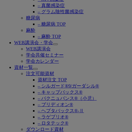
– 真菌感染症
– グラム陰性菌感染症
糖尿病
– 糖尿病 TOP
麻酔
– 麻酔 TOP
WEB講演会・学会
Open
WEB講演会
submenu
学会共催セミナー
学会カレンダー
資材一覧
Open
注文可能資材
submenu
資材注文 TOP
– シルガード®9/ガーダシル®
– キャップバックス®
– バクニュバンス®（小児）
– ブリディオン®
– ヘプタバックス®-Ⅱ
– ラゲブリオ®
– ロタテック®
ダウンロード資材