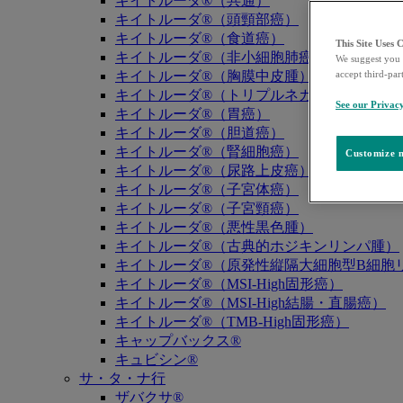
キイトルーダ®（共通）
キイトルーダ®（頭頸部癌）
キイトルーダ®（食道癌）
This Site Uses 
キイトルーダ®（非小細胞肺癌）
We suggest you 
キイトルーダ®（胸膜中皮腫）
accept third-par
キイトルーダ®（トリプルネガティブ乳癌）
See our Privac
キイトルーダ®（胃癌）
キイトルーダ®（胆道癌）
キイトルーダ®（腎細胞癌）
Customize m
キイトルーダ®（尿路上皮癌）
キイトルーダ®（子宮体癌）
キイトルーダ®（子宮頸癌）
キイトルーダ®（悪性黒色腫）
キイトルーダ®（古典的ホジキンリンパ腫）
キイトルーダ®（原発性縦隔大細胞型B細胞リ
キイトルーダ®（MSI-High固形癌）
キイトルーダ®（MSI-High結腸・直腸癌）
キイトルーダ®（TMB-High固形癌）
キャップバックス®
キュビシン®
サ・タ・ナ行
ザバクサ®