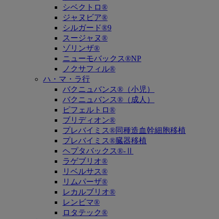
シベクトロ®
ジャヌビア®
シルガード®9
スージャヌ®
ゾリンザ®
ニューモバックス®NP
ノクサフィル®
ハ・マ・ラ行
バクニュバンス®（小児）
バクニュバンス®（成人）
ピフェルトロ®
ブリディオン®
プレバイミス®同種造血幹細胞移植
プレバイミス®臓器移植
ヘプタバックス®-Ⅱ
ラゲブリオ®
リベルサス®
リムパーザ®
レカルブリオ®
レンビマ®
ロタテック®