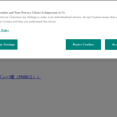
Cookies and Your Privacy Choice Is Important to Us
choose Customize my Settings to make your individualized choices. Accept Cookies means that y
ty Cookies and that you understand this choice.
y Policy
y Settings
Reject Cookies
Acc
ンパ腫（PMBCL））