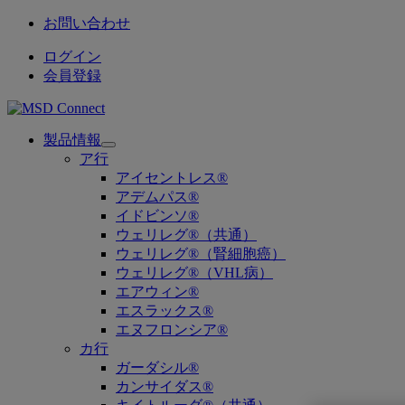
お問い合わせ
ログイン
会員登録
製品情報
Open
ア行
submenu
アイセントレス®
アデムパス®
イドビンソ®
ウェリレグ®（共通）
ウェリレグ®（腎細胞癌）
ウェリレグ®（VHL病）
エアウィン®
エスラックス®
エヌフロンシア®
カ行
ガーダシル®
カンサイダス®