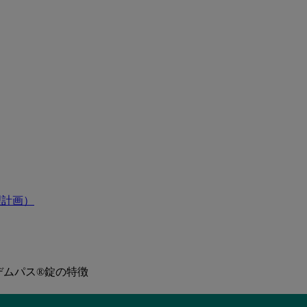
理計画）
デムパス®錠の特徴