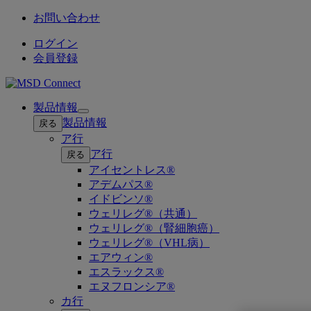
お問い合わせ
ログイン
会員登録
製品情報
Open
製品情報
戻る
submenu
ア行
ア行
戻る
アイセントレス®
アデムパス®
イドビンソ®
ウェリレグ®（共通）
ウェリレグ®（腎細胞癌）
ウェリレグ®（VHL病）
エアウィン®
エスラックス®
エヌフロンシア®
カ行