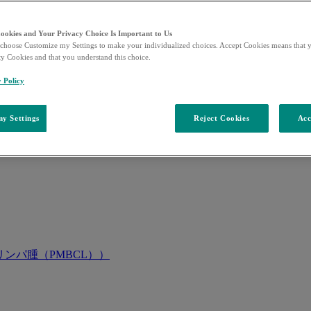
Cookies and Your Privacy Choice Is Important to Us
choose Customize my Settings to make your individualized choices. Accept Cookies means that y
ty Cookies and that you understand this choice.
y Policy
y Settings
Reject Cookies
Acc
ンパ腫（PMBCL））