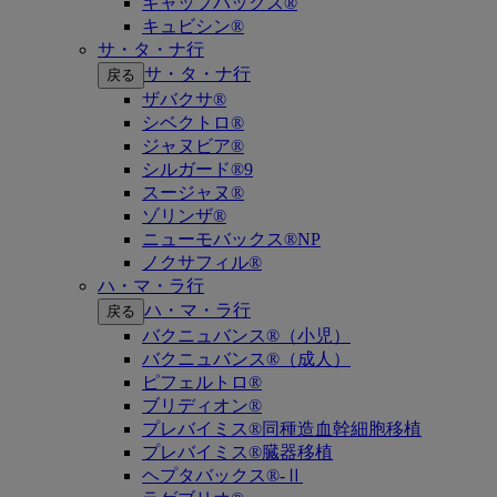
キャップバックス®
キュビシン®
サ・タ・ナ行
サ・タ・ナ行
戻る
ザバクサ®
シベクトロ®
ジャヌビア®
シルガード®9
スージャヌ®
ゾリンザ®
ニューモバックス®NP
ノクサフィル®
ハ・マ・ラ行
ハ・マ・ラ行
戻る
バクニュバンス®（小児）
バクニュバンス®（成人）
ピフェルトロ®
ブリディオン®
プレバイミス®同種造血幹細胞移植
プレバイミス®臓器移植
ヘプタバックス®-Ⅱ