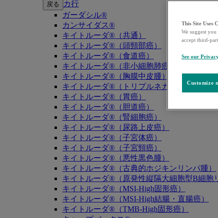
カ行
戻る
ガーダシル®
This Site Uses 
カンサイダス®
We suggest you 
キイトルーダ®（共通）
accept third-par
キイトルーダ®（頭頸部癌）
キイトルーダ®（食道癌）
See our Privac
キイトルーダ®（非小細胞肺癌）
キイトルーダ®（胸膜中皮腫）
Customize m
キイトルーダ®（トリプルネガティブ乳癌）
キイトルーダ®（胃癌）
キイトルーダ®（胆道癌）
キイトルーダ®（腎細胞癌）
キイトルーダ®（尿路上皮癌）
キイトルーダ®（子宮体癌）
キイトルーダ®（子宮頸癌）
キイトルーダ®（悪性黒色腫）
キイトルーダ®（古典的ホジキンリンパ腫）
キイトルーダ®（原発性縦隔大細胞型B細胞リ
キイトルーダ®（MSI-High固形癌）
キイトルーダ®（MSI-High結腸・直腸癌）
キイトルーダ®（TMB-High固形癌）