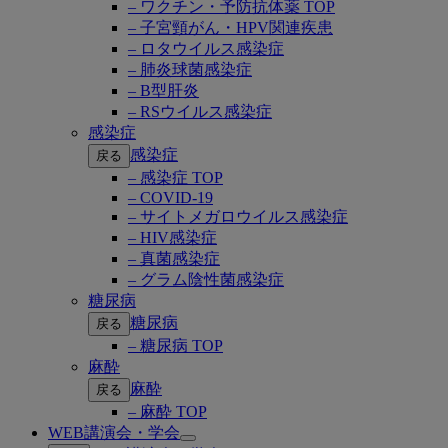
– ワクチン・予防抗体薬 TOP
– 子宮頸がん・HPV関連疾患
– ロタウイルス感染症
– 肺炎球菌感染症
– B型肝炎
– RSウイルス感染症
感染症
感染症
戻る
– 感染症 TOP
– COVID-19
– サイトメガロウイルス感染症
– HIV感染症
– 真菌感染症
– グラム陰性菌感染症
糖尿病
糖尿病
戻る
– 糖尿病 TOP
麻酔
麻酔
戻る
– 麻酔 TOP
WEB講演会・学会
Open