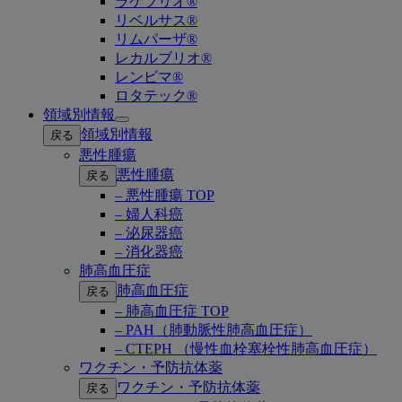
ラゲブリオ®
リベルサス®
リムパーザ®
レカルブリオ®
レンビマ®
ロタテック®
領域別情報
Open
領域別情報
戻る
submenu
悪性腫瘍
悪性腫瘍
戻る
– 悪性腫瘍 TOP
– 婦人科癌
– 泌尿器癌
– 消化器癌
肺高血圧症
肺高血圧症
戻る
– 肺高血圧症 TOP
– PAH（肺動脈性肺高血圧症）
– CTEPH （慢性血栓塞栓性肺高血圧症）
ワクチン・予防抗体薬
ワクチン・予防抗体薬
戻る