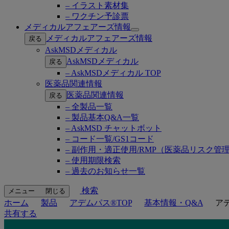
– イラスト素材集
– ワクチン予診票
メディカルアフェアーズ情報
Open
メディカルアフェアーズ情報
戻る
submenu
AskMSDメディカル
AskMSDメディカル
戻る
– AskMSDメディカル TOP
医薬品関連情報
医薬品関連情報
戻る
– 全製品一覧
– 製品基本Q&A一覧
– AskMSD チャットボット
– コード一覧/GS1コード
– 副作用・適正使用/RMP（医薬品リスク管
– 使用期限検索
– 過去のお知らせ一覧
検索
メニュー
閉じる
ホーム
製品
アデムパス®TOP
基本情報・Q&A
ア
共有する