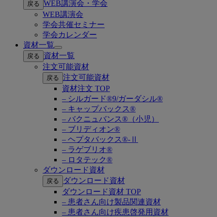
WEB講演会・学会
戻る
submenu
WEB講演会
学会共催セミナー
学会カレンダー
資材一覧
Open
資材一覧
戻る
submenu
注文可能資材
注文可能資材
戻る
資材注文 TOP
– シルガード®9/ガーダシル®
– キャップバックス®
– バクニュバンス®（小児）
– ブリディオン®
– ヘプタバックス®-Ⅱ
– ラゲブリオ®
– ロタテック®
ダウンロード資材
ダウンロード資材
戻る
ダウンロード資材 TOP
– 患者さん向け製品関連資材
– 患者さん向け疾患啓発用資材