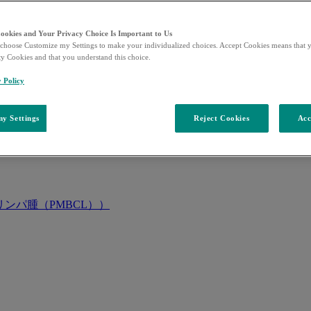
Cookies and Your Privacy Choice Is Important to Us
choose Customize my Settings to make your individualized choices. Accept Cookies means that y
ty Cookies and that you understand this choice.
y Policy
y Settings
Reject Cookies
Acc
ンパ腫（PMBCL））