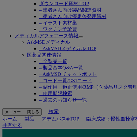
ダウンロード資材 TOP
– 患者さん向け製品関連資材
– 患者さん向け疾患啓発用資材
– イラスト素材集
– ワクチン予診票
メディカルアフェアーズ情報
Open
AskMSDメディカル
submenu
– AskMSDメディカル TOP
医薬品関連情報
– 全製品一覧
– 製品基本Q&A一覧
– AskMSD チャットボット
– コード一覧/GS1コード
– 副作用・適正使用/RMP（医薬品リスク管
– 使用期限検索
– 過去のお知らせ一覧
検索
メニュー
閉じる
ホーム
製品
アデムパス®TOP
臨床成績：慢性血栓塞栓
共有する