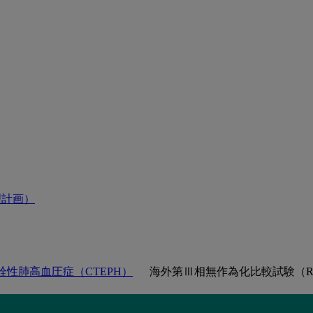
理計画）
性肺高血圧症（CTEPH）
海外第Ⅲ相無作為化比較試験（R