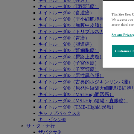
キイトルーダ®（共通）
キイトルーダ®（頭頸部癌）
キイトルーダ®（食道癌）
This Site Uses 
キイトルーダ®（非小細胞肺癌）
We suggest you 
キイトルーダ®（胸膜中皮腫）
accept third-par
キイトルーダ®（トリプルネガティブ乳癌）
See our Privac
キイトルーダ®（胃癌）
キイトルーダ®（胆道癌）
キイトルーダ®（腎細胞癌）
Customize m
キイトルーダ®（尿路上皮癌）
キイトルーダ®（子宮体癌）
キイトルーダ®（子宮頸癌）
キイトルーダ®（悪性黒色腫）
キイトルーダ®（古典的ホジキンリンパ腫）
キイトルーダ®（原発性縦隔大細胞型B細胞リ
キイトルーダ®（MSI-High固形癌）
キイトルーダ®（MSI-High結腸・直腸癌）
キイトルーダ®（TMB-High固形癌）
キャップバックス®
キュビシン®
サ・タ・ナ行
ザバクサ®