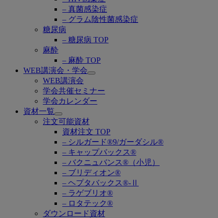
– 真菌感染症
– グラム陰性菌感染症
糖尿病
– 糖尿病 TOP
麻酔
– 麻酔 TOP
WEB講演会・学会
Open
WEB講演会
submenu
学会共催セミナー
学会カレンダー
資材一覧
Open
注文可能資材
submenu
資材注文 TOP
– シルガード®9/ガーダシル®
– キャップバックス®
– バクニュバンス®（小児）
– ブリディオン®
– ヘプタバックス®-Ⅱ
– ラゲブリオ®
– ロタテック®
ダウンロード資材