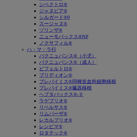
シベクトロ®
ジャヌビア®
シルガード®9
スージャヌ®
ゾリンザ®
ニューモバックス®NP
ノクサフィル®
ハ・マ・ラ行
バクニュバンス®（小児）
バクニュバンス®（成人）
ピフェルトロ®
ブリディオン®
プレバイミス®同種造血幹細胞移植
プレバイミス®臓器移植
ヘプタバックス®-Ⅱ
ラゲブリオ®
リベルサス®
リムパーザ®
レカルブリオ®
レンビマ®
ロタテック®