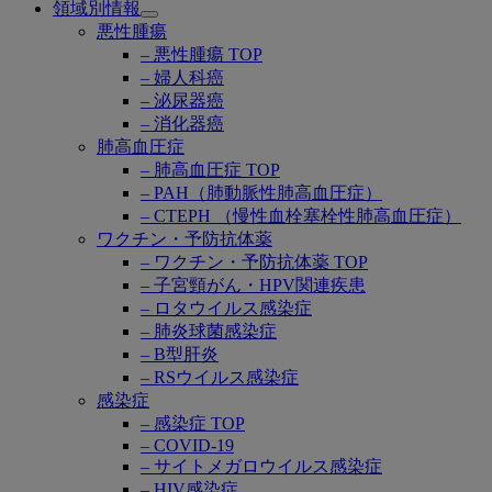
領域別情報
Open
悪性腫瘍
submenu
– 悪性腫瘍 TOP
– 婦人科癌
– 泌尿器癌
– 消化器癌
肺高血圧症
– 肺高血圧症 TOP
– PAH（肺動脈性肺高血圧症）
– CTEPH （慢性血栓塞栓性肺高血圧症）
ワクチン・予防抗体薬
– ワクチン・予防抗体薬 TOP
– 子宮頸がん・HPV関連疾患
– ロタウイルス感染症
– 肺炎球菌感染症
– B型肝炎
– RSウイルス感染症
感染症
– 感染症 TOP
– COVID-19
– サイトメガロウイルス感染症
– HIV感染症