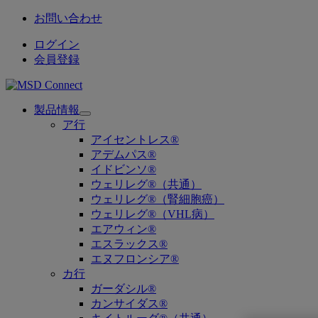
お問い合わせ
ログイン
会員登録
製品情報
Open
ア行
submenu
アイセントレス®
アデムパス®
イドビンソ®
ウェリレグ®（共通）
ウェリレグ®（腎細胞癌）
ウェリレグ®（VHL病）
エアウィン®
エスラックス®
エヌフロンシア®
カ行
ガーダシル®
カンサイダス®