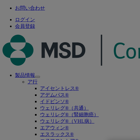
お問い合わせ
ログイン
会員登録
製品情報
Open
ア行
submenu
アイセントレス®
アデムパス®
イドビンソ®
ウェリレグ®（共通）
ウェリレグ®（腎細胞癌）
ウェリレグ®（VHL病）
エアウィン®
エスラックス®