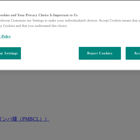
Cookies and Your Privacy Choice Is Important to Us
choose Customize my Settings to make your individualized choices. Accept Cookies means that y
ty Cookies and that you understand this choice.
y Policy
y Settings
Reject Cookies
Acc
ンパ腫（PMBCL））