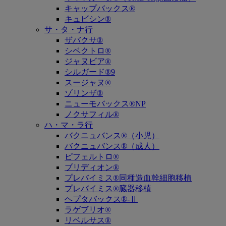
キャップバックス®
キュビシン®
サ・タ・ナ行
ザバクサ®
シベクトロ®
ジャヌビア®
シルガード®9
スージャヌ®
ゾリンザ®
ニューモバックス®NP
ノクサフィル®
ハ・マ・ラ行
バクニュバンス®（小児）
バクニュバンス®（成人）
ピフェルトロ®
ブリディオン®
プレバイミス®同種造血幹細胞移植
プレバイミス®臓器移植
ヘプタバックス®-Ⅱ
ラゲブリオ®
リベルサス®