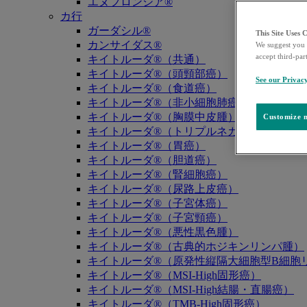
エヌフロンシア®
カ行
ガーダシル®
This Site Uses 
カンサイダス®
We suggest you 
accept third-par
キイトルーダ®（共通）
キイトルーダ®（頭頸部癌）
See our Privac
キイトルーダ®（食道癌）
キイトルーダ®（非小細胞肺癌）
キイトルーダ®（胸膜中皮腫）
Customize m
キイトルーダ®（トリプルネガティブ乳癌）
キイトルーダ®（胃癌）
キイトルーダ®（胆道癌）
キイトルーダ®（腎細胞癌）
キイトルーダ®（尿路上皮癌）
キイトルーダ®（子宮体癌）
キイトルーダ®（子宮頸癌）
キイトルーダ®（悪性黒色腫）
キイトルーダ®（古典的ホジキンリンパ腫）
キイトルーダ®（原発性縦隔大細胞型B細胞リ
キイトルーダ®（MSI-High固形癌）
キイトルーダ®（MSI-High結腸・直腸癌）
キイトルーダ®（TMB-High固形癌）