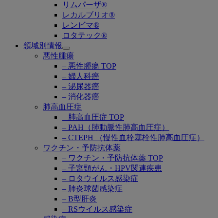
リムパーザ®
レカルブリオ®
レンビマ®
ロタテック®
領域別情報
Open
悪性腫瘍
submenu
– 悪性腫瘍 TOP
– 婦人科癌
– 泌尿器癌
– 消化器癌
肺高血圧症
– 肺高血圧症 TOP
– PAH（肺動脈性肺高血圧症）
– CTEPH （慢性血栓塞栓性肺高血圧症）
ワクチン・予防抗体薬
– ワクチン・予防抗体薬 TOP
– 子宮頸がん・HPV関連疾患
– ロタウイルス感染症
– 肺炎球菌感染症
– B型肝炎
– RSウイルス感染症