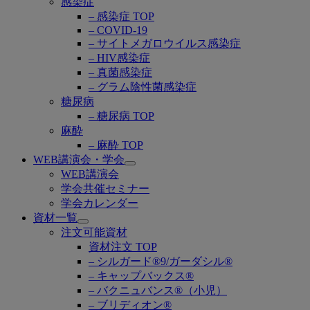
感染症
– 感染症 TOP
– COVID-19
– サイトメガロウイルス感染症
– HIV感染症
– 真菌感染症
– グラム陰性菌感染症
糖尿病
– 糖尿病 TOP
麻酔
– 麻酔 TOP
WEB講演会・学会
Open
WEB講演会
submenu
学会共催セミナー
学会カレンダー
資材一覧
Open
注文可能資材
submenu
資材注文 TOP
– シルガード®9/ガーダシル®
– キャップバックス®
– バクニュバンス®（小児）
– ブリディオン®