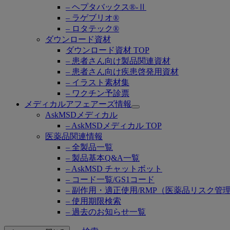
– ヘプタバックス®-Ⅱ
– ラゲブリオ®
– ロタテック®
ダウンロード資材
ダウンロード資材 TOP
– 患者さん向け製品関連資材
– 患者さん向け疾患啓発用資材
– イラスト素材集
– ワクチン予診票
メディカルアフェアーズ情報
Open
AskMSDメディカル
submenu
– AskMSDメディカル TOP
医薬品関連情報
– 全製品一覧
– 製品基本Q&A一覧
– AskMSD チャットボット
– コード一覧/GS1コード
– 副作用・適正使用/RMP（医薬品リスク管
– 使用期限検索
– 過去のお知らせ一覧