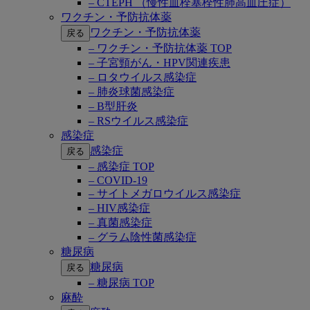
– CTEPH （慢性血栓塞栓性肺高血圧症）
ワクチン・予防抗体薬
ワクチン・予防抗体薬
戻る
– ワクチン・予防抗体薬 TOP
– 子宮頸がん・HPV関連疾患
– ロタウイルス感染症
– 肺炎球菌感染症
– B型肝炎
– RSウイルス感染症
感染症
感染症
戻る
– 感染症 TOP
– COVID-19
– サイトメガロウイルス感染症
– HIV感染症
– 真菌感染症
– グラム陰性菌感染症
糖尿病
糖尿病
戻る
– 糖尿病 TOP
麻酔