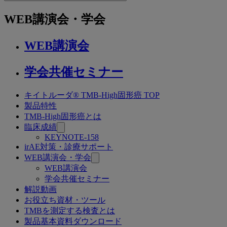
to
関
WEB講演会・学会
連
ペ
WEB講演会
ー
ジ
学会共催セミナー
キイトルーダ® TMB-High固形癌 TOP
関
製品特性
連
TMB-High固形癌とは
臨床成績
ペ
KEYNOTE-158
ー
irAE対策・診療サポート
WEB講演会・学会
ジ
WEB講演会
学会共催セミナー
解説動画
お役立ち資材・ツール
TMBを測定する検査とは
製品基本資料ダウンロード