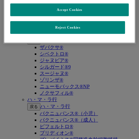
キイトルーダ®（MSI-High固形癌）
キイトルーダ®（MSI-High結腸・直腸癌）
Accept Cookies
キイトルーダ®（TMB-High固形癌）
キャップバックス®
キュビシン®
Reject Cookies
サ・タ・ナ行
サ・タ・ナ行
戻る
ザバクサ®
シベクトロ®
ジャヌビア®
シルガード®9
スージャヌ®
ゾリンザ®
ニューモバックス®NP
ノクサフィル®
ハ・マ・ラ行
ハ・マ・ラ行
戻る
バクニュバンス®（小児）
バクニュバンス®（成人）
ピフェルトロ®
ブリディオン®