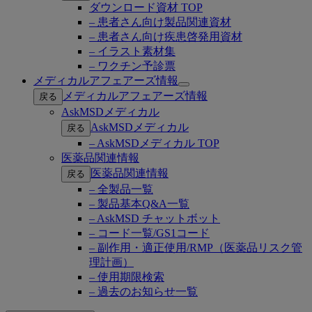
ダウンロード資材 TOP
– 患者さん向け製品関連資材
– 患者さん向け疾患啓発用資材
– イラスト素材集
– ワクチン予診票
メディカルアフェアーズ情報
Open
メディカルアフェアーズ情報
戻る
submenu
AskMSDメディカル
AskMSDメディカル
戻る
– AskMSDメディカル TOP
医薬品関連情報
医薬品関連情報
戻る
– 全製品一覧
– 製品基本Q&A一覧
– AskMSD チャットボット
– コード一覧/GS1コード
– 副作用・適正使用/RMP（医薬品リスク管
理計画）
– 使用期限検索
– 過去のお知らせ一覧