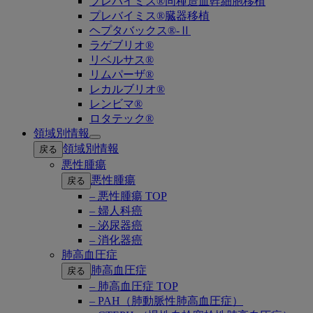
プレバイミス®同種造血幹細胞移植
プレバイミス®臓器移植
ヘプタバックス®-Ⅱ
ラゲブリオ®
リベルサス®
リムパーザ®
レカルブリオ®
レンビマ®
ロタテック®
領域別情報
Open
領域別情報
戻る
submenu
悪性腫瘍
悪性腫瘍
戻る
– 悪性腫瘍 TOP
– 婦人科癌
– 泌尿器癌
– 消化器癌
肺高血圧症
肺高血圧症
戻る
– 肺高血圧症 TOP
– PAH（肺動脈性肺高血圧症）