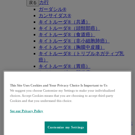
カ行
戻る
ガーダシル®
カンサイダス®
キイトルーダ®（共通）
キイトルーダ®（頭頸部癌）
キイトルーダ®（食道癌）
キイトルーダ®（非小細胞肺癌）
キイトルーダ®（胸膜中皮腫）
キイトルーダ®（トリプルネガティブ乳
癌）
キイトルーダ®（胃癌）
キイトルーダ®（胆道癌）
キイトルーダ®（腎細胞癌）
キイトルーダ®（尿路上皮癌）
This Site Uses Cookies and Your Privacy Choice Is Important to Us
We suggest you choose Customize my Settings to make your individualized
キイトルーダ®（子宮体癌）
choices. Accept Cookies means that you are choosing to accept third-party
キイトルーダ®（子宮頸癌）
Cookies and that you understand this choice.
キイトルーダ®（悪性黒色腫）
キイトルーダ®（古典的ホジキンリンパ
See our Privacy Policy
腫）
キイトルーダ®（原発性縦隔大細胞型B細胞
Customize my Settings
リンパ腫（PMBCL））