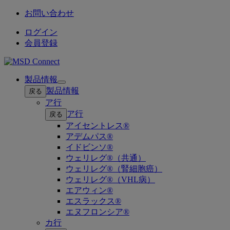
お問い合わせ
ログイン
会員登録
製品情報
Open
製品情報
戻る
submenu
ア行
ア行
戻る
アイセントレス®
アデムパス®
イドビンソ®
ウェリレグ®（共通）
ウェリレグ®（腎細胞癌）
ウェリレグ®（VHL病）
エアウィン®
エスラックス®
エヌフロンシア®
カ行