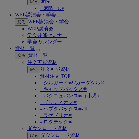
麻酔
戻る
– 麻酔 TOP
WEB講演会・学会
Open
WEB講演会・学会
戻る
submenu
WEB講演会
学会共催セミナー
学会カレンダー
資材一覧
Open
資材一覧
戻る
submenu
注文可能資材
注文可能資材
戻る
資材注文 TOP
– シルガード®9/ガーダシル®
– キャップバックス®
– バクニュバンス®（小児）
– ブリディオン®
– ヘプタバックス®-Ⅱ
– ラゲブリオ®
– ロタテック®
ダウンロード資材
ダウンロード資材
戻る