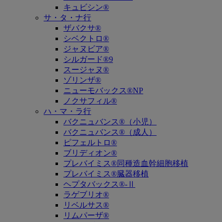
キュビシン®
サ・タ・ナ行
ザバクサ®
シベクトロ®
ジャヌビア®
シルガード®9
スージャヌ®
ゾリンザ®
ニューモバックス®NP
ノクサフィル®
ハ・マ・ラ行
バクニュバンス®（小児）
バクニュバンス®（成人）
ピフェルトロ®
ブリディオン®
プレバイミス®同種造血幹細胞移植
プレバイミス®臓器移植
ヘプタバックス®-Ⅱ
ラゲブリオ®
リベルサス®
リムパーザ®