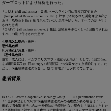
ダープロットにより解析を行った。
＊1 FAS（full analysis set）集団: ベースライン時に独立判定委員会
（Independent Review Committee: IRC）評価で確認された測定可能病変が
あり、治験薬を1回も投与されていない患者を除いた、すべての割り付け
された患者
＊2 APaT（all patients as treated）集団: 治験薬を少なくとも1回投与された
すべての割り付けされた患者
4. 効能又は効果
（抜粋）
悪性黒色腫
6. 用法及び用量
（抜粋）
〈悪性黒色腫〉
通常、成人には、ペムブロリズマブ（遺伝子組換え）として、1回200mg
を3週間間隔又は1回400mgを6週間間隔で30分間かけて点滴静注する。た
だし、術後補助療法の場合は、投与期間は12ヵ月間までとする。
患者背景
ECOG： Eastern Cooperative Oncology Group PS：performance status
＊1 全身療法として術前/術後補助療法のみの治療歴がある場合は「0」、
術前/術後補助療法も含め全身療法の治療歴がない場合を「NULL」とした
＊2 悪性腫瘍に対する免疫療法（試験実施時、イピリムマブ及びBRAF阻