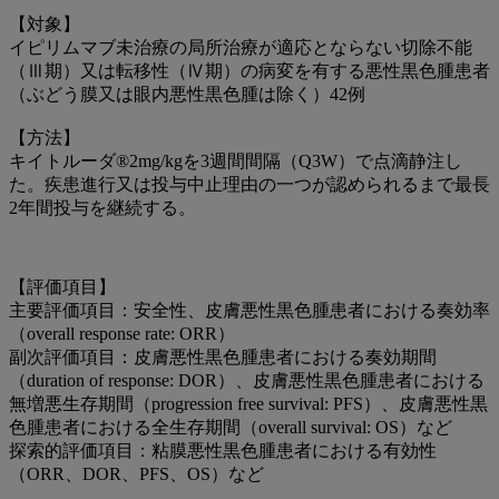
【対象】
イピリムマブ未治療の局所治療が適応とならない切除不能
（Ⅲ期）又は転移性（Ⅳ期）の病変を有する悪性黒色腫患者
（ぶどう膜又は眼内悪性黒色腫は除く）42例
【方法】
キイトルーダ®2mg/kgを3週間間隔（Q3W）で点滴静注し
た。疾患進行又は投与中止理由の一つが認められるまで最長
2年間投与を継続する。
【評価項目】
主要評価項目：安全性、皮膚悪性黒色腫患者における奏効率
（overall response rate: ORR）
副次評価項目：皮膚悪性黒色腫患者における奏効期間
（duration of response: DOR）、皮膚悪性黒色腫患者における
無増悪生存期間（progression free survival: PFS）、皮膚悪性黒
色腫患者における全生存期間（overall survival: OS）など
探索的評価項目：粘膜悪性黒色腫患者における有効性
（ORR、DOR、PFS、OS）など