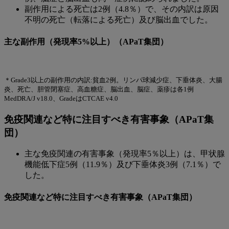
副作用による死亡は2例（4.8％）で、その内訳は原因
不明の死亡（転落による死亡）及び脳出血でした。
主な副作用（発現率5%以上）（APaT集団）
＊Grade3以上の副作用の内訳:貧血2例。リンパ球減少症、下垂体炎、大腸
炎、死亡、胆管閉塞症、高血糖症、脳出血、脳症、薬疹は各1例
MedDRA/J v18.0、GradeはCTCAE v4.0
免疫関連など特に注目すべき有害事象（APaT集
団）
主な免疫関連の有害事象（発現率5％以上）は、甲状腺
機能低下症5例（11.9％）及び下垂体炎3例（7.1％）で
した。
免疫関連など特に注目すべき有害事象（APaT集団）