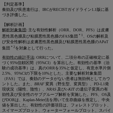
【判定基準】
奏効及び疾患進行は、IRCがRECISTガイドライン1.1版に基
づき評価した。
【解析計画】
解析対象集団
: 主な有効性解析（ORR、DOR、PFS）は皮膚
＊1
悪性黒色腫及び粘膜悪性黒色腫のFAS集団
、OSの解析及
び安全性解析は皮膚悪性黒色腫及び粘膜悪性黒色腫のAPaT
＊2
集団
を対象として行った。
有効性の統計手法
: ORRについて、二項分布の正確検定に基
づく95%信頼区間（95%CI）を算出した。有効性の基準（治
験の成功基準）は、真のORRを35%と仮定し、有意水準片側
2.5%、95%CIの下限を10%とした。主要な解析対象集団
（FAS）では、奏効のデータがない患者は無効例としてカウ
ントした。また、
BRAF
変異（野生型、変異型）、PD-L1発
現状況（陽性、陰性）、
NRAS
及び
c-KIT
の遺伝子変異の有
効性及び安全性のサブグループ解析を実施した。PFS、OS及
びDORは、Kaplan-Meier法を用いて生存曲線を推定し、中央
値を算出した。有効性の評価項目は、フォレストプロット、
スイマーズプロット、ウォーターフォールプロット、スパイ