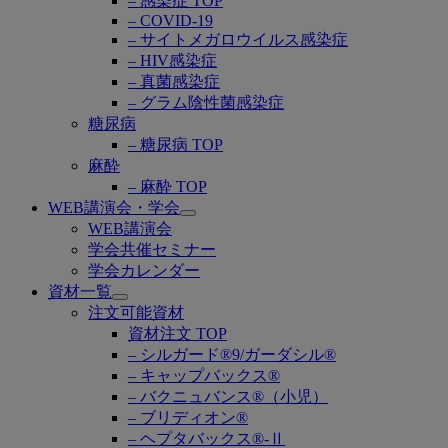
– 感染症 TOP
– COVID-19
– サイトメガロウイルス感染症
– HIV感染症
– 真菌感染症
– グラム陰性菌感染症
糖尿病
– 糖尿病 TOP
麻酔
– 麻酔 TOP
WEB講演会・学会
Open
WEB講演会
submenu
学会共催セミナー
学会カレンダー
資材一覧
Open
注文可能資材
submenu
資材注文 TOP
– シルガード®9/ガーダシル®
– キャップバックス®
– バクニュバンス®（小児）
– ブリディオン®
– ヘプタバックス®-Ⅱ