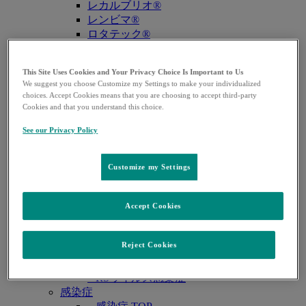
レカルブリオ®
レンビマ®
ロタテック®
領域別情報
Open
悪性腫瘍
submenu
This Site Uses Cookies and Your Privacy Choice Is Important to Us
– 悪性腫瘍 TOP
We suggest you choose Customize my Settings to make your individualized
– 婦人科癌
choices. Accept Cookies means that you are choosing to accept third-party
– 泌尿器癌
Cookies and that you understand this choice.
– 消化器癌
See our Privacy Policy
肺高血圧症
– 肺高血圧症 TOP
– PAH（肺動脈性肺高血圧症）
Customize my Settings
– CTEPH （慢性血栓塞栓性肺高血圧症）
ワクチン・予防抗体薬
– ワクチン・予防抗体薬 TOP
Accept Cookies
– 子宮頸がん・HPV関連疾患
– ロタウイルス感染症
Reject Cookies
– 肺炎球菌感染症
– B型肝炎
– RSウイルス感染症
感染症