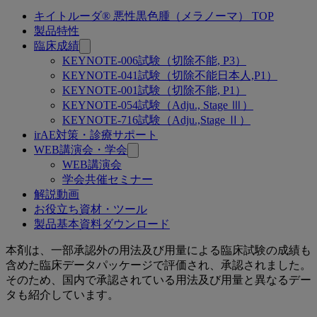
キイトルーダ® 悪性黒色腫（メラノーマ） TOP
関
製品特性
連
臨床成績
KEYNOTE-006試験（切除不能, P3）
ペ
KEYNOTE-041試験（切除不能日本人,P1）
ー
KEYNOTE-001試験（切除不能, P1）
KEYNOTE-054試験（Adju., Stage Ⅲ）
ジ
KEYNOTE-716試験（Adju.,Stage Ⅱ）
irAE対策・診療サポート
WEB講演会・学会
WEB講演会
学会共催セミナー
解説動画
お役立ち資材・ツール
製品基本資料ダウンロード
KEYNOTE-
本剤は、一部承認外の用法及び用量による臨床試験の成績も
含めた臨床データパッケージで評価され、承認されました。
041
そのため、国内で承認されている用法及び用量と異なるデー
試
タも紹介しています。
験