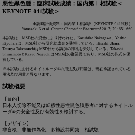
悪性黒色腫：臨床試験成績：国内第Ⅰ相試験＜
（切
KEYNOTE-041試験＞
除
承認時評価資料：国内第Ⅰ相試験（KEYNOTE-041試験）
不
Yamazaki N et al.
Cancer Chemother Pharmacol
2017; 79: 651-660
能
本試験は、MSD社の資金により行われた。Kazuhiko Nakagawa、Yoshio
Kiyoharaは、MSD社から研究助成金を受領している。Hisashi Uhara、
日
Tatsuya TakenouchiはMSD社から講演の謝礼を受領している。Takashi
ShimamotoとKazuo NoguchiはMSD社の従業員であり、MSD社の株式を保
本
有している。
人,P1）
※本試験におけるキイトルーダ®の用法及び用量は、現在承認されている
用法及び用量と異なります。
試験概要
【目的】
日本人切除不能又は転移性悪性黒色腫患者に対するキイトル
ーダ®の安全性及び有効性を検討する。
【デザイン】
非盲検、非無作為化、多施設共同第Ⅰ相試験