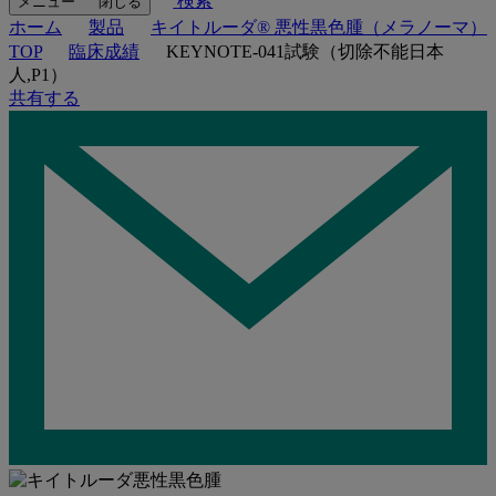
検索
メニュー
閉じる
ホーム
製品
キイトルーダ® 悪性黒色腫（メラノーマ）
TOP
臨床成績
KEYNOTE-041試験（切除不能日本
人,P1）
共有する