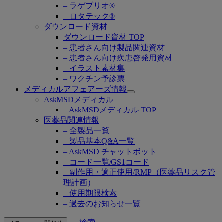
– ラゲブリオ®
– ロタテック®
ダウンロード資材
ダウンロード資材 TOP
– 患者さん向け製品関連資材
– 患者さん向け疾患啓発用資材
– イラスト素材集
– ワクチン予診票
メディカルアフェアーズ情報
Open
AskMSDメディカル
submenu
– AskMSDメディカル TOP
医薬品関連情報
– 全製品一覧
– 製品基本Q&A一覧
– AskMSD チャットボット
– コード一覧/GS1コード
– 副作用・適正使用/RMP（医薬品リスク管
理計画）
– 使用期限検索
– 過去のお知らせ一覧