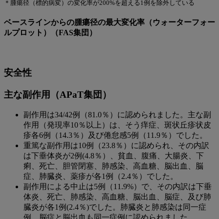
＊腫瘍径（標的病変）の変化率が200%を超える1例を除外している
ベースラインからの腫瘍径の最大変化率（ウォーターフォー
ルプロット）（FAS集団）
安全性
主な副作用（APaT集団）
副作用は34/42例（81.0％）に認められました。主な副
作用（発現率10％以上）は、そう痒症、斑状丘疹状皮
疹各6例（14.3％）及び倦怠感5例（11.9％）でした。
重篤な副作用は10例（23.8％）に認められ、その内訳
は下垂体炎が2例(4.8％）、貧血、腹痛、大腸炎、下
痢、死亡、胆管閉塞、肺感染、高血糖、脳出血、脳
症、肺臓炎、薬疹が各1例（2.4％）でした。
副作用による中止は5例（11.9%）で、その内訳は下垂
体炎、死亡、肺感染、高血糖、脳出血、脳症、及び肺
臓炎が各1例(2.4％)でした。肺臓炎と肺感染は同一症
例、脳症と脳出血も同一症例に認められました。