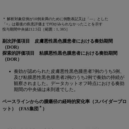
＊ 解析対象症例が10例未満のために例数表記又は「―」とした
「+」は最後の疾患評価までPDがみられなかったことを示す
投与期間中央値212.5日［範囲：1, 385］
副次評価項目 皮膚悪性黒色腫患者における奏効期間
（DOR)
探索的評価項目 粘膜悪性黒色腫患者における奏効期間
（DOR）
奏効が認められた皮膚悪性黒色腫患者7例のうち5例、
及び粘膜悪性黒色腫患者2例のうち2例で奏効の持続が
観察されました。データカットオフ時点における奏効
期間の中央値は未到達でした。
ベースラインからの腫瘍径の経時的変化率（スパイダープロ
＊
ット）（FAS集団
）