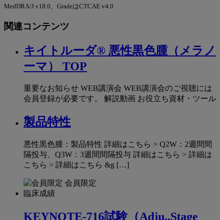
MedDRA/J v18.0、GradeはCTCAE v4.0
関連コンテンツ
キイトルーダ® 悪性黒色腫（メラノ
ーマ） TOP
重要なお知らせ WEB講演会 WEB講演会のご視聴には
会員登録が必要です。 解説動画 お役立ち資材・ツール
製品特性
悪性黒色腫：製品特性 詳細はこちら > Q2W：2週間間
隔投与、Q3W：3週間間隔投与 詳細はこちら > 詳細は
こちら > 詳細はこちら &g […]
会員限定
臨床成績
KEYNOTE-716試験（Adju.,Stage