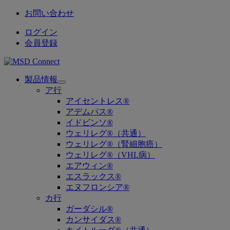
お問い合わせ
ログイン
会員登録
製品情報
Open
ア行
submenu
アイセントレス®
アデムパス®
イドビンソ®
ウェリレグ®（共通）
ウェリレグ®（腎細胞癌）
ウェリレグ®（VHL病）
エアウィン®
エスラックス®
エヌフロンシア®
カ行
ガーダシル®
カンサイダス®