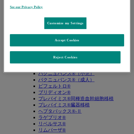
キュビシン®
See our Privacy Policy
サ・タ・ナ行
ザバクサ®
シベクトロ®
Customize my Settings
ジャヌビア®
シルガード®9
Accept Cookies
スージャヌ®
ゾリンザ®
ニューモバックス®NP
Reject Cookies
ノクサフィル®
ハ・マ・ラ行
バクニュバンス®（小児）
バクニュバンス®（成人）
ピフェルトロ®
ブリディオン®
プレバイミス®同種造血幹細胞移植
プレバイミス®臓器移植
ヘプタバックス®-Ⅱ
ラゲブリオ®
リベルサス®
リムパーザ®