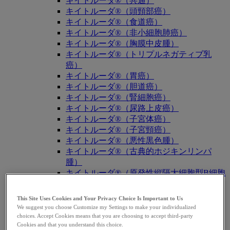
キイトルーダ®（共通）
キイトルーダ®（頭頸部癌）
キイトルーダ®（食道癌）
キイトルーダ®（非小細胞肺癌）
キイトルーダ®（胸膜中皮腫）
キイトルーダ®（トリプルネガティブ乳
癌）
キイトルーダ®（胃癌）
キイトルーダ®（胆道癌）
キイトルーダ®（腎細胞癌）
キイトルーダ®（尿路上皮癌）
キイトルーダ®（子宮体癌）
キイトルーダ®（子宮頸癌）
キイトルーダ®（悪性黒色腫）
キイトルーダ®（古典的ホジキンリンパ
腫）
キイトルーダ®（原発性縦隔大細胞型B細胞
リンパ腫（PMBCL））
キイトルーダ®（MSI-High固形癌）
This Site Uses Cookies and Your Privacy Choice Is Important to Us
キイトルーダ®（MSI-High結腸・直腸癌）
We suggest you choose Customize my Settings to make your individualized
キイトルーダ®（TMB-High固形癌）
choices. Accept Cookies means that you are choosing to accept third-party
Cookies and that you understand this choice.
キャップバックス®