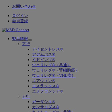
お問い合わせ
ログイン
会員登録
製品情報
Open
ア行
submenu
アイセントレス®
アデムパス®
イドビンソ®
ウェリレグ®（共通）
ウェリレグ®（腎細胞癌）
ウェリレグ®（VHL病）
エアウィン®
エスラックス®
エヌフロンシア®
カ行
ガーダシル®
カンサイダス®