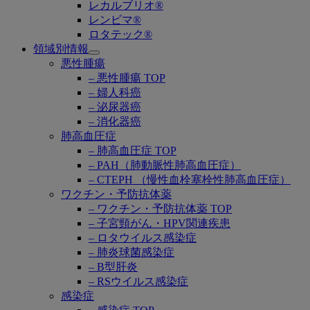
レカルブリオ®
レンビマ®
ロタテック®
領域別情報
Open
悪性腫瘍
submenu
– 悪性腫瘍 TOP
– 婦人科癌
– 泌尿器癌
– 消化器癌
肺高血圧症
– 肺高血圧症 TOP
– PAH（肺動脈性肺高血圧症）
– CTEPH （慢性血栓塞栓性肺高血圧症）
ワクチン・予防抗体薬
– ワクチン・予防抗体薬 TOP
– 子宮頸がん・HPV関連疾患
– ロタウイルス感染症
– 肺炎球菌感染症
– B型肝炎
– RSウイルス感染症
感染症