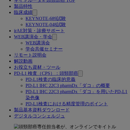
キイトルーダ® 頭頸部癌 TOP
関
製品特性
連
臨床成績
KEYNOTE-689試験
ペ
KEYNOTE-048試験
ー
irAE対策・診療サポート
WEB講演会・学会
ジ
WEB講演会
学会共催セミナー
リモート説明会
解説動画
お役立ち資材・ツール
PD-L1 検査（CPS）：頭頸部癌
PD-L1検査の臨床的意義
PD-L1 IHC 22C3 pharmDx「ダコ」の概要
PD-L1 IHC 22C3 pharmDx「ダコ」を用いたPD-L1
染色像
PD-L1検査における精度管理のポイント
製品基本資料ダウンロード
デジタルコンシェルジュ
デ