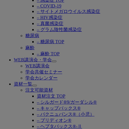
– 感染症 TOP
– COVID-19
– サイトメガロウイルス感染症
– HIV感染症
– 真菌感染症
– グラム陰性菌感染症
糖尿病
– 糖尿病 TOP
麻酔
– 麻酔 TOP
WEB講演会・学会
Open
WEB講演会
submenu
学会共催セミナー
学会カレンダー
資材一覧
Open
注文可能資材
submenu
資材注文 TOP
– シルガード®9/ガーダシル®
– キャップバックス®
– バクニュバンス®（小児）
– ブリディオン®
– ヘプタバックス®-Ⅱ