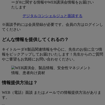
ジ
タ
デジタルコンシェルジュと面談する
ル
※面談予約には会員登録が必要です。会員の方はログインし
コ
てください
ン
どんな情報を提供してくれるの？
シ
キイトルーダ®製品関連情報を中心に、先生のお役に立つ情
ェ
報をピックアップしてお届けいたします！先生からのご質問
ル
やご要望もお気軽にお問い合わせください。
ジ
ュ
情報提供方法は？
WEB（電話）面談 またはメールでの情報提供方法がありま
す。