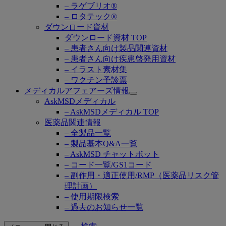
– ラゲブリオ®
– ロタテック®
ダウンロード資材
ダウンロード資材 TOP
– 患者さん向け製品関連資材
– 患者さん向け疾患啓発用資材
– イラスト素材集
– ワクチン予診票
メディカルアフェアーズ情報
Open
AskMSDメディカル
submenu
– AskMSDメディカル TOP
医薬品関連情報
– 全製品一覧
– 製品基本Q&A一覧
– AskMSD チャットボット
– コード一覧/GS1コード
– 副作用・適正使用/RMP（医薬品リスク管
理計画）
– 使用期限検索
– 過去のお知らせ一覧