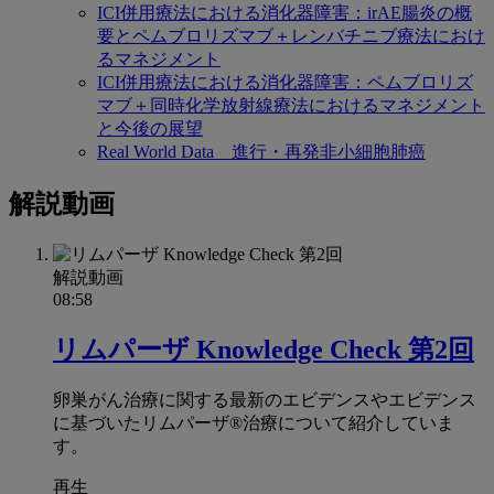
ICI併用療法における消化器障害：irAE腸炎の概
要とペムブロリズマブ＋レンバチニブ療法におけ
るマネジメント
ICI併用療法における消化器障害：ペムブロリズ
マブ＋同時化学放射線療法におけるマネジメント
と今後の展望
Real World Data 進行・再発非小細胞肺癌
解説動画
解説動画
08:58
リムパーザ Knowledge Check 第2回
卵巣がん治療に関する最新のエビデンスやエビデンス
に基づいたリムパーザ®治療について紹介していま
す。
再生