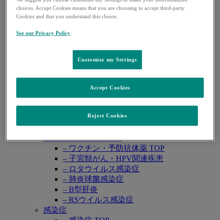
レカルブリオ®
choices. Accept Cookies means that you are choosing to accept third-party
レンビマ®
Cookies and that you understand this choice.
ロタテック®
See our Privacy Policy
領域別情報
Open
悪性腫瘍
submenu
– 悪性腫瘍 TOP
Customize my Settings
– 婦人科癌
– 泌尿器癌
– 消化器癌
Accept Cookies
肺高血圧症
– 肺高血圧症 TOP
Reject Cookies
– PAH（肺動脈性肺高血圧症）
– CTEPH （慢性血栓塞栓性肺高血圧症）
ワクチン・予防抗体薬
– ワクチン・予防抗体薬 TOP
– 子宮頸がん・HPV関連疾患
– ロタウイルス感染症
– 肺炎球菌感染症
– B型肝炎
– RSウイルス感染症
感染症