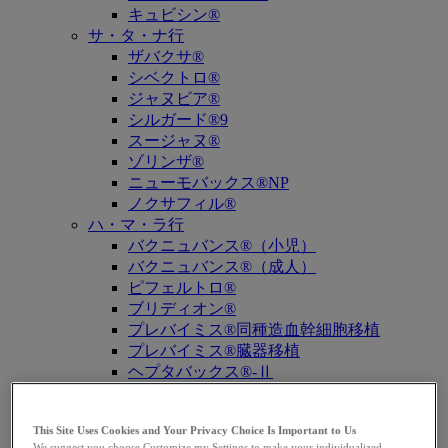
キュビシン®
サ・タ・ナ行
ザバクサ®
シベクトロ®
ジャヌビア®
シルガード®9
スージャヌ®
ゾリンザ®
ニューモバックス®NP
ノクサフィル®
ハ・マ・ラ行
バクニュバンス®（小児）
バクニュバンス®（成人）
ピフェルトロ®
ブリディオン®
プレバイミス®同種造血幹細胞移植
プレバイミス®臓器移植
ヘプタバックス®-Ⅱ
ラゲブリオ®
リベルサス®
This Site Uses Cookies and Your Privacy Choice Is Important to Us
リムパーザ®
We suggest you choose Customize my Settings to make your individualized