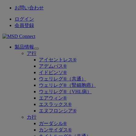
お問い合わせ
ログイン
会員登録
製品情報
Open
ア行
submenu
アイセントレス®
アデムパス®
イドビンソ®
ウェリレグ®（共通）
ウェリレグ®（腎細胞癌）
ウェリレグ®（VHL病）
エアウィン®
エスラックス®
エヌフロンシア®
カ行
ガーダシル®
カンサイダス®