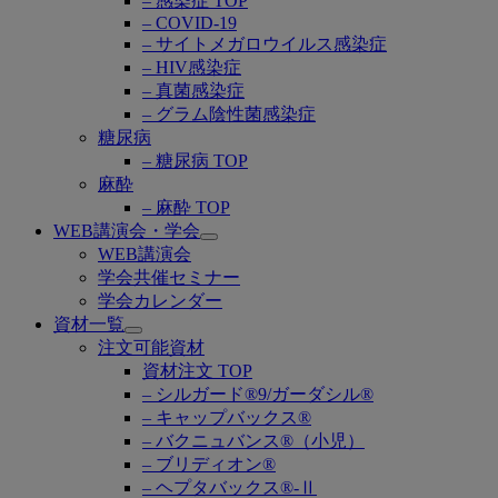
– 感染症 TOP
– COVID-19
– サイトメガロウイルス感染症
– HIV感染症
– 真菌感染症
– グラム陰性菌感染症
糖尿病
– 糖尿病 TOP
麻酔
– 麻酔 TOP
WEB講演会・学会
Open
WEB講演会
submenu
学会共催セミナー
学会カレンダー
資材一覧
Open
注文可能資材
submenu
資材注文 TOP
– シルガード®9/ガーダシル®
– キャップバックス®
– バクニュバンス®（小児）
– ブリディオン®
– ヘプタバックス®-Ⅱ