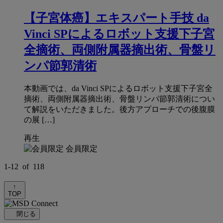
【子宮体癌】エキスパート手技 da
Vinci SPによるロボット支援下子宮
全摘術、両側附属器摘出術、骨盤リ
ンパ節郭清術
本動画では、da Vinci SPによるロボット支援下子宮全
摘術、両側附属器摘出術、骨盤リンパ節郭清術につい
て解説をいただきました。後方アプローチでの後腹膜
の展 […]
再生
会員限定
1
-
12
of
118
↑
TOP
閉じる