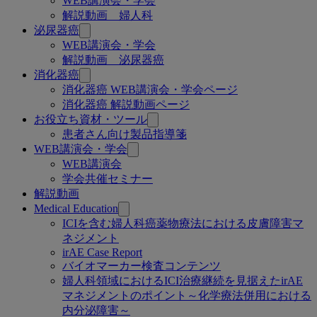
WEB講演会・学会
解説動画 婦人科
ペ
泌尿器癌
ー
WEB講演会・学会
解説動画 泌尿器癌
ジ
消化器癌
消化器癌 WEB講演会・学会ページ
消化器癌 解説動画ページ
お役立ち資材・ツール
患者さん向け製品指導箋
WEB講演会・学会
WEB講演会
学会共催セミナー
解説動画
Medical Education
ICIを含む婦人科癌薬物療法における皮膚障害マ
ネジメント
irAE Case Report
バイオマーカー検査コンテンツ
婦人科領域におけるICI治療継続を見据えたirAE
マネジメントのポイント～化学療法併用における
内分泌障害～