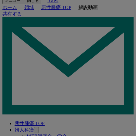
検索
メニュー
閉じる
ホーム
領域
悪性腫瘍 TOP
解説動画
共有する
悪性腫瘍 TOP
関
婦人科癌
連