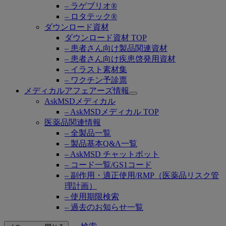
– ラゲブリオ®
– ロタテック®
ダウンロード資材
ダウンロード資材 TOP
– 患者さん向け製品関連資材
– 患者さん向け疾患啓発用資材
– イラスト素材集
– ワクチン予診票
メディカルアフェアーズ情報
Open
AskMSDメディカル
submenu
– AskMSDメディカル TOP
医薬品関連情報
– 全製品一覧
– 製品基本Q&A一覧
– AskMSD チャットボット
– コード一覧/GS1コード
– 副作用・適正使用/RMP（医薬品リスク管
理計画）
– 使用期限検索
– 過去のお知らせ一覧