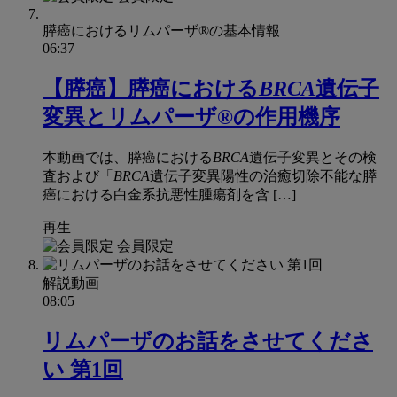
膵癌におけるリムパーザ®の基本情報
06:37
【膵癌】膵癌における
BRCA
遺伝子
変異とリムパーザ®の作用機序
本動画では、膵癌における
BRCA
遺伝子変異とその検
査および「
BRCA
遺伝子変異陽性の治癒切除不能な膵
癌における白金系抗悪性腫瘍剤を含 […]
再生
会員限定
解説動画
08:05
リムパーザのお話をさせてくださ
い 第1回