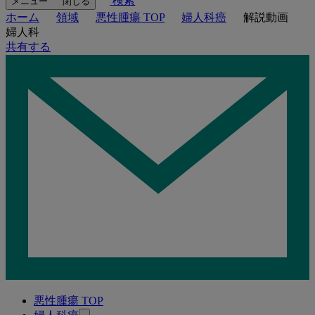
検索
メニュー
閉じる
ホーム
領域
悪性腫瘍 TOP
婦人科癌
解説動画
婦人科
共有する
悪性腫瘍 TOP
関