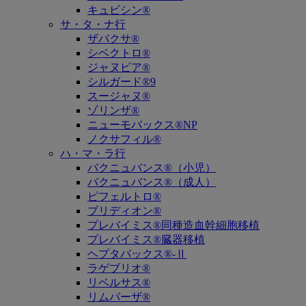
キュビシン®
サ・タ・ナ行
ザバクサ®
シベクトロ®
ジャヌビア®
シルガード®9
スージャヌ®
ゾリンザ®
ニューモバックス®NP
ノクサフィル®
ハ・マ・ラ行
バクニュバンス®（小児）
バクニュバンス®（成人）
ピフェルトロ®
ブリディオン®
プレバイミス®同種造血幹細胞移植
プレバイミス®臓器移植
ヘプタバックス®-Ⅱ
ラゲブリオ®
リベルサス®
リムパーザ®