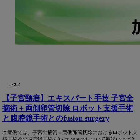
17:02
【⼦宮頸癌】エキスパート⼿技 ⼦宮全
摘術＋両側卵管切除 ロボット⽀援⼿術
と腹腔鏡⼿術とのfusion surgery
本症例では、⼦宮全摘術＋両側卵管切除におけるロボット⽀
援⼿術及び腹腔鏡⼿術のfusion surgeryについて解説いただき