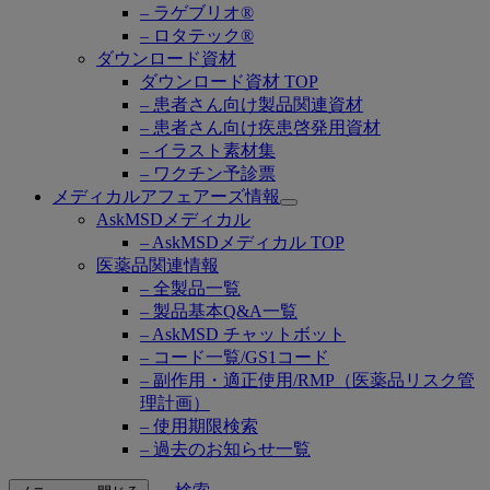
– ラゲブリオ®
– ロタテック®
ダウンロード資材
ダウンロード資材 TOP
– 患者さん向け製品関連資材
– 患者さん向け疾患啓発用資材
– イラスト素材集
– ワクチン予診票
メディカルアフェアーズ情報
Open
AskMSDメディカル
submenu
– AskMSDメディカル TOP
医薬品関連情報
– 全製品一覧
– 製品基本Q&A一覧
– AskMSD チャットボット
– コード一覧/GS1コード
– 副作用・適正使用/RMP（医薬品リスク管
理計画）
– 使用期限検索
– 過去のお知らせ一覧