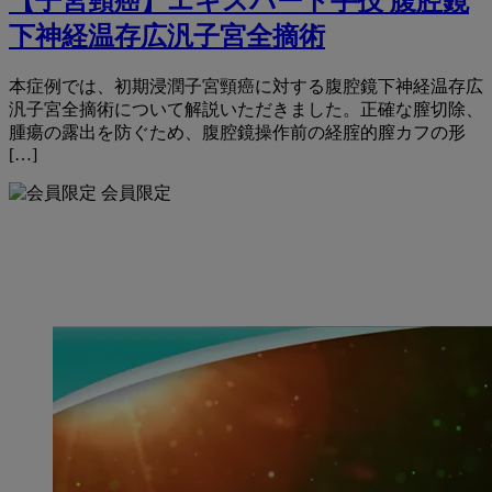
【子宮頸癌】エキスパート手技 腹腔鏡
下神経温存広汎子宮全摘術
本症例では、初期浸潤子宮頸癌に対する腹腔鏡下神経温存広
汎子宮全摘術について解説いただきました。正確な膣切除、
腫瘍の露出を防ぐため、腹腔鏡操作前の経腟的膣カフの形
[…]
会員限定