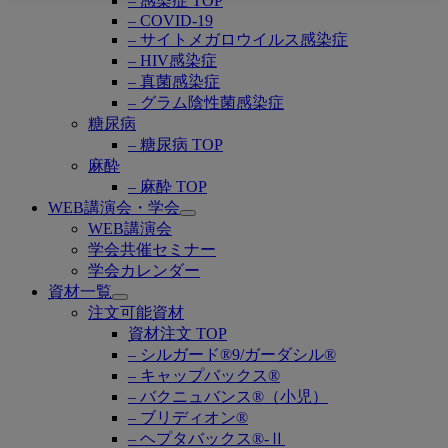
– 感染症 TOP
– COVID-19
– サイトメガロウイルス感染症
– HIV感染症
– 真菌感染症
– グラム陰性菌感染症
糖尿病
– 糖尿病 TOP
麻酔
– 麻酔 TOP
WEB講演会・学会
Open
WEB講演会
submenu
学会共催セミナー
学会カレンダー
資材一覧
Open
注文可能資材
submenu
資材注文 TOP
– シルガード®9/ガーダシル®
– キャップバックス®
– バクニュバンス®（小児）
– ブリディオン®
– ヘプタバックス®-Ⅱ