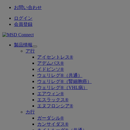
お問い合わせ
ログイン
会員登録
製品情報
Open
ア行
submenu
アイセントレス®
アデムパス®
イドビンソ®
ウェリレグ®（共通）
ウェリレグ®（腎細胞癌）
ウェリレグ®（VHL病）
エアウィン®
エスラックス®
エヌフロンシア®
カ行
ガーダシル®
カンサイダス®