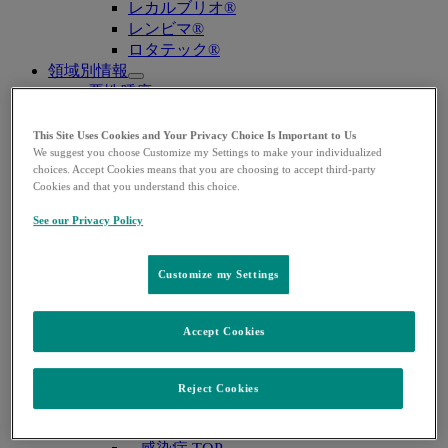
レカルブリオ®
レンビマ®
ロタテック®
領域別情報
Open
悪性腫瘍
submenu
– 悪性腫瘍 TOP
– 婦人科癌
This Site Uses Cookies and Your Privacy Choice Is Important to Us
We suggest you choose Customize my Settings to make your individualized
– 泌尿器癌
choices. Accept Cookies means that you are choosing to accept third-party
– 消化器癌
Cookies and that you understand this choice.
肺高血圧症
– 肺高血圧症 TOP
See our Privacy Policy
– PAH（肺動脈性肺高血圧症）
– CTEPH （慢性血栓塞栓性肺高血圧症）
Customize my Settings
ワクチン・予防抗体薬
– ワクチン・予防抗体薬 TOP
– 子宮頸がん・HPV関連疾患
Accept Cookies
– ロタウイルス感染症
– 肺炎球菌感染症
– B型肝炎
Reject Cookies
– RSウイルス感染症
感染症