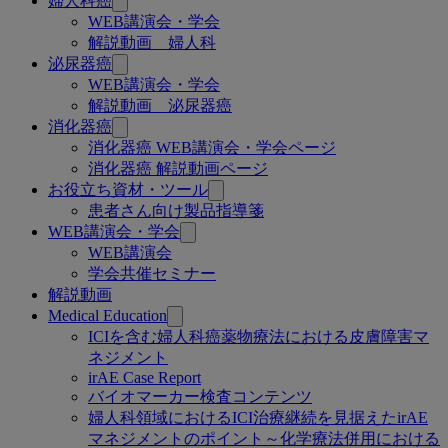
婦人科癌
連
WEB講演会・学会
解説動画 婦人科
ペ
泌尿器癌
ー
WEB講演会・学会
解説動画 泌尿器癌
ジ
消化器癌
消化器癌 WEB講演会・学会ページ
消化器癌 解説動画ページ
お役立ち資材・ツール
患者さん向け製品指導箋
WEB講演会・学会
WEB講演会
学会共催セミナー
解説動画
Medical Education
ICIを含む婦人科癌薬物療法における皮膚障害マ
ネジメント
irAE Case Report
バイオマーカー検査コンテンツ
婦人科領域におけるICI治療継続を見据えたirAE
マネジメントのポイント～化学療法併用における