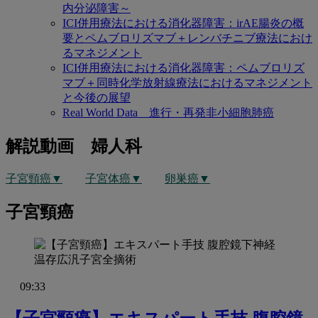
内分泌障害～
ICI併用療法における消化器障害：irAE腸炎の概
要とペムブロリズマブ＋レンバチニブ療法におけ
るマネジメント
ICI併用療法における消化器障害：ペムブロリズ
マブ＋同時化学放射線療法におけるマネジメント
と今後の展望
Real World Data 進行・再発非小細胞肺癌
解説動画 婦人科
子宮頸癌▼
子宮体癌▼
卵巣癌▼
子宮頸癌
09:33