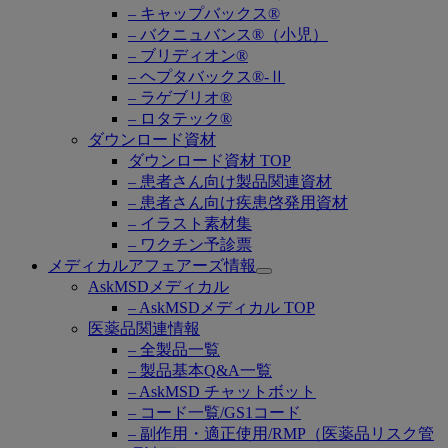
– キャップバックス®
– バクニュバンス®（小児）
– ブリディオン®
– ヘプタバックス®-Ⅱ
– ラゲブリオ®
– ロタテック®
ダウンロード資材
ダウンロード資材 TOP
– 患者さん向け製品関連資材
– 患者さん向け疾患啓発用資材
– イラスト素材集
– ワクチン予診票
メディカルアフェアーズ情報
Open
AskMSDメディカル
submenu
– AskMSDメディカル TOP
医薬品関連情報
– 全製品一覧
– 製品基本Q&A一覧
– AskMSD チャットボット
– コード一覧/GS1コード
– 副作用・適正使用/RMP（医薬品リスク管