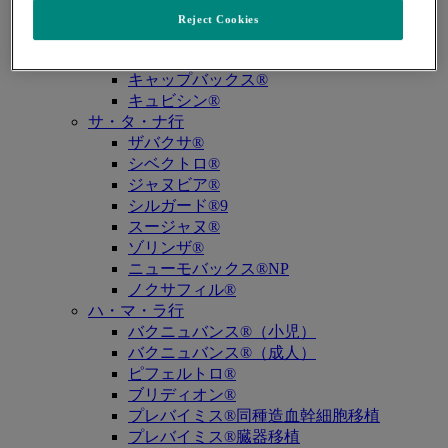
キイトルーダ®（MSI-High固形癌）
Reject Cookies
キイトルーダ®（MSI-High結腸・直腸癌）
キイトルーダ®（TMB-High固形癌）
キャップバックス®
キュビシン®
サ・タ・ナ行
ザバクサ®
シベクトロ®
ジャヌビア®
シルガード®9
スージャヌ®
ゾリンザ®
ニューモバックス®NP
ノクサフィル®
ハ・マ・ラ行
バクニュバンス®（小児）
バクニュバンス®（成人）
ピフェルトロ®
ブリディオン®
プレバイミス®同種造血幹細胞移植
プレバイミス®臓器移植