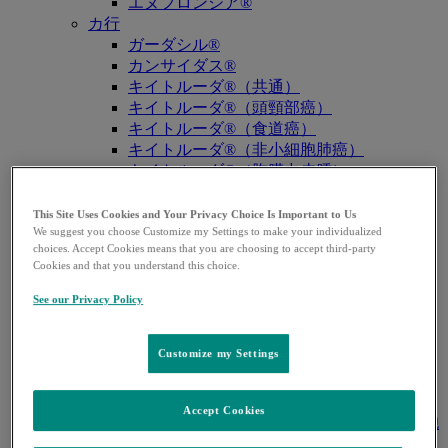
エヌフロンシア®
カ行
ガーダシル®
カンサイダス®
キイトルーダ®（共通）
キイトルーダ®（頭頸部癌）
キイトルーダ®（食道癌）
キイトルーダ®（非小細胞肺癌）
キイトルーダ®（胸膜中皮腫）
キイトルーダ®（トリプルネガティブ乳
癌）
This Site Uses Cookies and Your Privacy Choice Is Important to Us
キイトルーダ®（胃癌）
We suggest you choose Customize my Settings to make your individualized
choices. Accept Cookies means that you are choosing to accept third-party
キイトルーダ®（胆道癌）
Cookies and that you understand this choice.
キイトルーダ®（腎細胞癌）
キイトルーダ®（尿路上皮癌）
See our Privacy Policy
キイトルーダ®（子宮体癌）
キイトルーダ®（子宮頸癌）
Customize my Settings
キイトルーダ®（悪性黒色腫）
キイトルーダ®（古典的ホジキンリンパ
腫）
Accept Cookies
キイトルーダ®（原発性縦隔大細胞型B細胞
リンパ腫（PMBCL））