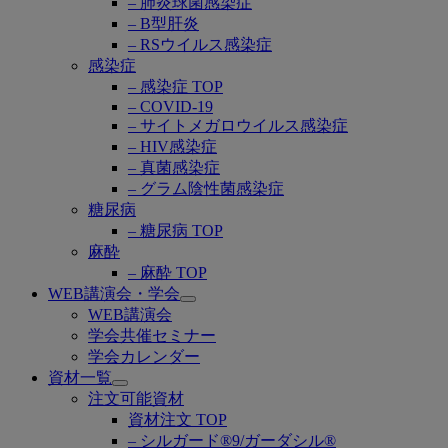
– 肺炎球菌感染症
– B型肝炎
– RSウイルス感染症
感染症
– 感染症 TOP
– COVID-19
– サイトメガロウイルス感染症
– HIV感染症
– 真菌感染症
– グラム陰性菌感染症
糖尿病
– 糖尿病 TOP
麻酔
– 麻酔 TOP
WEB講演会・学会
Open
WEB講演会
submenu
学会共催セミナー
学会カレンダー
資材一覧
Open
注文可能資材
submenu
資材注文 TOP
– シルガード®9/ガーダシル®