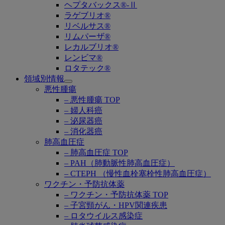
ヘプタバックス®-Ⅱ
ラゲブリオ®
リベルサス®
リムパーザ®
レカルブリオ®
レンビマ®
ロタテック®
領域別情報
Open
悪性腫瘍
submenu
– 悪性腫瘍 TOP
– 婦人科癌
– 泌尿器癌
– 消化器癌
肺高血圧症
– 肺高血圧症 TOP
– PAH（肺動脈性肺高血圧症）
– CTEPH （慢性血栓塞栓性肺高血圧症）
ワクチン・予防抗体薬
– ワクチン・予防抗体薬 TOP
– 子宮頸がん・HPV関連疾患
– ロタウイルス感染症