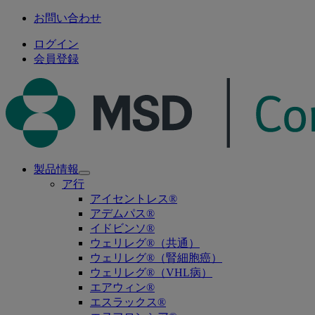
お問い合わせ
ログイン
会員登録
製品情報
Open
ア行
submenu
アイセントレス®
アデムパス®
イドビンソ®
ウェリレグ®（共通）
ウェリレグ®（腎細胞癌）
ウェリレグ®（VHL病）
エアウィン®
エスラックス®