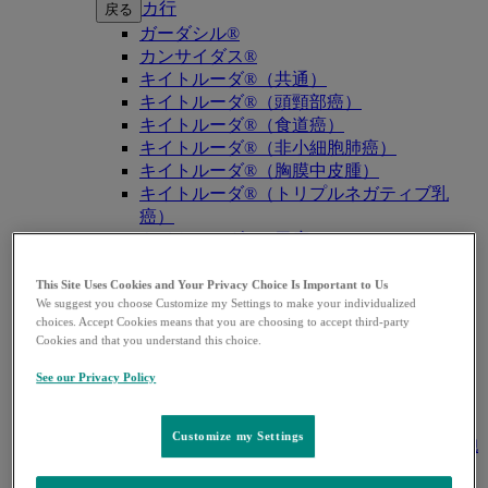
カ行
戻る
ガーダシル®
カンサイダス®
キイトルーダ®（共通）
キイトルーダ®（頭頸部癌）
キイトルーダ®（食道癌）
キイトルーダ®（非小細胞肺癌）
キイトルーダ®（胸膜中皮腫）
キイトルーダ®（トリプルネガティブ乳
癌）
キイトルーダ®（胃癌）
キイトルーダ®（胆道癌）
キイトルーダ®（腎細胞癌）
This Site Uses Cookies and Your Privacy Choice Is Important to Us
We suggest you choose Customize my Settings to make your individualized
キイトルーダ®（尿路上皮癌）
choices. Accept Cookies means that you are choosing to accept third-party
キイトルーダ®（子宮体癌）
Cookies and that you understand this choice.
キイトルーダ®（子宮頸癌）
キイトルーダ®（悪性黒色腫）
See our Privacy Policy
キイトルーダ®（古典的ホジキンリンパ
腫）
Customize my Settings
キイトルーダ®（原発性縦隔大細胞型B細胞
リンパ腫（PMBCL））