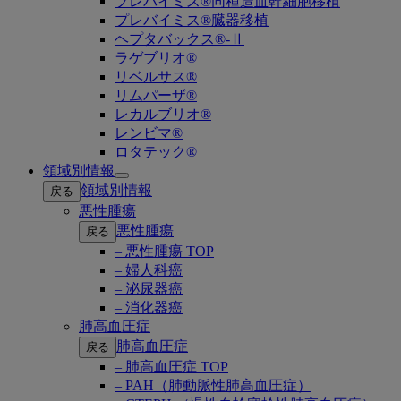
プレバイミス®同種造血幹細胞移植
プレバイミス®臓器移植
ヘプタバックス®-Ⅱ
ラゲブリオ®
リベルサス®
リムパーザ®
レカルブリオ®
レンビマ®
ロタテック®
領域別情報
Open
領域別情報
戻る
submenu
悪性腫瘍
悪性腫瘍
戻る
– 悪性腫瘍 TOP
– 婦人科癌
– 泌尿器癌
– 消化器癌
肺高血圧症
肺高血圧症
戻る
– 肺高血圧症 TOP
– PAH（肺動脈性肺高血圧症）