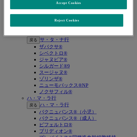
キイトルーダ®（MSI-High固形癌）
Accept Cookies
キイトルーダ®（MSI-High結腸・直腸癌）
キイトルーダ®（TMB-High固形癌）
キャップバックス®
Reject Cookies
キュビシン®
サ・タ・ナ行
サ・タ・ナ行
戻る
ザバクサ®
シベクトロ®
ジャヌビア®
シルガード®9
スージャヌ®
ゾリンザ®
ニューモバックス®NP
ノクサフィル®
ハ・マ・ラ行
ハ・マ・ラ行
戻る
バクニュバンス®（小児）
バクニュバンス®（成人）
ピフェルトロ®
ブリディオン®