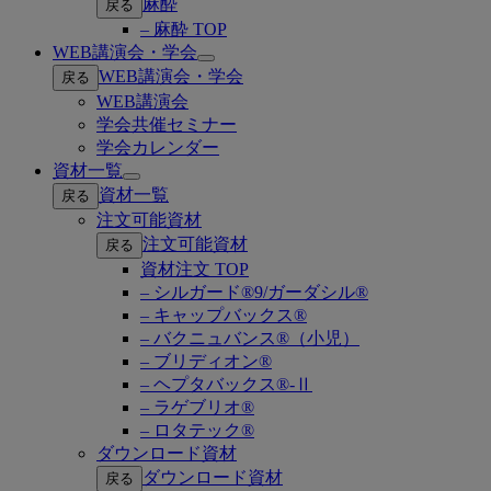
麻酔
戻る
– 麻酔 TOP
WEB講演会・学会
Open
WEB講演会・学会
戻る
submenu
WEB講演会
学会共催セミナー
学会カレンダー
資材一覧
Open
資材一覧
戻る
submenu
注文可能資材
注文可能資材
戻る
資材注文 TOP
– シルガード®9/ガーダシル®
– キャップバックス®
– バクニュバンス®（小児）
– ブリディオン®
– ヘプタバックス®-Ⅱ
– ラゲブリオ®
– ロタテック®
ダウンロード資材
ダウンロード資材
戻る