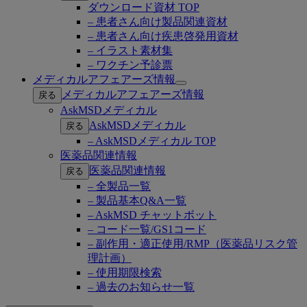
ダウンロード資材 TOP
– 患者さん向け製品関連資材
– 患者さん向け疾患啓発用資材
– イラスト素材集
– ワクチン予診票
メディカルアフェアーズ情報
Open
メディカルアフェアーズ情報
戻る
submenu
AskMSDメディカル
AskMSDメディカル
戻る
– AskMSDメディカル TOP
医薬品関連情報
医薬品関連情報
戻る
– 全製品一覧
– 製品基本Q&A一覧
– AskMSD チャットボット
– コード一覧/GS1コード
– 副作用・適正使用/RMP（医薬品リスク管
理計画）
– 使用期限検索
– 過去のお知らせ一覧