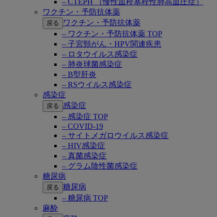
– CTEPH （慢性血栓塞栓性肺高血圧症）
ワクチン・予防抗体薬
ワクチン・予防抗体薬
戻る
– ワクチン・予防抗体薬 TOP
– 子宮頸がん・HPV関連疾患
– ロタウイルス感染症
– 肺炎球菌感染症
– B型肝炎
– RSウイルス感染症
感染症
感染症
戻る
– 感染症 TOP
– COVID-19
– サイトメガロウイルス感染症
– HIV感染症
– 真菌感染症
– グラム陰性菌感染症
糖尿病
糖尿病
戻る
– 糖尿病 TOP
麻酔