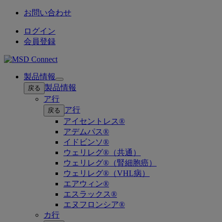
お問い合わせ
ログイン
会員登録
製品情報
Open
製品情報
戻る
submenu
ア行
ア行
戻る
アイセントレス®
アデムパス®
イドビンソ®
ウェリレグ®（共通）
ウェリレグ®（腎細胞癌）
ウェリレグ®（VHL病）
エアウィン®
エスラックス®
エヌフロンシア®
カ行