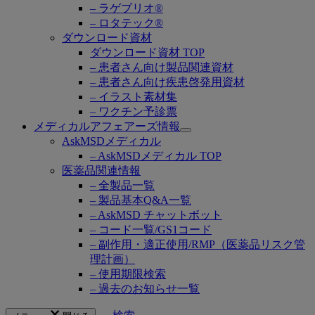
– ラゲブリオ®
– ロタテック®
ダウンロード資材
ダウンロード資材 TOP
– 患者さん向け製品関連資材
– 患者さん向け疾患啓発用資材
– イラスト素材集
– ワクチン予診票
メディカルアフェアーズ情報
Open
AskMSDメディカル
submenu
– AskMSDメディカル TOP
医薬品関連情報
– 全製品一覧
– 製品基本Q&A一覧
– AskMSD チャットボット
– コード一覧/GS1コード
– 副作用・適正使用/RMP（医薬品リスク管
理計画）
– 使用期限検索
– 過去のお知らせ一覧