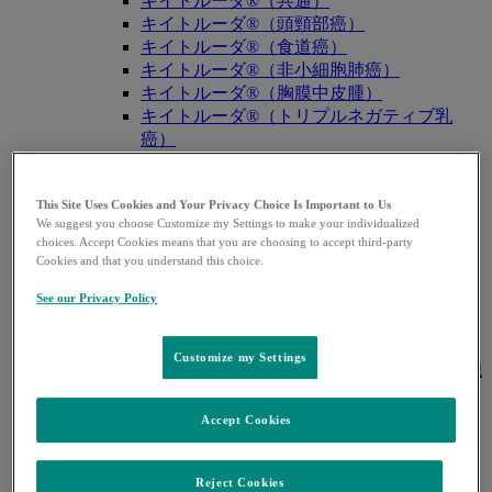
キイトルーダ®（共通）
キイトルーダ®（頭頸部癌）
キイトルーダ®（食道癌）
キイトルーダ®（非小細胞肺癌）
キイトルーダ®（胸膜中皮腫）
キイトルーダ®（トリプルネガティブ乳
癌）
キイトルーダ®（胃癌）
キイトルーダ®（胆道癌）
This Site Uses Cookies and Your Privacy Choice Is Important to Us
キイトルーダ®（腎細胞癌）
We suggest you choose Customize my Settings to make your individualized
キイトルーダ®（尿路上皮癌）
choices. Accept Cookies means that you are choosing to accept third-party
キイトルーダ®（子宮体癌）
Cookies and that you understand this choice.
キイトルーダ®（子宮頸癌）
See our Privacy Policy
キイトルーダ®（悪性黒色腫）
キイトルーダ®（古典的ホジキンリンパ
腫）
Customize my Settings
キイトルーダ®（原発性縦隔大細胞型B細胞
リンパ腫（PMBCL））
キイトルーダ®（MSI-High固形癌）
Accept Cookies
キイトルーダ®（MSI-High結腸・直腸癌）
キイトルーダ®（TMB-High固形癌）
Reject Cookies
キャップバックス®