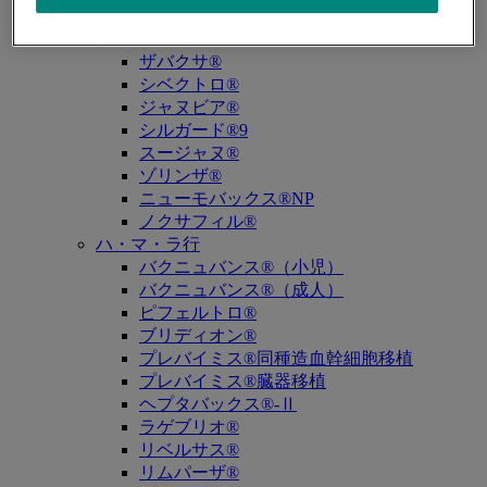
キュビシン®
サ・タ・ナ行
ザバクサ®
シベクトロ®
ジャヌビア®
シルガード®9
スージャヌ®
ゾリンザ®
ニューモバックス®NP
ノクサフィル®
ハ・マ・ラ行
バクニュバンス®（小児）
バクニュバンス®（成人）
ピフェルトロ®
ブリディオン®
プレバイミス®同種造血幹細胞移植
プレバイミス®臓器移植
ヘプタバックス®-Ⅱ
ラゲブリオ®
リベルサス®
リムパーザ®