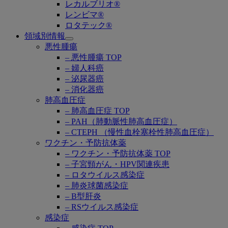
レカルブリオ®
レンビマ®
ロタテック®
領域別情報
Open
悪性腫瘍
submenu
– 悪性腫瘍 TOP
– 婦人科癌
– 泌尿器癌
– 消化器癌
肺高血圧症
– 肺高血圧症 TOP
– PAH（肺動脈性肺高血圧症）
– CTEPH （慢性血栓塞栓性肺高血圧症）
ワクチン・予防抗体薬
– ワクチン・予防抗体薬 TOP
– 子宮頸がん・HPV関連疾患
– ロタウイルス感染症
– 肺炎球菌感染症
– B型肝炎
– RSウイルス感染症
感染症