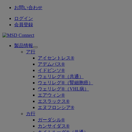
お問い合わせ
ログイン
会員登録
製品情報
Open
ア行
submenu
アイセントレス®
アデムパス®
イドビンソ®
ウェリレグ®（共通）
ウェリレグ®（腎細胞癌）
ウェリレグ®（VHL病）
エアウィン®
エスラックス®
エヌフロンシア®
カ行
ガーダシル®
カンサイダス®