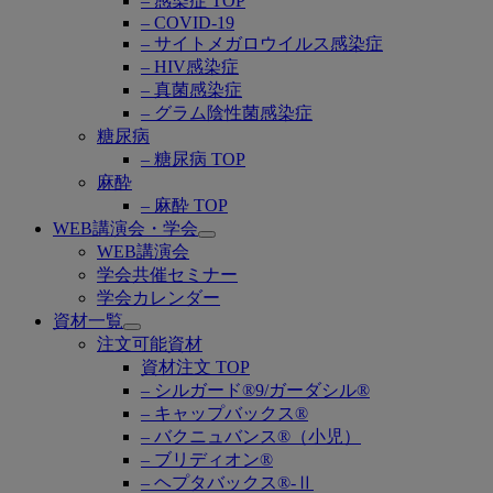
– 感染症 TOP
– COVID-19
– サイトメガロウイルス感染症
– HIV感染症
– 真菌感染症
– グラム陰性菌感染症
糖尿病
– 糖尿病 TOP
麻酔
– 麻酔 TOP
WEB講演会・学会
Open
WEB講演会
submenu
学会共催セミナー
学会カレンダー
資材一覧
Open
注文可能資材
submenu
資材注文 TOP
– シルガード®9/ガーダシル®
– キャップバックス®
– バクニュバンス®（小児）
– ブリディオン®
– ヘプタバックス®-Ⅱ