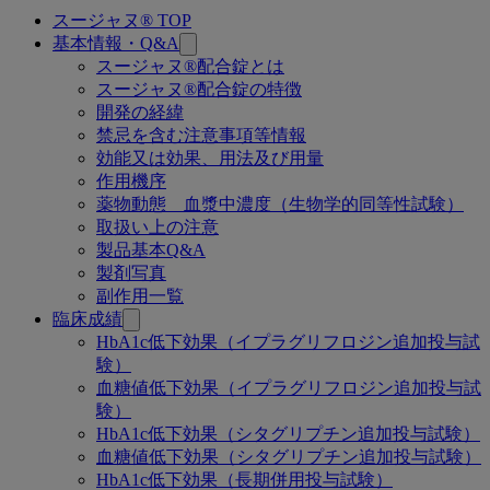
スージャヌ® TOP
関
基本情報・Q&A
連
スージャヌ®配合錠とは
スージャヌ®配合錠の特徴
ペ
開発の経緯
ー
禁忌を含む注意事項等情報
効能又は効果、用法及び用量
ジ
作用機序
薬物動態 血漿中濃度（生物学的同等性試験）
取扱い上の注意
製品基本Q&A
製剤写真
副作用一覧
臨床成績
HbA1c低下効果（イプラグリフロジン追加投与試
験）
血糖値低下効果（イプラグリフロジン追加投与試
験）
HbA1c低下効果（シタグリプチン追加投与試験）
血糖値低下効果（シタグリプチン追加投与試験）
HbA1c低下効果（長期併用投与試験）