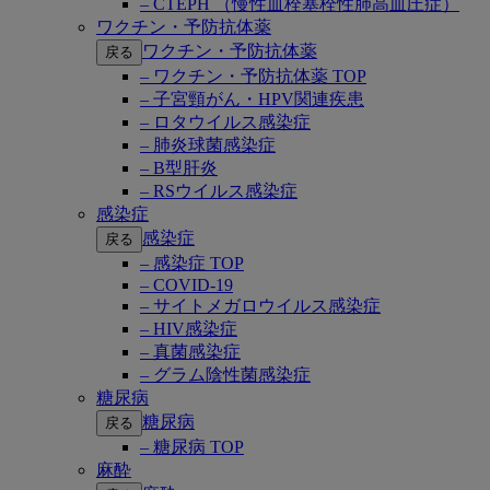
– CTEPH （慢性血栓塞栓性肺高血圧症）
ワクチン・予防抗体薬
ワクチン・予防抗体薬
戻る
– ワクチン・予防抗体薬 TOP
– 子宮頸がん・HPV関連疾患
– ロタウイルス感染症
– 肺炎球菌感染症
– B型肝炎
– RSウイルス感染症
感染症
感染症
戻る
– 感染症 TOP
– COVID-19
– サイトメガロウイルス感染症
– HIV感染症
– 真菌感染症
– グラム陰性菌感染症
糖尿病
糖尿病
戻る
– 糖尿病 TOP
麻酔