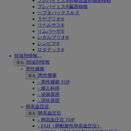
プレバイミス®同種造血幹細胞移植
プレバイミス®臓器移植
ヘプタバックス®-Ⅱ
ラゲブリオ®
リベルサス®
リムパーザ®
レカルブリオ®
レンビマ®
ロタテック®
領域別情報
Open
領域別情報
戻る
submenu
悪性腫瘍
悪性腫瘍
戻る
– 悪性腫瘍 TOP
– 婦人科癌
– 泌尿器癌
– 消化器癌
肺高血圧症
肺高血圧症
戻る
– 肺高血圧症 TOP
– PAH（肺動脈性肺高血圧症）