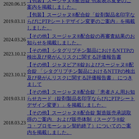
【包装】スージャヌ®配合錠 包装表示変更のご
2020.06.15
案内を掲載しました。
【包装】スージャヌ®配合錠「錠剤製品名印字な
2019.03.11
らびにPTPシートデザイン変更のご案内」を掲載
しました。
【その他】スージャヌ®配合錠の再審査結果のお
2024.03.26
知らせを掲載しました。
【その他】シタグリプチン製品におけるNTTPの
2023.10.12
検出及び発がんリスクに関する評価報告書
【その他】ジャヌビア®錠およびスージャヌ®配
合錠 「シタグリプチン製品におけるNTTPの検出
2023.10.12
及び発がんリスクに関する評価報告書」 につき
まして
【その他】スージャヌ®配合錠「患者さん用お知
2019.03.11
らせカード（錠剤製品名印字ならびにPTPシート
デザイン変更）」を掲載しました。
【その他】スージャヌ®配合錠 製造販売承認取
得のご案内、および販売体制（スーグラ®錠
2018.03.23
コ・プロモーション契約終了）についてのご案
内を掲載しました。