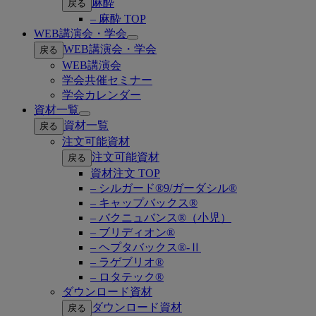
麻酔
戻る
– 麻酔 TOP
WEB講演会・学会
Open
WEB講演会・学会
戻る
submenu
WEB講演会
学会共催セミナー
学会カレンダー
資材一覧
Open
資材一覧
戻る
submenu
注文可能資材
注文可能資材
戻る
資材注文 TOP
– シルガード®9/ガーダシル®
– キャップバックス®
– バクニュバンス®（小児）
– ブリディオン®
– ヘプタバックス®-Ⅱ
– ラゲブリオ®
– ロタテック®
ダウンロード資材
ダウンロード資材
戻る