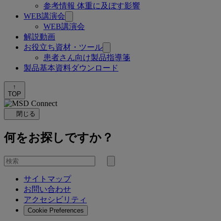
参考情報 体重に及ぼす影響
WEB講演会
WEB講演会
解説動画
お役立ち資材・ツール
患者さん向け製品指導箋
製品基本資料ダウンロード
↑
TOP
閉じる
何をお探しですか？
を
検
検
索
サイトマップ
索
お問い合わせ
す
アクセシビリティ
る
Cookie Preferences