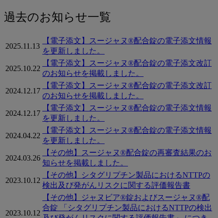
to
関
ス
過去のお知らせ一覧
連
ー
ペ
【電子添文】スージャヌ®配合錠の電子添文情報
ー
ジ
2025.11.13
を更新しました。
ジ
ャ
【電子添文】スージャヌ®配合錠の電子添文改訂
2025.10.22
のお知らせを掲載しました。
ヌ
【電子添文】スージャヌ®配合錠の電子添文改訂
2024.12.17
®
のお知らせを掲載しました。
に
【電子添文】スージャヌ®配合錠の電子添文情報
2024.12.17
を更新しました。
関
【電子添文】スージャヌ®配合錠の電子添文情報
2024.04.22
す
を更新しました。
る
【その他】スージャヌ®配合錠の再審査結果のお
2024.03.26
知らせを掲載しました。
過
【その他】シタグリプチン製品におけるNTTPの
2023.10.12
去
検出及び発がんリスクに関する評価報告書
【その他】ジャヌビア®錠およびスージャヌ®配
の
合錠 「シタグリプチン製品におけるNTTPの検出
2023.10.12
お
及び発がんリスクに関する評価報告書」 につき