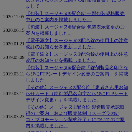
まして
知
【包装】スージャヌ®配合錠 一部包装規格販売
2020.11.05
ら
中止のご案内を掲載しました。
せ
【包装】スージャヌ®配合錠 包装表示変更のご
2020.06.15
案内を掲載しました。
一
【電子添文】スージャヌ®配合錠の使用上の注意
2020.01.21
覧
改訂のお知らせを更新しました。
【電子添文】スージャヌ®配合錠の使用上の注意
2019.05.09
改訂のお知らせを掲載しました。
【包装】スージャヌ®配合錠「錠剤製品名印字な
2019.03.11
らびにPTPシートデザイン変更のご案内」を掲載
しました。
【その他】スージャヌ®配合錠「患者さん用お知
2019.03.11
らせカード（錠剤製品名印字ならびにPTPシート
デザイン変更）」を掲載しました。
【その他】スージャヌ®配合錠 製造販売承認取
得のご案内、および販売体制（スーグラ®錠
2018.03.23
コ・プロモーション契約終了）についてのご案
内を掲載しました。