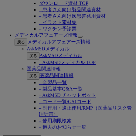
ダウンロード資材 TOP
– 患者さん向け製品関連資材
– 患者さん向け疾患啓発用資材
– イラスト素材集
– ワクチン予診票
メディカルアフェアーズ情報
Open
メディカルアフェアーズ情報
戻る
submenu
AskMSDメディカル
AskMSDメディカル
戻る
– AskMSDメディカル TOP
医薬品関連情報
医薬品関連情報
戻る
– 全製品一覧
– 製品基本Q&A一覧
– AskMSD チャットボット
– コード一覧/GS1コード
– 副作用・適正使用/RMP（医薬品リスク管
理計画）
– 使用期限検索
– 過去のお知らせ一覧