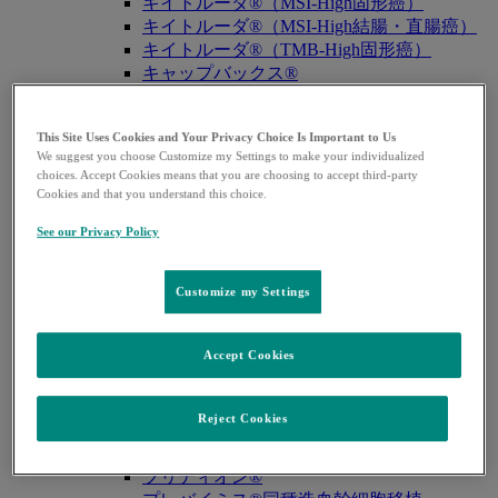
キイトルーダ®（MSI-High固形癌）
キイトルーダ®（MSI-High結腸・直腸癌）
キイトルーダ®（TMB-High固形癌）
キャップバックス®
キュビシン®
サ・タ・ナ行
This Site Uses Cookies and Your Privacy Choice Is Important to Us
サ・タ・ナ行
戻る
We suggest you choose Customize my Settings to make your individualized
ザバクサ®
choices. Accept Cookies means that you are choosing to accept third-party
シベクトロ®
Cookies and that you understand this choice.
ジャヌビア®
See our Privacy Policy
シルガード®9
スージャヌ®
ゾリンザ®
Customize my Settings
ニューモバックス®NP
ノクサフィル®
ハ・マ・ラ行
Accept Cookies
ハ・マ・ラ行
戻る
バクニュバンス®（小児）
Reject Cookies
バクニュバンス®（成人）
ピフェルトロ®
ブリディオン®