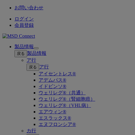
お問い合わせ
ログイン
会員登録
製品情報
Open
製品情報
戻る
submenu
ア行
ア行
戻る
アイセントレス®
アデムパス®
イドビンソ®
ウェリレグ®（共通）
ウェリレグ®（腎細胞癌）
ウェリレグ®（VHL病）
エアウィン®
エスラックス®
エヌフロンシア®
カ行