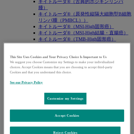
キイトルーダ®（古典的ホジキンリンパ
腫）
キイトルーダ®（原発性縦隔大細胞型B細胞
リンパ腫（PMBCL））
キイトルーダ®（MSI-High固形癌）
キイトルーダ®（MSI-High結腸・直腸癌）
キイトルーダ®（TMB-High固形癌）
キャップバックス®
キュビシン®
This Site Uses Cookies and Your Privacy Choice Is Important to Us
サ・タ・ナ行
We suggest you choose Customize my Settings to make your individualized
サ・タ・ナ行
戻る
choices. Accept Cookies means that you are choosing to accept third-party
ザバクサ®
Cookies and that you understand this choice.
シベクトロ®
See our Privacy Policy
ジャヌビア®
シルガード®9
スージャヌ®
Customize my Settings
ゾリンザ®
ニューモバックス®NP
ノクサフィル®
Accept Cookies
ハ・マ・ラ行
ハ・マ・ラ行
戻る
Reject Cookies