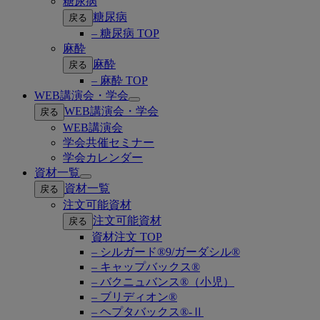
糖尿病
糖尿病
戻る
– 糖尿病 TOP
麻酔
麻酔
戻る
– 麻酔 TOP
WEB講演会・学会
Open
WEB講演会・学会
戻る
submenu
WEB講演会
学会共催セミナー
学会カレンダー
資材一覧
Open
資材一覧
戻る
submenu
注文可能資材
注文可能資材
戻る
資材注文 TOP
– シルガード®9/ガーダシル®
– キャップバックス®
– バクニュバンス®（小児）
– ブリディオン®
– ヘプタバックス®-Ⅱ