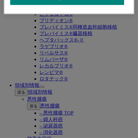
バクニュバンス®（小児）
バクニュバンス®（成人）
ピフェルトロ®
ブリディオン®
プレバイミス®同種造血幹細胞移植
プレバイミス®臓器移植
ヘプタバックス®-Ⅱ
ラゲブリオ®
リベルサス®
リムパーザ®
レカルブリオ®
レンビマ®
ロタテック®
領域別情報
Open
領域別情報
戻る
submenu
悪性腫瘍
悪性腫瘍
戻る
– 悪性腫瘍 TOP
– 婦人科癌
– 泌尿器癌
– 消化器癌