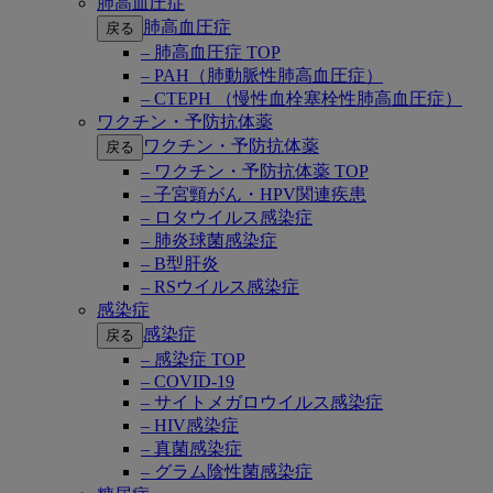
肺高血圧症
肺高血圧症
戻る
– 肺高血圧症 TOP
– PAH（肺動脈性肺高血圧症）
– CTEPH （慢性血栓塞栓性肺高血圧症）
ワクチン・予防抗体薬
ワクチン・予防抗体薬
戻る
– ワクチン・予防抗体薬 TOP
– 子宮頸がん・HPV関連疾患
– ロタウイルス感染症
– 肺炎球菌感染症
– B型肝炎
– RSウイルス感染症
感染症
感染症
戻る
– 感染症 TOP
– COVID-19
– サイトメガロウイルス感染症
– HIV感染症
– 真菌感染症
– グラム陰性菌感染症