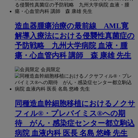
造血器腫瘍治療の最前線 AML寛
解導入療法における侵襲性真菌症の
予防戦略 九州大学病院 血液・腫
瘍・心血管内科 講師 森 康雄 先生
会員限定
同種造血幹細胞移植におけるノクサ
フィル®・プレバイミス®への期
待 がん・感染症センター都立駒込
病院 血液内科 医長 名島 悠峰 先生