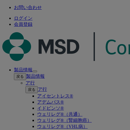
お問い合わせ
ログイン
会員登録
製品情報
Open
製品情報
戻る
submenu
ア行
ア行
戻る
アイセントレス®
アデムパス®
イドビンソ®
ウェリレグ®（共通）
ウェリレグ®（腎細胞癌）
ウェリレグ®（VHL病）