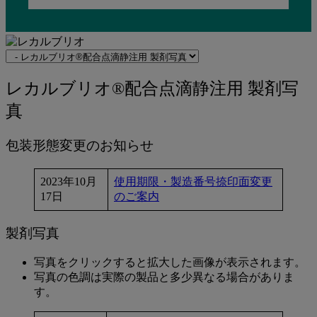
Navigate
to
関
レ
レカルブリオ®配合点滴静注用 製剤写
連
カ
真
ペ
ー
ル
ジ
包装形態変更のお知らせ
ブ
リ
2023年10月
使用期限・製造番号捺印面変更
17日
のご案内
オ
®
製剤写真
配
合
写真をクリックすると拡大した画像が表示されます。
写真の色調は実際の製品と多少異なる場合がありま
点
す。
滴