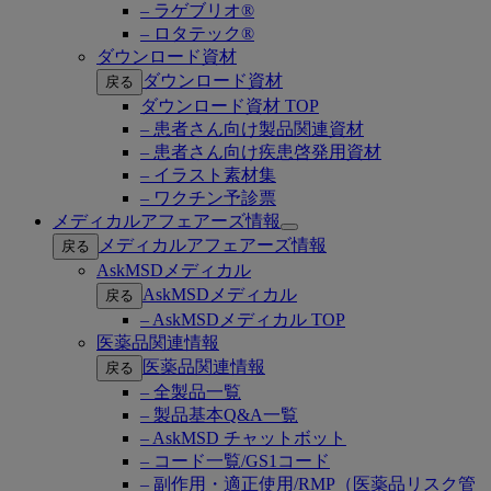
– ラゲブリオ®
– ロタテック®
ダウンロード資材
ダウンロード資材
戻る
ダウンロード資材 TOP
– 患者さん向け製品関連資材
– 患者さん向け疾患啓発用資材
– イラスト素材集
– ワクチン予診票
メディカルアフェアーズ情報
Open
メディカルアフェアーズ情報
戻る
submenu
AskMSDメディカル
AskMSDメディカル
戻る
– AskMSDメディカル TOP
医薬品関連情報
医薬品関連情報
戻る
– 全製品一覧
– 製品基本Q&A一覧
– AskMSD チャットボット
– コード一覧/GS1コード
– 副作用・適正使用/RMP（医薬品リスク管