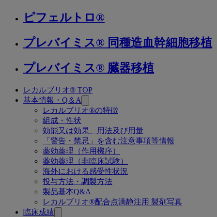
ピフェルトロ®
プレバイミス® 同種造血幹細胞移植
プレバイミス® 臓器移植
レカルブリオ® TOP
関
基本情報・Q＆A
連
レカルブリオ®の特徴
組成・性状
ペ
効能又は効果、用法及び用量
ー
「警告・禁忌」を含む注意事項等情報
薬効薬理（作用機序）
ジ
薬効薬理（非臨床試験）
海外における感受性状況
投与方法・調製方法
製品基本Q&A
レカルブリオ®配合点滴静注用 製剤写真
臨床成績