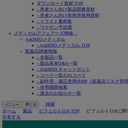
ダウンロード資材 TOP
– 患者さん向け製品関連資材
– 患者さん向け疾患啓発用資材
– イラスト素材集
– ワクチン予診票
メディカルアフェアーズ情報
Open
AskMSDメディカル
submenu
– AskMSDメディカル TOP
医薬品関連情報
– 全製品一覧
– 製品基本Q&A一覧
– AskMSD チャットボット
– コード一覧/GS1コード
– 副作用・適正使用/RMP（医薬品リスク管
– 使用期限検索
– 過去のお知らせ一覧
検索
メニュー
閉じる
ホーム
製品
ピフェルトロ® TOP
ピフェルトロ®に関
共有する