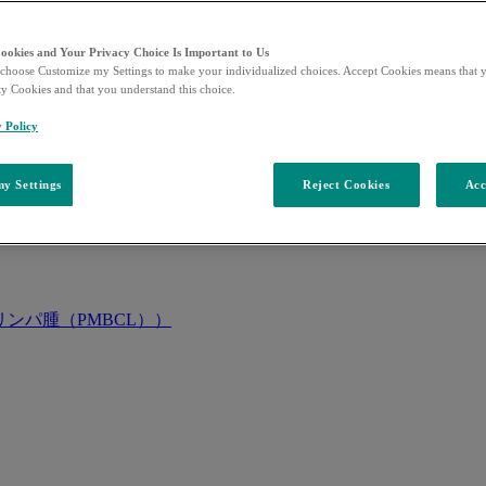
Cookies and Your Privacy Choice Is Important to Us
choose Customize my Settings to make your individualized choices. Accept Cookies means that y
ty Cookies and that you understand this choice.
y Policy
y Settings
Reject Cookies
Acc
ンパ腫（PMBCL））