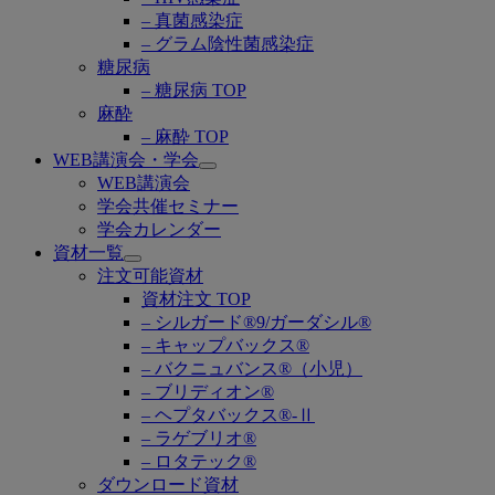
– 真菌感染症
– グラム陰性菌感染症
糖尿病
– 糖尿病 TOP
麻酔
– 麻酔 TOP
WEB講演会・学会
Open
WEB講演会
submenu
学会共催セミナー
学会カレンダー
資材一覧
Open
注文可能資材
submenu
資材注文 TOP
– シルガード®9/ガーダシル®
– キャップバックス®
– バクニュバンス®（小児）
– ブリディオン®
– ヘプタバックス®-Ⅱ
– ラゲブリオ®
– ロタテック®
ダウンロード資材