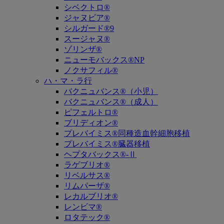
シベクトロ®
ジャヌビア®
シルガード®9
スージャヌ®
ゾリンザ®
ニューモバックス®NP
ノクサフィル®
ハ・マ・ラ行
バクニュバンス®（小児）
バクニュバンス®（成人）
ピフェルトロ®
ブリディオン®
プレバイミス®同種造血幹細胞移植
プレバイミス®臓器移植
ヘプタバックス®-Ⅱ
ラゲブリオ®
リベルサス®
リムパーザ®
レカルブリオ®
レンビマ®
ロタテック®