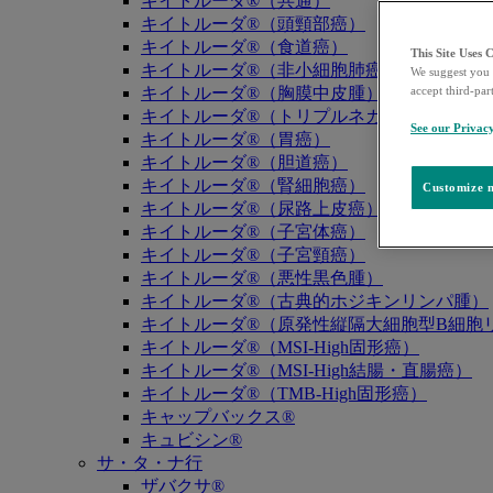
キイトルーダ®（共通）
キイトルーダ®（頭頸部癌）
キイトルーダ®（食道癌）
This Site Uses 
キイトルーダ®（非小細胞肺癌）
We suggest you 
キイトルーダ®（胸膜中皮腫）
accept third-par
キイトルーダ®（トリプルネガティブ乳癌）
See our Privac
キイトルーダ®（胃癌）
キイトルーダ®（胆道癌）
キイトルーダ®（腎細胞癌）
Customize m
キイトルーダ®（尿路上皮癌）
キイトルーダ®（子宮体癌）
キイトルーダ®（子宮頸癌）
キイトルーダ®（悪性黒色腫）
キイトルーダ®（古典的ホジキンリンパ腫）
キイトルーダ®（原発性縦隔大細胞型B細胞リ
キイトルーダ®（MSI-High固形癌）
キイトルーダ®（MSI-High結腸・直腸癌）
キイトルーダ®（TMB-High固形癌）
キャップバックス®
キュビシン®
サ・タ・ナ行
ザバクサ®