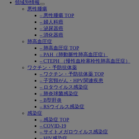
領域別情報
Open
悪性腫瘍
submenu
– 悪性腫瘍 TOP
– 婦人科癌
– 泌尿器癌
– 消化器癌
肺高血圧症
– 肺高血圧症 TOP
– PAH（肺動脈性肺高血圧症）
– CTEPH （慢性血栓塞栓性肺高血圧症）
ワクチン・予防抗体薬
– ワクチン・予防抗体薬 TOP
– 子宮頸がん・HPV関連疾患
– ロタウイルス感染症
– 肺炎球菌感染症
– B型肝炎
– RSウイルス感染症
感染症
– 感染症 TOP
– COVID-19
– サイトメガロウイルス感染症
– HIV感染症