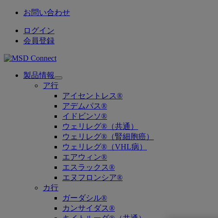
お問い合わせ
ログイン
会員登録
製品情報
Open
ア行
submenu
アイセントレス®
アデムパス®
イドビンソ®
ウェリレグ®（共通）
ウェリレグ®（腎細胞癌）
ウェリレグ®（VHL病）
エアウィン®
エスラックス®
エヌフロンシア®
カ行
ガーダシル®
カンサイダス®