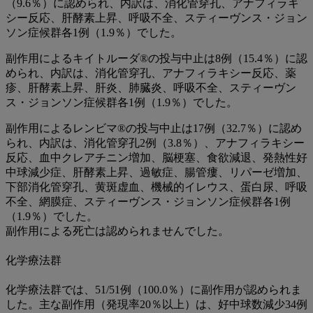
（9.6％）に認められ、内訳は、消化管穿孔、アナフィラキ
シー反応、肝酵素上昇、呼吸不全、スティーヴンス・ジョン
ソン症候群各1例（1.9％）でした。
副作用によるキイトルーダ®の投与中止は8例（15.4％）に認
められ、内訳は、消化管穿孔、アナフィラキシー反応、薬
疹、肝酵素上昇、肝炎、肺臓炎、呼吸不全、スティーヴン
ス・ジョンソン症候群各1例（1.9％）でした。
副作用によるレンビマ®の投与中止は17例（32.7％）に認め
られ、内訳は、消化管穿孔2例（3.8％）、アナフィラキシー
反応、血中クレアチニン増加、脳梗塞、食欲減退、発熱性好
中球減少症、肝酵素上昇、過敏症、腸管瘻、リパーゼ増加、
下部消化管穿孔、黄斑虚血、機械的イレウス、蛋白尿、呼吸
不全、網膜症、スティーヴンス・ジョンソン症候群各1例
（1.9％）でした。
副作用による死亡は認められませんでした。
化学療法群
化学療法群では、51/51例（100.0％）に副作用が認められま
した。主な副作用（発現率20％以上）は、好中球数減少34例