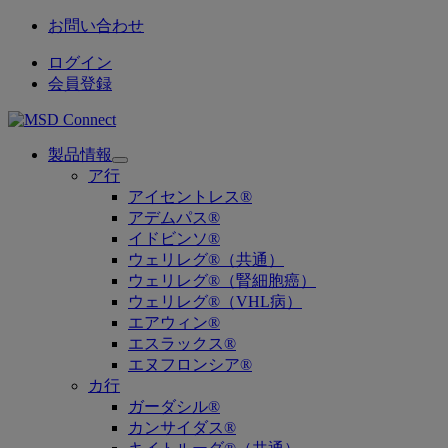
お問い合わせ
ログイン
会員登録
製品情報
Open
ア行
submenu
アイセントレス®
アデムパス®
イドビンソ®
ウェリレグ®（共通）
ウェリレグ®（腎細胞癌）
ウェリレグ®（VHL病）
エアウィン®
エスラックス®
エヌフロンシア®
カ行
ガーダシル®
カンサイダス®