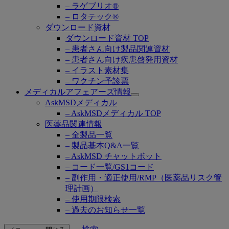
– ラゲブリオ®
– ロタテック®
ダウンロード資材
ダウンロード資材 TOP
– 患者さん向け製品関連資材
– 患者さん向け疾患啓発用資材
– イラスト素材集
– ワクチン予診票
メディカルアフェアーズ情報
Open
AskMSDメディカル
submenu
– AskMSDメディカル TOP
医薬品関連情報
– 全製品一覧
– 製品基本Q&A一覧
– AskMSD チャットボット
– コード一覧/GS1コード
– 副作用・適正使用/RMP（医薬品リスク管
理計画）
– 使用期限検索
– 過去のお知らせ一覧