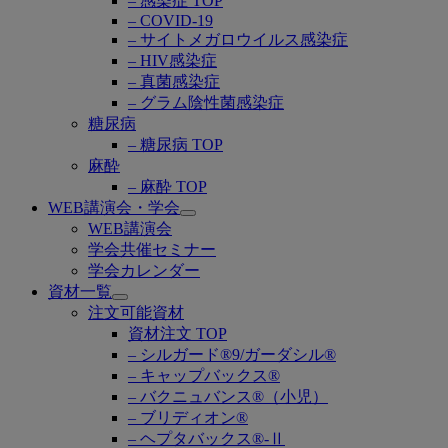
– 感染症 TOP
– COVID-19
– サイトメガロウイルス感染症
– HIV感染症
– 真菌感染症
– グラム陰性菌感染症
糖尿病
– 糖尿病 TOP
麻酔
– 麻酔 TOP
WEB講演会・学会
Open
WEB講演会
submenu
学会共催セミナー
学会カレンダー
資材一覧
Open
注文可能資材
submenu
資材注文 TOP
– シルガード®9/ガーダシル®
– キャップバックス®
– バクニュバンス®（小児）
– ブリディオン®
– ヘプタバックス®-Ⅱ