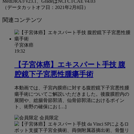
MedDRA/J v23.1、GradeはNCI CTCAE v4.03
（データカットオフ日：2021年2月8日）
関連コンテンツ
子宮体癌
19:32
【子宮体癌】エキスパート手技 腹
腔鏡下子宮悪性腫瘍手術
本動画では、子宮内膜癌に対する腹腔鏡下子宮悪性腫
瘍手術についてご解説いただきました。後腹膜腔内の
展開や、総腸骨節郭清、仙骨節郭清におけるポイン
ト、術野の確保にお […]
会員限定