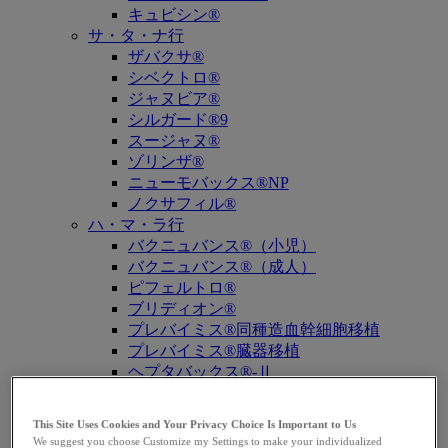
キュビシン®
サ・タ・ナ行
ザバクサ®
シベクトロ®
ジャヌビア®
シルガード®9
スージャヌ®
ゾリンザ®
ニューモバックス®NP
ノクサフィル®
ハ・マ・ラ行
バクニュバンス®（小児）
バクニュバンス®（成人）
ピフェルトロ®
ブリディオン®
プレバイミス®同種造血幹細胞移植
プレバイミス®臓器移植
ヘプタバックス®-Ⅱ
ラゲブリオ®
リベルサス®
This Site Uses Cookies and Your Privacy Choice Is Important to Us
リムパーザ®
We suggest you choose Customize my Settings to make your individualized