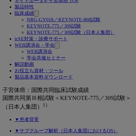
キイトルーダ® 子宮体癌 TOP
関
製品特性
連
臨床成績
NRG-GY018／KEYNOTE-868試験
ペ
KEYNOTE-775／309試験
ー
KEYNOTE-775／309試験（日本人集団）
irAE対策・診療サポート
ジ
WEB講演会・学会
WEB講演会
学会共催セミナー
解説動画
お役立ち資材・ツール
製品基本資料ダウンロード
KEYNOTE-
子宮体癌：国際共同臨床試験成績
775
国際共同第Ⅲ相試験＜KEYNOTE-775／309試験＞
1）
／
（日本人集団）
309
▼患者背景
試
▼サブグループ解析（日本人集団におけるOS）
験