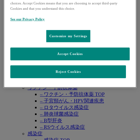
レカルブリオ®
choices. Accept Cookies means that you are choosing to accept third-party
レンビマ®
Cookies and that you understand this choice.
ロタテック®
See our Privacy Policy
領域別情報
Open
悪性腫瘍
submenu
– 悪性腫瘍 TOP
Customize my Settings
– 婦人科癌
– 泌尿器癌
Accept Cookies
– 消化器癌
肺高血圧症
– 肺高血圧症 TOP
Reject Cookies
– PAH（肺動脈性肺高血圧症）
– CTEPH （慢性血栓塞栓性肺高血圧症）
ワクチン・予防抗体薬
– ワクチン・予防抗体薬 TOP
– 子宮頸がん・HPV関連疾患
– ロタウイルス感染症
– 肺炎球菌感染症
– B型肝炎
– RSウイルス感染症
感染症