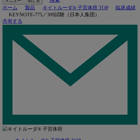
検索
メニュー
閉じる
ホーム
製品
キイトルーダ® 子宮体癌 TOP
臨床成績
KEYNOTE-775／309試験（日本人集団）
共有する