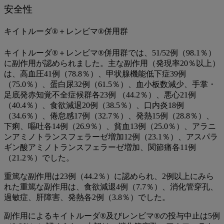
安全性
キイトルーダ®＋レンビマ®併用群
キイトルーダ®＋レンビマ®併用群では、51/52例（98.1％）
に副作用が認められました。主な副作用（発現率20％以上）
は、高血圧41例（78.8％）、甲状腺機能低下症39例
（75.0％）、蛋白尿32例（61.5％）、血小板数減少、手掌・
足底発赤知覚不全症候群各23例 （44.2％）、悪心21例
（40.4％）、食欲減退20例（38.5％）、口内炎18例
（34.6％）、倦怠感17例（32.7％）、発熱15例（28.8％）、
下痢、嘔吐各14例（26.9％）、貧血13例（25.0％）、アラニ
ンアミノトランスフェラーゼ増加12例（23.1％）、アスパラ
ギン酸アミノトランスフェラーゼ増加、関節痛各11例
（21.2％）でした。
重篤な副作用は23例（44.2％）に認められ、2例以上にみら
れた重篤な副作用は、食欲減退4例（7.7％）、消化管穿孔、
過敏症、肝障害、発熱各2例（3.8％）でした。
副作用によるキイトルーダ®及びレンビマ®の投与中止は5例