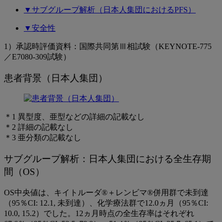
▼サブグループ解析（日本人集団におけるPFS）
（日
本
▼安全性
人
1）承認時評価資料：国際共同第Ⅲ相試験（KEYNOTE-775
／E7080-309試験）
集
団）
患者背景（日本人集団）
＊1 異型度、亜型などの詳細の記載なし
＊2 詳細の記載なし
＊3 亜分類の記載なし
サブグループ解析：日本人集団における全生存期
間（OS）
OS中央値は、キイトルーダ®＋レンビマ®併用群で未到達
（95％CI: 12.1, 未到達）、化学療法群で12.0ヵ月（95％CI:
10.0, 15.2）でした。12ヵ月時点の全生存率はそれぞれ