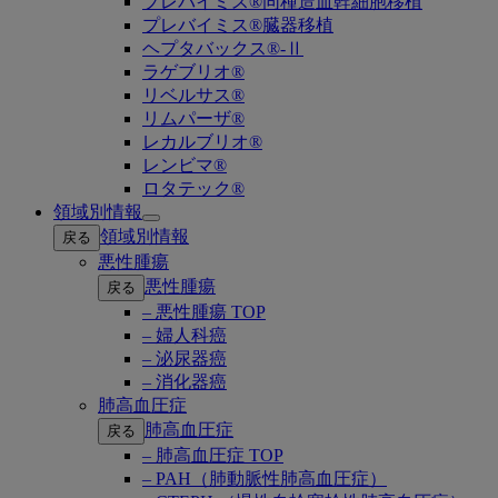
プレバイミス®同種造血幹細胞移植
プレバイミス®臓器移植
ヘプタバックス®-Ⅱ
ラゲブリオ®
リベルサス®
リムパーザ®
レカルブリオ®
レンビマ®
ロタテック®
領域別情報
Open
領域別情報
戻る
submenu
悪性腫瘍
悪性腫瘍
戻る
– 悪性腫瘍 TOP
– 婦人科癌
– 泌尿器癌
– 消化器癌
肺高血圧症
肺高血圧症
戻る
– 肺高血圧症 TOP
– PAH（肺動脈性肺高血圧症）