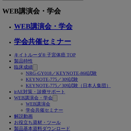
to
関
WEB講演会・学会
連
ペ
WEB講演会・学会
ー
ジ
学会共催セミナー
キイトルーダ® 子宮体癌 TOP
関
製品特性
連
臨床成績
NRG-GY018／KEYNOTE-868試験
ペ
KEYNOTE-775／309試験
ー
KEYNOTE-775／309試験（日本人集団）
irAE対策・診療サポート
ジ
WEB講演会・学会
WEB講演会
学会共催セミナー
解説動画
お役立ち資材・ツール
製品基本資料ダウンロード