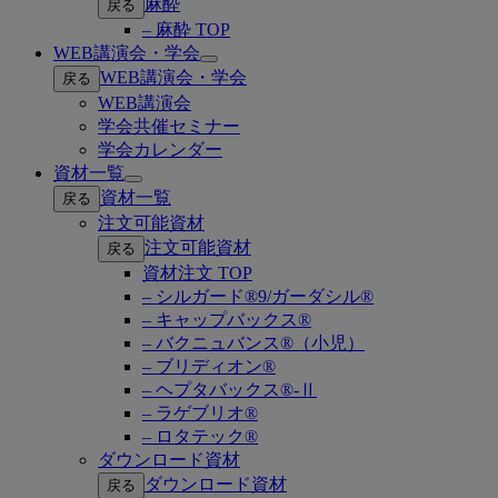
麻酔
戻る
– 麻酔 TOP
WEB講演会・学会
Open
WEB講演会・学会
戻る
submenu
WEB講演会
学会共催セミナー
学会カレンダー
資材一覧
Open
資材一覧
戻る
submenu
注文可能資材
注文可能資材
戻る
資材注文 TOP
– シルガード®9/ガーダシル®
– キャップバックス®
– バクニュバンス®（小児）
– ブリディオン®
– ヘプタバックス®-Ⅱ
– ラゲブリオ®
– ロタテック®
ダウンロード資材
ダウンロード資材
戻る