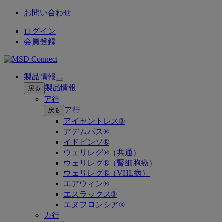
お問い合わせ
ログイン
会員登録
製品情報
Open
製品情報
戻る
submenu
ア行
ア行
戻る
アイセントレス®
アデムパス®
イドビンソ®
ウェリレグ®（共通）
ウェリレグ®（腎細胞癌）
ウェリレグ®（VHL病）
エアウィン®
エスラックス®
エヌフロンシア®
カ行