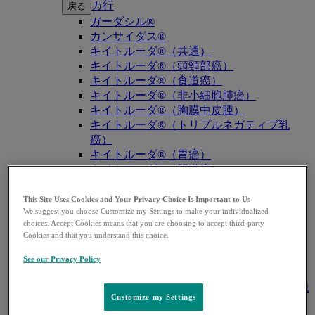
カ行
戻る
ガーダシル®
カンサイダス®
キイトルーダ®（共通）
キイトルーダ®（頭頸部癌）
キイトルーダ®（食道癌）
キイトルーダ®（非小細胞肺癌）
キイトルーダ®（胸膜中皮腫）
キイトルーダ®（トリプルネガティブ乳
癌）
キイトルーダ®（胃癌）
キイトルーダ®（胆道癌）
キイトルーダ®（腎細胞癌）
キイトルーダ®（尿路上皮癌）
This Site Uses Cookies and Your Privacy Choice Is Important to Us
We suggest you choose Customize my Settings to make your individualized
キイトルーダ®（子宮体癌）
choices. Accept Cookies means that you are choosing to accept third-party
キイトルーダ®（子宮頸癌）
Cookies and that you understand this choice.
キイトルーダ®（悪性黒色腫）
キイトルーダ®（古典的ホジキンリンパ
See our Privacy Policy
腫）
キイトルーダ®（原発性縦隔大細胞型B細胞
Customize my Settings
リンパ腫（PMBCL））