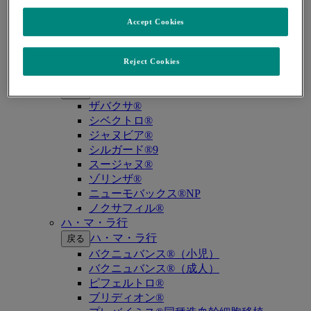
キイトルーダ®（MSI-High固形癌）
キイトルーダ®（MSI-High結腸・直腸癌）
Accept Cookies
キイトルーダ®（TMB-High固形癌）
キャップバックス®
キュビシン®
Reject Cookies
サ・タ・ナ行
サ・タ・ナ行
戻る
ザバクサ®
シベクトロ®
ジャヌビア®
シルガード®9
スージャヌ®
ゾリンザ®
ニューモバックス®NP
ノクサフィル®
ハ・マ・ラ行
ハ・マ・ラ行
戻る
バクニュバンス®（小児）
バクニュバンス®（成人）
ピフェルトロ®
ブリディオン®