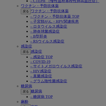
– CTEPH （慢性血栓塞栓性肺高血圧症）
ワクチン・予防抗体薬
ワクチン・予防抗体薬
戻る
– ワクチン・予防抗体薬 TOP
– 子宮頸がん・HPV関連疾患
– ロタウイルス感染症
– 肺炎球菌感染症
– B型肝炎
– RSウイルス感染症
感染症
感染症
戻る
– 感染症 TOP
– COVID-19
– サイトメガロウイルス感染症
– HIV感染症
– 真菌感染症
– グラム陰性菌感染症
糖尿病
糖尿病
戻る
– 糖尿病 TOP
麻酔