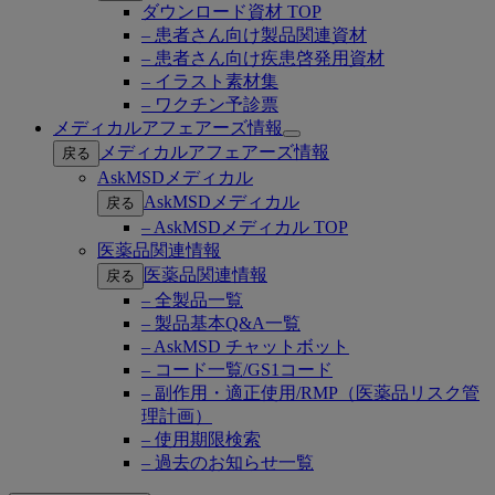
ダウンロード資材 TOP
– 患者さん向け製品関連資材
– 患者さん向け疾患啓発用資材
– イラスト素材集
– ワクチン予診票
メディカルアフェアーズ情報
Open
メディカルアフェアーズ情報
戻る
submenu
AskMSDメディカル
AskMSDメディカル
戻る
– AskMSDメディカル TOP
医薬品関連情報
医薬品関連情報
戻る
– 全製品一覧
– 製品基本Q&A一覧
– AskMSD チャットボット
– コード一覧/GS1コード
– 副作用・適正使用/RMP（医薬品リスク管
理計画）
– 使用期限検索
– 過去のお知らせ一覧