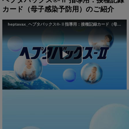
ヘプタバックス®-Ⅱ 指導用：接種記録
種
カード（母子感染予防用）のご紹介
記
heptavax_ヘプタバックス®-Ⅱ指導用：接種記録カード（母子感染予防用）のご紹介
録
カ
ー
ド
Play
（母
子
Video
感
染
予
防
用）
の