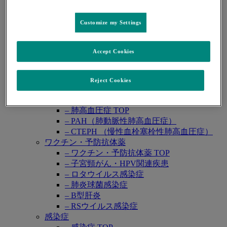
レカルブリオ®
レンビマ®
Customize my Settings
ロタテック®
領域別情報
Open
悪性腫瘍
submenu
Accept Cookies
– 悪性腫瘍 TOP
– 婦人科癌
– 泌尿器癌
Reject Cookies
– 消化器癌
肺高血圧症
– 肺高血圧症 TOP
– PAH（肺動脈性肺高血圧症）
– CTEPH （慢性血栓塞栓性肺高血圧症）
ワクチン・予防抗体薬
– ワクチン・予防抗体薬 TOP
– 子宮頸がん・HPV関連疾患
– ロタウイルス感染症
– 肺炎球菌感染症
– B型肝炎
– RSウイルス感染症
感染症