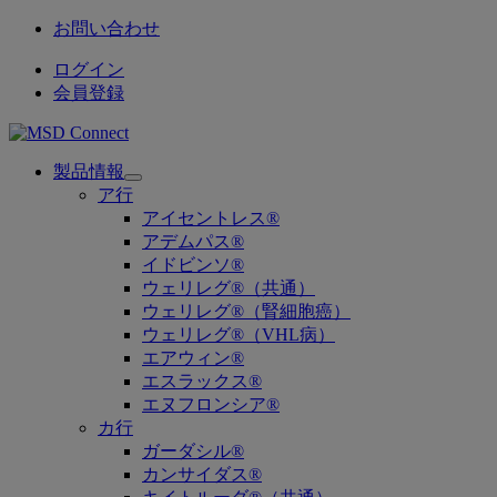
お問い合わせ
ログイン
会員登録
製品情報
Open
ア行
submenu
アイセントレス®
アデムパス®
イドビンソ®
ウェリレグ®（共通）
ウェリレグ®（腎細胞癌）
ウェリレグ®（VHL病）
エアウィン®
エスラックス®
エヌフロンシア®
カ行
ガーダシル®
カンサイダス®