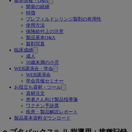
基本情報・Q&A
連
開発の経緯
特徴
ペ
プレフィルドシリンジ製剤の有用性
ー
使用方法
保険給付上の注意
ジ
製品基本Q&A
製剤写真
臨床成績
成人
10歳未満の小児
WEB講演会・学会
WEB講演会
学会共催セミナー
お役立ち資材・ツール
資材注文
患者さん向け製品指導箋
ワクチン予診票
疾患・製品解説レポート
製品基本資料ダウンロード
接