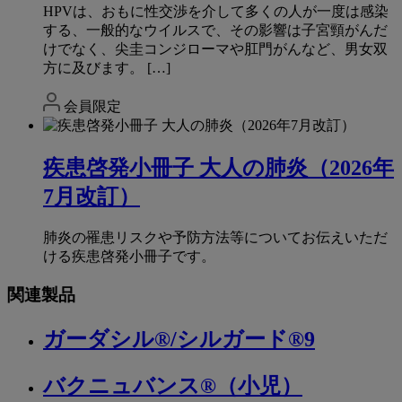
HPVは、おもに性交渉を介して多くの人が一度は感染
する、一般的なウイルスで、その影響は子宮頸がんだ
けでなく、尖圭コンジローマや肛門がんなど、男女双
方に及びます。 […]
会員限定
疾患啓発小冊子 大人の肺炎（2026年
7月改訂）
肺炎の罹患リスクや予防方法等についてお伝えいただ
ける疾患啓発小冊子です。
関連製品
ガーダシル®/シルガード®9
バクニュバンス®（小児）