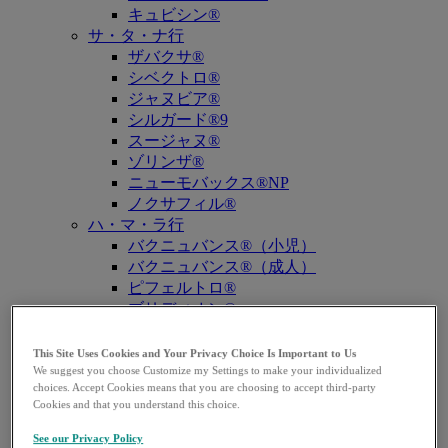
キュビシン®
サ・タ・ナ行
ザバクサ®
シベクトロ®
ジャヌビア®
シルガード®9
スージャヌ®
ゾリンザ®
ニューモバックス®NP
ノクサフィル®
ハ・マ・ラ行
バクニュバンス®（小児）
バクニュバンス®（成人）
ピフェルトロ®
ブリディオン®
プレバイミス®同種造血幹細胞移植
プレバイミス®臓器移植
This Site Uses Cookies and Your Privacy Choice Is Important to Us
ヘプタバックス®-Ⅱ
We suggest you choose Customize my Settings to make your individualized
choices. Accept Cookies means that you are choosing to accept third-party
ラゲブリオ®
Cookies and that you understand this choice.
リベルサス®
リムパーザ®
See our Privacy Policy