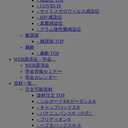
– 感染症 TOP
– COVID-19
– サイトメガロウイルス感染症
– HIV感染症
– 真菌感染症
– グラム陰性菌感染症
糖尿病
– 糖尿病 TOP
麻酔
– 麻酔 TOP
WEB講演会・学会
Open
WEB講演会
submenu
学会共催セミナー
学会カレンダー
資材一覧
Open
注文可能資材
submenu
資材注文 TOP
– シルガード®9/ガーダシル®
– キャップバックス®
– バクニュバンス®（小児）
– ブリディオン®
– ヘプタバックス®-Ⅱ