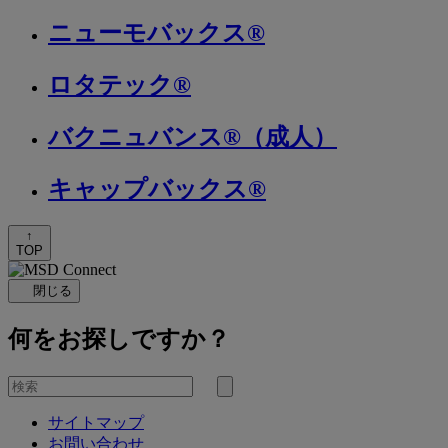
ニューモバックス®
ロタテック®
バクニュバンス®（成人）
キャップバックス®
↑
TOP
閉じる
何をお探しですか？
を
検
検
索
サイトマップ
索
お問い合わせ
す