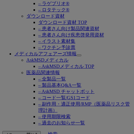
– ラゲブリオ®
– ロタテック®
ダウンロード資材
ダウンロード資材 TOP
– 患者さん向け製品関連資材
– 患者さん向け疾患啓発用資材
– イラスト素材集
– ワクチン予診票
メディカルアフェアーズ情報
Open
AskMSDメディカル
submenu
– AskMSDメディカル TOP
医薬品関連情報
– 全製品一覧
– 製品基本Q&A一覧
– AskMSD チャットボット
– コード一覧/GS1コード
– 副作用・適正使用/RMP（医薬品リスク管
理計画）
– 使用期限検索
– 過去のお知らせ一覧