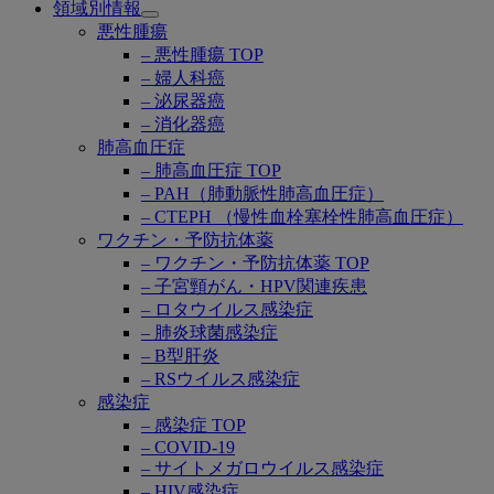
領域別情報
Open
悪性腫瘍
submenu
– 悪性腫瘍 TOP
– 婦人科癌
– 泌尿器癌
– 消化器癌
肺高血圧症
– 肺高血圧症 TOP
– PAH（肺動脈性肺高血圧症）
– CTEPH （慢性血栓塞栓性肺高血圧症）
ワクチン・予防抗体薬
– ワクチン・予防抗体薬 TOP
– 子宮頸がん・HPV関連疾患
– ロタウイルス感染症
– 肺炎球菌感染症
– B型肝炎
– RSウイルス感染症
感染症
– 感染症 TOP
– COVID-19
– サイトメガロウイルス感染症
– HIV感染症