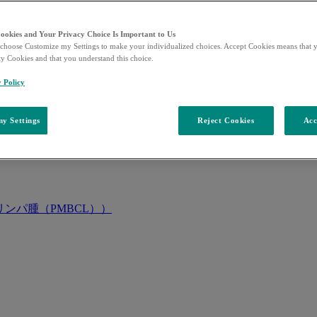
Cookies and Your Privacy Choice Is Important to Us
choose Customize my Settings to make your individualized choices. Accept Cookies means that y
ty Cookies and that you understand this choice.
y Policy
y Settings
Reject Cookies
Acc
ンパ腫（PMBCL））