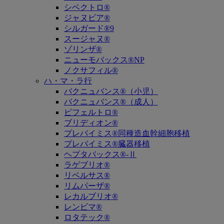
シベクトロ®
ジャヌビア®
シルガード®9
スージャヌ®
ゾリンザ®
ニューモバックス®NP
ノクサフィル®
ハ・マ・ラ行
バクニュバンス®（小児）
バクニュバンス®（成人）
ピフェルトロ®
ブリディオン®
プレバイミス®同種造血幹細胞移植
プレバイミス®臓器移植
ヘプタバックス®-Ⅱ
ラゲブリオ®
リベルサス®
リムパーザ®
レカルブリオ®
レンビマ®
ロタテック®