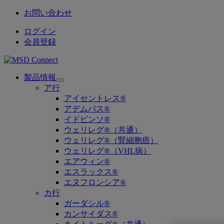
お問い合わせ
ログイン
会員登録
製品情報
Open
ア行
submenu
アイセントレス®
アデムパス®
イドビンソ®
ウェリレグ®（共通）
ウェリレグ®（腎細胞癌）
ウェリレグ®（VHL病）
エアウィン®
エスラックス®
エヌフロンシア®
カ行
ガーダシル®
カンサイダス®