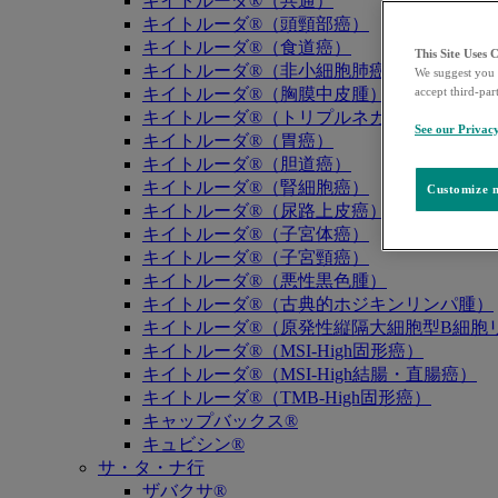
キイトルーダ®（共通）
キイトルーダ®（頭頸部癌）
キイトルーダ®（食道癌）
This Site Uses 
キイトルーダ®（非小細胞肺癌）
We suggest you 
キイトルーダ®（胸膜中皮腫）
accept third-par
キイトルーダ®（トリプルネガティブ乳癌）
See our Privac
キイトルーダ®（胃癌）
キイトルーダ®（胆道癌）
キイトルーダ®（腎細胞癌）
Customize m
キイトルーダ®（尿路上皮癌）
キイトルーダ®（子宮体癌）
キイトルーダ®（子宮頸癌）
キイトルーダ®（悪性黒色腫）
キイトルーダ®（古典的ホジキンリンパ腫）
キイトルーダ®（原発性縦隔大細胞型B細胞リ
キイトルーダ®（MSI-High固形癌）
キイトルーダ®（MSI-High結腸・直腸癌）
キイトルーダ®（TMB-High固形癌）
キャップバックス®
キュビシン®
サ・タ・ナ行
ザバクサ®