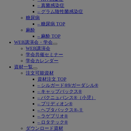
– 真菌感染症
– グラム陰性菌感染症
糖尿病
– 糖尿病 TOP
麻酔
– 麻酔 TOP
WEB講演会・学会
Open
WEB講演会
submenu
学会共催セミナー
学会カレンダー
資材一覧
Open
注文可能資材
submenu
資材注文 TOP
– シルガード®9/ガーダシル®
– キャップバックス®
– バクニュバンス®（小児）
– ブリディオン®
– ヘプタバックス®-Ⅱ
– ラゲブリオ®
– ロタテック®
ダウンロード資材