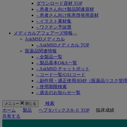
ダウンロード資材 TOP
– 患者さん向け製品関連資材
– 患者さん向け疾患啓発用資材
– イラスト素材集
– ワクチン予診票
メディカルアフェアーズ情報
Open
AskMSDメディカル
submenu
– AskMSDメディカル TOP
医薬品関連情報
– 全製品一覧
– 製品基本Q&A一覧
– AskMSD チャットボット
– コード一覧/GS1コード
– 副作用・適正使用/RMP（医薬品リスク管
– 使用期限検索
– 過去のお知らせ一覧
検索
メニュー
閉じる
ホーム
製品
ヘプタバックス®-Ⅱ TOP
臨床成績
共有する