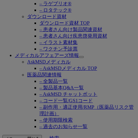
– ラゲブリオ®
– ロタテック®
ダウンロード資材
ダウンロード資材 TOP
– 患者さん向け製品関連資材
– 患者さん向け疾患啓発用資材
– イラスト素材集
– ワクチン予診票
メディカルアフェアーズ情報
Open
AskMSDメディカル
submenu
– AskMSDメディカル TOP
医薬品関連情報
– 全製品一覧
– 製品基本Q&A一覧
– AskMSD チャットボット
– コード一覧/GS1コード
– 副作用・適正使用/RMP（医薬品リスク管
理計画）
– 使用期限検索
– 過去のお知らせ一覧