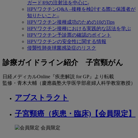
ガード®9の注射法を中心に-
HPVワクチンQ&A –接種を検討する際に保護者が
知りたいこと–
HPVワクチン接種成功のための10のTips
HPVワクチン接種における実践的な話法を学ぶ
HPVワクチン予診票の確認のポイント
HPVワクチンの安全性に関する情報
侵襲性肺炎球菌感染症のリスク
診
診療ガイドライン紹介 子宮頸がん
療
日経メディカルOnline『疾患解説 for GP』より転載
ガ
監修・青木大輔（慶應義塾大学医学部産婦人科学教室教授）
イ
アブストラクト
ド
ラ
子宮頸癌（疾患・臨床)【会員限定】
イ
会員限定
ン