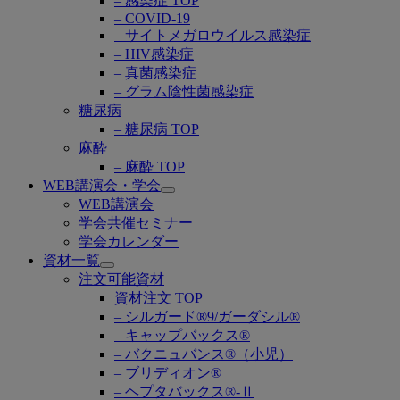
– 感染症 TOP
– COVID-19
– サイトメガロウイルス感染症
– HIV感染症
– 真菌感染症
– グラム陰性菌感染症
糖尿病
– 糖尿病 TOP
麻酔
– 麻酔 TOP
WEB講演会・学会
Open
WEB講演会
submenu
学会共催セミナー
学会カレンダー
資材一覧
Open
注文可能資材
submenu
資材注文 TOP
– シルガード®9/ガーダシル®
– キャップバックス®
– バクニュバンス®（小児）
– ブリディオン®
– ヘプタバックス®-Ⅱ