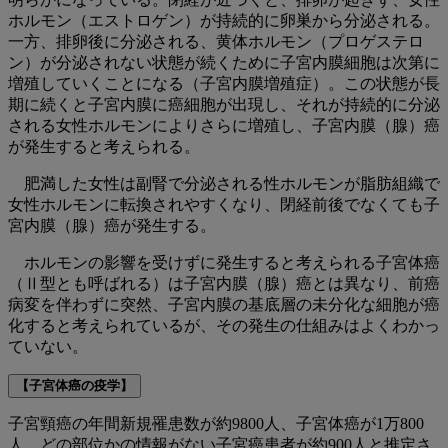
ホルモン（エストロゲン）が持続的に卵巣から分泌される。
一方、排卵後に分泌される、黄体ホルモン（プロゲステロ
ン）が分泌されない状態が続くために子宮内膜細胞は次第に
増殖していくことになる（子宮内膜増殖症）。この状態が長
期に続くと子宮内膜に癌細胞が出現し、それが持続的に分泌
される女性ホルモンによりさらに増殖し、子宮内膜（腺）癌
が発生すると考えられる。
肥満した女性は副腎で分泌される性ホルモンが脂肪組織で
女性ホルモンに転換されやすくなり、閉経前後でなくても子
宮内膜（腺）癌が発生する。
ホルモンの影響を受けずに発生すると考えられる子宮体癌
（Ⅱ型とも呼ばれる）は子宮内膜（腺）癌とは異なり、前癌
病変を伴わずに突然、子宮内膜の基底層の未分化な細胞が癌
化すると考えられているが、その発生の仕組みはよくわかっ
ていない。
【子宮体癌の疫学】
子宮頸癌の年間新規罹患数が約9800人、子宮体癌が1万800
人、どの部位かの情報がない子宮癌患者が約900人と推定さ