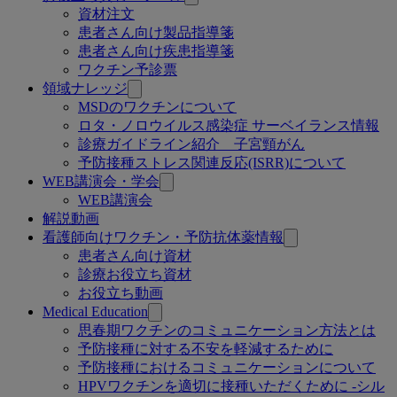
資材注文
患者さん向け製品指導箋
患者さん向け疾患指導箋
ワクチン予診票
領域ナレッジ
MSDのワクチンについて
ロタ・ノロウイルス感染症 サーベイランス情報
診療ガイドライン紹介 子宮頸がん
予防接種ストレス関連反応(ISRR)について
WEB講演会・学会
WEB講演会
解説動画
看護師向けワクチン・予防抗体薬情報
患者さん向け資材
診療お役立ち資材
お役立ち動画
Medical Education
思春期ワクチンのコミュニケーション方法とは
予防接種に対する不安を軽減するために
予防接種におけるコミュニケーションについて
HPVワクチンを適切に接種いただくために -シル