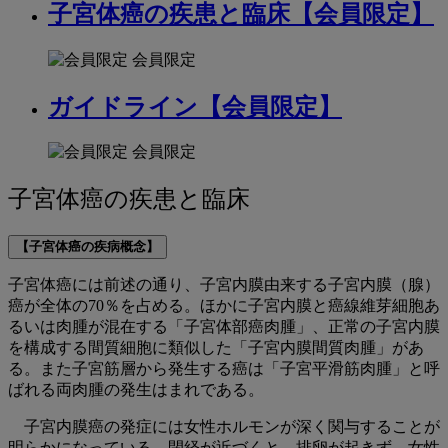
紹
子宮体癌の疾患と臨床【会員限定】
介
会員限定
子
宮
ガイドライン【会員限定】
頸
会員限定
が
子宮体癌の疾患と臨床
ん
【子宮体癌の疾病概念】
子宮体癌には前述の通り、子宮内膜由来する子宮内膜（腺）
癌が全体の70％を占める。ほかに子宮内膜と癌線維芽細胞あ
るいは肉腫が混在する「子宮体部癌肉腫」、正常の子宮内膜
を構成する間質細胞に類似した「子宮内膜間質肉腫」があ
る。また子宮筋層から発生する癌は「子宮平滑筋肉腫」と呼
ばれる両肉腫の発生はまれである。
子宮内膜癌の発症には女性ホルモンが深く関与することが
明らかになっている。閉経が近づくと、排卵が起きず、女性