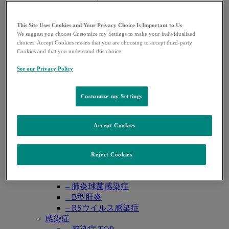
レカルブリオ®
レンビマ®
ロタテック®
This Site Uses Cookies and Your Privacy Choice Is Important to Us
We suggest you choose Customize my Settings to make your individualized
領域別情報
Open
choices. Accept Cookies means that you are choosing to accept third-party
悪性腫瘍
submenu
Cookies and that you understand this choice.
– 悪性腫瘍 TOP
– 婦人科癌
See our Privacy Policy
– 泌尿器癌
– 消化器癌
Customize my Settings
肺高血圧症
– 肺高血圧症 TOP
– PAH（肺動脈性肺高血圧症）
Accept Cookies
– CTEPH （慢性血栓塞栓性肺高血圧症）
ワクチン・予防抗体薬
– ワクチン・予防抗体薬 TOP
Reject Cookies
– 子宮頸がん・HPV関連疾患
– ロタウイルス感染症
– 肺炎球菌感染症
– B型肝炎
– RSウイルス感染症
感染症