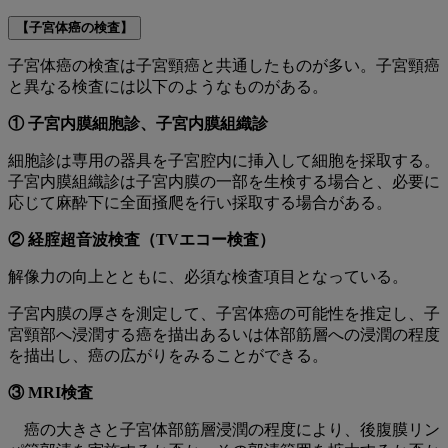
【子宮体癌の検査】
子宮体癌の検査は子宮頸癌と共通したものが多い。子宮頸癌
と異なる検査には以下のようなものがある。
① 子宮内膜細胞診、子宮内膜組織診
細胞診は専用の器具を子宮腔内に挿入して細胞を採取する。
子宮内膜組織診は子宮内膜の一部を生検する場合と、必要に
応じて麻酔下に全面掻爬を行い採取する場合がある。
② 経腟超音波検査（TVエコー検査）
解像力の向上とともに、必須な検査項目となっている。
子宮内膜の厚さを測定して、子宮体癌の可能性を推定し、子
宮頸部へ浸潤する癌を描出あるいは体部筋層への浸潤の程度
を描出し、癌の広がりをみることができる。
③ MRI検査
癌の大きさと子宮体部筋層浸潤の程度により、後腹膜リン