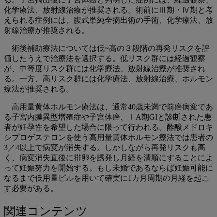
化学療法、放射線治療が推奨される。術前にⅢ期・Ⅳ期と考
えられる症例には、腹式単純全摘出術の手術、化学療法、放
射線治療が推奨される。
術後補助療法については低~高の３段階の再発リスクを評
価したうえで治療法を選択する。低リスク群には経過観察
が、中等度リスク群には化学療法、放射線治療が推奨され
る。一方、高リスク群には化学療法、放射線治療、ホルモン
療法が推奨される。
高用量黄体ホルモン療法は、通常40歳未満で前癌病変であ
る子宮内膜異型増殖症や子宮体癌、ⅠA期GIと診断された患
者が妊孕性を希望した場合に限って行われる。酢酸メドロキ
シプロゲステロンを使う高用量黄体ホルモン療法では患者の
3／4以上で病変が消失する。しかしながら再発リスクも高
く、病変消失直後に排卵を誘発し月経を清順にすることによ
って妊娠努力を開始する。もし未婚であるならば妊娠可能に
なるまで低用量ピルを用いて確実に1カ月周期の月経を起こ
す必要がある。
関連コンテンツ