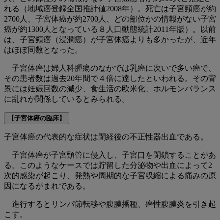
れる（地域癌登録全国推計値2008年）。死亡は子宮頸癌が約
2700人、子宮体癌が約2700人、どの部位かの情報がない子宮
癌が約1300人となっている８人口動態統計2011年版）。以前
は、子宮頸癌（浸潤癌）が子宮体癌よりも多かったが、近年
はほぼ同数となった。
子宮体癌は婦人科腫瘍のなかでは乳癌に次いで多い癌で、
その患者数は過去20年間で４倍に達したといわれる。その背
景には妊娠回数の減少、食生活の欧米化、ホルモンバランス
に乱れが関係しているとみられる。
【子宮体癌の臨床】
子宮体癌の代表的な症状は閉経後の不正性器出血である。
子宮体癌が子宮頸管に侵入し、子宮口を閉鎖することがあ
る。このようなケースでは貯留した分泌物や出血によって2
次的感染が起こり、発熱や周期的な子宮収縮による痛みの原
因になるがまれである。
進行するとリンパ節転移や腹膜播種、癌性腹膜炎を引き起
こす。