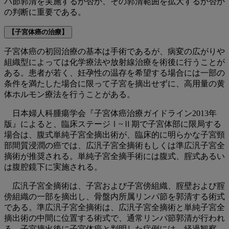
パ節郭清を実施するか否か、その郭清範囲を拡大するか否か
の判断に重要である。
【子宮体癌の治療】
子宮体癌の初回治療の基本は手術であるが、病変の広がりや
組織型によっては化学療法や放射線治療を術後に行うことが
ある。患者が若く、妊孕性の温存を希望する場合には一部の
条件を満たした場合に限って子宮を摘出せずに、高用量の黄
体ホルモン療法を行うことがある。
日本婦人科腫瘍学会『子宮体癌治療ガイドライン2013年
版』によると、臨床ステージⅠ~Ⅱ期で子宮体部に限局する
場合は、腹式単純子宮全摘出術が、臨床的に明らかな子宮頸
部間質浸潤の癌では、広汎子宮全摘術もしくは準広汎子宮全
摘術が推奨される。単純子宮全摘手術には腹式、腟式あるい
は腹腔鏡下に実施される。
広汎子宮全摘術は、子宮および子宮傍組織、腟壁および腟
傍組織の一部を摘出し、骨盤内所属リンパ節を郭清する術式
である。準広汎子宮全摘術は、広汎子宮全摘術と単純子宮全
摘出術の中間に位置する術式で、通常リンパ節郭清が行われ
る。子宮摘出後に子宮体癌と判明した症例には、経過観察、