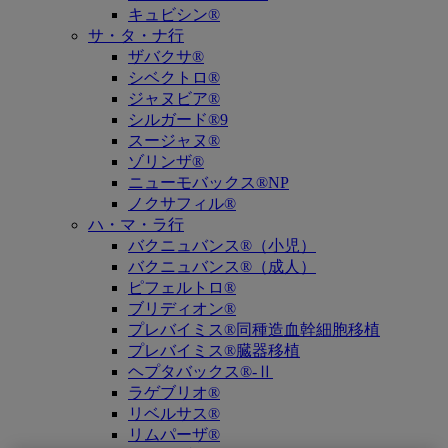
キュビシン®
サ・タ・ナ行
ザバクサ®
シベクトロ®
ジャヌビア®
シルガード®9
スージャヌ®
ゾリンザ®
ニューモバックス®NP
ノクサフィル®
ハ・マ・ラ行
バクニュバンス®（小児）
バクニュバンス®（成人）
ピフェルトロ®
ブリディオン®
プレバイミス®同種造血幹細胞移植
プレバイミス®臓器移植
ヘプタバックス®-Ⅱ
ラゲブリオ®
リベルサス®
リムパーザ®