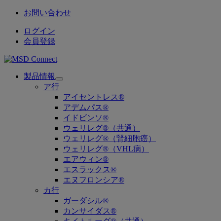
お問い合わせ
ログイン
会員登録
製品情報
Open
ア行
submenu
アイセントレス®
アデムパス®
イドビンソ®
ウェリレグ®（共通）
ウェリレグ®（腎細胞癌）
ウェリレグ®（VHL病）
エアウィン®
エスラックス®
エヌフロンシア®
カ行
ガーダシル®
カンサイダス®