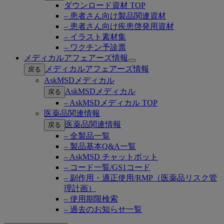
ダウンロード資材 TOP
– 患者さん向け製品関連資材
– 患者さん向け疾患啓発用資材
– イラスト素材集
– ワクチン予診票
メディカルアフェアーズ情報
Open
メディカルアフェアーズ情報
戻る
submenu
AskMSDメディカル
AskMSDメディカル
戻る
– AskMSDメディカル TOP
医薬品関連情報
医薬品関連情報
戻る
– 全製品一覧
– 製品基本Q&A一覧
– AskMSD チャットボット
– コード一覧/GS1コード
– 副作用・適正使用/RMP（医薬品リスク管
理計画）
– 使用期限検索
– 過去のお知らせ一覧