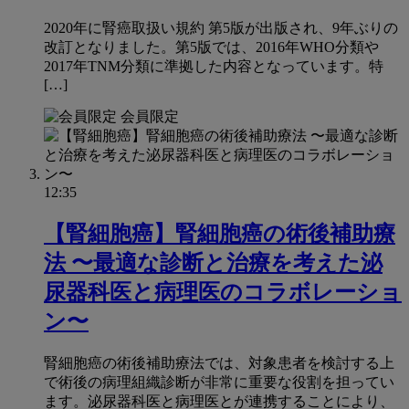
2020年に腎癌取扱い規約 第5版が出版され、9年ぶりの
改訂となりました。第5版では、2016年WHO分類や
2017年TNM分類に準拠した内容となっています。特
[…]
会員限定
12:35
【腎細胞癌】腎細胞癌の術後補助療
法 〜最適な診断と治療を考えた泌
尿器科医と病理医のコラボレーショ
ン〜
腎細胞癌の術後補助療法では、対象患者を検討する上
で術後の病理組織診断が非常に重要な役割を担ってい
ます。泌尿器科医と病理医とが連携することにより、