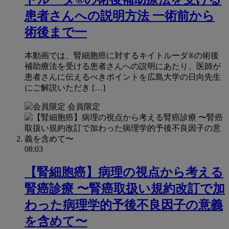
患者さんへの説明方法 一術前から
術後まで一
本動画では、腎細胞癌に対するキイトルーダ®の術後
補助療法を受ける患者さんへの説明にあたり、医師が
患者さんに伝えるべきポイントを広島大学の日向先生
にご解説いただき […]
会員限定
08:03
【腎細胞癌】病理の視点から考える
腎癌診療 〜腎癌取扱い規約改訂で加
わった病理学的予後不良因⼦の意義
を含めて〜