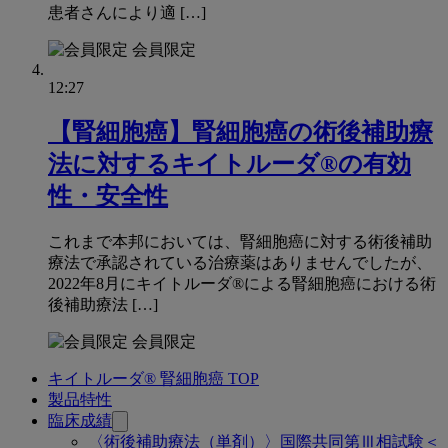
患者さんにより適 […]
会員限定
12:27
【腎細胞癌】腎細胞癌の術後補助療
法に対するキイトルーダ®の有効
性・安全性
これまで本邦においては、腎細胞癌に対する術後補助
療法で承認されている治療薬はありませんでしたが、
2022年8月にキイトルーダ®による腎細胞癌における術
後補助療法 […]
会員限定
キイトルーダ® 腎細胞癌 TOP
関
製品特性
連
臨床成績
〈術後補助療法（単剤）〉国際共同第Ⅲ相試験＜