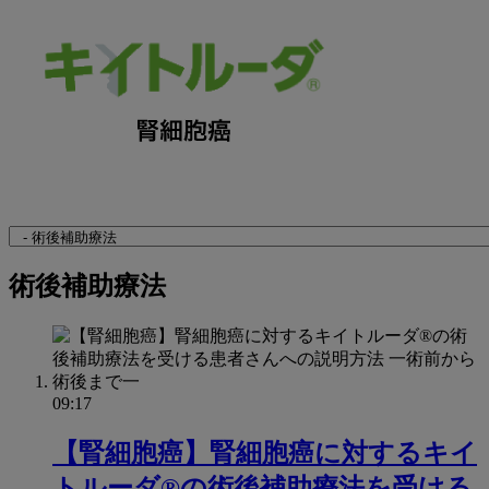
Navigate
to
関
術後補助療法
連
ペ
ー
ジ
09:17
【腎細胞癌】腎細胞癌に対するキイ
トルーダ®の術後補助療法を受ける