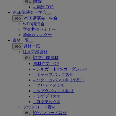
麻酔
戻る
– 麻酔 TOP
WEB講演会・学会
Open
WEB講演会・学会
戻る
submenu
WEB講演会
学会共催セミナー
学会カレンダー
資材一覧
Open
資材一覧
戻る
submenu
注文可能資材
注文可能資材
戻る
資材注文 TOP
– シルガード®9/ガーダシル®
– キャップバックス®
– バクニュバンス®（小児）
– ブリディオン®
– ヘプタバックス®-Ⅱ
– ラゲブリオ®
– ロタテック®
ダウンロード資材
ダウンロード資材
戻る