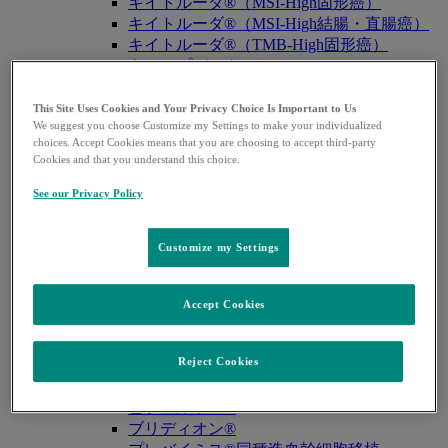
キイトルーダ®（MSI-High固形癌）
キイトルーダ®（MSI-High結腸・直腸癌）
キイトルーダ®（TMB-High固形癌）
キャップバックス®
キュビシン®
サ・タ・ナ行
This Site Uses Cookies and Your Privacy Choice Is Important to Us
We suggest you choose Customize my Settings to make your individualized
サ・タ・ナ行
戻る
choices. Accept Cookies means that you are choosing to accept third-party
ザバクサ®
Cookies and that you understand this choice.
シベクトロ®
ジャヌビア®
See our Privacy Policy
シルガード®9
スージャヌ®
Customize my Settings
ゾリンザ®
ニューモバックス®NP
ノクサフィル®
Accept Cookies
ハ・マ・ラ行
ハ・マ・ラ行
戻る
Reject Cookies
バクニュバンス®（小児）
バクニュバンス®（成人）
ピフェルトロ®
ブリディオン®