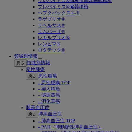
プレバイミス®同種造血幹細胞移植
プレバイミス®臓器移植
ヘプタバックス®-Ⅱ
ラゲブリオ®
リベルサス®
リムパーザ®
レカルブリオ®
レンビマ®
ロタテック®
領域別情報
Open
領域別情報
戻る
submenu
悪性腫瘍
悪性腫瘍
戻る
– 悪性腫瘍 TOP
– 婦人科癌
– 泌尿器癌
– 消化器癌
肺高血圧症
肺高血圧症
戻る
– 肺高血圧症 TOP
– PAH（肺動脈性肺高血圧症）