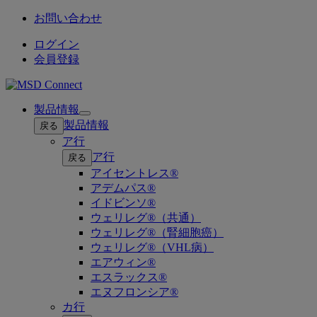
お問い合わせ
ログイン
会員登録
製品情報
Open
製品情報
戻る
submenu
ア行
ア行
戻る
アイセントレス®
アデムパス®
イドビンソ®
ウェリレグ®（共通）
ウェリレグ®（腎細胞癌）
ウェリレグ®（VHL病）
エアウィン®
エスラックス®
エヌフロンシア®
カ行