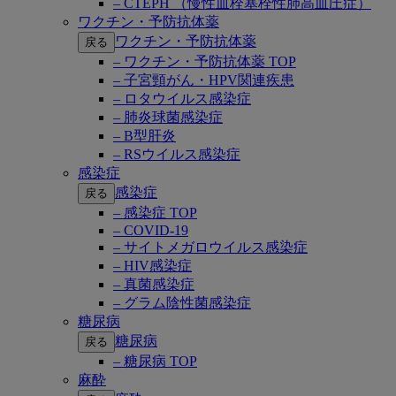
– CTEPH （慢性血栓塞栓性肺高血圧症）
ワクチン・予防抗体薬
ワクチン・予防抗体薬
戻る
– ワクチン・予防抗体薬 TOP
– 子宮頸がん・HPV関連疾患
– ロタウイルス感染症
– 肺炎球菌感染症
– B型肝炎
– RSウイルス感染症
感染症
感染症
戻る
– 感染症 TOP
– COVID-19
– サイトメガロウイルス感染症
– HIV感染症
– 真菌感染症
– グラム陰性菌感染症
糖尿病
糖尿病
戻る
– 糖尿病 TOP
麻酔