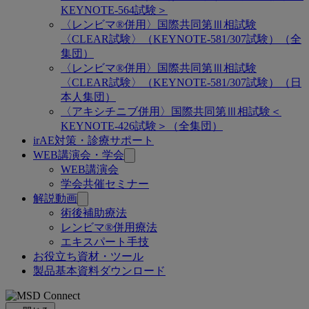
ペ
KEYNOTE-564試験＞
ー
〈レンビマ®併用〉国際共同第Ⅲ相試験
〈CLEAR試験〉（KEYNOTE-581/307試験）（全
ジ
集団）
〈レンビマ®併用〉国際共同第Ⅲ相試験
〈CLEAR試験〉（KEYNOTE-581/307試験）（日
本人集団）
〈アキシチニブ併用〉国際共同第Ⅲ相試験＜
KEYNOTE-426試験＞（全集団）
irAE対策・診療サポート
WEB講演会・学会
WEB講演会
学会共催セミナー
解説動画
術後補助療法
レンビマ®併用療法
エキスパート手技
お役立ち資材・ツール
製品基本資料ダウンロード