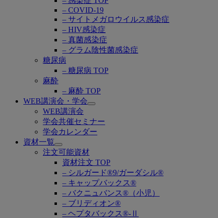
– 感染症 TOP
– COVID-19
– サイトメガロウイルス感染症
– HIV感染症
– 真菌感染症
– グラム陰性菌感染症
糖尿病
– 糖尿病 TOP
麻酔
– 麻酔 TOP
WEB講演会・学会
Open
WEB講演会
submenu
学会共催セミナー
学会カレンダー
資材一覧
Open
注文可能資材
submenu
資材注文 TOP
– シルガード®9/ガーダシル®
– キャップバックス®
– バクニュバンス®（小児）
– ブリディオン®
– ヘプタバックス®-Ⅱ