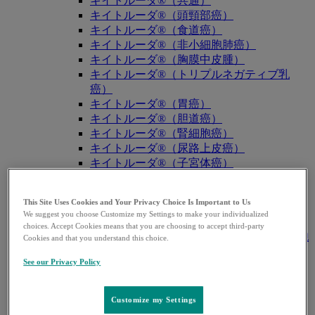
キイトルーダ®（共通）
キイトルーダ®（頭頸部癌）
キイトルーダ®（食道癌）
キイトルーダ®（非小細胞肺癌）
キイトルーダ®（胸膜中皮腫）
キイトルーダ®（トリプルネガティブ乳
癌）
キイトルーダ®（胃癌）
キイトルーダ®（胆道癌）
キイトルーダ®（腎細胞癌）
キイトルーダ®（尿路上皮癌）
キイトルーダ®（子宮体癌）
キイトルーダ®（子宮頸癌）
キイトルーダ®（悪性黒色腫）
This Site Uses Cookies and Your Privacy Choice Is Important to Us
キイトルーダ®（古典的ホジキンリンパ
We suggest you choose Customize my Settings to make your individualized
腫）
choices. Accept Cookies means that you are choosing to accept third-party
キイトルーダ®（原発性縦隔大細胞型B細胞
Cookies and that you understand this choice.
リンパ腫（PMBCL））
See our Privacy Policy
キイトルーダ®（MSI-High固形癌）
キイトルーダ®（MSI-High結腸・直腸癌）
キイトルーダ®（TMB-High固形癌）
Customize my Settings
キャップバックス®