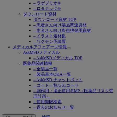
– ラゲブリオ®
– ロタテック®
ダウンロード資材
ダウンロード資材 TOP
– 患者さん向け製品関連資材
– 患者さん向け疾患啓発用資材
– イラスト素材集
– ワクチン予診票
メディカルアフェアーズ情報
Open
AskMSDメディカル
submenu
– AskMSDメディカル TOP
医薬品関連情報
– 全製品一覧
– 製品基本Q&A一覧
– AskMSD チャットボット
– コード一覧/GS1コード
– 副作用・適正使用/RMP（医薬品リスク管
理計画）
– 使用期限検索
– 過去のお知らせ一覧