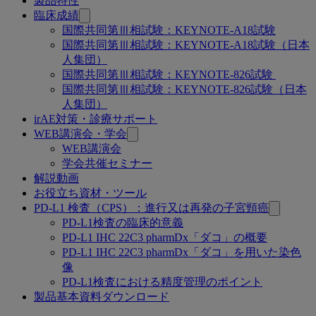
製品特性
連
臨床成績
国際共同第Ⅲ相試験：KEYNOTE-A18試験​
ペ
国際共同第Ⅲ相試験：KEYNOTE-A18試験（日本
ー
人集団）
国際共同第Ⅲ相試験：KEYNOTE-826試験 ​
ジ
国際共同第Ⅲ相試験：KEYNOTE-826試験（日本
人集団）
irAE対策・診療サポート
WEB講演会・学会
WEB講演会
学会共催セミナー
解説動画
お役立ち資材・ツール
PD-L1 検査（CPS）：進行又は再発の子宮頸癌
PD-L1検査の臨床的意義
PD-L1 IHC 22C3 pharmDx「ダコ」の概要
PD-L1 IHC 22C3 pharmDx「ダコ」を用いた染色
像
PD-L1検査における精度管理のポイント
製品基本資料ダウンロード