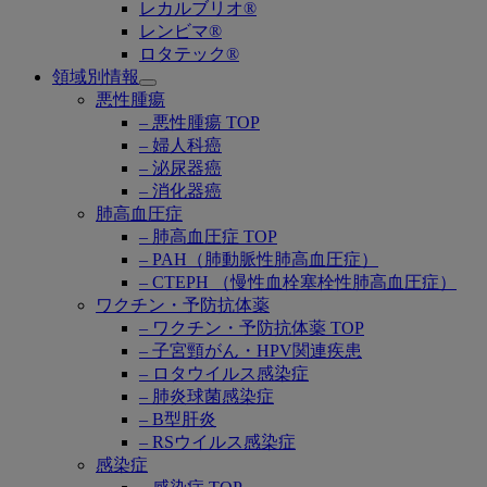
レカルブリオ®
レンビマ®
ロタテック®
領域別情報
Open
悪性腫瘍
submenu
– 悪性腫瘍 TOP
– 婦人科癌
– 泌尿器癌
– 消化器癌
肺高血圧症
– 肺高血圧症 TOP
– PAH（肺動脈性肺高血圧症）
– CTEPH （慢性血栓塞栓性肺高血圧症）
ワクチン・予防抗体薬
– ワクチン・予防抗体薬 TOP
– 子宮頸がん・HPV関連疾患
– ロタウイルス感染症
– 肺炎球菌感染症
– B型肝炎
– RSウイルス感染症
感染症