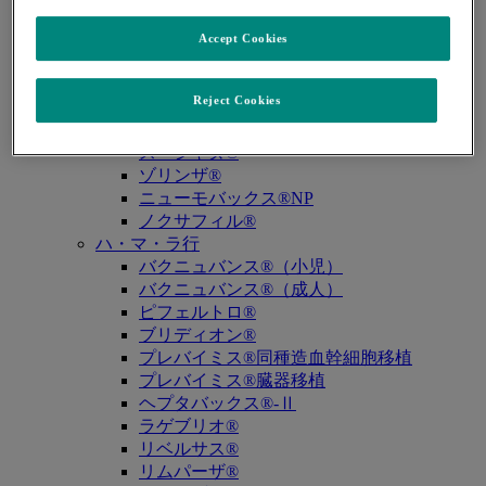
キュビシン®
サ・タ・ナ行
Accept Cookies
ザバクサ®
シベクトロ®
Reject Cookies
ジャヌビア®
シルガード®9
スージャヌ®
ゾリンザ®
ニューモバックス®NP
ノクサフィル®
ハ・マ・ラ行
バクニュバンス®（小児）
バクニュバンス®（成人）
ピフェルトロ®
ブリディオン®
プレバイミス®同種造血幹細胞移植
プレバイミス®臓器移植
ヘプタバックス®-Ⅱ
ラゲブリオ®
リベルサス®
リムパーザ®