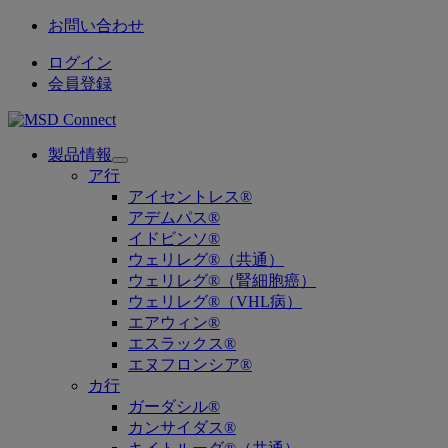
お問い合わせ
ログイン
会員登録
製品情報
Open
ア行
submenu
アイセントレス®
アデムパス®
イドビンソ®
ウェリレグ®（共通）
ウェリレグ®（腎細胞癌）
ウェリレグ®（VHL病）
エアウィン®
エスラックス®
エヌフロンシア®
カ行
ガーダシル®
カンサイダス®