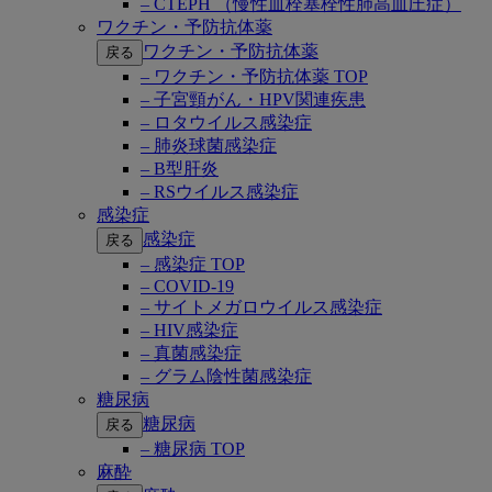
– CTEPH （慢性血栓塞栓性肺高血圧症）
ワクチン・予防抗体薬
ワクチン・予防抗体薬
戻る
– ワクチン・予防抗体薬 TOP
– 子宮頸がん・HPV関連疾患
– ロタウイルス感染症
– 肺炎球菌感染症
– B型肝炎
– RSウイルス感染症
感染症
感染症
戻る
– 感染症 TOP
– COVID-19
– サイトメガロウイルス感染症
– HIV感染症
– 真菌感染症
– グラム陰性菌感染症
糖尿病
糖尿病
戻る
– 糖尿病 TOP
麻酔