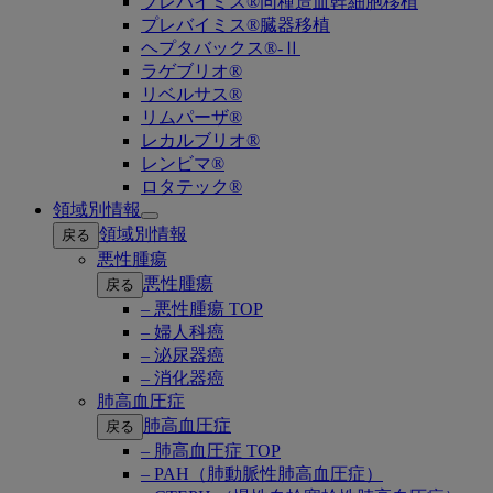
プレバイミス®同種造血幹細胞移植
プレバイミス®臓器移植
ヘプタバックス®-Ⅱ
ラゲブリオ®
リベルサス®
リムパーザ®
レカルブリオ®
レンビマ®
ロタテック®
領域別情報
Open
領域別情報
戻る
submenu
悪性腫瘍
悪性腫瘍
戻る
– 悪性腫瘍 TOP
– 婦人科癌
– 泌尿器癌
– 消化器癌
肺高血圧症
肺高血圧症
戻る
– 肺高血圧症 TOP
– PAH（肺動脈性肺高血圧症）