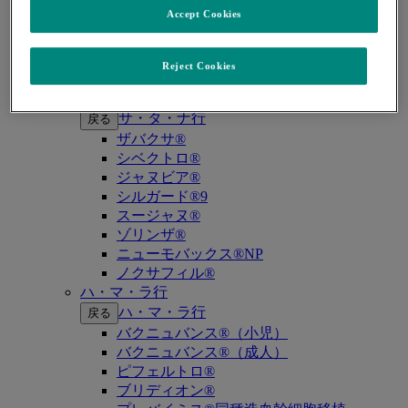
キイトルーダ®（MSI-High固形癌）
Accept Cookies
キイトルーダ®（MSI-High結腸・直腸癌）
キイトルーダ®（TMB-High固形癌）
キャップバックス®
Reject Cookies
キュビシン®
サ・タ・ナ行
サ・タ・ナ行
戻る
ザバクサ®
シベクトロ®
ジャヌビア®
シルガード®9
スージャヌ®
ゾリンザ®
ニューモバックス®NP
ノクサフィル®
ハ・マ・ラ行
ハ・マ・ラ行
戻る
バクニュバンス®（小児）
バクニュバンス®（成人）
ピフェルトロ®
ブリディオン®