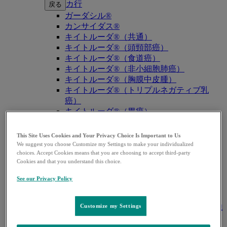
カ行
戻る
ガーダシル®
カンサイダス®
キイトルーダ®（共通）
キイトルーダ®（頭頸部癌）
キイトルーダ®（食道癌）
キイトルーダ®（非小細胞肺癌）
キイトルーダ®（胸膜中皮腫）
キイトルーダ®（トリプルネガティブ乳
癌）
キイトルーダ®（胃癌）
キイトルーダ®（胆道癌）
キイトルーダ®（腎細胞癌）
This Site Uses Cookies and Your Privacy Choice Is Important to Us
キイトルーダ®（尿路上皮癌）
We suggest you choose Customize my Settings to make your individualized
キイトルーダ®（子宮体癌）
choices. Accept Cookies means that you are choosing to accept third-party
Cookies and that you understand this choice.
キイトルーダ®（子宮頸癌）
キイトルーダ®（悪性黒色腫）
See our Privacy Policy
キイトルーダ®（古典的ホジキンリンパ
腫）
キイトルーダ®（原発性縦隔大細胞型B細胞
Customize my Settings
リンパ腫（PMBCL））