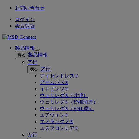
お問い合わせ
ログイン
会員登録
製品情報
Open
製品情報
戻る
submenu
ア行
ア行
戻る
アイセントレス®
アデムパス®
イドビンソ®
ウェリレグ®（共通）
ウェリレグ®（腎細胞癌）
ウェリレグ®（VHL病）
エアウィン®
エスラックス®
エヌフロンシア®
カ行