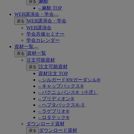
麻酔
戻る
– 麻酔 TOP
WEB講演会・学会
Open
WEB講演会・学会
戻る
submenu
WEB講演会
学会共催セミナー
学会カレンダー
資材一覧
Open
資材一覧
戻る
submenu
注文可能資材
注文可能資材
戻る
資材注文 TOP
– シルガード®9/ガーダシル®
– キャップバックス®
– バクニュバンス®（小児）
– ブリディオン®
– ヘプタバックス®-Ⅱ
– ラゲブリオ®
– ロタテック®
ダウンロード資材
ダウンロード資材
戻る