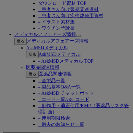
ダウンロード資材 TOP
– 患者さん向け製品関連資材
– 患者さん向け疾患啓発用資材
– イラスト素材集
– ワクチン予診票
メディカルアフェアーズ情報
Open
メディカルアフェアーズ情報
戻る
submenu
AskMSDメディカル
AskMSDメディカル
戻る
– AskMSDメディカル TOP
医薬品関連情報
医薬品関連情報
戻る
– 全製品一覧
– 製品基本Q&A一覧
– AskMSD チャットボット
– コード一覧/GS1コード
– 副作用・適正使用/RMP（医薬品リスク管
理計画）
– 使用期限検索
– 過去のお知らせ一覧