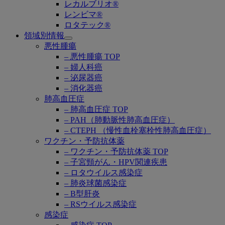
レカルブリオ®
レンビマ®
ロタテック®
領域別情報
Open
悪性腫瘍
submenu
– 悪性腫瘍 TOP
– 婦人科癌
– 泌尿器癌
– 消化器癌
肺高血圧症
– 肺高血圧症 TOP
– PAH（肺動脈性肺高血圧症）
– CTEPH （慢性血栓塞栓性肺高血圧症）
ワクチン・予防抗体薬
– ワクチン・予防抗体薬 TOP
– 子宮頸がん・HPV関連疾患
– ロタウイルス感染症
– 肺炎球菌感染症
– B型肝炎
– RSウイルス感染症
感染症