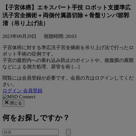
【⼦宮体癌】エキスパート手技 ロボット⽀援準広
汎⼦宮全摘術＋両側付属器切除＋⾻盤リンパ節郭
清（吊り上げ法）
2023年09月29日
視聴時間: 20:03
⼦宮体癌に対する準広汎⼦宮全摘術を吊り上げ法で⾏ったロ
ボット手術の症例です。
⼦宮の腹腔内への垂れ込み防⽌のポイントや、後腹膜の展開
などによる側⽅処理、尿管を術 […]
閲覧には会員登録が必要です。会員の方はログインしてくだ
さい。
ログイン
会員登録
閉じる
何をお探しですか？
を