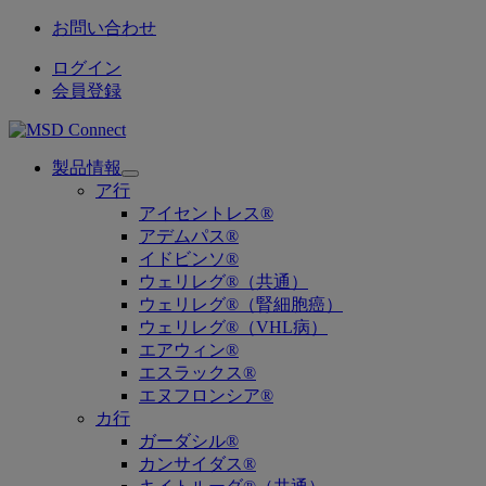
お問い合わせ
ログイン
会員登録
製品情報
Open
ア行
submenu
アイセントレス®
アデムパス®
イドビンソ®
ウェリレグ®（共通）
ウェリレグ®（腎細胞癌）
ウェリレグ®（VHL病）
エアウィン®
エスラックス®
エヌフロンシア®
カ行
ガーダシル®
カンサイダス®