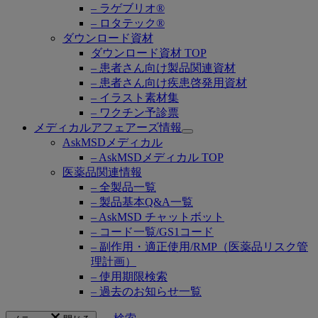
– ラゲブリオ®
– ロタテック®
ダウンロード資材
ダウンロード資材 TOP
– 患者さん向け製品関連資材
– 患者さん向け疾患啓発用資材
– イラスト素材集
– ワクチン予診票
メディカルアフェアーズ情報
Open
AskMSDメディカル
submenu
– AskMSDメディカル TOP
医薬品関連情報
– 全製品一覧
– 製品基本Q&A一覧
– AskMSD チャットボット
– コード一覧/GS1コード
– 副作用・適正使用/RMP（医薬品リスク管
理計画）
– 使用期限検索
– 過去のお知らせ一覧