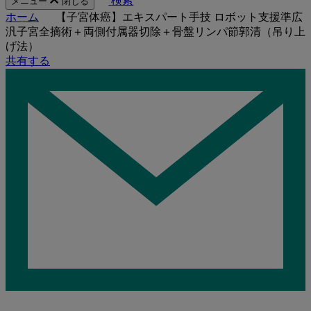
検索
メニュー
閉じる
ホーム
【⼦宮体癌】エキスパート手技 ロボット⽀援準広
汎⼦宮全摘術＋両側付属器切除＋⾻盤リンパ節郭清（吊り上
げ法）
共有する