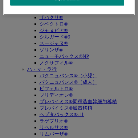
キュビシン®
サ・タ・ナ行
ザバクサ®
シベクトロ®
ジャヌビア®
シルガード®9
スージャヌ®
ゾリンザ®
ニューモバックス®NP
ノクサフィル®
ハ・マ・ラ行
バクニュバンス®（小児）
バクニュバンス®（成人）
ピフェルトロ®
ブリディオン®
プレバイミス®同種造血幹細胞移植
プレバイミス®臓器移植
ヘプタバックス®-Ⅱ
ラゲブリオ®
リベルサス®
リムパーザ®