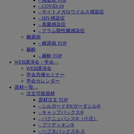
– 感染症 TOP
– COVID-19
– サイトメガロウイルス感染症
– HIV感染症
– 真菌感染症
– グラム陰性菌感染症
糖尿病
– 糖尿病 TOP
麻酔
– 麻酔 TOP
WEB講演会・学会
Open
WEB講演会
submenu
学会共催セミナー
学会カレンダー
資材一覧
Open
注文可能資材
submenu
資材注文 TOP
– シルガード®9/ガーダシル®
– キャップバックス®
– バクニュバンス®（小児）
– ブリディオン®
– ヘプタバックス®-Ⅱ