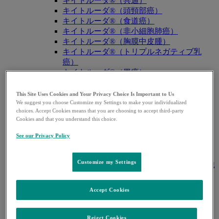
キイトルーダ®（共通）
キイトルーダ®（頭頸部癌）
キイトルーダ®（食道癌）
キイトルーダ®（非小細胞肺癌）
キイトルーダ®（胸膜中皮腫）
キイトルーダ®（トリプルネガティブ乳
癌）
キイトルーダ®（胃癌）
キイトルーダ®（胆道癌）
キイトルーダ®（腎細胞癌）
This Site Uses Cookies and Your Privacy Choice Is Important to Us
キイトルーダ®（尿路上皮癌）
We suggest you choose Customize my Settings to make your individualized
choices. Accept Cookies means that you are choosing to accept third-party
キイトルーダ®（子宮体癌）
Cookies and that you understand this choice.
キイトルーダ®（子宮頸癌）
キイトルーダ®（悪性黒色腫）
See our Privacy Policy
キイトルーダ®（古典的ホジキンリンパ
腫）
Customize my Settings
キイトルーダ®（原発性縦隔大細胞型B細胞
リンパ腫（PMBCL））
キイトルーダ®（MSI-High固形癌）
Accept Cookies
キイトルーダ®（MSI-High結腸・直腸癌）
キイトルーダ®（TMB-High固形癌）
キャップバックス®
Reject Cookies