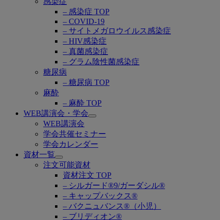
感染症
– 感染症 TOP
– COVID-19
– サイトメガロウイルス感染症
– HIV感染症
– 真菌感染症
– グラム陰性菌感染症
糖尿病
– 糖尿病 TOP
麻酔
– 麻酔 TOP
WEB講演会・学会
Open
WEB講演会
submenu
学会共催セミナー
学会カレンダー
資材一覧
Open
注文可能資材
submenu
資材注文 TOP
– シルガード®9/ガーダシル®
– キャップバックス®
– バクニュバンス®（小児）
– ブリディオン®