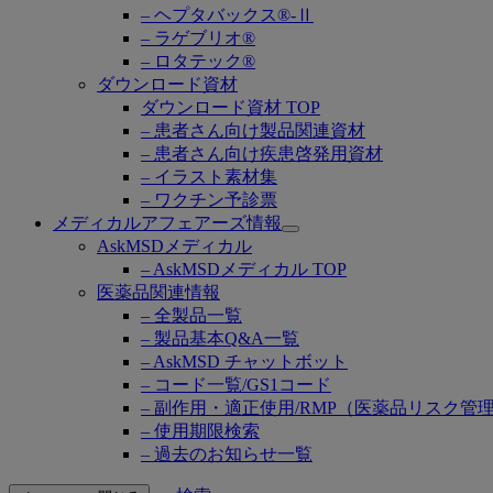
– ヘプタバックス®-Ⅱ
– ラゲブリオ®
– ロタテック®
ダウンロード資材
ダウンロード資材 TOP
– 患者さん向け製品関連資材
– 患者さん向け疾患啓発用資材
– イラスト素材集
– ワクチン予診票
メディカルアフェアーズ情報
Open
AskMSDメディカル
submenu
– AskMSDメディカル TOP
医薬品関連情報
– 全製品一覧
– 製品基本Q&A一覧
– AskMSD チャットボット
– コード一覧/GS1コード
– 副作用・適正使用/RMP（医薬品リスク管
– 使用期限検索
– 過去のお知らせ一覧