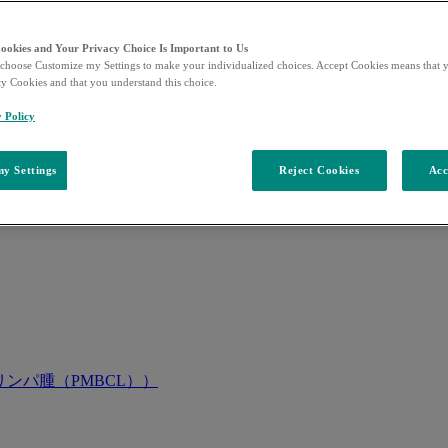
Cookies and Your Privacy Choice Is Important to Us
choose Customize my Settings to make your individualized choices. Accept Cookies means that y
ty Cookies and that you understand this choice.
y Policy
y Settings
Reject Cookies
Acc
ンパ腫（PMBCL））