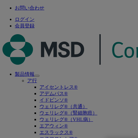
お問い合わせ
ログイン
会員登録
製品情報
Open
ア行
submenu
アイセントレス®
アデムパス®
イドビンソ®
ウェリレグ®（共通）
ウェリレグ®（腎細胞癌）
ウェリレグ®（VHL病）
エアウィン®
エスラックス®