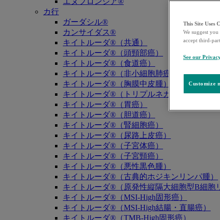
エヌフロンシア®
カ行
ガーダシル®
This Site Uses 
カンサイダス®
We suggest you 
accept third-par
キイトルーダ®（共通）
キイトルーダ®（頭頸部癌）
See our Privac
キイトルーダ®（食道癌）
キイトルーダ®（非小細胞肺癌）
キイトルーダ®（胸膜中皮腫）
Customize m
キイトルーダ®（トリプルネガティブ乳癌）
キイトルーダ®（胃癌）
キイトルーダ®（胆道癌）
キイトルーダ®（腎細胞癌）
キイトルーダ®（尿路上皮癌）
キイトルーダ®（子宮体癌）
キイトルーダ®（子宮頸癌）
キイトルーダ®（悪性黒色腫）
キイトルーダ®（古典的ホジキンリンパ腫）
キイトルーダ®（原発性縦隔大細胞型B細胞リ
キイトルーダ®（MSI-High固形癌）
キイトルーダ®（MSI-High結腸・直腸癌）
キイトルーダ®（TMB-High固形癌）