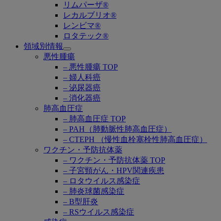
リムパーザ®
レカルブリオ®
レンビマ®
ロタテック®
領域別情報
Open
悪性腫瘍
submenu
– 悪性腫瘍 TOP
– 婦人科癌
– 泌尿器癌
– 消化器癌
肺高血圧症
– 肺高血圧症 TOP
– PAH（肺動脈性肺高血圧症）
– CTEPH （慢性血栓塞栓性肺高血圧症）
ワクチン・予防抗体薬
– ワクチン・予防抗体薬 TOP
– 子宮頸がん・HPV関連疾患
– ロタウイルス感染症
– 肺炎球菌感染症
– B型肝炎
– RSウイルス感染症