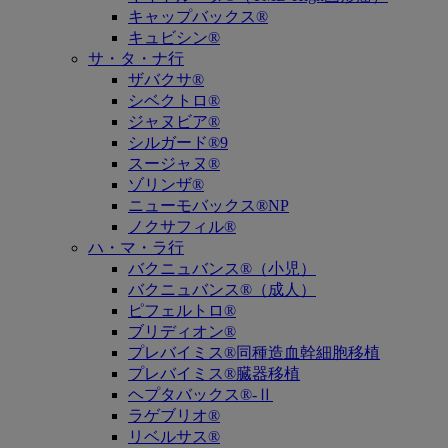
キャップバックス®
キュビシン®
サ・タ・ナ行
ザバクサ®
シベクトロ®
ジャヌビア®
シルガード®9
スージャヌ®
ゾリンザ®
ニューモバックス®NP
ノクサフィル®
ハ・マ・ラ行
バクニュバンス®（小児）
バクニュバンス®（成人）
ピフェルトロ®
ブリディオン®
プレバイミス®同種造血幹細胞移植
プレバイミス®臓器移植
ヘプタバックス®-Ⅱ
ラゲブリオ®
リベルサス®