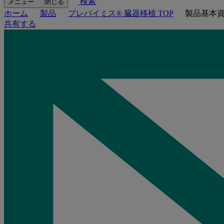
検索
メニュー
閉じる
ホーム
製品
プレバイミス® 臓器移植 TOP
製品基本
共有する